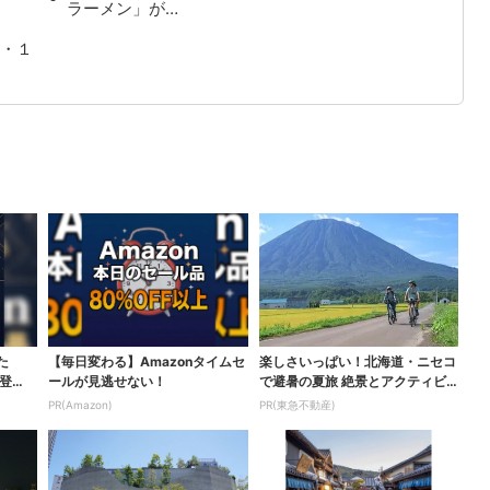
ラーメン」が…
・１
た
【毎日変わる】Amazonタイムセ
楽しさいっぱい！北海道・ニセコ
登
ールが見逃せない！
で避暑の夏旅 絶景とアクティビ
ティが揃う「ニセコ東...
PR(Amazon)
PR(東急不動産)