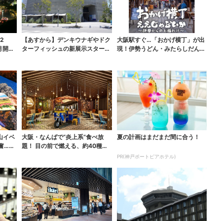
2
【あすから】デンキウナギやドク
大阪駅すぐ…「おかげ横丁」が出
月開催
ターフィッシュの新展示スター
現！伊勢うどん・みたらしだん
ト、神戸の都市型水族館...
ご・かき氷など、名物グ...
山イベ
大阪・なんばで“炎上系”食べ放
夏の計画はまだまだ間に合う！
奮…こ
題！ 目の前で燃える、約40種類
のランチビュッフェ
PR(神戸ポートピアホテル)