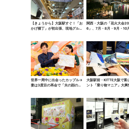
【きょうから】大阪駅すぐ！「お
関西・大阪の「花火大会20
かげ横丁」が初出張、現地グルメ
6」、7月・8月・9月・10
に初日から行列…お目...
まとめ
世界一周中に出会ったカップル→
大阪駅前・KITTE大阪で富
妻は3度目の再会で「夫の顔の良
ント「乗り物マニア」大興
さを認識」ジョージア...
れまで一般非公開...