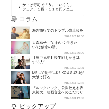
かっぱ寿司で「うに・いくら」
フェア、１貫・１１０円メニュ…
コラム
海外旅行でのトラブル防止策を
2026.8.7 10:00
大森靖子「“かわいく生きた
い”は信念の話」
2026.8.6 20:00
【豊臣兄弟】後半戦をかき乱
す“3人”
2026.8.6 06:05
ME:Iの“覚悟”…KEIKO＆SUZUが
大阪で語る
2026.8.4 06:30
『ルックバック』公開控える坂
東祐大、映画音楽へのこだわり
2026.8.3 19:00
ピックアップ