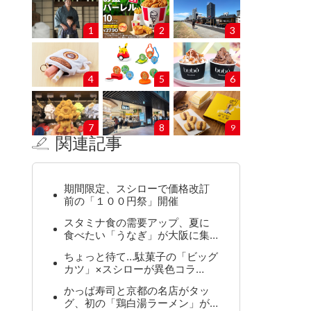
1
2
3
4
5
6
7
8
9
関連記事
期間限定、スシローで価格改訂
前の「１００円祭」開催
スタミナ食の需要アップ、夏に
食べたい「うなぎ」が大阪に集…
ちょっと待て…駄菓子の「ビッグ
カツ」×スシローが異色コラ…
かっぱ寿司と京都の名店がタッ
グ、初の「鶏白湯ラーメン」が…