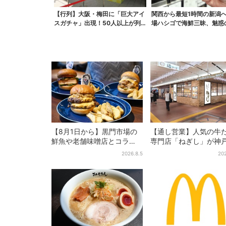
【行列】大阪・梅田に「巨大アイ
関西から最短1時間の新潟
スガチャ」出現！50人以上が列…
場ハシゴで海鮮三昧、魅惑
初日は即終了、残る...
酒、発酵グルメも
【8月1日から】黒門市場の
【通し営業】人気の牛
鮮魚や老舗味噌店とコラ
専門店「ねぎし」が神
ボ、大阪・なんばのホテル
に、「想像しただけで
2026.8.5
202
で“地域密着”の限定バーガー
空く…」SNSで喜びの