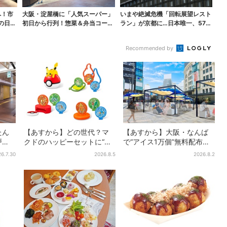
へ！市
大阪・淀屋橋に「人気スーパー」
いまや絶滅危機「回転展望レスト
の日本
初日から行列！惣菜＆弁当コーナ
ラン」が京都に…日本唯一、57年
ーは大幅に拡大…人気...
間「回るフレンチ」...
Recommended by
たん
【あすから】どの世代？マ
【あすから】大阪・なんば
戸
クドのハッピーセットに“ポ
で“アイス1万個”無料配布…2
お腹
ケモンおもちゃ”、歴代30匹
日間限定で、ロッテの人気
6.7.30
2026.8.5
2026.8.2
声
に「懐かしい」と喜びの声
商品もらえる