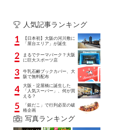
人気記事ランキング
1
【日本初】大阪の河川敷に
「屋台エリア」が誕生
2
まるでテーマパーク？大阪
に巨大スポーツ店
3
牛乳石鹸ブックカバー、大
阪で無料配布
大阪・淀屋橋に誕生した
4
「人気スーパー」、何が買
える？
5
「銀だこ」で行列必至の破
格企画
写真ランキング