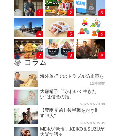
1
2
3
4
5
6
7
8
9
コラム
海外旅行でのトラブル防止策を
12時間前
大森靖子「“かわいく生きた
い”は信念の話」
2026.8.6 20:00
【豊臣兄弟】後半戦をかき乱
す“3人”
2026.8.6 06:05
ME:Iの“覚悟”…KEIKO＆SUZUが
大阪で語る