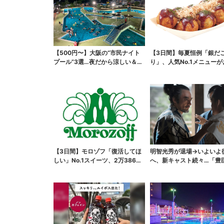
【500円〜】大阪の“市民ナイト
【3日間】毎夏恒例「銀だ
プール”3選…夜だから涼しい＆コ
り」、人気No.1メニュー
スパ最強
【3日間】モロゾフ「復活してほ
明智光秀が退場→いよいよ
しい」No.1スイーツ、2万3865
へ、新キャスト続々…「豊
票から選ばれた...
弟！」振り返り＆第30...