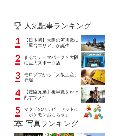
人気記事ランキング
1
【日本初】大阪の河川敷に
「屋台エリア」が誕生
2
まるでテーマパーク？大阪
に巨大スポーツ店
3
モロゾフから「大阪土産」
登場
4
【豊臣兄弟】後半戦をかき
乱す“3人”
5
マクドのハッピーセットに
「ポケモンおもちゃ」
写真ランキング