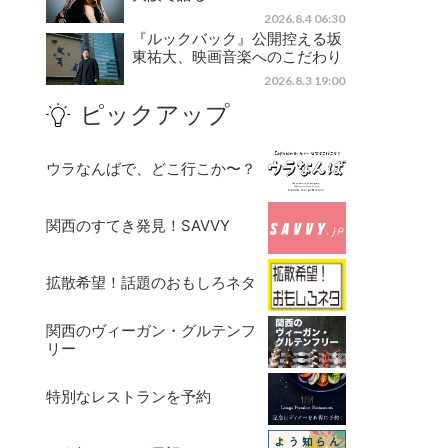
2026.8.4 06:30
『ルックバック』公開控える坂
東祐大、映画音楽へのこだわり
2026.8.3 19:00
ピックアップ
ウラなんばで、どこ行こか〜？
関西のすてき発見！SAVVY
拡散希望！話題のおもしろネタ
関西のヴィーガン・グルテンフ
リー
特別なレストランを予約