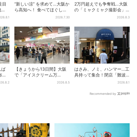
注目
“新しい涼” を求めて…大阪か
2万円超えでも争奪戦…大阪
焼
ら高知へ！ 食べてほぐして
の「ミャクミャク撮影会」
・梅
「仁淀ブルー」でととのう
に全国からファン集結、参
026.8.1
2026.7.30
2026.8.3
体験旅【2026夏最新版】
加者に聞いた「それでも会
いたい理由」
んば
【きょうから13日間】大阪
はさみ、ノミ、ハンマー…工
布…2
で「アイスクリーム万
具持って集合！閉店「難波
人気
博」、全国34ブランド・
ベアーズ」最終日400人超…
26.8.2
2026.8.5
2026.8.1
100種超…初登場の「チョコ
最後は「もう帰ってくださ
ソフト」に行列
い」
Recommended by