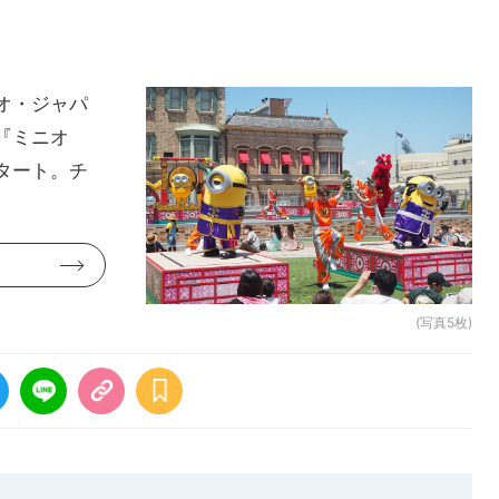
オ・ジャパ
『ミニオ
タート。チ
(写真5枚)