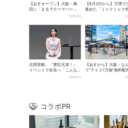
【あすオープン】大阪・梅
【8月2日から】万博で
田に「まるでテーマパー
集めた「ミャクミャク
ク」な巨大スポーツ店、461
き」初グッズ化！大阪
2026.8.6
2
ブランド集結！ 6フロアを
田だけの新商品が登場
まとめて紹介
吉岡里帆、『豊臣兄弟！』
【あすから】大阪・な
イベントで奈良へ「こんな
で“アイス1万個”無料配
に楽しんでもらえてうれし
日間限定で、ロッテの
2026.8.3
20
い」
商品もらえる
コラボPR