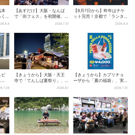
気本
【あすだけ】大阪・なんば
【8月7日から】昨年はチケ
っく
で「街フェス」を初開催、
ット完売！京都で「ランタ
、梅
USJステージ＆豪華ゲスト
ンフェス」、最大3500の光
26.8.4
2026.7.31
2026.8.4
のトークショーも！参加無
が夜空に…会場には縁日も
料で
スビ
【きょうから】大阪・天王
【きょうから】カプリチョ
し
寺で「てんしば夏祭り」、
ーザから「夏の福袋」、実
かい
縁日や盆踊り…涼しいスプラ
質無料…？値段以上の食事券
6.7.29
2026.8.1
2026.7.31
」、
ッシュタイムも！2日間だけ
＆限定アイテム付き