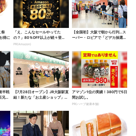
こ祭
「え、こんなセールやってた
【全国初】大阪で朝から行列…ス
がお得に
の？」80％OFF以上が続々登
ーパー・ロピアで「どデカ抽選
場！Amazonの本気が...
会」、開始30分で“1...
PR(Amazon)
後半戦
【7月28日オープン】JR大阪駅直
アマゾン1位の実績！380円で5日
臣兄
結！新たな「お土産ショップ」、
間お試し。
銘菓バラ売りで地...
PR(ハーブ健康本舗)