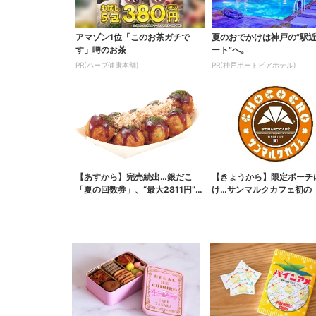
アマゾン1位「このお茶ガチで
夏のおでかけは神戸の”駅
す」噂のお茶
ート”へ。
PR(ハーブ健康本舗)
PR(神戸ポートピアホテル)
【あすから】完売続出…銀だこ
【きょうから】限定ポーチ
「夏の回数券」、“最大2811円”お
け…サンマルクカフェ初の
得に！数量限定で
袋」、実質無料でレア...