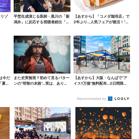
近リゾ
平埜生成演じる医師・黒川の「新
【あすから】「コメダ珈琲店」で
潟弁」に反応する視聴者続出「グ
2年ぶり…人気フェアが復活！“ハ
ッときた」
ワイ旅行が当たる”...
は今だ
また史実無視？初めて見るパター
【あすから】大阪・なんばで“ア
「夏福
ンの“明智の末路”…実は、ありえ
イス1万個”無料配布…2日間限定
なくもない！？【豊...
で、ロッテの人気商...
Recommended by