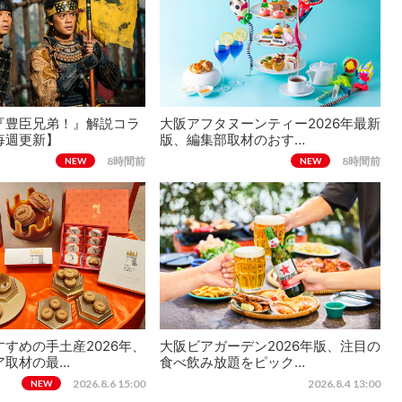
『豊臣兄弟！』解説コラ
大阪アフタヌーンティー2026年最新
毎週更新】
版、編集部取材のおす…
8時間前
8時間前
NEW
NEW
すめの手土産2026年、
大阪ビアガーデン2026年版、注目の
ア取材の最…
食べ飲み放題をピック…
2026.8.6 15:00
2026.8.4 13:00
NEW