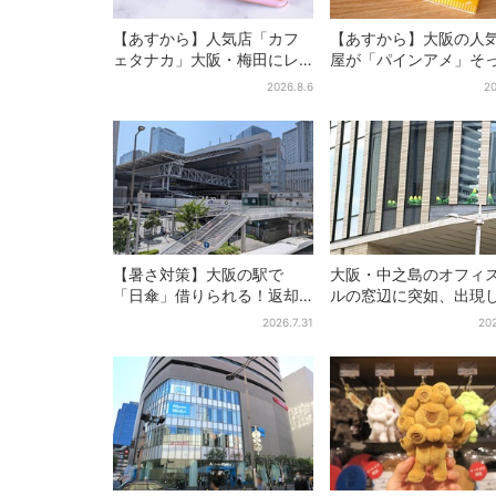
【あすから】人気店「カフ
【あすから】大阪の人
ェタナカ」大阪・梅田にレ
屋が「パインアメ」そ
ア商品集結…本店人気パン＆
りのブックカバー開発
2026.8.6
20
限定クッキー缶も！ 7日間の
田で先行販売
夏イベント
【暑さ対策】大阪の駅で
大阪・中之島のオフィ
「日傘」借りられる！返却
ルの窓辺に突如、出現
どこでもOK、熱中症対策に
た……巨大インコ「何
2026.7.31
202
シェアサービス拡大
る」「朝からビビった
その正体とは？