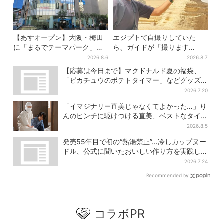
【あすオープン】大阪・梅田
エジプトで自撮りしていた
に「まるでテーマパーク」な
ら、ガイドが「撮ります
巨大スポーツ店、461ブラン
よ！」→ノリノリでポーズを
2026.8.6
2026.8.7
ド集結！ 6フロアをまとめて
取っていたら…… 海外旅行
【応募は今日まで】マクドナルド夏の福袋、
紹介
でのトラブル防止策を
「ピカチュウのポテトタイマー」などグッズ3
品＆商品券付きで3900円
2026.7.20
「イマジナリー直美じゃなくてよかった…」り
んのピンチに駆けつける直美、ベストなタイ
ミングに視聴者歓喜
2026.8.5
発売55年目で初の“熱湯禁止”…冷しカップヌー
ドル、公式に聞いたおいしい作り方を実践し
てみた
2026.7.24
Recommended by
コラボPR