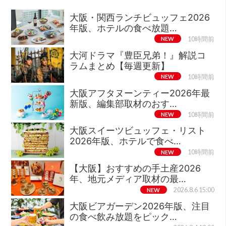
大阪・関西ランチビュッフェ2026
年版、ホテルの食べ放題…
NEW
10時間前
大河ドラマ『豊臣兄弟！』解説コ
ラムまとめ【毎週更新】
NEW
10時間前
大阪アフタヌーンティー2026年最
新版、編集部取材のおす…
NEW
10時間前
大阪スイーツビュッフェ・リスト
2026年版、ホテルで食べ…
NEW
10時間前
【大阪】おすすめの手土産2026
年、地元メディア取材の最…
NEW
2026.8.6 15:00
大阪ビアガーデン2026年版、注目
の食べ飲み放題をピック…