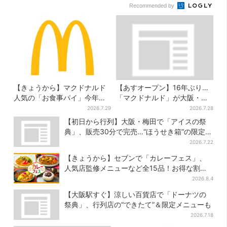
Recommended by
【きょうから】マクドナルド
【あすオープン】16年ぶり…
人気の「お食事パイ」今年も
「マクドナルド」が大阪・本
登場、熱々とろ～り夏限定メ
町に帰ってくる！駅から徒歩1
2026.7.29
2026.7.28
ニュー
分＆23時まで
【初日から行列】大阪・梅田で「アイスの祭
典」、販売30分で完売…“ほうせき箱”の限定メ
ニューも
2026.7.22
【きょうから】セブンで「カレーフェス」、
人気店監修メニューなど全15品！お得な割引
キャンペーンは2週間だけ
2026.8.4
【大阪駅すぐ】涼しい百貨店で「ドーナツの
祭典」、行列店の“できたて”＆限定メニューも
2026.7.18