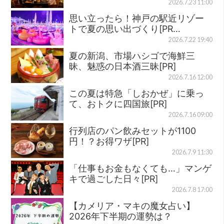
2026.7.23 11:00
思い立ったら！神戸の駅近リゾー
トで夏の思い出づくり[PR…
2026.7.22 19:40
夏の新潟、市場ハシゴで海鮮三
昧、魅惑の日本酒三昧[PR]
2026.7.16 12:00
この夏は特急「しおかぜ」に乗っ
て、おトクに四国旅[PR]
2026.7.16 09:00
行列店のパン飲みセットが1100
円！？お得ワザ[PR]
2026.7.9 11:30
「仕事もお金もなくても…」マンゲ
キで過ごした日々[PR]
2026.7.8 17:00
【カメリア・マキの魔女占い】
2026年下半期の運勢は？