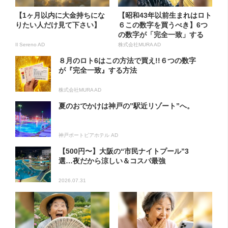
【1ヶ月以内に大金持ちにな
【昭和43年以前生まれはロト
りたい人だけ見て下さい】
６この数字を買うべき】6つ
の数字が「完全一致」する
方...
Il Sereno AD
株式会社MURA AD
８月のロト6はこの方法で買え!!６つの数字
が『完全一致』する方法
株式会社MURA AD
夏のおでかけは神戸の”駅近リゾート”へ。
神戸ポートピアホテル AD
【500円〜】大阪の“市民ナイトプール”3
選…夜だから涼しい＆コスパ最強
2026.07.31