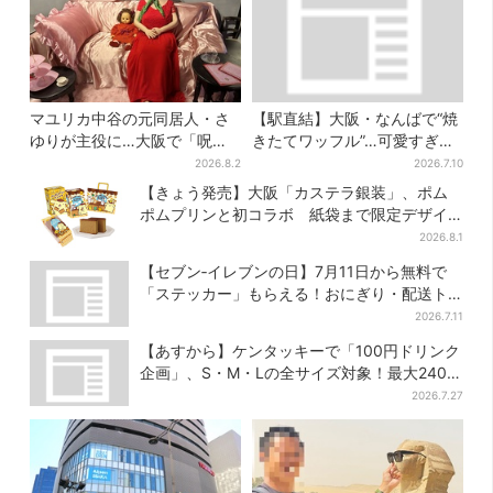
マユリカ中谷の元同居人・さ
【駅直結】大阪・なんばで“焼
ゆりが主役に…大阪で「呪物
きたてワッフル”…可愛すぎ
展」開催、コンセプトは“呪物
る“くまちゃんアイス”と一緒
2026.8.2
2026.7.10
たちのお茶会”
に
【きょう発売】大阪「カステラ銀装」、ポム
ポムプリンと初コラボ 紙袋まで限定デザイ
ンに
2026.8.1
【セブン‐イレブンの日】7月11日から無料で
「ステッカー」もらえる！おにぎり・配送ト
ラックなど全4種…店頭で先着100枚
2026.7.11
【あすから】ケンタッキーで「100円ドリンク
企画」、S・M・Lの全サイズ対象！最大240円
お得に
2026.7.27