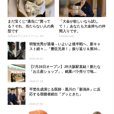
まだ宝くじ“適当に”買って
「大金が欲しいなら試し
る？それ、当たらない人の典
て！」あなたも大金持ちの仲
型です
間入りです。
合同会社デジタルファーム AD
Il Sereno AD
明智光秀が退場→いよいよ後半戦へ、新キャ
スト続々…「豊臣兄弟！」振り返り＆第30...
2026.08.04
【7月28日オープン】JR大阪駅直結！新たな
「お土産ショップ」、銘菓バラ売りで地...
2026.07.29
平埜生成演じる医師・黒川の「新潟弁」に反
応する視聴者続出「グッときた」
2026.07.30