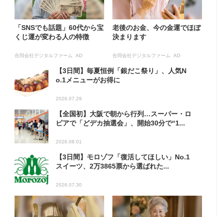
「SNSでも話題」60代から宝
老後のお金、今の金運でほぼ
くじ運が変わる人の特徴
決まります
合同会社デジタルファーム AD
合同会社デジタルファーム AD
【3日間】毎夏恒例「銀だこ祭り」、人気N
o.1メニューがお得に
2026.07.29
【全国初】大阪で朝から行列…スーパー・ロ
ピアで「どデカ抽選会」、開始30分で“1...
2026.08.01
【3日間】モロゾフ「復活してほしい」No.1
スイーツ、2万3865票から選ばれた...
2026.07.30