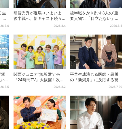
く生
明智光秀が退場→いよいよ
後半戦をかき乱す3人の“重
、大
後半戦へ、新キャスト続々…
要人物”…「目立たない」主
思い
「豊臣兄弟！」振り返り＆
人公・仲野太賀も、モブキ
26.8.6
2026.8.4
2026.8.5
第30回あらすじ
ャラ→覚醒へ【豊臣兄弟】
宝塚
関西ジュニア“無所属”から
平埜生成演じる医師・黒川
強いコ
『24時間TV』大抜擢！次世
の「新潟弁」に反応する視
の目
代スターと期待「まさか僕
聴者続出「グッときた」
26.8.5
2026.8.2
2026.7.30
が…」