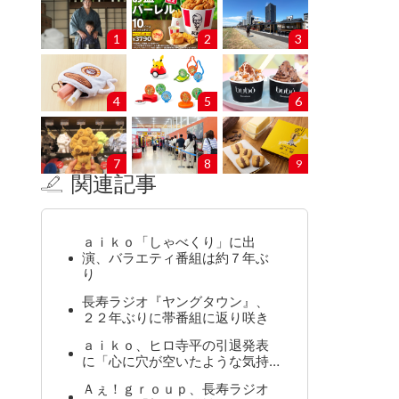
1
2
3
4
5
6
7
8
9
関連記事
ａｉｋｏ「しゃべくり」に出
演、バラエティ番組は約７年ぶ
り
長寿ラジオ『ヤングタウン』、
２２年ぶりに帯番組に返り咲き
ａｉｋｏ、ヒロ寺平の引退発表
に「心に穴が空いたような気持…
Ａぇ！ｇｒｏｕｐ、長寿ラジオ