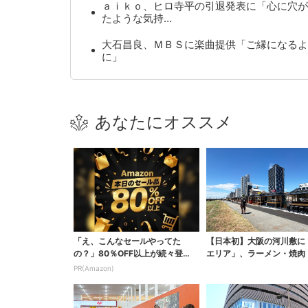
ａｉｋｏ、ヒロ寺平の引退発表に「心に穴が
たような気持…
大石昌良、ＭＢＳに楽曲提供「ご縁になるよ
に」
あなたにオススメ
「え、こんなセールやってた
【日本初】大阪の河川敷に
の？」80％OFF以上が続々登
エリア」、ラーメン・焼肉
場！Amazonの本気が...
ぶしゃぶ・カフェまで...
PR(Amazon)