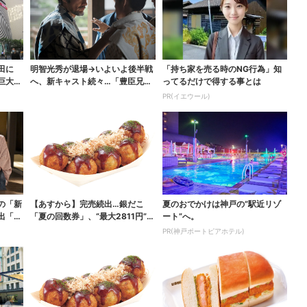
田に
明智光秀が退場→いよいよ後半戦
「持ち家を売る時のNG行為」知
巨大ス
へ、新キャスト続々…「豊臣兄
ってるだけで得する事とは
弟！」振り返り＆第30...
PR(イエウール)
の「新
【あすから】完売続出…銀だこ
夏のおでかけは神戸の”駅近リゾ
出「グ
「夏の回数券」、“最大2811円”お
ート”へ。
得に！数量限定で
PR(神戸ポートピアホテル)