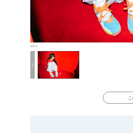
aiko
こ