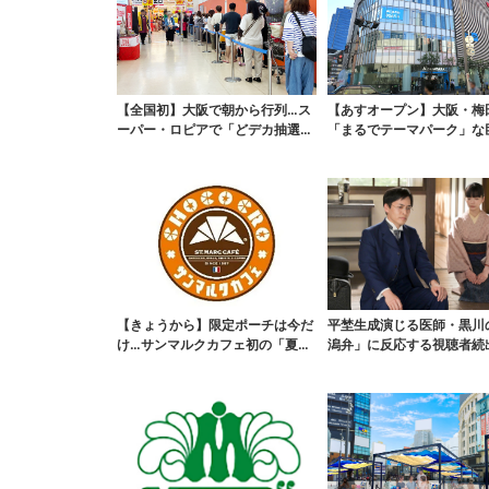
【全国初】大阪で朝から行列…ス
【あすオープン】大阪・梅
ーパー・ロピアで「どデカ抽選
「まるでテーマパーク」な
会」、開始30分で“1...
ポーツ店、461ブラン...
【きょうから】限定ポーチは今だ
平埜生成演じる医師・黒川
け…サンマルクカフェ初の「夏福
潟弁」に反応する視聴者続
袋」、実質無料でレア...
ッときた」