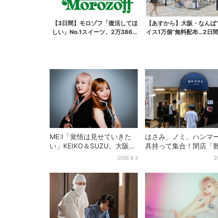
【3日間】モロゾフ「復活してほ
【あすから】大阪・なんば
しい」No.1スイーツ、2万3865
イス1万個”無料配布…2日
票から選ばれた...
で、ロッテの人気商...
ME:I「覚悟は見せていきた
はさみ、ノミ、ハンマ
い」KEIKO＆SUZU、大阪で
具持って集合！閉店「
語る…“日プ女子”からの3年
ベアーズ」最終日400
2026.8.3
2
間と、7人で目指す夢
最後は「もう帰ってく
い」