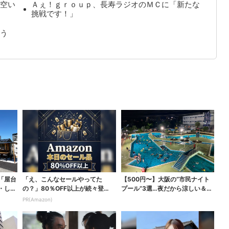
空い
Ａぇ！ｇｒｏｕｐ、長寿ラジオのＭＣに「新たな
挑戦です！」
う
「屋台
「え、こんなセールやってた
【500円〜】大阪の“市民ナイト
・しゃ
の？」80％OFF以上が続々登
プール”3選…夜だから涼しい＆コ
場！Amazonの本気が...
スパ最強
PR(Amazon)