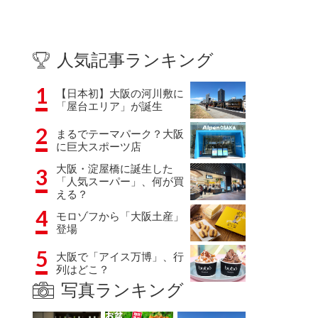
人気記事ランキング
1
【日本初】大阪の河川敷に
「屋台エリア」が誕生
2
まるでテーマパーク？大阪
に巨大スポーツ店
大阪・淀屋橋に誕生した
3
「人気スーパー」、何が買
える？
4
モロゾフから「大阪土産」
登場
5
大阪で「アイス万博」、行
列はどこ？
写真ランキング