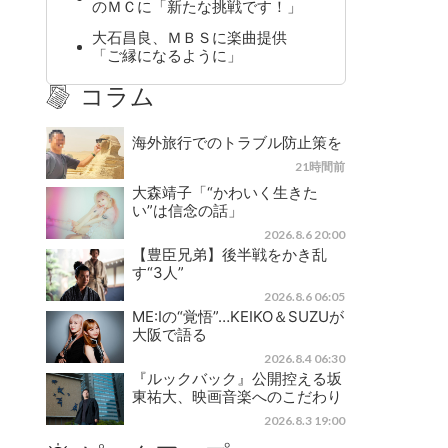
のＭＣに「新たな挑戦です！」
大石昌良、ＭＢＳに楽曲提供
「ご縁になるように」
コラム
海外旅行でのトラブル防止策を
21時間前
大森靖子「“かわいく生きた
い”は信念の話」
2026.8.6 20:00
【豊臣兄弟】後半戦をかき乱
す“3人”
2026.8.6 06:05
ME:Iの“覚悟”…KEIKO＆SUZUが
大阪で語る
2026.8.4 06:30
『ルックバック』公開控える坂
東祐大、映画音楽へのこだわり
2026.8.3 19:00