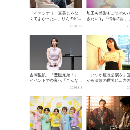
「イマジナリー直美じゃな
加工も整形も…“かわい
くてよかった…」りんのピン
きたい”は「信念の話」
チに駆けつける直美、ベス
森靖子が新作に込めた
2026.8.5
20
トなタイミングに視聴者歓
喜
吉岡里帆、『豊臣兄弟！』
「いつか座長公演を」
イベントで奈良へ「こんな
から演歌の世界に…力
に楽しんでもらえてうれし
ブシで聴かせる有沙瞳
2026.8.3
20
い」
指す道とは