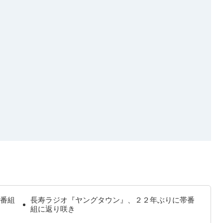
番組
長寿ラジオ『ヤングタウン』、２２年ぶりに帯番
組に返り咲き