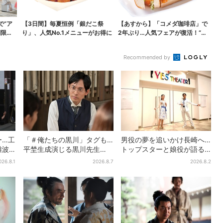
で“ア
【3日間】毎夏恒例「銀だこ祭
【あすから】「コメダ珈琲店」で
間限定
り」、人気No.1メニューがお得に
2年ぶり…人気フェアが復活！“ハ
ワイ旅行が当たる”...
Recommended by
ー…工
「＃俺たちの黒川」タグも…
男役の夢を追いかけ長崎へ…
難波
平埜生成演じる黒川先生
トップスターと娘役が語る
人超…
の“退場”にSNS悲鳴「もっと
「ハウステンボス歌劇団」
026.8.1
2026.8.7
2026.8.2
ださ
見たかった」
とは？大阪で初公演開催