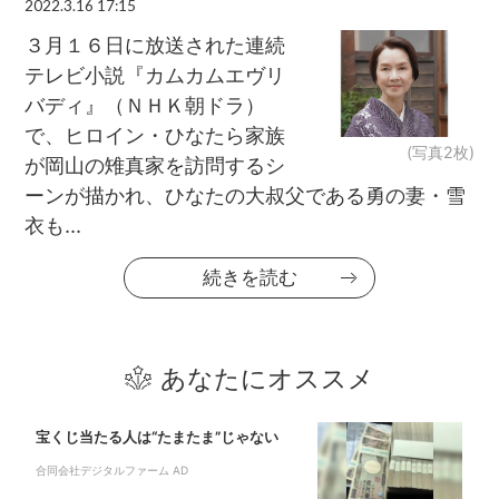
2022.3.16 17:15
３月１６日に放送された連続
テレビ小説『カムカムエヴリ
バディ』（ＮＨＫ朝ドラ）
で、ヒロイン・ひなたら家族
(写真2枚)
が岡山の雉真家を訪問するシ
ーンが描かれ、ひなたの大叔父である勇の妻・雪
衣も...
続きを読む
あなたにオススメ
宝くじ当たる人は“たまたま”じゃない
合同会社デジタルファーム AD