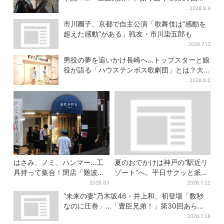
らすじ
2026.8.4
市川團子、京都で自主公演「歌舞伎は“感動を
超えた感動”がある」戦友・市川染五郎も
2026.7.13
男役の夢を追いかけ長崎へ…トップスターと娘
役が語る「ハウステンボス歌劇団」とは？大
阪で初公演開催
2026.8.2
はさみ、ノミ、ハンマー…工
夏のおでかけは神戸の”駅近リ
具持って集合！閉店「難波ベ
ゾート”へ。平日サクッと派
アーズ」最終日400人超…最
も、休日ガッツリ派も！タイ
2026.8.1
2026.7.22
後は「もう帰ってください」
パ抜群、約20種の楽しみ方
“未来の妻”乃木坂46・井上和、初登場「数秒
なのに圧巻」…「豊臣兄弟！」第30回あらす
じ・清須会議
2026.7.28