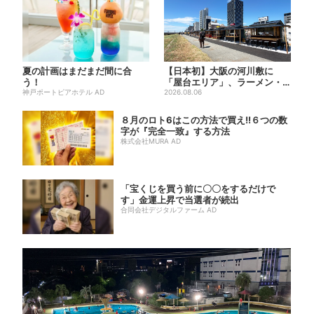
夏の計画はまだまだ間に合
【日本初】大阪の河川敷に
う！
「屋台エリア」、ラーメン・
神戸ポートピアホテル AD
焼肉・しゃぶしゃぶ・カフェ
2026.08.06
まで...
８月のロト6はこの方法で買え!!６つの数
字が『完全一致』する方法
株式会社MURA AD
「宝くじを買う前に〇〇をするだけで
す」金運上昇で当選者が続出
合同会社デジタルファーム AD