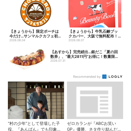
【きょうから】限定ポーチは
【きょうから】牛乳石鹸ブッ
今だけ…サンマルクカフェ初の
クカバー、大阪で無料配布！
「夏福袋」、実質無料でレア...
2026.08.04
先着1000名に「牛のカー...
2026.08.07
【あすから】完売続出…銀だこ「夏の回
数券」、“最大2811円”お得に！数量限定
で
2026.07.31
Recommended by
“村の少年”として登場した子
ゼロカランが『ABCお笑い
役、『あんぱん』でも印象的
GP』優勝、ネタ作り励んだ1