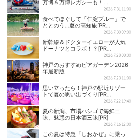
万博＆万博レガシーも！…
2026.7.31 11:00
食べてほぐして「仁淀ブルー」で
ととのう…夏の高知旅[PR…
2026.7.30 09:00
新幹線＆ドクターイエローが人気
ドーナツとコラボ！？[PR…
2026.7.28 08:30
神戸のおすすめビアガーデン2026
年最新版
2026.7.23 11:00
思い立ったら！神戸の駅近リゾー
トで夏の思い出づくり[PR…
2026.7.22 19:40
夏の新潟、市場ハシゴで海鮮三
昧、魅惑の日本酒三昧[PR]
2026.7.16 12:00
この夏は特急「しおかぜ」に乗っ