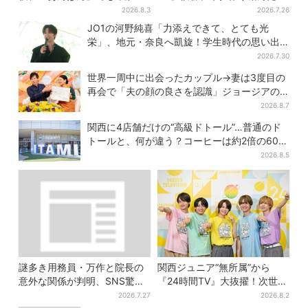
だった…視聴者驚き「どうり
年間「若手で一番やってる自
2026.8.3
2026.7.26
で演技上手だと」
信はあった」
JO1の河野純喜「力添えできて、とても光
栄」、地元・奈良へ凱旋！学生時代の思い出
エピソードも
2026.7.30
世界一周中に出会ったカップル→妻は3度目の
再会で「夫の顔の良さを認識」ジョージアの
酒場で急接近
2026.8.7
関西に4店舗だけの“高級ドトール”…普通のド
トールと、何が違う？コーヒーは約2倍の600
円
2026.8.5
謎多き用務員・万作と院長の
関西ジュニア“無所属”から
意外な関係が判明、SNS驚き
『24時間TV』大抜擢！次世代
「そうだったのか」
スターと期待「まさか僕
2026.7.27
2026.8.2