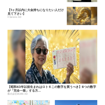
【1ヶ月以内に大金持ちになりたい人だけ
見て下さい】
Il Sereno AD
【昭和43年以前生まれはロト６この数字を買うべき】6つの数字
が「完全一致」する方...
株式会社MURA AD