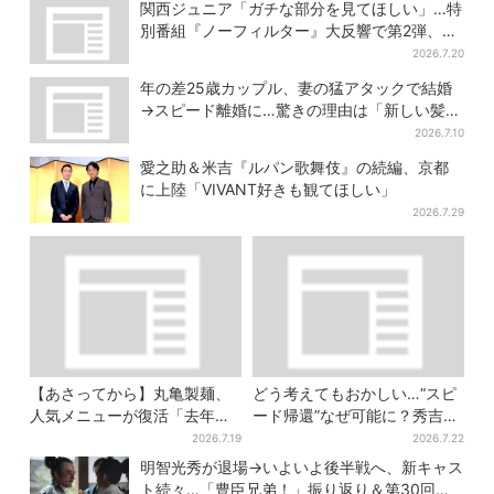
が…」
関西ジュニア「ガチな部分を見てほしい」…特
別番組『ノーフィルター』大反響で第2弾、7
月27日から放送
2026.7.20
年の差25歳カップル、妻の猛アタックで結婚
→スピード離婚に…驚きの理由は「新しい髪
型」
2026.7.10
愛之助＆米吉『ルパン歌舞伎』の続編、京都
に上陸「VIVANT好きも観てほしい」
2026.7.29
【あさってから】丸亀製麺、
どう考えてもおかしい…“スピ
人気メニューが復活「去年め
ード帰還”なぜ可能に？秀吉が
っちゃハマった」「待ってた
噂した、3人目の謀反人【豊臣
2026.7.19
2026.7.22
よ！」「夏の救世主」
兄弟】
明智光秀が退場→いよいよ後半戦へ、新キャス
ト続々…「豊臣兄弟！」振り返り＆第30回あ