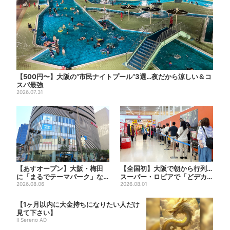
【500円〜】大阪の“市民ナイトプール”3選…夜だから涼しい＆コ
スパ最強
2026.07.31
【あすオープン】大阪・梅田
【全国初】大阪で朝から行列…
に「まるでテーマパーク」な
スーパー・ロピアで「どデカ
巨大スポーツ店、461ブラン...
2026.08.06
抽選会」、開始30分で“1...
2026.08.01
【1ヶ月以内に大金持ちになりたい人だけ
見て下さい】
Il Sereno AD