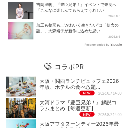
吉岡里帆、『豊臣兄弟！』イベントで奈良へ
「こんなに楽しんでもらえてうれしい」
2026.8.3
加工も整形も…“かわいく生きたい”は「信念の
話」、大森靖子が新作に込めた思い
2026.8.6
Recommended by
コラボPR
大阪・関西ランチビュッフェ2026
年版、ホテルの食べ放題…
NEW
2026.8.7 14:00
大河ドラマ『豊臣兄弟！』解説コ
ラムまとめ【毎週更新】
NEW
2026.8.7 14:00
大阪アフタヌーンティー2026年最