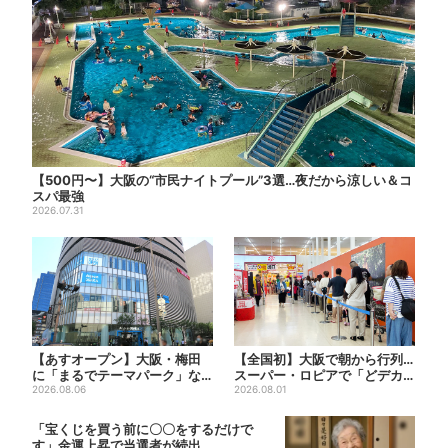
【500円〜】大阪の“市民ナイトプール”3選…夜だから涼しい＆コ
スパ最強
2026.07.31
【あすオープン】大阪・梅田
【全国初】大阪で朝から行列…
に「まるでテーマパーク」な
スーパー・ロピアで「どデカ
巨大スポーツ店、461ブラン...
2026.08.06
抽選会」、開始30分で“1...
2026.08.01
「宝くじを買う前に〇〇をするだけで
す」金運上昇で当選者が続出