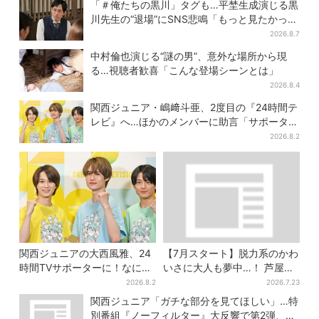
「＃俺たちの黒川」タグも…平埜生成演じる黒
川先生の“退場”にSNS悲鳴「もっと見たかっ
た」
2026.8.7
中村倫也演じる“謎の男”、意外な場所から現
る…視聴者歓喜「こんな登場シーンとは」
2026.8.4
関西ジュニア・嶋﨑斗亜、2度目の『24時間テ
レビ』へ…ほかのメンバーに助言「サポーター
たるもの」
2026.8.2
関西ジュニアの大西風雅、24
【7月スタート】脱力系のかわ
時間TVサポーターに！なにわ
いさに大人も夢中…！ 芦屋の
男子・藤原丈一郎からの応援
美術館で「チェコ絵本」展、
2026.8.2
2026.7.23
メッセージを告白
老舗文具メーカーのグッズに
関西ジュニア「ガチな部分を見てほしい」…特
も注目
別番組『ノーフィルター』大反響で第2弾、7