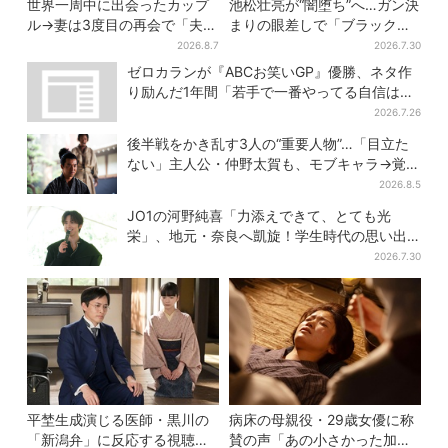
世界一周中に出会ったカップ
池松壮亮が“闇堕ち”へ…ガン決
ル→妻は3度目の再会で「夫の
まりの眼差しで「ブラック秀
顔の良さを認識」ジョージア
吉がログイン」【豊臣兄弟】
2026.8.7
2026.7.30
の酒場で急接近
ゼロカランが『ABCお笑いGP』優勝、ネタ作
り励んだ1年間「若手で一番やってる自信はあ
った」
2026.7.26
後半戦をかき乱す3人の“重要人物”…「目立た
ない」主人公・仲野太賀も、モブキャラ→覚醒
へ【豊臣兄弟】
2026.8.5
JO1の河野純喜「力添えできて、とても光
栄」、地元・奈良へ凱旋！学生時代の思い出
エピソードも
2026.7.30
平埜生成演じる医師・黒川の
病床の母親役・29歳女優に称
「新潟弁」に反応する視聴者
賛の声「あの小さかった加恋