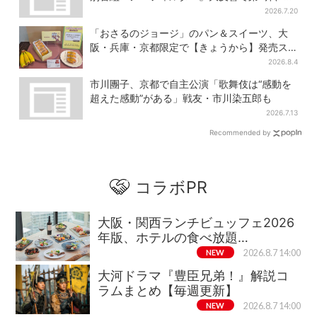
月27日から放送
2026.7.20
「おさるのジョージ」のパン＆スイーツ、大
阪・兵庫・京都限定で【きょうから】発売ス
タート
2026.8.4
市川團子、京都で自主公演「歌舞伎は“感動を
超えた感動”がある」戦友・市川染五郎も
2026.7.13
Recommended by
コラボPR
大阪・関西ランチビュッフェ2026
年版、ホテルの食べ放題…
NEW
2026.8.7 14:00
大河ドラマ『豊臣兄弟！』解説コ
ラムまとめ【毎週更新】
NEW
2026.8.7 14:00