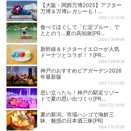
【大阪・関西万博2025】アフター
万博＆万博レガシーも！…
2026.7.31 11:00
食べてほぐして「仁淀ブルー」で
ととのう…夏の高知旅[PR…
2026.7.30 09:00
新幹線＆ドクターイエローが人気
ドーナツとコラボ！？[PR…
2026.7.28 08:30
神戸のおすすめビアガーデン2026
年最新版
2026.7.23 11:00
思い立ったら！神戸の駅近リゾー
トで夏の思い出づくり[PR…
2026.7.22 19:40
夏の新潟、市場ハシゴで海鮮三
昧、魅惑の日本酒三昧[PR]
2026.7.16 12:00