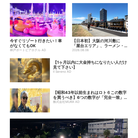
今すぐリゾート行きたい！車
【日本初】大阪の河川敷に
がなくてもOK
「屋台エリア」、ラーメン・
神戸ポートピアホテル AD
焼肉・しゃぶしゃぶ・カフェ
2026.08.06
まで...
【1ヶ月以内に大金持ちになりたい人だけ
見て下さい】
Il Sereno AD
【昭和43年以前生まれはロト６この数字
を買うべき】6つの数字が「完全一致」す
る方...
株式会社MURA AD