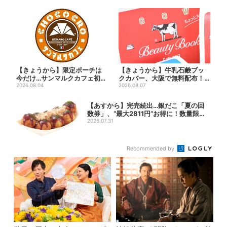
【きょうから】限定ポーチは
【きょうから】牛乳石鹸ブッ
今だけ…サンマルクカフェ初の
クカバー、大阪で無料配布！
「夏福袋」、実質無料でレア...
2026.08.04
先着1000名に「牛のカー...
2026.08.07
【あすから】完売続出…銀だこ「夏の回
数券」、“最大2811円”お得に！数量限定
で
2026.07.31
Recommended by