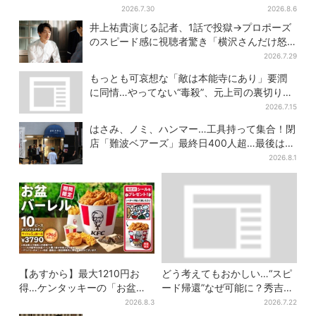
続出「グッときた」
ちゃんが…」朝ドラ視聴者し
2026.7.30
2026.8.6
みじみ
井上祐貴演じる記者、1話で投獄→プロポーズ
のスピード感に視聴者驚き「横沢さんだけ怒
涛すぎる」
2026.7.29
もっとも可哀想な「敵は本能寺にあり」要潤
に同情…やってない“毒殺”、元上司の裏切り
【豊臣兄弟】
2026.7.15
はさみ、ノミ、ハンマー…工具持って集合！閉
店「難波ベアーズ」最終日400人超…最後は
「もう帰ってください」
2026.8.1
【あすから】最大1210円お
どう考えてもおかしい…“スピ
得…ケンタッキーの「お盆パ
ード帰還”なぜ可能に？秀吉が
ック」、2週間だけ！数量限定
噂した、3人目の謀反人【豊臣
2026.8.3
2026.7.22
シール付き
兄弟】