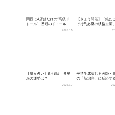
関西に4店舗だけの“高級ド
【きょう開催】「銀だ
トール”…普通のドトール
で行列必至の破格企画
と、何が違う？コーヒーは
こ焼き1舟が88円に「
2026.8.5
20
約2倍の600円
そ…」
【魔女占い】8月8日 各星
平埜生成演じる医師・
座の運勢は？
の「新潟弁」に反応す
聴者続出「グッときた
2026.8.7
202