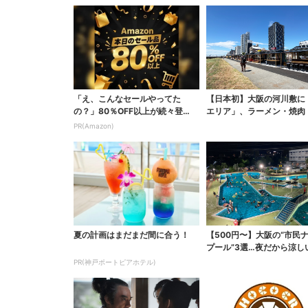
「え、こんなセールやってた
【日本初】大阪の河川敷に
の？」80％OFF以上が続々登
エリア」、ラーメン・焼肉
場！Amazonの本気が...
ぶしゃぶ・カフェまで...
PR(Amazon)
夏の計画はまだまだ間に合う！
【500円〜】大阪の“市民
プール”3選…夜だから涼し
スパ最強
PR(神戸ポートピアホテル)