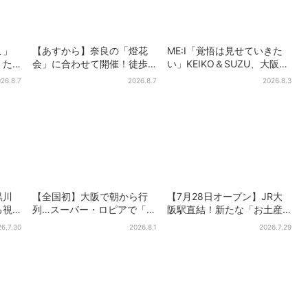
こ」
【あすから】奈良の「燈花
ME:I「覚悟は見せていきた
、た
会」に合わせて開催！徒歩5
い」KEIKO＆SUZU、大阪で
今年こ
分…結婚式場が“バル”に、前
語る…“日プ女子”からの3年
26.8.7
2026.8.7
2026.8.3
後で食事が楽しめる
間と、7人で目指す夢
黒川
【全国初】大阪で朝から行
【7月28日オープン】JR大
る視
列…スーパー・ロピアで「ど
阪駅直結！新たな「お土産
」
デカ抽選会」、開始30分
ショップ」、銘菓バラ売り
6.7.30
2026.8.1
2026.7.29
で“1等黒毛和牛”の当選も
で地元民の“おやつ調達”にも