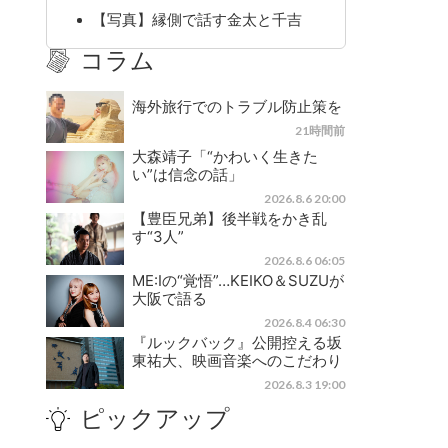
【写真】縁側で話す金太と千吉
コラム
海外旅行でのトラブル防止策を
21時間前
大森靖子「“かわいく生きた
い”は信念の話」
2026.8.6 20:00
【豊臣兄弟】後半戦をかき乱
す“3人”
2026.8.6 06:05
ME:Iの“覚悟”…KEIKO＆SUZUが
大阪で語る
2026.8.4 06:30
『ルックバック』公開控える坂
東祐大、映画音楽へのこだわり
2026.8.3 19:00
ピックアップ