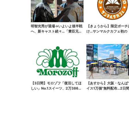
明智光秀が退場→いよいよ後半戦
【きょうから】限定ポーチ
へ、新キャスト続々…「豊臣兄
け…サンマルクカフェ初の
弟！」振り返り＆第30...
袋」、実質無料でレア...
【3日間】モロゾフ「復活してほ
【あすから】大阪・なんば
しい」No.1スイーツ、2万3865
イス1万個”無料配布…2日
票から選ばれた...
で、ロッテの人気商...