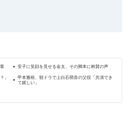
客
安子に笑顔を見せる金太、その脚本に称賛の声
？」
甲本雅裕、朝ドラで上白石萌音の父役「共演でき
て嬉しい」