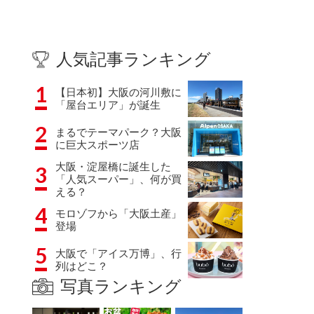
人気記事ランキング
1
【日本初】大阪の河川敷に
「屋台エリア」が誕生
2
まるでテーマパーク？大阪
に巨大スポーツ店
大阪・淀屋橋に誕生した
3
「人気スーパー」、何が買
える？
4
モロゾフから「大阪土産」
登場
5
大阪で「アイス万博」、行
列はどこ？
写真ランキング