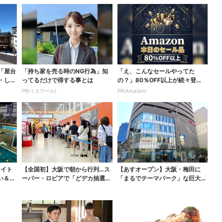
「屋台
「持ち家を売る時のNG行為」知
「え、こんなセールやってた
・しゃ
ってるだけで得する事とは
の？」80％OFF以上が続々登
場！Amazonの本気が...
PR(イエウール)
PR(Amazon)
ナイト
【全国初】大阪で朝から行列…ス
【あすオープン】大阪・梅田に
い＆コ
ーパー・ロピアで「どデカ抽選
「まるでテーマパーク」な巨大ス
会」、開始30分で“1...
ポーツ店、461ブラン...