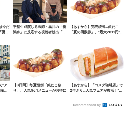
は今だ
平埜生成演じる医師・黒川の「新
【あすから】完売続出…銀だこ
「夏福
潟弁」に反応する視聴者続出「グ
「夏の回数券」、“最大2811円”お
ッときた」
得に！数量限定で
で“ア
【3日間】毎夏恒例「銀だこ祭
【あすから】「コメダ珈琲店」で
間限定
り」、人気No.1メニューがお得に
2年ぶり…人気フェアが復活！“ハ
ワイ旅行が当たる”...
Recommended by