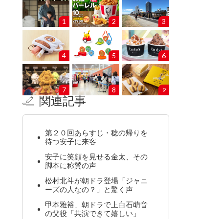
1
2
3
4
5
6
7
8
9
関連記事
第２０回あらすじ・稔の帰りを
待つ安子に来客
安子に笑顔を見せる金太、その
脚本に称賛の声
松村北斗が朝ドラ登場「ジャニ
ーズの人なの？」と驚く声
甲本雅裕、朝ドラで上白石萌音
の父役「共演できて嬉しい」