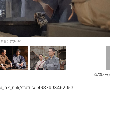
音）(C)NHK
(写真4枚)
dora_bk_nhk/status/14637493492053