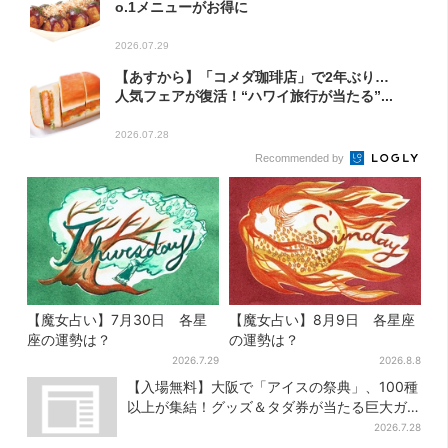
o.1メニューがお得に
2026.07.29
【あすから】「コメダ珈琲店」で2年ぶり…
人気フェアが復活！“ハワイ旅行が当たる”...
2026.07.28
Recommended by
【魔女占い】7月30日 各星
【魔女占い】8月9日 各星座
座の運勢は？
の運勢は？
2026.7.29
2026.8.8
【入場無料】大阪で「アイスの祭典」、100種
以上が集結！グッズ＆タダ券が当たる巨大ガ
チャも
2026.7.28