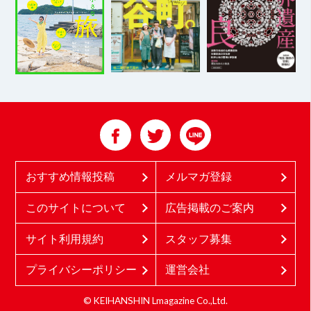
おすすめ情報投稿
メルマガ登録
このサイトについて
広告掲載のご案内
サイト利用規約
スタッフ募集
プライバシーポリシー
運営会社
© KEIHANSHIN Lmagazine Co.,Ltd.