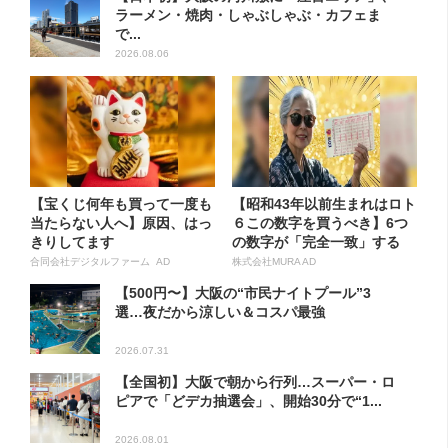
ラーメン・焼肉・しゃぶしゃぶ・カフェま
で...
2026.08.06
【宝くじ何年も買って一度も
【昭和43年以前生まれはロト
当たらない人へ】原因、はっ
６この数字を買うべき】6つ
きりしてます
の数字が「完全一致」する
方...
合同会社デジタルファーム AD
株式会社MURA AD
【500円〜】大阪の“市民ナイトプール”3
選…夜だから涼しい＆コスパ最強
2026.07.31
【全国初】大阪で朝から行列…スーパー・ロ
ピアで「どデカ抽選会」、開始30分で“1...
2026.08.01