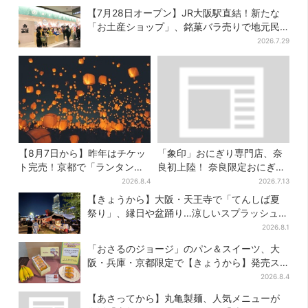
【7月28日オープン】JR大阪駅直結！新たな
「お土産ショップ」、銘菓バラ売りで地元民
の“おやつ調達”にも
2026.7.29
【8月7日から】昨年はチケッ
「象印」おにぎり専門店、奈
ト完売！京都で「ランタンフ
良初上陸！ 奈良限定おにぎ
ェス」、最大3500の光が夜空
り、1000円前後のだし巻き弁
2026.8.4
2026.7.13
に…会場には縁日も
当も
【きょうから】大阪・天王寺で「てんしば夏
祭り」、縁日や盆踊り…涼しいスプラッシュタ
イムも！2日間だけ
2026.8.1
「おさるのジョージ」のパン＆スイーツ、大
阪・兵庫・京都限定で【きょうから】発売ス
タート
2026.8.4
【あさってから】丸亀製麺、人気メニューが