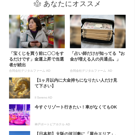
あなたにオススメ
「宝くじを買う前に〇〇をす
「占い師だけが知ってる〝お
るだけです」金運上昇で当選
金が増える人の共通点〟」
者が続出
合同会社デジタルファーム AD
合同会社デジタルファーム AD
【1ヶ月以内に大金持ちになりたい人だけ見
て下さい】
Il Sereno AD
今すぐリゾート行きたい！車がなくてもOK
神戸ポートピアホテル AD
【日本初】大阪の河川敷に「屋台エリア」、