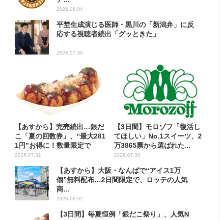
2026.08.04
平埜生成演じる医師・黒川の「新潟弁」に反
応する視聴者続出「グッときた」
2026.07.30
【あすから】完売続出…銀だ
【3日間】モロゾフ「復活し
こ「夏の回数券」、“最大281
てほしい」No.1スイーツ、2
1円”お得に！数量限定で
万3865票から選ばれた...
2026.07.31
2026.07.30
【あすから】大阪・なんばで“アイス1万
個”無料配布…2日間限定で、ロッテの人気
商...
2026.08.02
【3日間】毎夏恒例「銀だこ祭り」、人気N