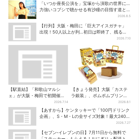
「いつか座長公演を」宝塚から演歌の世界に…
力強いコブシで聴かせる有沙瞳の目指す道と
は
2026.8.5
【行列】大阪・梅田に「巨大アイスガチャ」
出現！50人以上が列…初日は即終了、残る開
催日は？
2026.7.10
【駅直結】「和歌山マルシ
【きょう発売】大阪「カステ
ェ」が大阪・梅田で初開催！
ラ銀装」、ポムポムプリンと
桃・シャインマスカット・巨
初コラボ 紙袋まで限定デザ
2026.7.14
2026.8.1
峰がずらり
インに
【あすから】ケンタッキーで「100円ドリンク
企画」、S・M・Lの全サイズ対象！最大240円
お得に
2026.7.27
【セブン‐イレブンの日】7月11日から無料で
「ステッカー」もらえる！おにぎり・配送ト