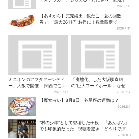
ラックなど全4種…店頭で先着100枚
2026.7.11
【あすから】完売続出…銀だこ「夏の回数
券」、“最大2811円”お得に！数量限定で
2026.7.31
ミニオンのアフタヌーンティ
「廃墟化」した大阪駅直結
ー、大阪で開催！ 関西でここ
の“巨大フードホール”…なぜ？
だけ…そっくりすぎるスイー
実は、梅田ランチ＆カフェの
2026.7.17
2026.7.17
ツも
穴場だった
【魔女占い】8月8日 各星座の運勢は？
2026.8.7
“村の少年”として登場した子役、『あんぱん』
でも印象的だった…視聴者驚き「どうりで演技
上手だと」
2026.8.3