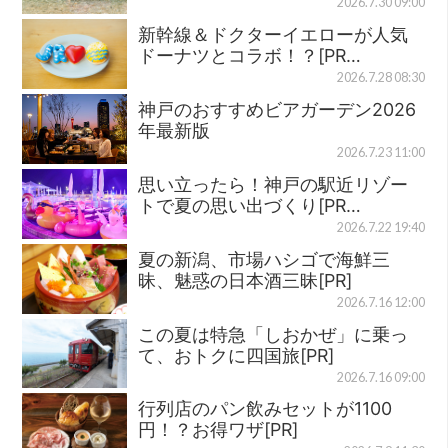
2026.7.30 09:00
新幹線＆ドクターイエローが人気
ドーナツとコラボ！？[PR…
2026.7.28 08:30
神戸のおすすめビアガーデン2026
年最新版
2026.7.23 11:00
思い立ったら！神戸の駅近リゾー
トで夏の思い出づくり[PR…
2026.7.22 19:40
夏の新潟、市場ハシゴで海鮮三
昧、魅惑の日本酒三昧[PR]
2026.7.16 12:00
この夏は特急「しおかぜ」に乗っ
て、おトクに四国旅[PR]
2026.7.16 09:00
行列店のパン飲みセットが1100
円！？お得ワザ[PR]