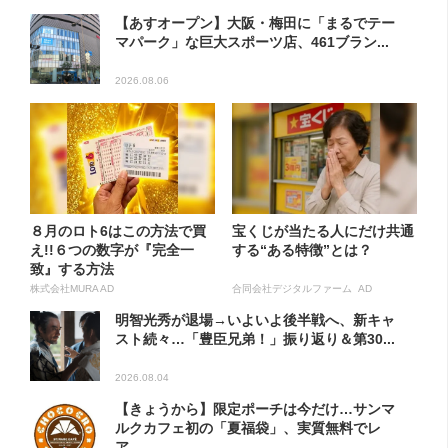
【あすオープン】大阪・梅田に「まるでテー
マパーク」な巨大スポーツ店、461ブラン...
2026.08.06
８月のロト6はこの方法で買
宝くじが当たる人にだけ共通
え!!６つの数字が『完全一
する“ある特徴”とは？
致』する方法
株式会社MURA AD
合同会社デジタルファーム AD
明智光秀が退場→いよいよ後半戦へ、新キャ
スト続々…「豊臣兄弟！」振り返り＆第30...
2026.08.04
【きょうから】限定ポーチは今だけ…サンマ
ルクカフェ初の「夏福袋」、実質無料でレ
ア...