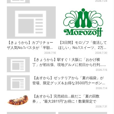
ン…計27日間開催
2026.7.24
【きょうから】カプリチョー
【3日間】モロゾフ「復活して
ザ人気No.1パスタが「半額」
ほしい」No.1スイーツ、2万
に！大創業祭の第2弾まもなく
3865票から選ばれた名作を限
2026.7.16
2026.7.30
スタート
定販売
【きょうから】駅すぐ！大阪に「おかげ横
丁」が初出張、現地グルメに初日から行列…お
目当ては？
2026.7.15
【あすから】ゼッテリアから「夏の福袋」が
登場、限定グッズ＆お得な3500円クーポン付
き
2026.7.14
【あすから】完売続出…銀だこ「夏の回数
券」、“最大2811円”お得に！数量限定で
2026.7.31