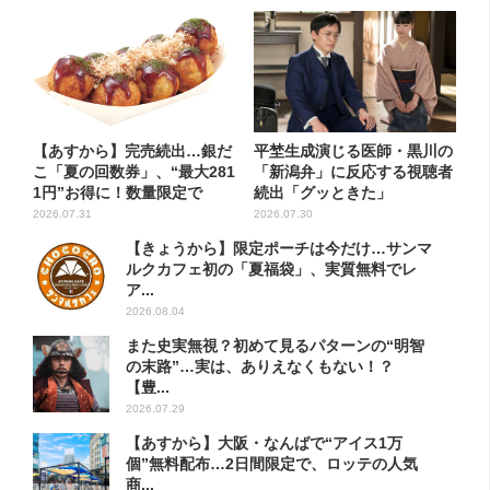
【あすから】完売続出…銀だ
平埜生成演じる医師・黒川の
こ「夏の回数券」、“最大281
「新潟弁」に反応する視聴者
1円”お得に！数量限定で
続出「グッときた」
2026.07.31
2026.07.30
【きょうから】限定ポーチは今だけ…サンマ
ルクカフェ初の「夏福袋」、実質無料でレ
ア...
2026.08.04
また史実無視？初めて見るパターンの“明智
の末路”…実は、ありえなくもない！？
【豊...
2026.07.29
【あすから】大阪・なんばで“アイス1万
個”無料配布…2日間限定で、ロッテの人気
商...