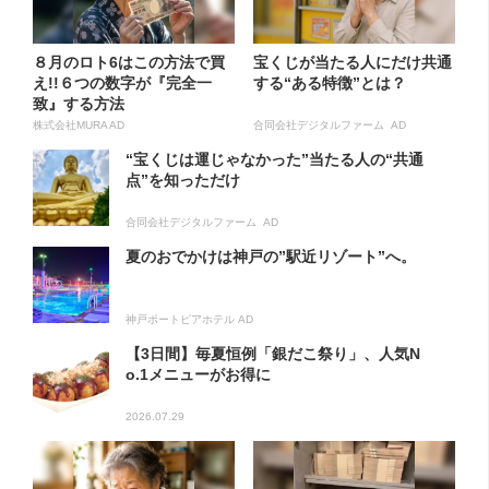
８月のロト6はこの方法で買
宝くじが当たる人にだけ共通
え!!６つの数字が『完全一
する“ある特徴”とは？
致』する方法
株式会社MURA AD
合同会社デジタルファーム AD
“宝くじは運じゃなかった”当たる人の“共通
点”を知っただけ
合同会社デジタルファーム AD
夏のおでかけは神戸の”駅近リゾート”へ。
神戸ポートピアホテル AD
【3日間】毎夏恒例「銀だこ祭り」、人気N
o.1メニューがお得に
2026.07.29