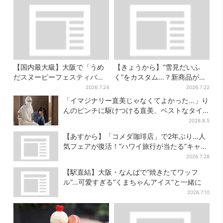
【国内最大級】大阪で「うめ
【きょうから】“雪見だいふ
だスヌーピーフェスティバ
く”をカスタム…？新商品が初
ル」、約80ブランドが集結！
登場！阪急うめだ「アイスフ
2026.7.24
2026.7.22
ここだけのグッズも
ェス」で6日間だけ
「イマジナリー直美じゃなくてよかった…」り
んのピンチに駆けつける直美、ベストなタイ
ミングに視聴者歓喜
2026.8.5
【あすから】「コメダ珈琲店」で2年ぶり…人
気フェアが復活！“ハワイ旅行が当たる”キャン
ペーンも
2026.7.28
【駅直結】大阪・なんばで“焼きたてワッフ
ル”…可愛すぎる“くまちゃんアイス”と一緒に
2026.7.10