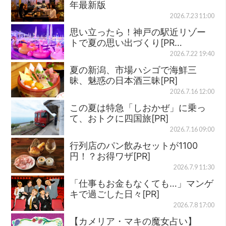
年最新版
2026.7.23 11:00
思い立ったら！神戸の駅近リゾー
トで夏の思い出づくり[PR…
2026.7.22 19:40
夏の新潟、市場ハシゴで海鮮三
昧、魅惑の日本酒三昧[PR]
2026.7.16 12:00
この夏は特急「しおかぜ」に乗っ
て、おトクに四国旅[PR]
2026.7.16 09:00
行列店のパン飲みセットが1100
円！？お得ワザ[PR]
2026.7.9 11:30
「仕事もお金もなくても…」マンゲ
キで過ごした日々[PR]
2026.7.8 17:00
【カメリア・マキの魔女占い】