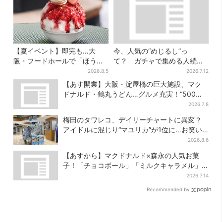
【夏イベント】即完も…大
今、人気の“めじるし”っ
阪・フードホールで「ほうせ
て？ ガチャで集める人続
き箱」の“限定かき氷”が復
出…収集家とメーカーに聞い
2026.8.5
2026.7.12
活！一夜限りの盆踊りも
たヒットの背景
【あす開業】大阪・淀屋橋の巨大施設、マク
ドナルド・鶴丸うどん…グルメ充実！“500円
前後ランチ”も叶う
2026.7.8
梅田のタワレコ、デイリーチャートに異変？
アイドルに混じり“マユリカ”が1位に…お笑い
が強すぎる理由とは
2026.8.6
【あすから】マクドナルド×森永の人気お菓
子！「チョコボール」「ミルクキャラメル」
があのスイーツに変身…6年ぶり復活シェイク
2026.7.14
も
Recommended by