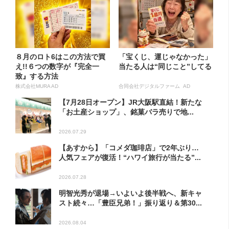
８月のロト6はこの方法で買
「宝くじ、運じゃなかった」
え!!６つの数字が『完全一
当たる人は“同じこと”してる
致』する方法
株式会社MURA AD
合同会社デジタルファーム AD
【7月28日オープン】JR大阪駅直結！新たな
「お土産ショップ」、銘菓バラ売りで地...
2026.07.29
【あすから】「コメダ珈琲店」で2年ぶり…
人気フェアが復活！“ハワイ旅行が当たる”...
2026.07.28
明智光秀が退場→いよいよ後半戦へ、新キャ
スト続々…「豊臣兄弟！」振り返り＆第30...
2026.08.04