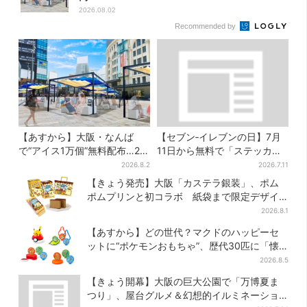
2026.08.02
Recommended by
【あすから】大阪・なんば
【セブン‐イレブンの日】7月
で“アイス1万個”無料配布…2日
11日から無料で「ステッカ
間限定で、ロッテの人気商品
ー」もらえる！おにぎり・配
2026.8.2
2026.7.11
もらえる
送トラックなど全4種…店頭で
【きょう発売】大阪「カステラ銀装」、ポム
先着100枚
ポムプリンと初コラボ 紙袋まで限定デザイ
ンに
2026.8.1
【あすから】どの世代？マクドのハッピーセ
ットに“ポケモンおもちゃ”、歴代30匹に「懐
かしい」と喜びの声
2026.8.5
【きょう開幕】大阪の巨大公園で「万博夏ま
つり」、屋台グルメ＆幻想的イルミネーショ