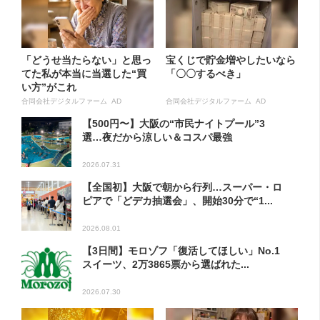
「どうせ当たらない」と思っ
宝くじで貯金増やしたいなら
てた私が本当に当選した“買
「〇〇するべき」
い方”がこれ
合同会社デジタルファーム AD
合同会社デジタルファーム AD
【500円〜】大阪の“市民ナイトプール”3
選…夜だから涼しい＆コスパ最強
2026.07.31
【全国初】大阪で朝から行列…スーパー・ロ
ピアで「どデカ抽選会」、開始30分で“1...
2026.08.01
【3日間】モロゾフ「復活してほしい」No.1
スイーツ、2万3865票から選ばれた...
2026.07.30