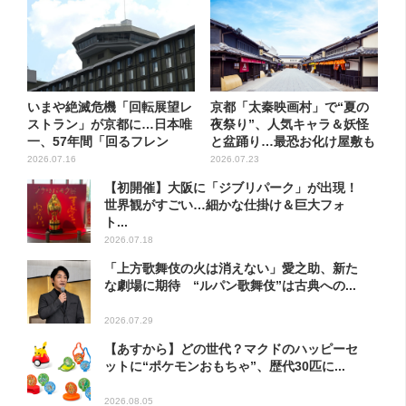
いまや絶滅危機「回転展望レ
京都「太秦映画村」で“夏の
ストラン」が京都に…日本唯
夜祭り”、人気キャラ＆妖怪
一、57年間「回るフレン
と盆踊り…最恐お化け屋敷も
チ」...
リ...
2026.07.16
2026.07.23
【初開催】大阪に「ジブリパーク」が出現！
世界観がすごい…細かな仕掛け＆巨大フォ
ト...
2026.07.18
「上方歌舞伎の火は消えない」愛之助、新た
な劇場に期待 “ルパン歌舞伎”は古典への...
2026.07.29
【あすから】どの世代？マクドのハッピーセ
ットに“ポケモンおもちゃ”、歴代30匹に...
2026.08.05