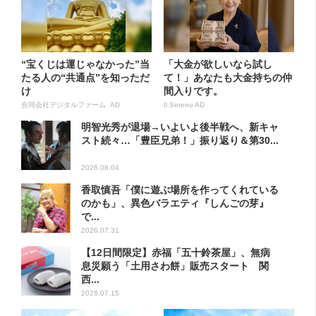
“宝くじは運じゃなかった”当
「大金が欲しいなら試し
たる人の“共通点”を知っただ
て！」あなたも大金持ちの仲
け
間入りです。
合同会社デジタルファーム AD
Il Sereno AD
明智光秀が退場→いよいよ後半戦へ、新キャ
スト続々…「豊臣兄弟！」振り返り＆第30...
2026.08.04
香取慎吾「僕に遊ぶ場所を作ってくれている
のかも」、異色バラエティ『しんごの芽』
で...
2026.07.31
【12日間限定】赤福「五十鈴茶屋」、無病
息災願う「土用さわ餅」販売スタート 関
西...
2026.07.15