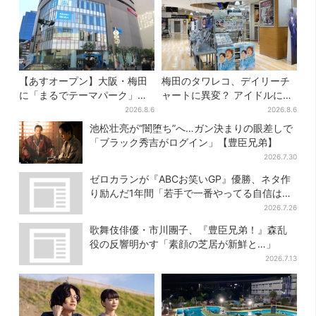
【あすオープン】大阪・梅田
梅田のタワレコ、デイリーチ
に「まるでテーマパーク」な
ャートに異変？ アイドルに混
巨大スポーツ店、461ブラン
じり“マユリカ”が1位に…お笑
2026.8.6
2026.8.6
ド集結！ 6フロアをまとめて
いが強すぎる理由とは
池松壮亮が“闇堕ち”へ…ガン決まりの眼差しで
紹介
「ブラック秀吉がログイン」【豊臣兄弟】
2026.7.30
ゼロカランが『ABCお笑いGP』優勝、ネタ作
り励んだ1年間「若手で一番やってる自信はあ
った」
2026.7.26
歌舞伎俳優・市川團子、『豊臣兄弟！』森乱
役の反響明かす「素顔の芝居が新鮮と…」
2026.7.13