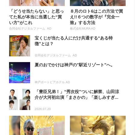
「どうせ当たらない」と思っ
８月のロト6はこの方法で買
てた私が本当に当選した“買
え!!６つの数字が『完全一
い方”がこれ
致』する方法
合同会社デジタルファーム AD
株式会社MURA AD
宝くじが当たる人にだけ共通する“ある特
徴”とは？
合同会社デジタルファーム AD
夏のおでかけは神戸の”駅近リゾート”へ。
神戸ポートピアホテル AD
「豊臣兄弟！」“秀次役”ついに解禁、山田涼
介が大河初出演「まさかの」「楽しみすぎ...
2026.07.20