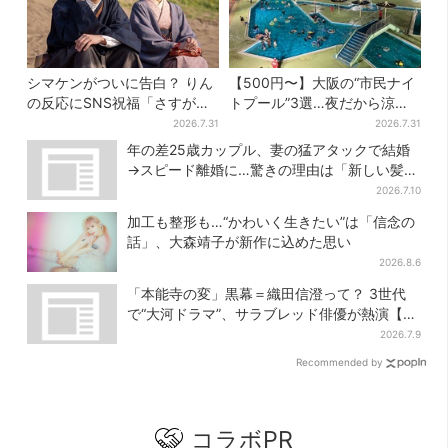
シマケンがついに告白？ りん
【500円〜】大阪の“市民ナイ
の反応にSNS祝福「さすがに
トプール”3選…夜だから涼し
伝わったよね？」
い＆コスパ最強
2026.7.31
2026.7.31
年の差25歳カップル、妻の猛アタックで結婚
→スピード離婚に…驚きの理由は「新しい髪
型」
2026.7.10
加工も整形も…“かわいく生きたい”は「信念の
話」、大森靖子が新作に込めた思い
2026.8.6
「本能寺の変」黒幕＝織田信澄って？ 3世代
で“大河ドラマ”、サラブレッド俳優が熱演【豊
臣兄弟】
2026.7.9
Recommended by
コラボPR