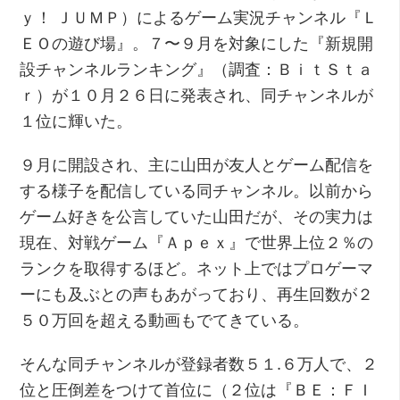
ｙ！ ＪＵＭＰ）によるゲーム実況チャンネル『Ｌ
ＥＯの遊び場』。７〜９月を対象にした『新規開
設チャンネルランキング』（調査：ＢｉｔＳｔａ
ｒ）が１０月２６日に発表され、同チャンネルが
１位に輝いた。
９月に開設され、主に山田が友人とゲーム配信を
する様子を配信している同チャンネル。以前から
ゲーム好きを公言していた山田だが、その実力は
現在、対戦ゲーム『Ａｐｅｘ』で世界上位２％の
ランクを取得するほど。ネット上ではプロゲーマ
ーにも及ぶとの声もあがっており、再生回数が２
５０万回を超える動画もでてきている。
そんな同チャンネルが登録者数５１.６万人で、２
位と圧倒差をつけて首位に（２位は『ＢＥ：ＦＩ