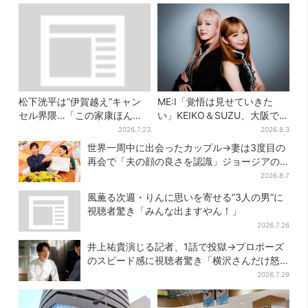
松下洸平は“伊賀越え”キャン
ME:I「覚悟は見せていきた
セル界隈…「この家康ほんと
い」KEIKO＆SUZU、大阪で語
憎たらしいな」【豊臣兄弟】
る…“日プ女子”からの3年間
2026.7.23
2026.8.3
と、7人で目指す夢
世界一周中に出会ったカップル→妻は3度目の
再会で「夫の顔の良さを認識」ジョージアの
酒場で急接近
2026.8.7
風薫る次週・りんに思いを寄せる“3人の男”に
視聴者驚き「みんな出ますやん！」
2026.7.26
井上祐貴演じる記者、1話で投獄→プロポーズ
のスピード感に視聴者驚き「横沢さんだけ怒
涛すぎる」
2026.7.29