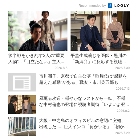
Recommended by
後半戦をかき乱す3人の“重要
平埜生成演じる医師・黒川の
人物”…「目立たない」主人
「新潟弁」に反応する視聴者
公・仲野太賀も、モブキャラ
続出「グッときた」
2026.8.5
2026.7.30
→覚醒へ【豊臣兄弟】
市川團子、京都で自主公演「歌舞伎は“感動を
超えた感動”がある」戦友・市川染五郎も
2026.7.13
風薫る次週・穏やかなラストから一転、不穏
な中村倫也の登場に視聴者期待「いよいよ登
場だ」
2026.8.2
大阪・中之島のオフィスビルの窓辺に突如、
出現した……巨大インコ「何かいる」「朝から
ビビった」、その正体とは？
2026.7.29