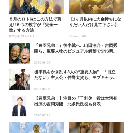
８月のロト6はこの方法で買
【1ヶ月以内に大金持ちにな
え!!６つの数字が『完全一
りたい人だけ見て下さい】
致』する方法
株式会社MURA AD
Il Sereno AD
『豊臣兄弟！』後半戦へ…山田涼介・吉岡秀
隆ら、重要人物のビジュアル解禁でSNS興...
2026.08.06
後半戦をかき乱す3人の“重要人物”…「目立
たない」主人公・仲野太賀も、モブキャラ...
2026.08.05
【豊臣兄弟！】注目の「千利休」役は大河初
出演の吉岡秀隆 北条氏政役も発表
2026.07.21