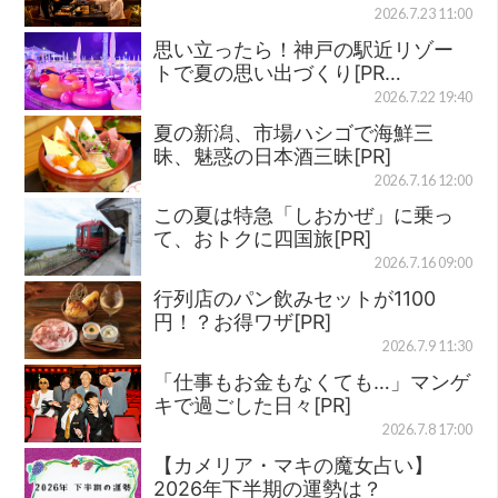
2026.7.23 11:00
思い立ったら！神戸の駅近リゾー
トで夏の思い出づくり[PR…
2026.7.22 19:40
夏の新潟、市場ハシゴで海鮮三
昧、魅惑の日本酒三昧[PR]
2026.7.16 12:00
この夏は特急「しおかぜ」に乗っ
て、おトクに四国旅[PR]
2026.7.16 09:00
行列店のパン飲みセットが1100
円！？お得ワザ[PR]
2026.7.9 11:30
「仕事もお金もなくても…」マンゲ
キで過ごした日々[PR]
2026.7.8 17:00
【カメリア・マキの魔女占い】
2026年下半期の運勢は？