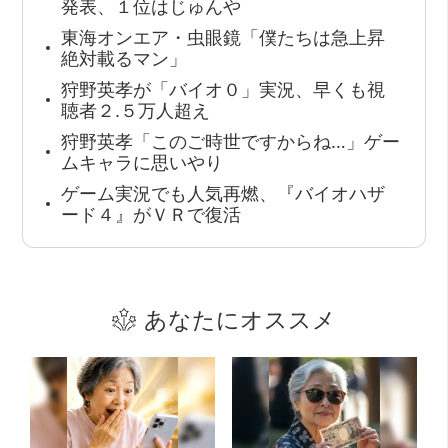
発表、１位はじゅんや
東海オンエア・虫眼鏡「僕たちは急上昇
絶対載るマン」
狩野英孝が「バイオ０」実況、早くも視
聴者２.５万人超え
狩野英孝「このご時世ですからね…」ゲー
ムキャラに思いやり
ゲーム実況でも人気再燃、『バイオハザ
ード４』がＶＲで復活
あなたにオススメ