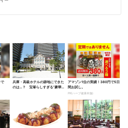
イー
チで
兵庫・高級ホテルの跡地にできた
アマゾン1位の実績！380円で5日
のは…？ 宝塚らしすぎる“豪華
間お試し。
スーパー”を調査
PR(ハーブ健康本舗)