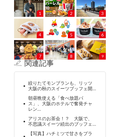
1
2
3
4
5
6
7
8
9
関連記事
絞りたてモンブランも、リッツ
大阪の秋のスイーツブッフェ開…
朝昼晩使える「食べ放題パ
ス」、大阪のホテルで奮発チャ
レン…
アリスのお茶会！？ 大阪で、
不思議スイーツ続出のブッフェ…
【写真】ハチミツで甘さをプラ