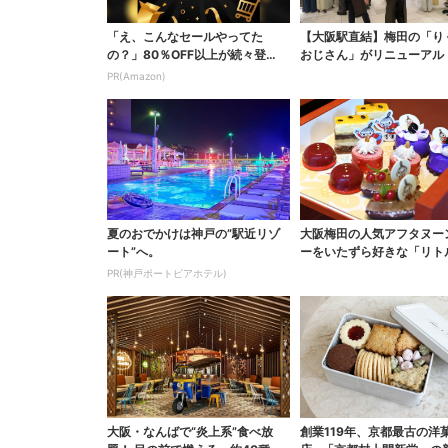
「え、こんなセールやってた
【大阪駅直結】梅田の「り
の？」80％OFF以上が続々登
おじさん」がリニューアル
場！Amazonの本気が...
ズケーキ以外も充実…...
PR(Amazon)
夏のおでかけは神戸の”駅近リゾ
大阪梅田の人気アフタヌー
ート”へ。
ーをいたずら好きな「リト
イ」がジャック！「ムー...
PR(神戸ポートピアホテル)
大阪・なんばで“炎上系”食べ放
創業119年、京都最古の洋