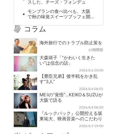
スした、チーズ・フォンデュ
モンブランの食べ比べも、大阪
で秋の味覚スイーツブッフェ開…
コラム
海外旅行でのトラブル防止策を
22時間前
大森靖子「“かわいく生きた
い”は信念の話」
2026.8.6 20:00
【豊臣兄弟】後半戦をかき乱
す“3人”
2026.8.6 06:05
ME:Iの“覚悟”…KEIKO＆SUZUが
大阪で語る
2026.8.4 06:30
『ルックバック』公開控える坂
東祐大、映画音楽へのこだわり
2026.8.3 19:00