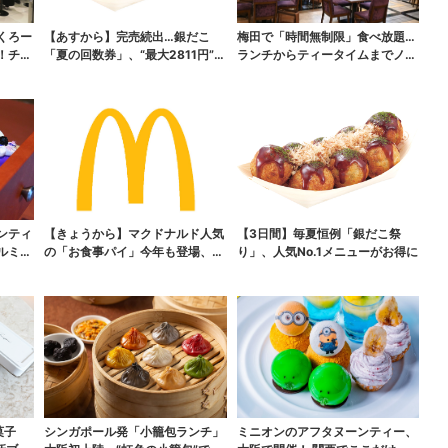
くろー
【あすから】完売続出…銀だこ
梅田で「時間無制限」食べ放題…
！チー
「夏の回数券」、“最大2811円”お
ランチからティータイムまでノン
得に！数量限定で
ストップで約60種を...
ンティ
【きょうから】マクドナルド人気
【3日間】毎夏恒例「銀だこ祭
ルミ
の「お食事パイ」今年も登場、
り」、人気No.1メニューがお得に
熱々とろ～り夏限定メニ...
菓子
シンガポール発「小籠包ランチ」
ミニオンのアフタヌーンティー、