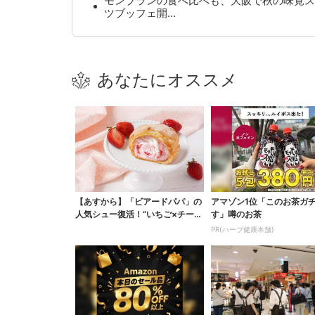
モンブランの食べ比べも、大阪で秋の味覚ス
ツブッフェ開…
あなたにオススメ
【あすから】「ビアードパパ」の
アマゾン1位「このお茶ガ
人気シュー復活！“いちご×チーズ
す」噂のお茶
ケーキ”「待ってま...
PR(ハーブ健康本舗)