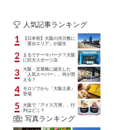
人気記事ランキング
1
【日本初】大阪の河川敷に
「屋台エリア」が誕生
2
まるでテーマパーク？大阪
に巨大スポーツ店
大阪・淀屋橋に誕生した
3
「人気スーパー」、何が買
える？
4
モロゾフから「大阪土産」
登場
5
大阪で「アイス万博」、行
列はどこ？
写真ランキング