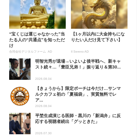
“宝くじは運じゃなかった”当
【1ヶ月以内に大金持ちにな
たる人の“共通点”を知っただ
りたい人だけ見て下さい】
け
合同会社デジタルファーム AD
Il Sereno AD
明智光秀が退場→いよいよ後半戦へ、新キャ
スト続々…「豊臣兄弟！」振り返り＆第30...
2026.08.04
【きょうから】限定ポーチは今だけ…サンマ
ルクカフェ初の「夏福袋」、実質無料でレ
ア...
2026.08.04
平埜生成演じる医師・黒川の「新潟弁」に反
応する視聴者続出「グッときた」
2026.07.30