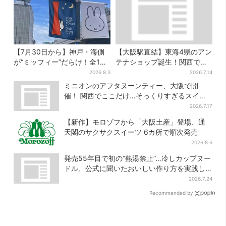
【7月30日から】神戸・海側
【大阪駅直結】東海4県のアン
が“ミッフィー”だらけ！全16
テナショップ誕生！関西では
施設でパン、スイーツ、ナイ
ここでしか買えない限定グル
2026.8.3
2026.7.14
トマーケットも
メも
ミニオンのアフタヌーンティー、大阪で開
催！ 関西でここだけ…そっくりすぎるスイー
ツも
2026.7.17
【新作】モロゾフから「大阪土産」登場、通
天閣のサクサクスイーツ 6カ所で順次発売
2026.8.6
発売55年目で初の“熱湯禁止”…冷しカップヌー
ドル、公式に聞いたおいしい作り方を実践し
てみた
2026.7.24
Recommended by