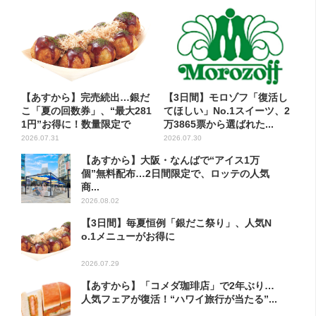
【あすから】完売続出…銀だ
【3日間】モロゾフ「復活し
こ「夏の回数券」、“最大281
てほしい」No.1スイーツ、2
1円”お得に！数量限定で
万3865票から選ばれた...
2026.07.31
2026.07.30
【あすから】大阪・なんばで“アイス1万
個”無料配布…2日間限定で、ロッテの人気
商...
2026.08.02
【3日間】毎夏恒例「銀だこ祭り」、人気N
o.1メニューがお得に
2026.07.29
【あすから】「コメダ珈琲店」で2年ぶり…
人気フェアが復活！“ハワイ旅行が当たる”...