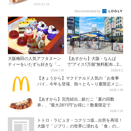
2026.07.28
Recommended by
大阪梅田の人気アフタヌーン
【あすから】大阪・なんば
ティーをいたずら好きな「リ
で“アイス1万個”無料配布…2日
トルミイ」がジャック！「ム
間限定で、ロッテの人気商品
2026.7.31
2026.8.2
ーミン」たちとバカンスへ
もらえる
【きょうから】マクドナルド人気の「お食事
パイ」今年も登場、熱々とろ～り夏限定メニ
ュー
2026.7.29
【あすから】完売続出…銀だこ「夏の回数
券」、“最大2811円”お得に！数量限定で
2026.7.31
トトロ・ラピュタ・コクリコ坂…台所を再現！
大阪で「ジブリ」の世界に浸れる 「食」の展