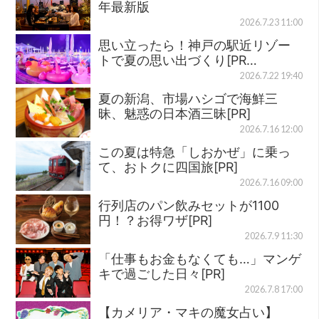
年最新版
2026.7.23 11:00
思い立ったら！神戸の駅近リゾー
トで夏の思い出づくり[PR…
2026.7.22 19:40
夏の新潟、市場ハシゴで海鮮三
昧、魅惑の日本酒三昧[PR]
2026.7.16 12:00
この夏は特急「しおかぜ」に乗っ
て、おトクに四国旅[PR]
2026.7.16 09:00
行列店のパン飲みセットが1100
円！？お得ワザ[PR]
2026.7.9 11:30
「仕事もお金もなくても…」マンゲ
キで過ごした日々[PR]
2026.7.8 17:00
【カメリア・マキの魔女占い】