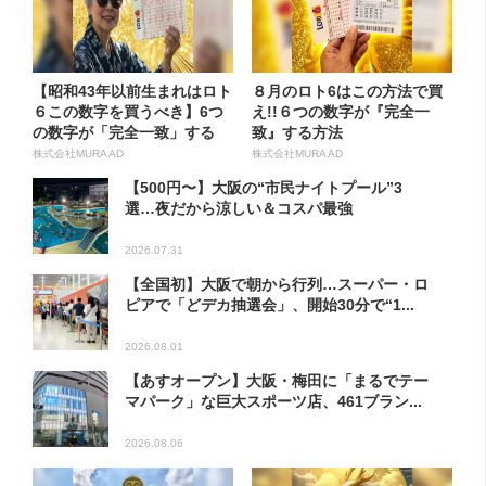
【昭和43年以前生まれはロト
８月のロト6はこの方法で買
６この数字を買うべき】6つ
え!!６つの数字が『完全一
の数字が「完全一致」する
致』する方法
方...
株式会社MURA AD
株式会社MURA AD
【500円〜】大阪の“市民ナイトプール”3
選…夜だから涼しい＆コスパ最強
2026.07.31
【全国初】大阪で朝から行列…スーパー・ロ
ピアで「どデカ抽選会」、開始30分で“1...
2026.08.01
【あすオープン】大阪・梅田に「まるでテー
マパーク」な巨大スポーツ店、461ブラン...
2026.08.06