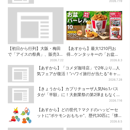
示とは？
2026.7.19
【初日から行列】大阪・梅田
【あすから】最大1210円お
で「アイスの祭典」、販売30
得…ケンタッキーの「お盆パ
分で完売…“ほうせき箱”の限定
ック」、2週間だけ！数量限定
2026.7.22
2026.8.3
メニューも
シール付き
【あすから】「コメダ珈琲店」で2年ぶり…人
気フェアが復活！“ハワイ旅行が当たる”キャン
ペーンも
2026.7.28
【きょうから】カプリチョーザ人気No.1パス
タが「半額」に！大創業祭の第2弾まもなくス
タート
2026.7.16
【あすから】どの世代？マクドのハッピーセ
ットに“ポケモンおもちゃ”、歴代30匹に「懐
かしい」と喜びの声
2026.8.5