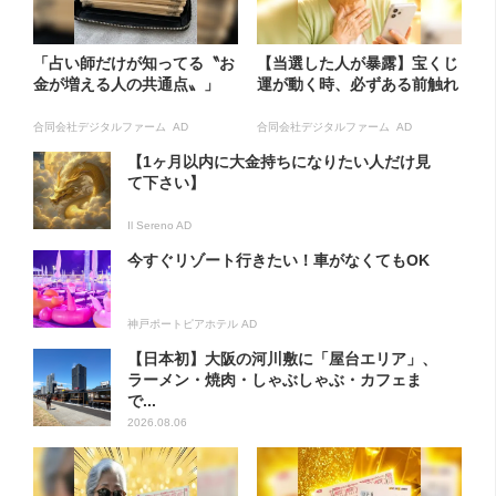
「占い師だけが知ってる〝お
【当選した人が暴露】宝くじ
金が増える人の共通点〟」
運が動く時、必ずある前触れ
合同会社デジタルファーム AD
合同会社デジタルファーム AD
【1ヶ月以内に大金持ちになりたい人だけ見
て下さい】
Il Sereno AD
今すぐリゾート行きたい！車がなくてもOK
神戸ポートピアホテル AD
【日本初】大阪の河川敷に「屋台エリア」、
ラーメン・焼肉・しゃぶしゃぶ・カフェま
で...
2026.08.06