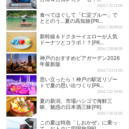
2026.7.31 11:00
食べてほぐして「仁淀ブルー」で
ととのう…夏の高知旅[PR…
2026.7.30 09:00
新幹線＆ドクターイエローが人気
ドーナツとコラボ！？[PR…
2026.7.28 08:30
神戸のおすすめビアガーデン2026
年最新版
2026.7.23 11:00
思い立ったら！神戸の駅近リゾー
トで夏の思い出づくり[PR…
2026.7.22 19:40
夏の新潟、市場ハシゴで海鮮三
昧、魅惑の日本酒三昧[PR]
2026.7.16 12:00
この夏は特急「しおかぜ」に乗っ
て、おトクに四国旅[PR]