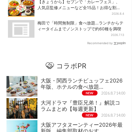
【きょうから】セブンで「カレーフェス」、
人気店監修メニューなど全15品！お得な割引
キャンペーンは2週間だけ
2026.8.4
梅田で「時間無制限」食べ放題…ランチからテ
ィータイムまでノンストップで約60種を満喫
2026.7.13
Recommended by
コラボPR
大阪・関西ランチビュッフェ2026
年版、ホテルの食べ放題…
NEW
2026.8.7 14:00
大河ドラマ『豊臣兄弟！』解説コ
ラムまとめ【毎週更新】
NEW
2026.8.7 14:00
大阪アフタヌーンティー2026年最
新版、編集部取材のおす…