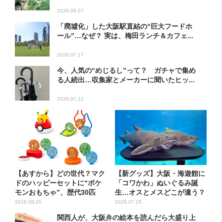
2026.08.07
「廃墟化」した大阪駅直結の“巨大フードホ
ール”…なぜ？ 実は、梅田ランチ＆カフェ...
2026.07.17
今、人気の“めじるし”って？ ガチャで集め
る人続出…収集家とメーカーに聞いたヒッ...
2026.07.12
【あすから】どの世代？マク
【新グッズ】大阪・海遊館に
ドのハッピーセットに“ポケ
「コワかわ」ぬいぐるみ誕
モンおもちゃ”、歴代30匹
生…オスとメスどこが違う？
に...
飼...
2026.08.05
2026.07.25
関西人が、大阪弁の絵本を読んだら大盛り上