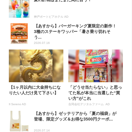
神戸ポートピアホテル AD
【あすから】バーガーキング夏限定の新作！
3種のステーキワッパー「暑さ乗り切れそ
う...
2026.07.16
【1ヶ月以内に大金持ちにな
「どうせ当たらない」と思っ
りたい人だけ見て下さい】
てた私が本当に当選した“買
い方”がこれ
Il Sereno AD
合同会社デジタルファーム AD
【あすから】ゼッテリアから「夏の福袋」が
登場、限定グッズ＆お得な3500円クーポ...
2026.07.14