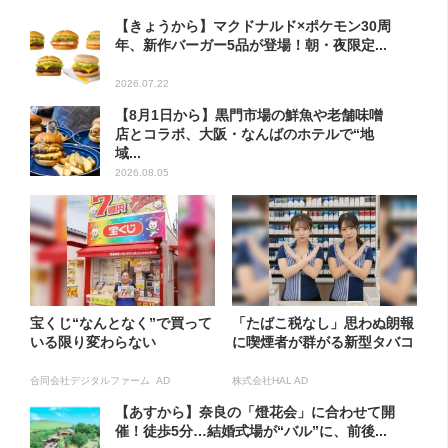
【きょうから】マクドナルド×ポケモン30周
年、新作バーガー5品が登場！朝・夜限定...
2026.07.22
【8月1日から】黒門市場の鮮魚や老舗味噌
店とコラボ、大阪・なんばのホテルで“地
域...
2026.08.05
宝くじ“なんとなく”で買って
「たばこ税なし」思わぬ朗報
いる限り変わらない
に喫煙者が群がる新型タバコ
合同会社デジタルファーム AD
株式会社HAL AD
【あすから】奈良の「燈花会」に合わせて開
催！徒歩5分…結婚式場が“バル”に、前後...