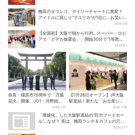
梅田のタワレコ、デイリーチャートに異変？
アイドルに混じり“マユリカ”が1位に…お笑い
が強すぎる理由とは
2026.8.6
【全国初】大阪で朝から行列…スーパー・ロピ
アで「どデカ抽選会」、開始30分で“1等黒毛
和牛”の当選も
2026.8.1
奈良・橿原市70周年で「万葉
【7月28日オープン】JR大阪
花火」開催、JO1・河野純喜
駅直結！新たな「お土産ショ
がアンバサダーに…グループ
ップ」、銘菓バラ売りで地元
2026.7.31
2026.7.29
楽曲ともシンクロ
民の“おやつ調達”にも
「廃墟化」した大阪駅直結の“巨大フードホー
ル”…なぜ？ 実は、梅田ランチ＆カフェの穴場
だった
2026.7.17