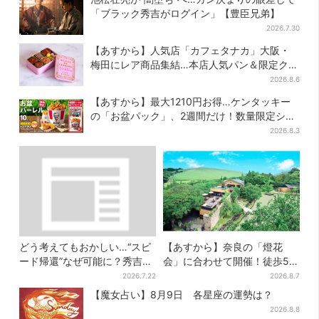
「ブラック秀吉がログイン」【豊臣兄弟】
2026.7.30
【あすから】人気店「カフェタナカ」大阪・
梅田にレア商品集結…本店人気パン＆限定クッ
キー缶も！ 7日間の夏イベント
2026.8.6
【あすから】最大1210円お得…ケンタッキー
の「お盆パック」、2週間だけ！数量限定シー
ル付き
2026.8.3
どう考えてもおかしい…“スピ
【あすから】奈良の「燈花
ード帰還”なぜ可能に？秀吉が
会」に合わせて開催！徒歩5
噂した、3人目の謀反人【豊臣
分…結婚式場が“バル”に、前後
2026.7.22
2026.8.7
兄弟】
で食事が楽しめる
【魔女占い】8月9日 各星座の運勢は？
2026.8.8