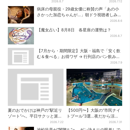
よ！」→ノリノリでポーズを
出…収集家とメーカーに聞い
2026.8.7
2026.7.12
取っていたら…… 海外旅行
たヒットの背景
病床の母親役・29歳女優に称賛の声「あの小
でのトラブル防止策を
さかった加恋ちゃんが…」朝ドラ視聴者しみじ
み
2026.8.6
【魔女占い】8月8日 各星座の運勢は？
2026.8.7
【7月から・期間限定】大阪・福島で「安く飲
む＆食べる」お得ワザ → 行列店のパン飲みセ
ット1100円など……人気店から4選
2026.7.9
夏のおでかけは神戸の”駅近リ
【500円〜】大阪の“市民ナイ
ゾート”へ。平日サクッと派
トプール”3選…夜だから涼し
も、休日ガッツリ派も！タイ
い＆コスパ最強
2026.7.22
2026.7.31
パ抜群、約20種の楽しみ方
池松壮亮が“闇堕ち”へ…ガン決まりの眼差しで