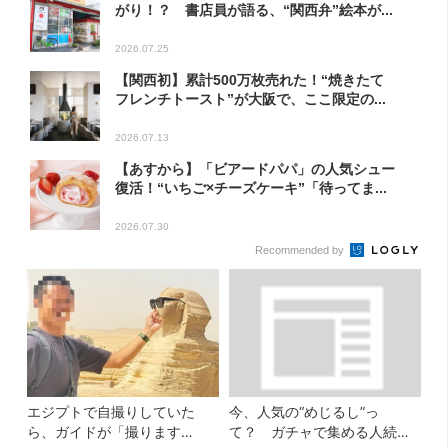
がり！？ 書店員が語る、“関西弁”絵本が...
2026.07.25
【関西初】累計500万枚売れた！“焼きたて
フレンチトースト”が大阪で、ここ限定の...
2026.07.13
【あすから】「ビアードパパ」の人気シュー
復活！“いちご×チーズケーキ”「待ってま...
2026.07.30
Recommended by
エジプトで自撮りしていた
今、人気の“めじるし”っ
ら、ガイドが「撮ります
て？ ガチャで集める人続