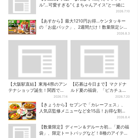
ル”…可愛すぎる“くまちゃんアイス”と一緒に
2026.7.10
【あすから】最大1210円お得…ケンタッキー
の「お盆パック」、2週間だけ！数量限定シー
ル付き
2026.8.3
【大阪駅直結】東海4県のアン
【応募は今日まで】マクドナ
テナショップ誕生！関西では
ルド夏の福袋、「ピカチュウ
ここでしか買えない限定グル
のポテトタイマー」などグッ
2026.7.14
2026.7.20
メも
ズ3品＆商品券付きで3900円
【きょうから】セブンで「カレーフェス」、
人気店監修メニューなど全15品！お得な割引
キャンペーンは2週間だけ
2026.8.4
【数量限定】ディーン＆デルーカ初…「夏の福
袋」、限定トートバッグなど！8種のアイテム