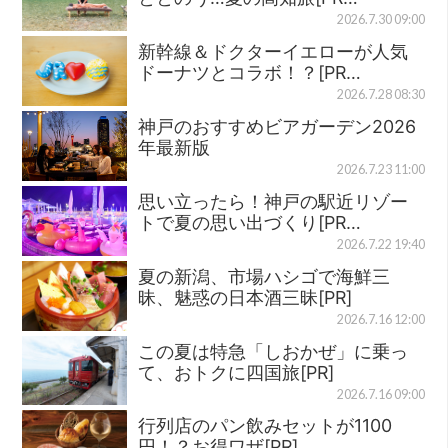
2026.7.30 09:00
新幹線＆ドクターイエローが人気
ドーナツとコラボ！？[PR…
2026.7.28 08:30
神戸のおすすめビアガーデン2026
年最新版
2026.7.23 11:00
思い立ったら！神戸の駅近リゾー
トで夏の思い出づくり[PR…
2026.7.22 19:40
夏の新潟、市場ハシゴで海鮮三
昧、魅惑の日本酒三昧[PR]
2026.7.16 12:00
この夏は特急「しおかぜ」に乗っ
て、おトクに四国旅[PR]
2026.7.16 09:00
行列店のパン飲みセットが1100
円！？お得ワザ[PR]