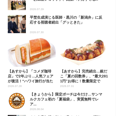
2026.07.29
平埜生成演じる医師・黒川の「新潟弁」に反
応する視聴者続出「グッときた」
2026.07.30
【あすから】「コメダ珈琲
【あすから】完売続出…銀だ
店」で2年ぶり…人気フェア
こ「夏の回数券」、“最大281
が復活！“ハワイ旅行が当た
1円”お得に！数量限定で
る”...
2026.07.28
2026.07.31
【きょうから】限定ポーチは今だけ…サンマ
ルクカフェ初の「夏福袋」、実質無料でレ
ア...
2026.08.04