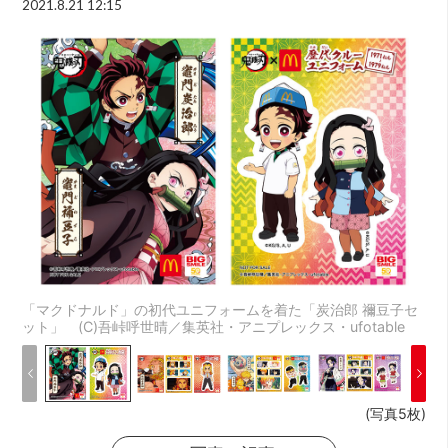
2021.8.21 12:15
「マクドナルド」の初代ユニフォームを着た「炭治郎 禰豆子セ
ット」 (C)吾峠呼世晴／集英社・アニプレックス・ufotable
(写真5枚)