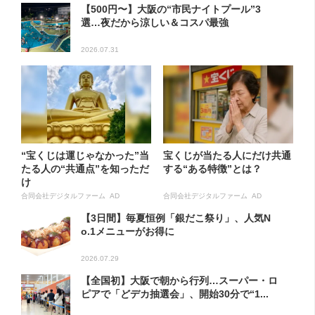
【500円〜】大阪の“市民ナイトプール”3
選…夜だから涼しい＆コスパ最強
2026.07.31
“宝くじは運じゃなかった”当
宝くじが当たる人にだけ共通
たる人の“共通点”を知っただ
する“ある特徴”とは？
け
合同会社デジタルファーム AD
合同会社デジタルファーム AD
【3日間】毎夏恒例「銀だこ祭り」、人気N
o.1メニューがお得に
2026.07.29
【全国初】大阪で朝から行列…スーパー・ロ
ピアで「どデカ抽選会」、開始30分で“1...