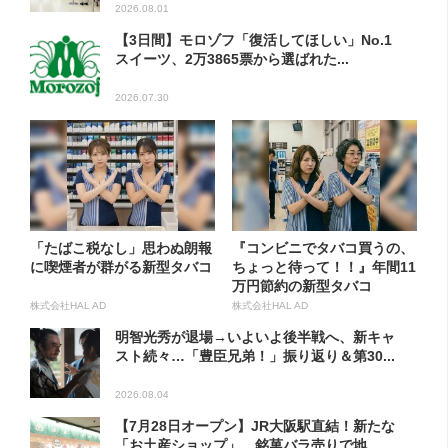
2026.08.01
【3日間】モロゾフ「復活してほしい」No.1
スイーツ、2万3865票から選ばれた...
2026.07.30
「たばこ税なし」思わぬ朗報
『コンビニでタバコ買うの、
に喫煙者が群がる新型タバコ
ちょっと待って！！』年間11
万円節約の新型タバコ
株式会社HAL AD
株式会社HAL AD
明智光秀が退場→いよいよ後半戦へ、新キャ
スト続々…「豊臣兄弟！」振り返り＆第30...
2026.08.04
【7月28日オープン】JR大阪駅直結！新たな
「お土産ショップ」、銘菓バラ売りで地...