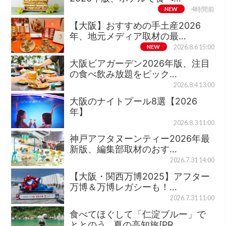
NEW
4時間前
【大阪】おすすめの手土産2026
年、地元メディア取材の最…
NEW
2026.8.6 15:00
大阪ビアガーデン2026年版、注目
の食べ飲み放題をピック…
2026.8.4 13:00
大阪のナイトプール8選【2026
年】
2026.8.3 11:00
神戸アフタヌーンティー2026年最
新版、編集部取材のおす…
2026.7.31 14:00
【大阪・関西万博2025】アフター
万博＆万博レガシーも！…
2026.7.31 11:00
食べてほぐして「仁淀ブルー」で
ととのう…夏の高知旅[PR…