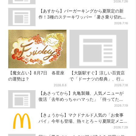
が勢ぞろい
2026.7.26
【あすから】バーガーキングから夏限定の新
作！3種のステーキワッパー「暑さ乗り切れそ
う」と話題に
2026.7.16
【魔女占い】8月7日 各星座
【大阪駅すぐ】涼しい百貨店
の運勢は？
で「ドーナツの祭典」、行列
店の“できたて”＆限定メニュ
2026.8.6
2026.7.18
ーも
【あさってから】丸亀製麺、人気メニューが
復活「去年めっちゃハマった」「待ってた
よ！」「夏の救世主」
2026.7.19
【きょうから】マクドナルド人気の「お食事
パイ」今年も登場、熱々とろ～り夏限定メニ
ュー
2026.7.29