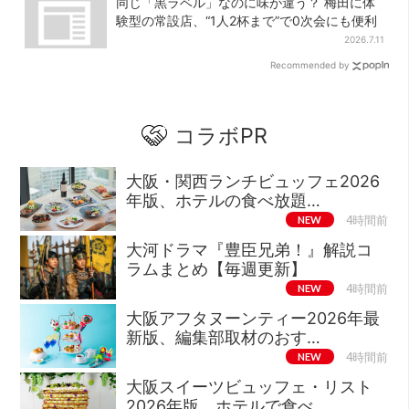
同じ「黒ラベル」なのに味が違う？ 梅田に体
験型の常設店、“1人2杯まで”で0次会にも便利
2026.7.11
Recommended by
コラボPR
大阪・関西ランチビュッフェ2026
年版、ホテルの食べ放題…
NEW
4時間前
大河ドラマ『豊臣兄弟！』解説コ
ラムまとめ【毎週更新】
NEW
4時間前
大阪アフタヌーンティー2026年最
新版、編集部取材のおす…
NEW
4時間前
大阪スイーツビュッフェ・リスト
2026年版、ホテルで食べ…