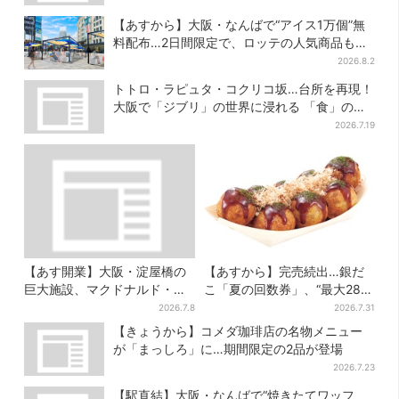
【あすから】大阪・なんばで“アイス1万個”無
料配布…2日間限定で、ロッテの人気商品もら
える
2026.8.2
トトロ・ラピュタ・コクリコ坂…台所を再現！
大阪で「ジブリ」の世界に浸れる 「食」の展
示とは？
2026.7.19
【あす開業】大阪・淀屋橋の
【あすから】完売続出…銀だ
巨大施設、マクドナルド・鶴
こ「夏の回数券」、“最大2811
丸うどん…グルメ充実！“500
円”お得に！数量限定で
2026.7.8
2026.7.31
円前後ランチ”も叶う
【きょうから】コメダ珈琲店の名物メニュー
が「まっしろ」に…期間限定の2品が登場
2026.7.23
【駅直結】大阪・なんばで“焼きたてワッフ