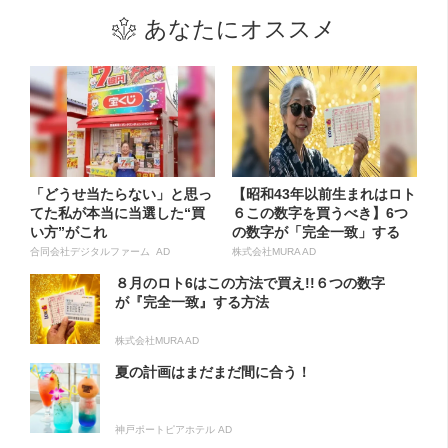
あなたにオススメ
「どうせ当たらない」と思っ
【昭和43年以前生まれはロト
てた私が本当に当選した“買
６この数字を買うべき】6つ
い方”がこれ
の数字が「完全一致」する
方...
合同会社デジタルファーム AD
株式会社MURA AD
８月のロト6はこの方法で買え!!６つの数字
が『完全一致』する方法
株式会社MURA AD
夏の計画はまだまだ間に合う！
神戸ポートピアホテル AD