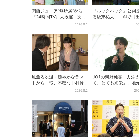
関西ジュニア“無所属”から
『ルックバック』公開
『24時間TV』大抜擢！次世
る坂東祐大、「AIでは
代スターと期待「まさか僕
ない質感がある」映画
2026.8.2
20
が…」
へのこだわり
風薫る次週・穏やかなラス
JO1の河野純喜「力添
トから一転、不穏な中村倫
て、とても光栄」、地
也の登場に視聴者期待「い
奈良へ凱旋！学生時代
2026.8.2
202
よいよ登場だ」
い出エピソードも