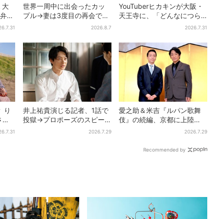
Ｅ大
世界一周中に出会ったカッ
YouTuberヒカキンが大阪・
熱弁
プル→妻は3度目の再会で
天王寺に、「どんなにつら
くキ
「夫の顔の良さを認識」ジ
い時でも…」ラーメン愛＆兄
26.7.31
2026.8.7
2026.7.31
ョージアの酒場で急接近
セイキンとの思い出を語る
 り
井上祐貴演じる記者、1話で
愛之助＆米吉『ルパン歌舞
さす
投獄→プロポーズのスピー
伎』の続編、京都に上陸
ド感に視聴者驚き「横沢さ
「VIVANT好きも観てほし
26.7.31
2026.7.29
2026.7.29
んだけ怒涛すぎる」
い」
Recommended by