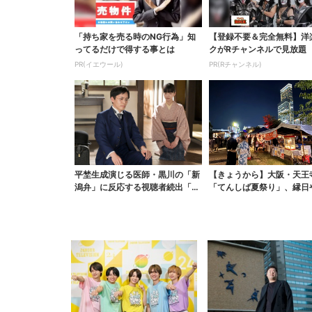
「持ち家を売る時のNG行為」知
【登録不要＆完全無料】洋
ってるだけで得する事とは
クがRチャンネルで見放題
PR(イエウール)
PR(Rチャンネル)
平埜生成演じる医師・黒川の「新
【きょうから】大阪・天王
潟弁」に反応する視聴者続出「グ
「てんしば夏祭り」、縁日
ッときた」
り…涼しいスプラッシュ...