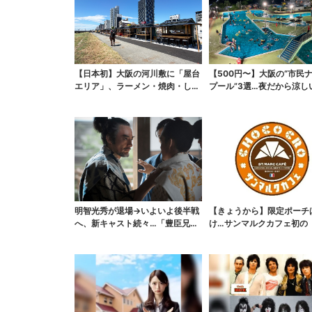
【日本初】大阪の河川敷に「屋台
【500円〜】大阪の“市民
エリア」、ラーメン・焼肉・しゃ
プール”3選…夜だから涼し
ぶしゃぶ・カフェまで...
スパ最強
明智光秀が退場→いよいよ後半戦
【きょうから】限定ポーチ
へ、新キャスト続々…「豊臣兄
け…サンマルクカフェ初の
弟！」振り返り＆第30...
袋」、実質無料でレア...