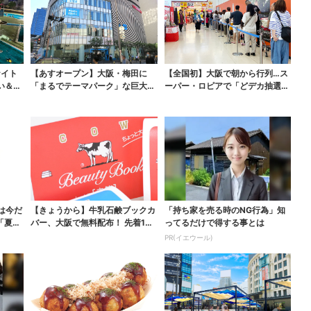
ナイト
【あすオープン】大阪・梅田に
【全国初】大阪で朝から行列…ス
い＆コ
「まるでテーマパーク」な巨大ス
ーパー・ロピアで「どデカ抽選
ポーツ店、461ブラン...
会」、開始30分で“1...
は今だ
【きょうから】牛乳石鹸ブックカ
「持ち家を売る時のNG行為」知
「夏福
バー、大阪で無料配布！ 先着100
ってるだけで得する事とは
0名に「牛のカー...
PR(イエウール)