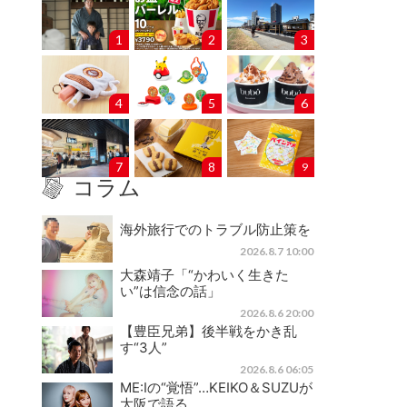
1
2
3
4
5
6
7
8
9
コラム
海外旅行でのトラブル防止策を
2026.8.7 10:00
大森靖子「“かわいく生きた
い”は信念の話」
2026.8.6 20:00
【豊臣兄弟】後半戦をかき乱
す“3人”
2026.8.6 06:05
ME:Iの“覚悟”…KEIKO＆SUZUが
大阪で語る