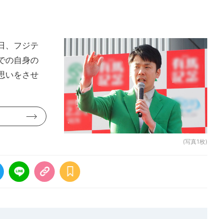
日、フジテ
での自身の
思いをさせ
(写真1枚)