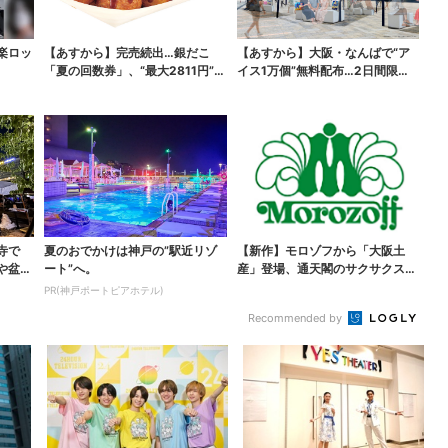
楽ロッ
【あすから】完売続出…銀だこ
【あすから】大阪・なんばで“ア
「夏の回数券」、“最大2811円”お
イス1万個”無料配布…2日間限定
得に！数量限定で
で、ロッテの人気商...
寺で
夏のおでかけは神戸の”駅近リゾ
【新作】モロゾフから「大阪土
や盆踊
ート”へ。
産」登場、通天閣のサクサクスイ
ーツ 6カ所で順次発売
PR(神戸ポートピアホテル)
Recommended by