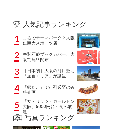
人気記事ランキング
1
まるでテーマパーク？大阪
に巨大スポーツ店
2
牛乳石鹸ブックカバー、大
阪で無料配布
3
【日本初】大阪の河川敷に
「屋台エリア」が誕生
4
「銀だこ」で行列必至の破
格企画
「ザ・リッツ・カールトン
5
大阪」5000円台・食べ放
題
写真ランキング