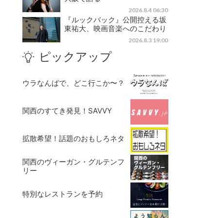
2026.8.4 06:30
『ルックバック』公開控える坂
東祐大、映画音楽へのこだわり
2026.8.3 19:00
ピックアップ
ウラなんばで、どこ行こか〜？
関西のすてき発見！SAVVY
拡散希望！話題のおもしろネタ
関西のヴィーガン・グルテンフ
リー
特別なレストランを予約