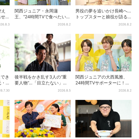
控え
関西ジュニア・永岡蓮
男役の夢を追いかけ長崎へ…
出せ
王、“24時間TVで食べたい差
トップスターと娘役が語る
音楽
し入れ”は？「キッチンカー
「ハウステンボス歌劇団」
26.8.3
2026.8.2
2026.8.2
が良いです！」会場沸く
とは？大阪で初公演開催
えでき
後半戦をかき乱す3人の“重
関西ジュニアの大西風雅、
元・
要人物”…「目立たない」主
24時間TVサポーターに！な
の思
人公・仲野太賀も、モブキ
にわ男子・藤原丈一郎から
6.7.30
2026.8.5
2026.8.2
ャラ→覚醒へ【豊臣兄弟】
の応援メッセージを告白