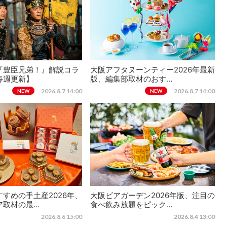
『豊臣兄弟！』解説コラ
大阪アフタヌーンティー2026年最新
毎週更新】
版、編集部取材のおす…
2026.8.7 14:00
2026.8.7 14:00
NEW
NEW
すめの手土産2026年、
大阪ビアガーデン2026年版、注目の
ア取材の最…
食べ飲み放題をピック…
2026.8.6 15:00
2026.8.4 13:00