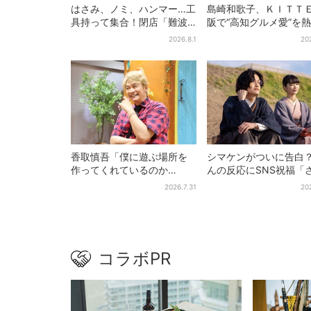
はさみ、ノミ、ハンマー…工
島崎和歌子、ＫＩＴＴ
具持って集合！閉店「難波
阪で“高知グルメ愛”を
ベアーズ」最終日400人超…
「カツオは塩派」「ち
2026.8.1
20
最後は「もう帰ってくださ
ュウがおつまみ」
い」
香取慎吾「僕に遊ぶ場所を
シマケンがついに告白？
作ってくれているのか
んの反応にSNS祝福「
も」、異色バラエティ『し
がに伝わったよね？」
2026.7.31
20
んごの芽』で感じた読売テ
レビの“パンク精神”
コラボPR