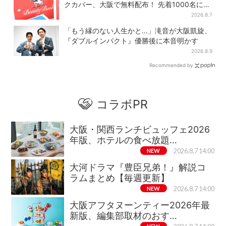
クカバー、大阪で無料配布！ 先着1000名に
「牛のカード」も
2026.8.7
「もう縁のない人生かと…」滝音が大阪凱旋、
『ダブルインパクト』優勝後に本音明かす
2026.8.9
Recommended by
コラボPR
大阪・関西ランチビュッフェ2026
年版、ホテルの食べ放題…
NEW
2026.8.7 14:00
大河ドラマ『豊臣兄弟！』解説コ
ラムまとめ【毎週更新】
NEW
2026.8.7 14:00
大阪アフタヌーンティー2026年最
新版、編集部取材のおす…