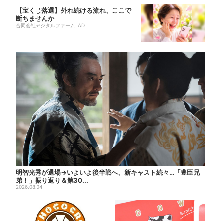
【宝くじ落選】外れ続ける流れ、ここで
断ちませんか
合同会社デジタルファーム AD
明智光秀が退場→いよいよ後半戦へ、新キャスト続々…「豊臣兄
弟！」振り返り＆第30...
2026.08.04