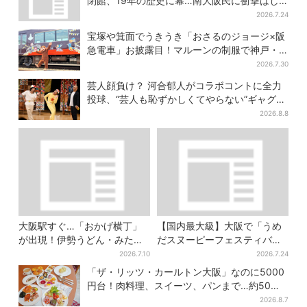
閉館、19年の歴史に幕…南大阪民に衝撃はし
る
2026.7.24
宝塚や箕面でうきうき「おさるのジョージ×阪
急電車」お披露目！マルーンの制服で神戸・
宝塚・京都各線に添乗
2026.7.30
芸人顔負け？ 河合郁人がコラボコントに全力
投球、“芸人も恥ずかしくてやらない”ギャグに
も挑戦
2026.8.8
大阪駅すぐ…「おかげ横丁」
【国内最大級】大阪で「うめ
が出現！伊勢うどん・みたら
だスヌーピーフェスティバ
しだんご・かき氷など、名物
ル」、約80ブランドが集結！
2026.7.10
2026.7.24
グルメが集結
ここだけのグッズも
「ザ・リッツ・カールトン大阪」なのに5000
円台！肉料理、スイーツ、パンまで…約50種
類が食べ放題
2026.8.7