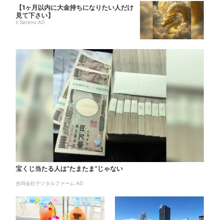
【1ヶ月以内に大金持ちになりたい人だけ
見て下さい】
Il Sereno AD
宝くじ当たる人は“たまたま”じゃない
合同会社デジタルファーム AD