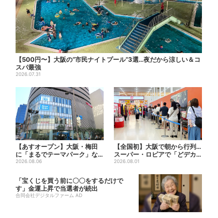
【500円〜】大阪の“市民ナイトプール”3選…夜だから涼しい＆コ
スパ最強
2026.07.31
【あすオープン】大阪・梅田
【全国初】大阪で朝から行列…
に「まるでテーマパーク」な
スーパー・ロピアで「どデカ
巨大スポーツ店、461ブラン...
2026.08.06
抽選会」、開始30分で“1...
2026.08.01
「宝くじを買う前に〇〇をするだけで
す」金運上昇で当選者が続出
合同会社デジタルファーム AD