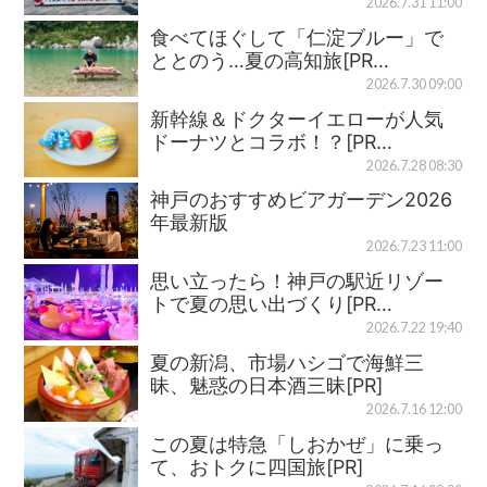
2026.7.31 11:00
食べてほぐして「仁淀ブルー」で
ととのう…夏の高知旅[PR…
2026.7.30 09:00
新幹線＆ドクターイエローが人気
ドーナツとコラボ！？[PR…
2026.7.28 08:30
神戸のおすすめビアガーデン2026
年最新版
2026.7.23 11:00
思い立ったら！神戸の駅近リゾー
トで夏の思い出づくり[PR…
2026.7.22 19:40
夏の新潟、市場ハシゴで海鮮三
昧、魅惑の日本酒三昧[PR]
2026.7.16 12:00
この夏は特急「しおかぜ」に乗っ
て、おトクに四国旅[PR]