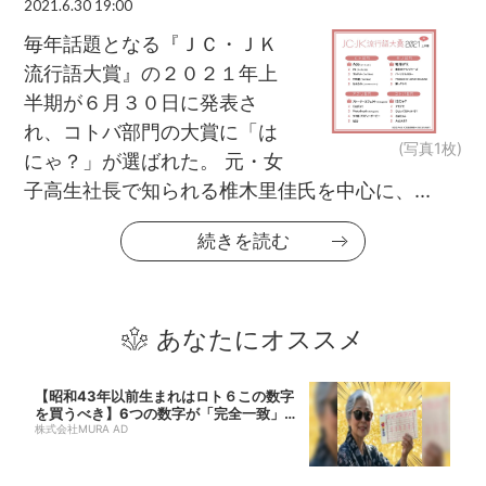
2021.6.30 19:00
毎年話題となる『ＪＣ・ＪＫ
流行語大賞』の２０２１年上
半期が６月３０日に発表さ
れ、コトバ部門の大賞に「は
(写真1枚)
にゃ？」が選ばれた。 元・女
子高生社長で知られる椎木里佳氏を中心に、...
続きを読む
あなたにオススメ
【昭和43年以前生まれはロト６この数字
を買うべき】6つの数字が「完全一致」す
る方...
株式会社MURA AD