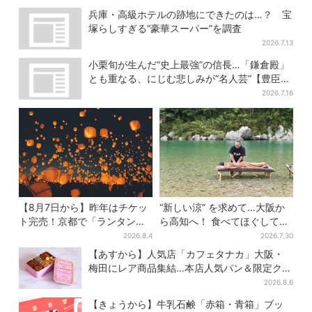
兵庫・高級ホテルの跡地にできたのは…？ 宝
塚らしすぎる“豪華スーパー”を調査
2026.7.13
小栗旬が生んだ“史上最強”の信長…「鎌倉殿」
とも重なる、にじむ悲しみが“名人芸”【豊臣兄
弟】
2026.7.16
【8月7日から】昨年はチケッ
“新しい涼” を求めて…大阪か
ト完売！京都で「ランタンフ
ら高知へ！ 食べてほぐして
ェス」、最大3500の光が夜空
「仁淀ブルー」でととのう体
2026.8.4
2026.7.30
に…会場には縁日も
験旅【2026夏最新版】
【あすから】人気店「カフェタナカ」大阪・
梅田にレア商品集結…本店人気パン＆限定クッ
キー缶も！ 7日間の夏イベント
2026.8.6
【きょうから】牛乳石鹸「赤箱・青箱」ブッ