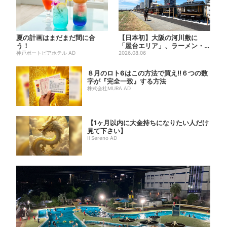
夏の計画はまだまだ間に合
【日本初】大阪の河川敷に
う！
「屋台エリア」、ラーメン・
神戸ポートピアホテル AD
焼肉・しゃぶしゃぶ・カフェ
2026.08.06
まで...
８月のロト6はこの方法で買え!!６つの数
字が『完全一致』する方法
株式会社MURA AD
【1ヶ月以内に大金持ちになりたい人だけ
見て下さい】
Il Sereno AD