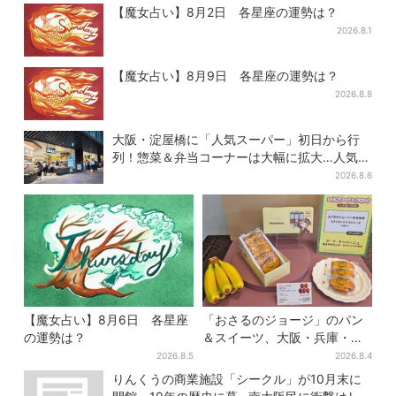
【魔女占い】8月2日 各星座の運勢は？
2026.8.1
【魔女占い】8月9日 各星座の運勢は？
2026.8.8
大阪・淀屋橋に「人気スーパー」初日から行
列！惣菜＆弁当コーナーは大幅に拡大…人気商
品は？
2026.8.6
【魔女占い】8月6日 各星座
「おさるのジョージ」のパン
の運勢は？
＆スイーツ、大阪・兵庫・京
都限定で【きょうから】発売
2026.8.5
2026.8.4
スタート
りんくうの商業施設「シークル」が10月末に