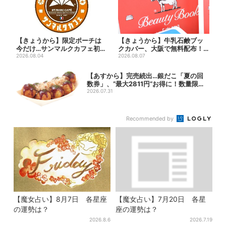
【きょうから】限定ポーチは
【きょうから】牛乳石鹸ブッ
今だけ…サンマルクカフェ初の
クカバー、大阪で無料配布！
「夏福袋」、実質無料でレア...
2026.08.04
先着1000名に「牛のカー...
2026.08.07
【あすから】完売続出…銀だこ「夏の回
数券」、“最大2811円”お得に！数量限定
で
2026.07.31
Recommended by
【魔女占い】8月7日 各星座
【魔女占い】7月20日 各星
の運勢は？
座の運勢は？
2026.8.6
2026.7.19