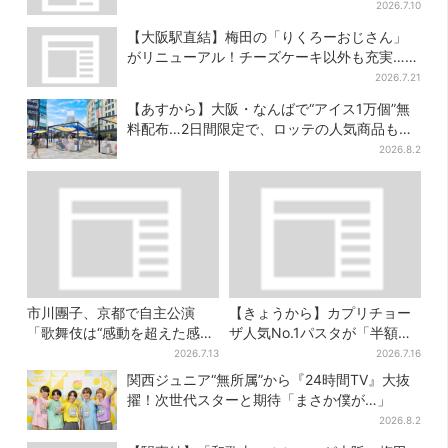
催日は？
2026.7.10
【大阪駅直結】梅田の「りくろーおじさん」
がリニューアル！チーズケーキ以外も充実…並
ばず買える「ロッカー」も設置
2026.7.21
【あすから】大阪・なんばで“アイス1万個”無
料配布…2日間限定で、ロッテの人気商品もら
える
2026.8.2
市川團子、京都で自主公演
【きょうから】カプリチョー
「歌舞伎は“感動を超えた感
ザ人気No.1パスタが「半額」
動”がある」戦友・市川染五郎
に！大創業祭の第2弾まもなく
2026.7.13
2026.7.16
も
スタート
関西ジュニア“無所属”から『24時間TV』大抜
擢！次世代スターと期待「まさか僕が…」
2026.8.2