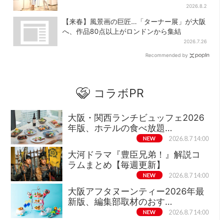
阪で初公演開催
2026.8.2
【来春】風景画の巨匠…「ターナー展」が大阪
へ、作品80点以上がロンドンから集結
2026.7.26
Recommended by
コラボPR
大阪・関西ランチビュッフェ2026
年版、ホテルの食べ放題…
NEW
2026.8.7 14:00
大河ドラマ『豊臣兄弟！』解説コ
ラムまとめ【毎週更新】
NEW
2026.8.7 14:00
大阪アフタヌーンティー2026年最
新版、編集部取材のおす…
NEW
2026.8.7 14:00