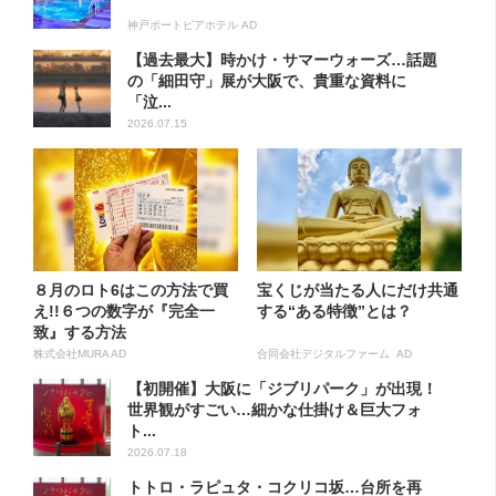
神戸ポートピアホテル AD
【過去最大】時かけ・サマーウォーズ…話題
の「細田守」展が大阪で、貴重な資料に
「泣...
2026.07.15
８月のロト6はこの方法で買
宝くじが当たる人にだけ共通
え!!６つの数字が『完全一
する“ある特徴”とは？
致』する方法
株式会社MURA AD
合同会社デジタルファーム AD
【初開催】大阪に「ジブリパーク」が出現！
世界観がすごい…細かな仕掛け＆巨大フォ
ト...
2026.07.18
トトロ・ラピュタ・コクリコ坂…台所を再