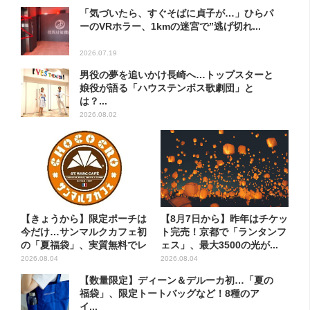
「気づいたら、すぐそばに貞子が…」ひらパ
ーのVRホラー、1kmの迷宮で”逃げ切れ...
2026.07.19
男役の夢を追いかけ長崎へ…トップスターと
娘役が語る「ハウステンボス歌劇団」と
は？...
2026.08.02
【きょうから】限定ポーチは
【8月7日から】昨年はチケッ
今だけ…サンマルクカフェ初
ト完売！京都で「ランタンフ
の「夏福袋」、実質無料でレ
ェス」、最大3500の光が...
ア...
2026.08.04
2026.08.04
【数量限定】ディーン＆デルーカ初…「夏の
福袋」、限定トートバッグなど！8種のア
イ...