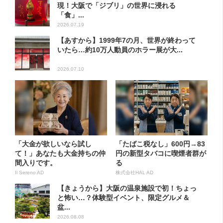
現！大阪で「ジブリ」の世界に浸れる
「食」...
2026.07.19
【あすから】1999年7の月、世界が終わって
いたら…約10万人動員のホラー展が大...
2026.07.10
「大金が欲しいなら試し
「たばこ税なし」600円→83
て！」あなたも大金持ちの仲
円の新型タバコに喫煙者群が
間入りです。
る
Il Sereno AD
株式会社HAL AD
【きょうから】大阪の温泉施設で初！ちょっ
と怖い…？体験型イベント、限定グルメ＆
盆...
2026.08.08