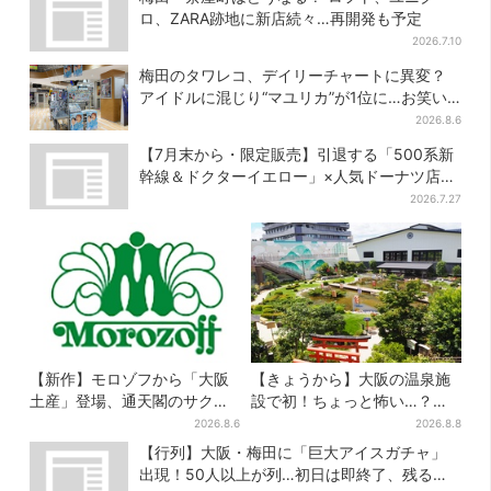
ロ、ZARA跡地に新店続々…再開発も予定
2026.7.10
梅田のタワレコ、デイリーチャートに異変？
アイドルに混じり“マユリカ”が1位に…お笑い
が強すぎる理由とは
2026.8.6
【7月末から・限定販売】引退する「500系新
幹線＆ドクターイエロー」×人気ドーナツ店が
コラボ、手土産の切り札にも
2026.7.27
【新作】モロゾフから「大阪
【きょうから】大阪の温泉施
土産」登場、通天閣のサクサ
設で初！ちょっと怖い…？体
クスイーツ 6カ所で順次発売
験型イベント、限定グルメ＆
2026.8.6
2026.8.8
盆踊りも
【行列】大阪・梅田に「巨大アイスガチャ」
出現！50人以上が列…初日は即終了、残る開