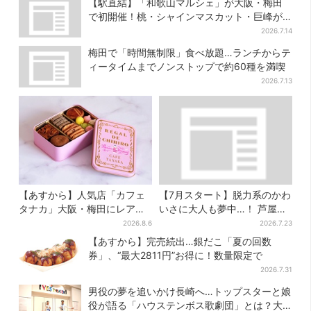
【駅直結】「和歌山マルシェ」が大阪・梅田
で初開催！桃・シャインマスカット・巨峰が
ずらり
2026.7.14
梅田で「時間無制限」食べ放題…ランチからテ
ィータイムまでノンストップで約60種を満喫
2026.7.13
【あすから】人気店「カフェ
【7月スタート】脱力系のかわ
タナカ」大阪・梅田にレア商
いさに大人も夢中…！ 芦屋の
品集結…本店人気パン＆限定
美術館で「チェコ絵本」展、
2026.8.6
2026.7.23
クッキー缶も！ 7日間の夏イ
老舗文具メーカーのグッズに
【あすから】完売続出…銀だこ「夏の回数
ベント
も注目
券」、“最大2811円”お得に！数量限定で
2026.7.31
男役の夢を追いかけ長崎へ…トップスターと娘
役が語る「ハウステンボス歌劇団」とは？大