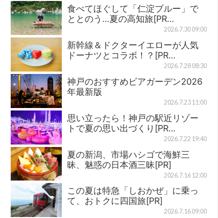
食べてほぐして「仁淀ブルー」で
ととのう…夏の高知旅[PR…
2026.7.30 09:00
新幹線＆ドクターイエローが人気
ドーナツとコラボ！？[PR…
2026.7.28 08:30
神戸のおすすめビアガーデン2026
年最新版
2026.7.23 11:00
思い立ったら！神戸の駅近リゾー
トで夏の思い出づくり[PR…
2026.7.22 19:40
夏の新潟、市場ハシゴで海鮮三
昧、魅惑の日本酒三昧[PR]
2026.7.16 12:00
この夏は特急「しおかぜ」に乗っ
て、おトクに四国旅[PR]
2026.7.16 09:00