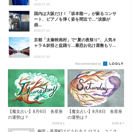
2026.07.26
国内は大阪だけ！「坂本龍一」が蘇るコンサ
ート、ピアノを弾く姿を間近で…“涙腺が
崩...
2026.07.10
京都「太秦映画村」で“夏の夜祭り”、人気キ
ャラ＆妖怪と盆踊り…最恐お化け屋敷もリ...
2026.07.23
Recommended by
【魔女占い】8月6日 各星座
【魔女占い】8月8日 各星座
の運勢は？
の運勢は？
2026.8.5
2026.8.7
梅田・茶屋町はどうなる？ ロフト、ユニク