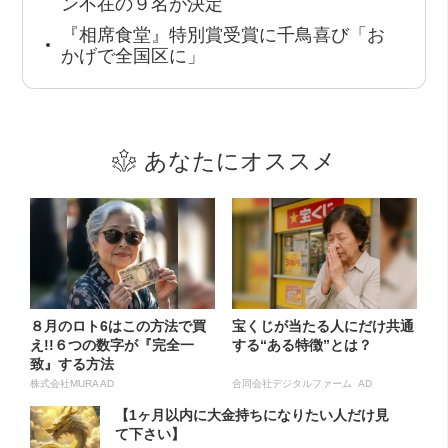
ン不在の９名が決定
『相席食堂』特別賞受賞に千鳥喜び「お
かげで全国区に」
あなたにオススメ
８月のロト6はこの方法で買
宝くじが当たる人にだけ共通
え!!６つの数字が『完全一
する“ある特徴”とは？
致』する方法
株式会社MURA AD
合同会社デジタルファーム AD
【1ヶ月以内に大金持ちになりたい人だけ見
て下さい】