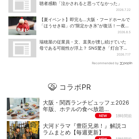
聴者感動「泣かされると思ってなかった」
2026.7.22
【夏イベント】即完も…大阪・フードホールで
「ほうせき箱」の“限定かき氷”が復活！一夜限
りの盆踊りも
2026.8.5
瑞穂屋の従業員・文、直美が捜し続けていた
母である可能性が浮上？ SNS驚き「灯台下暗
しすぎる」
2026.7.17
Recommended by
コラボPR
大阪・関西ランチビュッフェ2026
年版、ホテルの食べ放題…
NEW
18時間前
大河ドラマ『豊臣兄弟！』解説コ
ラムまとめ【毎週更新】
NEW