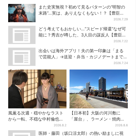
スタート
エピソードも
また史実無視？初めて見るパターンの“明智の
末路”…実は、ありえなくもない！？【豊臣兄
弟】
2026.7.29
どう考えてもおかしい…“スピード帰還”なぜ可
能に？秀吉が噂した、3人目の謀反人【豊臣兄
弟】
2026.7.22
出会いは海外アプリ！夫の第一印象は「まる
で芸能人」→送迎・弁当・カジノデートまで…
結婚前に尽くしまくり
2026.7.24
風薫る次週・穏やかなラスト
【日本初】大阪の河川敷に
から一転、不穏な中村倫也の
「屋台」、ラーメン・焼肉・
登場に視聴者期待「いよいよ
しゃぶしゃぶ・カフェまで…
2026.8.2
2026.8.6
登場だ」
22店舗がオープン
医師・藤田（坂口涼太郎）の熱い励ましに視