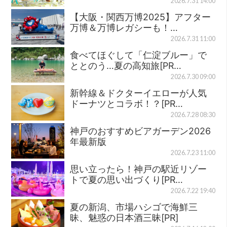
2026.7.31 14:00
【大阪・関西万博2025】アフター
万博＆万博レガシーも！…
2026.7.31 11:00
食べてほぐして「仁淀ブルー」で
ととのう…夏の高知旅[PR…
2026.7.30 09:00
新幹線＆ドクターイエローが人気
ドーナツとコラボ！？[PR…
2026.7.28 08:30
神戸のおすすめビアガーデン2026
年最新版
2026.7.23 11:00
思い立ったら！神戸の駅近リゾー
トで夏の思い出づくり[PR…
2026.7.22 19:40
夏の新潟、市場ハシゴで海鮮三
昧、魅惑の日本酒三昧[PR]