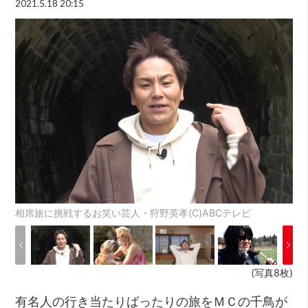
2021.5.18 20:15
相席旅に挑戦するお笑い芸人・狩野英孝(C)ABCテレビ
(写真8枚)
有名人の行き当たりばったりの旅をＭＣの千鳥が