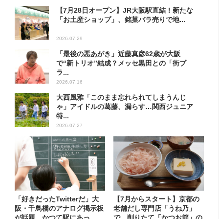
【7月28日オープン】JR大阪駅直結！新たな
「お土産ショップ」、銘菓バラ売りで地...
2026.07.29
「最後の悪あがき」近藤真彦62歳が大阪
で“新トリオ”結成？メッセ黒田との「街ブ
ラ...
2026.07.16
大西風雅「このまま忘れられてしまうんじ
ゃ」アイドルの葛藤、漏らす…関西ジュニア
特...
2026.07.27
「好きだったTwitterだ」大
【7月からスタート】京都の
阪・千鳥橋のアナログ掲示板
老舗だし専門店「うね乃」
が話題、かつて駅にあっ...
で、削りたて「かつお節」の