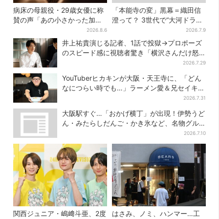
病床の母親役・29歳女優に称
「本能寺の変」黒幕＝織田信
賛の声「あの小さかった加恋
澄って？ 3世代で“大河ドラ
ちゃんが…」朝ドラ視聴者し
マ”、サラブレッド俳優が熱演
2026.8.6
2026.7.9
みじみ
【豊臣兄弟】
井上祐貴演じる記者、1話で投獄→プロポーズ
のスピード感に視聴者驚き「横沢さんだけ怒
涛すぎる」
2026.7.29
YouTuberヒカキンが大阪・天王寺に、「どん
なにつらい時でも…」ラーメン愛＆兄セイキン
との思い出を語る
2026.7.31
大阪駅すぐ…「おかげ横丁」が出現！伊勢うど
ん・みたらしだんご・かき氷など、名物グル
メが集結
2026.7.10
関西ジュニア・嶋﨑斗亜、2度
はさみ、ノミ、ハンマー…工