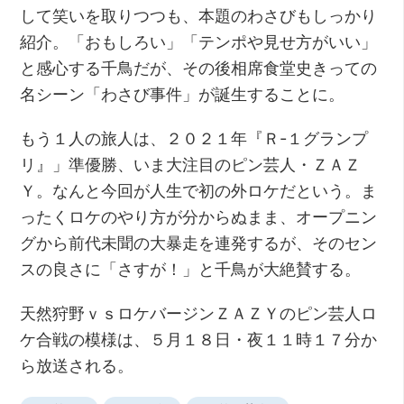
して笑いを取りつつも、本題のわさびもしっかり
紹介。「おもしろい」「テンポや見せ方がいい」
と感心する千鳥だが、その後相席食堂史きっての
名シーン「わさび事件」が誕生することに。
もう１人の旅人は、２０２１年『Ｒ-１グランプ
リ』」準優勝、いま大注目のピン芸人・ＺＡＺ
Ｙ。なんと今回が人生で初の外ロケだという。ま
ったくロケのやり方が分からぬまま、オープニン
グから前代未聞の大暴走を連発するが、そのセン
スの良さに「さすが！」と千鳥が大絶賛する。
天然狩野ｖｓロケバージンＺＡＺＹのピン芸人ロ
ケ合戦の模様は、５月１８日・夜１１時１７分か
ら放送される。