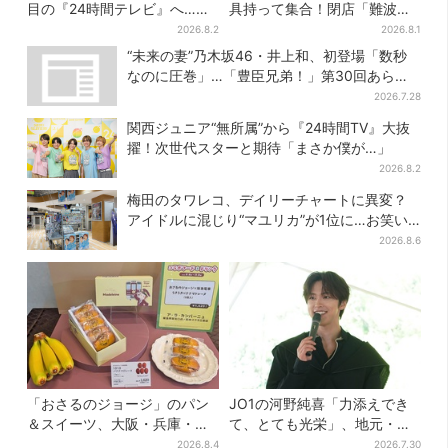
目の『24時間テレビ』へ…ほ
具持って集合！閉店「難波ベ
かのメンバーに助言「サポー
アーズ」最終日400人超…最
2026.8.2
2026.8.1
ターたるもの」
後は「もう帰ってください」
“未来の妻”乃木坂46・井上和、初登場「数秒
なのに圧巻」…「豊臣兄弟！」第30回あらす
じ・清須会議
2026.7.28
関西ジュニア“無所属”から『24時間TV』大抜
擢！次世代スターと期待「まさか僕が…」
2026.8.2
梅田のタワレコ、デイリーチャートに異変？
アイドルに混じり“マユリカ”が1位に…お笑い
が強すぎる理由とは
2026.8.6
「おさるのジョージ」のパン
JO1の河野純喜「力添えでき
＆スイーツ、大阪・兵庫・京
て、とても光栄」、地元・奈
都限定で【きょうから】発売
良へ凱旋！学生時代の思い出
2026.8.4
2026.7.30