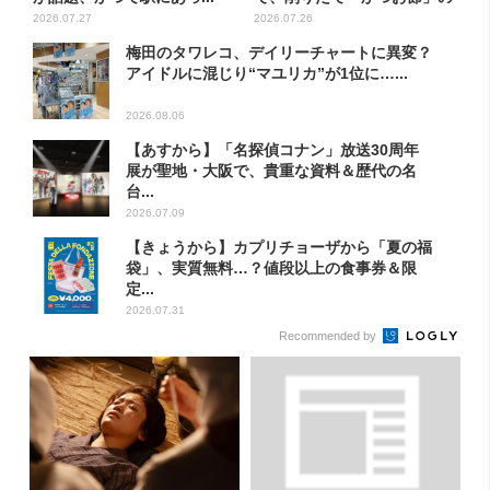
モー...
2026.07.27
2026.07.26
梅田のタワレコ、デイリーチャートに異変？
アイドルに混じり“マユリカ”が1位に…...
2026.08.06
【あすから】「名探偵コナン」放送30周年
展が聖地・大阪で、貴重な資料＆歴代の名
台...
2026.07.09
【きょうから】カプリチョーザから「夏の福
袋」、実質無料…？値段以上の食事券＆限
定...
2026.07.31
Recommended by