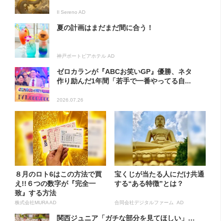
Il Sereno AD
夏の計画はまだまだ間に合う！
神戸ポートピアホテル AD
ゼロカランが『ABCお笑いGP』優勝、ネタ
作り励んだ1年間「若手で一番やってる自...
2026.07.26
８月のロト6はこの方法で買
宝くじが当たる人にだけ共通
え!!６つの数字が『完全一
する“ある特徴”とは？
致』する方法
株式会社MURA AD
合同会社デジタルファーム AD
関西ジュニア「ガチな部分を見てほしい」…