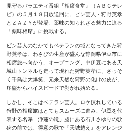
見守るバラエティ番組『相席食堂』（ＡＢＣテレ
ビ）の５月１８日放送回に、ピン芸人・狩野英孝
とＺＡＺＹが登場。薬味の知られざる魅力に迫る
「薬味相席」に挑戦する。
ピン芸人のなかでもベテランの域となってきた狩
野英孝は、わさびの生産が盛んな静岡県伊豆市に
相席旅へ向かう。オープニング、中伊豆にある天
城山トンネルを走って現れた狩野英孝に、さっそ
く千鳥は大爆笑。元来天然な狩野の化けの皮が、
序盤からハイスピードで剥がれ始める。
しかし、そこはベテラン芸人。ロケ慣れしている
狩野の相席旅はとてもスムーズに進み、伊豆を代
表する名瀑「浄蓮の滝」脇にある石川さゆりの歌
碑の前では、得意の歌で『天城越え』をアレンジ