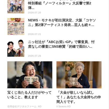
特別番組『ノーフィルター』大反響で第2
弾...
2026.07.20
NEWS・モナキが初出演決定、大阪「コヤソ
ニ」第2弾アーティスト発表…芸人も続々...
2026.07.21
ニッ社辻が『ABCお笑いGP』で審査員、忖
度なしの審査にSNS称賛「的確で面白い...
2026.07.26
宝くじ当たる人だけがやって
「大金が欲しいなら試し
いること、教えます
て！」あなたも大金持ちの仲
間入りです。
合同会社デジタルファーム AD
Il Sereno AD