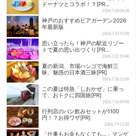
ドーナツとコラボ！？[PR…
2026.7.28 08:30
神戸のおすすめビアガーデン2026
年最新版
2026.7.23 11:00
思い立ったら！神戸の駅近リゾー
トで夏の思い出づくり[PR…
2026.7.22 19:40
夏の新潟、市場ハシゴで海鮮三
昧、魅惑の日本酒三昧[PR]
2026.7.16 12:00
この夏は特急「しおかぜ」に乗っ
て、おトクに四国旅[PR]
2026.7.16 09:00
行列店のパン飲みセットが1100
円！？お得ワザ[PR]
2026.7.9 11:30
「仕事もお金もなくても…」マンゲ