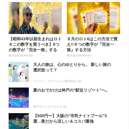
【昭和43年以前生まれはロト
８月のロト6はこの方法で買
６この数字を買うべき】6つ
え!!６つの数字が『完全一
の数字が「完全一致」する
致』する方法
方...
株式会社MURA AD
株式会社MURA AD
大人の旅は、心のゆとりから。 新しい旅の
選択肢って？
リゾート・ステーション株式会社 AD
夏のおでかけは神戸の”駅近リゾート”へ。
神戸ポートピアホテル AD
【500円〜】大阪の“市民ナイトプール”3
選…夜だから涼しい＆コスパ最強