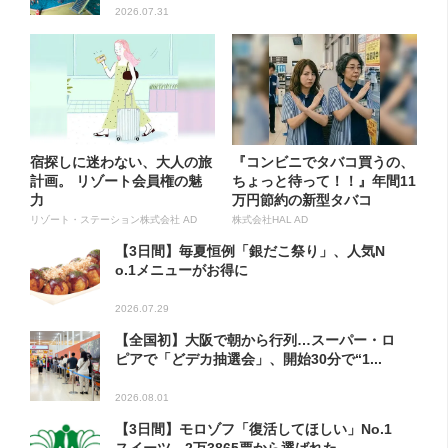
2026.07.31
宿探しに迷わない、大人の旅
『コンビニでタバコ買うの、
計画。 リゾート会員権の魅
ちょっと待って！！』年間11
力
万円節約の新型タバコ
リゾート・ステーション株式会社 AD
株式会社HAL AD
【3日間】毎夏恒例「銀だこ祭り」、人気N
o.1メニューがお得に
2026.07.29
【全国初】大阪で朝から行列…スーパー・ロ
ピアで「どデカ抽選会」、開始30分で“1...
2026.08.01
【3日間】モロゾフ「復活してほしい」No.1