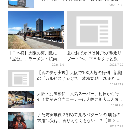
2026.7.30
【日本初】大阪の河川敷に
夏のおでかけは神戸の”駅近リ
「屋台」、ラーメン・焼肉・
ゾート”へ。平日サクッと派
しゃぶしゃぶ・カフェまで…
も、休日ガッツリ派も！タイ
2026.8.6
2026.7.22
22店舗がオープン
パ抜群、約20種の楽しみ方
【あの夢が実現】大阪で100人超の行列！話題
の「カルピスじゃぐち」本格始動、2030年ま
でに1000台へ
2026.7.13
大阪・淀屋橋に「人気スーパー」初日から行
列！惣菜＆弁当コーナーは大幅に拡大…人気商
品は？
2026.8.6
また史実無視？初めて見るパターンの“明智の
末路”…実は、ありえなくもない！？【豊臣兄
弟】
2026.7.29