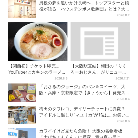
男役の夢を追いかけ長崎へ…トップスターと娘
役が語る「ハウステンボス歌劇団」とは？大
阪で初公演開催
2026.8.2
【関西初】チケット即完…
【大阪駅直結】梅田の「りく
YouTuberヒカキンのラーメン
ろーおじさん」がリニューア
店「みそきん」が大阪上陸！
ル！チーズケーキ以外も充
2026.8.3
2026.7.21
「待ってました」と話題
実…並ばず買える「ロッカ
「おさるのジョージ」のパン＆スイーツ、大
ー」も設置
阪・兵庫・京都限定で【きょうから】発売ス
タート
2026.8.4
梅田のタワレコ、デイリーチャートに異変？
アイドルに混じり“マユリカ”が1位に…お笑い
が強すぎる理由とは
2026.8.6
カワイイけど見たら危険！ 大阪の名物看板
「大ぴちょんくん」に異変、青→真っ黒に…