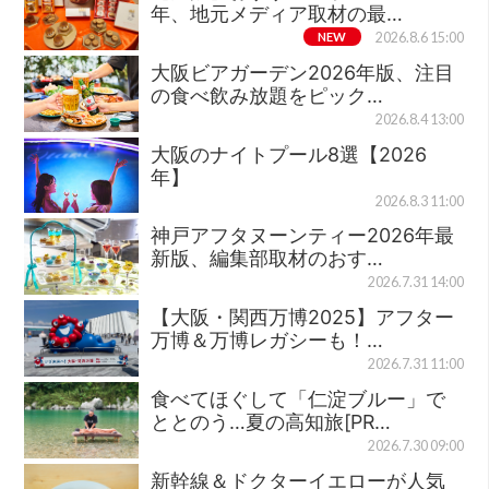
年、地元メディア取材の最…
NEW
2026.8.6 15:00
大阪ビアガーデン2026年版、注目
の食べ飲み放題をピック…
2026.8.4 13:00
大阪のナイトプール8選【2026
年】
2026.8.3 11:00
神戸アフタヌーンティー2026年最
新版、編集部取材のおす…
2026.7.31 14:00
【大阪・関西万博2025】アフター
万博＆万博レガシーも！…
2026.7.31 11:00
食べてほぐして「仁淀ブルー」で
ととのう…夏の高知旅[PR…
2026.7.30 09:00
新幹線＆ドクターイエローが人気