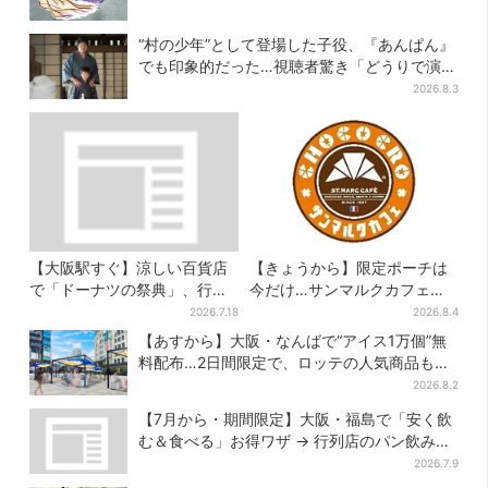
“村の少年”として登場した子役、『あんぱん』
でも印象的だった…視聴者驚き「どうりで演技
上手だと」
2026.8.3
【大阪駅すぐ】涼しい百貨店
【きょうから】限定ポーチは
で「ドーナツの祭典」、行列
今だけ…サンマルクカフェ初
店の“できたて”＆限定メニュ
の「夏福袋」、実質無料でレ
2026.7.18
2026.8.4
ーも
アグッズが手に入る
【あすから】大阪・なんばで“アイス1万個”無
料配布…2日間限定で、ロッテの人気商品もら
える
2026.8.2
【7月から・期間限定】大阪・福島で「安く飲
む＆食べる」お得ワザ → 行列店のパン飲みセ
ット1100円など……人気店から4選
2026.7.9