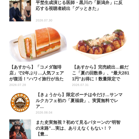
平埜生成演じる医師・黒川の「新潟弁」に反
応する視聴者続出「グッときた」
2026.07.30
【あすから】「コメダ珈琲
【あすから】完売続出…銀だ
店」で2年ぶり…人気フェア
こ「夏の回数券」、“最大281
が復活！“ハワイ旅行が当た
1円”お得に！数量限定で
る”...
2026.07.28
2026.07.31
【きょうから】限定ポーチは今だけ…サンマ
ルクカフェ初の「夏福袋」、実質無料でレ
ア...
2026.08.04
また史実無視？初めて見るパターンの“明智
の末路”…実は、ありえなくもない！？
【豊...