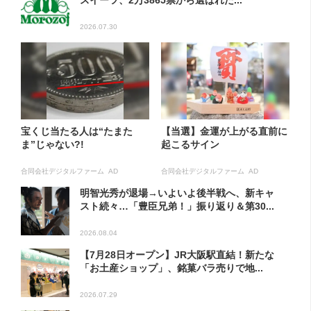
スイーツ、2万3865票から選ばれた...
2026.07.30
宝くじ当たる人は“たまた
【当選】金運が上がる直前に
ま”じゃない?!
起こるサイン
合同会社デジタルファーム AD
合同会社デジタルファーム AD
明智光秀が退場→いよいよ後半戦へ、新キャ
スト続々…「豊臣兄弟！」振り返り＆第30...
2026.08.04
【7月28日オープン】JR大阪駅直結！新たな
「お土産ショップ」、銘菓バラ売りで地...
2026.07.29