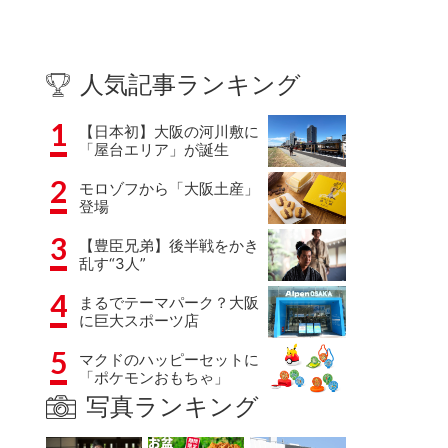
人気記事ランキング
1
【日本初】大阪の河川敷に
「屋台エリア」が誕生
2
モロゾフから「大阪土産」
登場
3
【豊臣兄弟】後半戦をかき
乱す“3人”
4
まるでテーマパーク？大阪
に巨大スポーツ店
5
マクドのハッピーセットに
「ポケモンおもちゃ」
写真ランキング