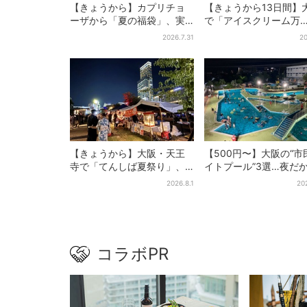
【きょうから】カプリチョ
【きょうから13日間】
ーザから「夏の福袋」、実
で「アイスクリーム万
質無料…？値段以上の食事券
博」、全国34ブランド
2026.7.31
20
＆限定アイテム付き
100種超…初登場の「
ソフト」に行列
【きょうから】大阪・天王
【500円〜】大阪の“市
寺で「てんしば夏祭り」、
イトプール”3選…夜だ
縁日や盆踊り…涼しいスプラ
しい＆コスパ最強
2026.8.1
20
ッシュタイムも！2日間だけ
コラボPR