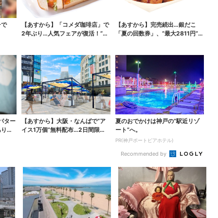
チで
【あすから】「コメダ珈琲店」で
【あすから】完売続出…銀だこ
2年ぶり…人気フェアが復活！“ハ
「夏の回数券」、“最大2811円”お
ワイ旅行が当たる”...
得に！数量限定で
パター
【あすから】大阪・なんばで“ア
夏のおでかけは神戸の”駅近リゾ
ありえ
イス1万個”無料配布…2日間限定
ート”へ。
で、ロッテの人気商...
PR(神戸ポートピアホテル)
Recommended by