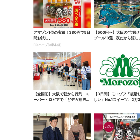
アマゾン1位の実績！380円で5日
【500円〜】大阪の“市民
間お試し。
プール”3選…夜だから涼し
スパ最強
PR(ハーブ健康本舗)
【全国初】大阪で朝から行列…ス
【3日間】モロゾフ「復活
ーパー・ロピアで「どデカ抽選
しい」No.1スイーツ、2万3
会」、開始30分で“1...
票から選ばれた...