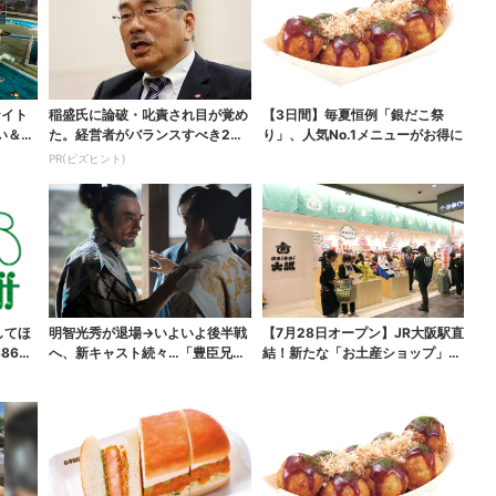
ナイト
稲盛氏に論破・叱責され目が覚め
【3日間】毎夏恒例「銀だこ祭
い＆コ
た。経営者がバランスすべき2つ
り」、人気No.1メニューがお得に
の背反
PR(ビズヒント)
してほ
明智光秀が退場→いよいよ後半戦
【7月28日オープン】JR大阪駅直
865
へ、新キャスト続々…「豊臣兄
結！新たな「お土産ショップ」、
弟！」振り返り＆第30...
銘菓バラ売りで地...