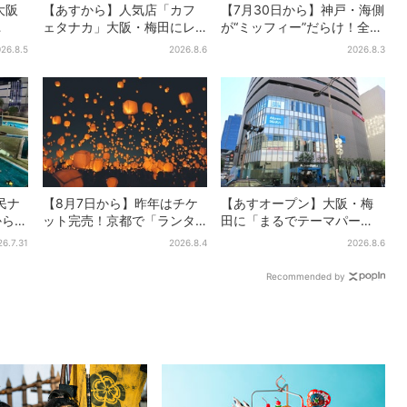
大阪
【あすから】人気店「カフ
【7月30日から】神戸・海側
ェタナカ」大阪・梅田にレ
が“ミッフィー”だらけ！全16
・
ア商品集結…本店人気パン＆
施設でパン、スイーツ、ナ
26.8.5
2026.8.6
2026.8.3
チョコ
限定クッキー缶も！ 7日間の
イトマーケットも
夏イベント
民ナ
【8月7日から】昨年はチケ
【あすオープン】大阪・梅
から涼
ット完売！京都で「ランタ
田に「まるでテーマパー
ンフェス」、最大3500の光
ク」な巨大スポーツ店、461
26.7.31
2026.8.4
2026.8.6
が夜空に…会場には縁日も
ブランド集結！ 6フロアを
まとめて紹介
Recommended by