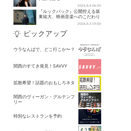
2026.8.4 06:30
『ルックバック』公開控える坂
東祐大、映画音楽へのこだわり
2026.8.3 19:00
ピックアップ
ウラなんばで、どこ行こか〜？
関西のすてき発見！SAVVY
拡散希望！話題のおもしろネタ
関西のヴィーガン・グルテンフ
リー
特別なレストランを予約