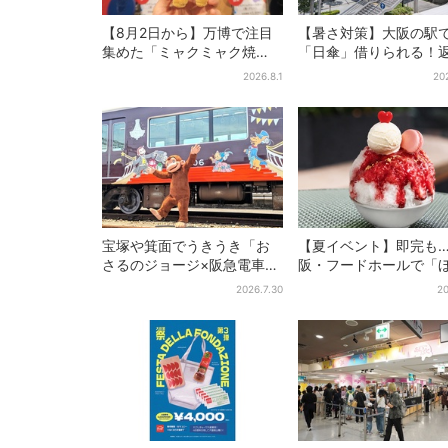
【8月2日から】万博で注目
【暑さ対策】大阪の駅
集めた「ミャクミャク焼
「日傘」借りられる！
き」初グッズ化！大阪・梅
どこでもOK、熱中症対
2026.8.1
20
田だけの新商品が登場
シェアサービス拡大
宝塚や箕面でうきうき「お
【夏イベント】即完も
さるのジョージ×阪急電車」
阪・フードホールで「
お披露目！マルーンの制服
せき箱」の“限定かき氷
2026.7.30
20
で神戸・宝塚・京都各線に
活！一夜限りの盆踊り
添乗