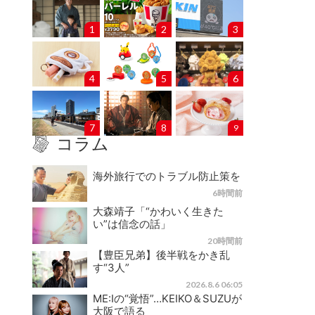
1
2
3
4
5
6
7
8
9
コラム
海外旅行でのトラブル防止策を
6時間前
大森靖子「“かわいく生きた
い”は信念の話」
20時間前
【豊臣兄弟】後半戦をかき乱
す“3人”
2026.8.6 06:05
ME:Iの“覚悟”…KEIKO＆SUZUが
大阪で語る