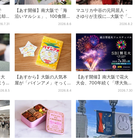
で
【あす開催】南大阪で「海
マユリカ中谷の元同居人・
返却
沿いマルシェ」、100食限定
さゆりが主役に…大阪で「呪
策に
「たこ飯」のふるまい＆キ
物展」開催、コンセプト
26.7.31
2026.8.6
2026.8.2
ッズ縁日も
は“呪物たちのお茶会”
…大
【あすから】大阪の人気本
【あす開催】南大阪で花火
ほう
屋が「パインアメ」そっく
大会、700年続く「堺大魚夜
”が復
りのブックカバー開発、梅
市」のフィナーレ飾る…有料
26.8.5
2026.8.4
2026.7.30
も
田で先行販売
エリア外は観覧制限も