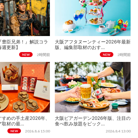
『豊臣兄弟！』解説コラ
大阪アフタヌーンティー2026年最新
毎週更新】
版、編集部取材のおす…
2時間前
2時間前
NEW
NEW
すめの手土産2026年、
大阪ビアガーデン2026年版、注目の
ア取材の最…
食べ飲み放題をピック…
2026.8.6 15:00
2026.8.4 13:00
NEW