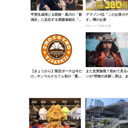
平埜生成演じる医師・黒川の「新
アマゾン1位「このお茶ガ
潟弁」に反応する視聴者続出「グ
す」噂のお茶
ッときた」
PR(ハーブ健康本舗)
【きょうから】限定ポーチは今だ
また史実無視？初めて見る
け…サンマルクカフェ初の「夏福
ンの“明智の末路”…実は、
袋」、実質無料でレア...
なくもない！？【豊...