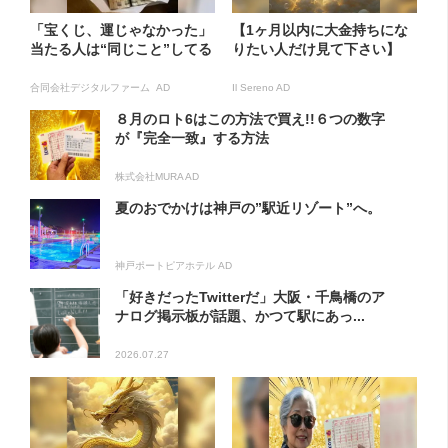
「宝くじ、運じゃなかった」
【1ヶ月以内に大金持ちにな
当たる人は“同じこと”してる
りたい人だけ見て下さい】
合同会社デジタルファーム AD
Il Sereno AD
８月のロト6はこの方法で買え!!６つの数字
が『完全一致』する方法
株式会社MURA AD
夏のおでかけは神戸の”駅近リゾート”へ。
神戸ポートピアホテル AD
「好きだったTwitterだ」大阪・千鳥橋のア
ナログ掲示板が話題、かつて駅にあっ...
2026.07.27