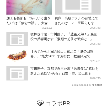
加工も整形も…“かわいく生き
兵庫・高級ホテルの跡地にで
たい”は「信念の話」、大森靖
きたのは…？ 宝塚らしすぎ
子が新作に込めた思い
る“豪華スーパー”を調査
2026.8.6
2026.7.13
歌舞伎俳優・市川團子、『豊臣兄弟！』森乱
役の反響明かす「素顔の芝居が新鮮と…」
2026.7.13
【あすから】完売続出…銀だこ「夏の回数
券」、“最大2811円”お得に！数量限定で
2026.7.31
市川團子、京都で自主公演「歌舞伎は“感動を
超えた感動”がある」戦友・市川染五郎も
2026.7.13
Recommended by
コラボPR