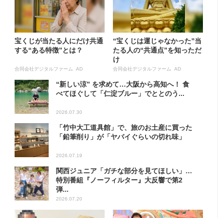
宝くじが当たる人にだけ共通
“宝くじは運じゃなかった”当
する“ある特徴”とは？
たる人の“共通点”を知っただ
け
合同会社デジタルファーム AD
合同会社デジタルファーム AD
“新しい涼” を求めて…大阪から高知へ！ 食
べてほぐして「仁淀ブルー」でととのう...
2026.07.30
「竹中大工道具館」で、旅のお土産に買った
「鉛筆削り」が「ヤバイぐらいの切れ味」
2026.07.19
関西ジュニア「ガチな部分を見てほしい」…
特別番組『ノーフィルター』大反響で第2
弾...
2026.07.20