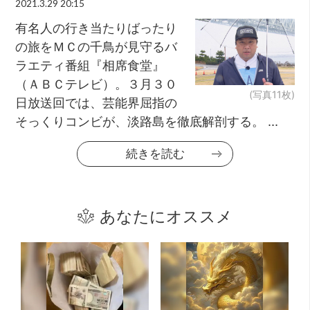
2021.3.29 20:15
有名人の行き当たりばったり
の旅をＭＣの千鳥が見守るバ
ラエティ番組『相席食堂』
（ＡＢＣテレビ）。３月３０
(写真11枚)
日放送回では、芸能界屈指の
そっくりコンビが、淡路島を徹底解剖する。 ...
続きを読む
あなたにオススメ