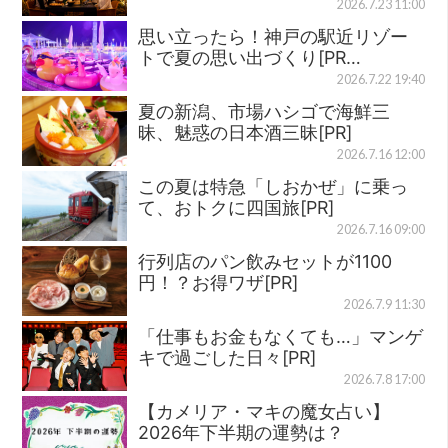
2026.7.23 11:00
思い立ったら！神戸の駅近リゾー
トで夏の思い出づくり[PR…
2026.7.22 19:40
夏の新潟、市場ハシゴで海鮮三
昧、魅惑の日本酒三昧[PR]
2026.7.16 12:00
この夏は特急「しおかぜ」に乗っ
て、おトクに四国旅[PR]
2026.7.16 09:00
行列店のパン飲みセットが1100
円！？お得ワザ[PR]
2026.7.9 11:30
「仕事もお金もなくても…」マンゲ
キで過ごした日々[PR]
2026.7.8 17:00
【カメリア・マキの魔女占い】
2026年下半期の運勢は？