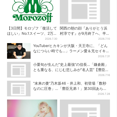
【3日間】モロゾフ「復活して
関西の朝の顔『ありがとう浜
ほしい」No.1スイーツ、2万
村淳です』が9月終了へ、半世
3865票から選ばれた名作を限
紀超の歴史に幕
2026.7.30
2026.7.10
定販売
YouTuberヒカキンが大阪・天王寺に、「どん
なにつらい時でも…」ラーメン愛＆兄セイキン
との思い出を語る
2026.7.31
小栗旬が生んだ“史上最強”の信長…「鎌倉殿」
とも重なる、にじむ悲しみが“名人芸”【豊臣兄
弟】
2026.7.16
“未来の妻”乃木坂46・井上和、初登場「数秒
なのに圧巻」…「豊臣兄弟！」第30回あらす
じ・清須会議
2026.7.28