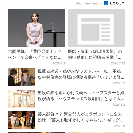
Recommended by
吉岡里帆、『豊臣兄弟！』イ
医師・藤田（坂口涼太郎）の
ベントで奈良へ「こんなに楽
熱い励ましに視聴者感動「泣
しんでもらえてうれしい」
かされると思ってなかった」
2026.8.3
2026.7.22
風薫る次週・穏やかなラストから一転、不穏
な中村倫也の登場に視聴者期待「いよいよ登
場だ」
2026.8.2
男役の夢を追いかけ長崎へ…トップスターと娘
役が語る「ハウステンボス歌劇団」とは？大
阪で初公演開催
2026.8.2
芸人顔負け？ 河合郁人がコラボコントに全力
投球、“芸人も恥ずかしくてやらない”ギャグに
も挑戦
2026.8.8