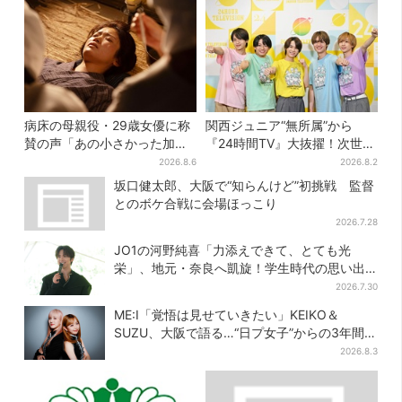
病床の母親役・29歳女優に称
関西ジュニア“無所属”から
賛の声「あの小さかった加恋
『24時間TV』大抜擢！次世代
ちゃんが…」朝ドラ視聴者し
スターと期待「まさか僕
2026.8.6
2026.8.2
みじみ
が…」
坂口健太郎、大阪で“知らんけど”初挑戦 監督
とのボケ合戦に会場ほっこり
2026.7.28
JO1の河野純喜「力添えできて、とても光
栄」、地元・奈良へ凱旋！学生時代の思い出
エピソードも
2026.7.30
ME:I「覚悟は見せていきたい」KEIKO＆
SUZU、大阪で語る…“日プ女子”からの3年間
と、7人で目指す夢
2026.8.3