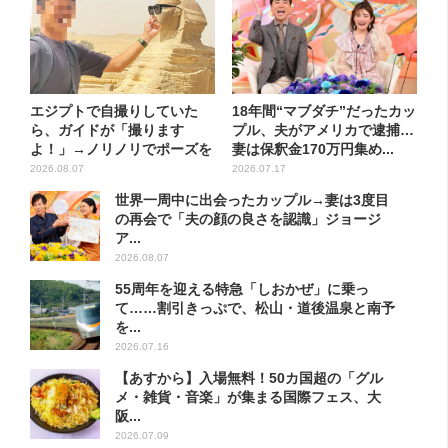
エジプトで自撮りしていた
18年間“マブダチ”だったカッ
ら、ガイドが「撮ります
プル、夫がアメリカで逮捕…
よ！」→ノリノリでポーズを
妻は保釈金170万円集め...
取ってい...
2026.08.07
2026.07.17
世界一周中に出会ったカップル→妻は3度目
の再会で「夫の顔の良さを認識」ジョージ
ア...
2026.08.07
55周年を迎える特急「しおかぜ」に乗っ
て……割引きっぷで、松山・道後温泉と南予
を...
2026.07.16
【あすから】入場無料！50カ国超の「グル
メ・雑貨・音楽」が集まる国際フェス、大
阪...
2026.07.09