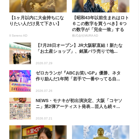
【1ヶ月以内に大金持ちにな
【昭和43年以前生まれはロト
りたい人だけ見て下さい】
６この数字を買うべき】6つ
の数字が「完全一致」する
方...
Il Sereno AD
株式会社MURA AD
【7月28日オープン】JR大阪駅直結！新たな
「お土産ショップ」、銘菓バラ売りで地...
2026.07.29
ゼロカランが『ABCお笑いGP』優勝、ネタ
作り励んだ1年間「若手で一番やってる自...
2026.07.26
NEWS・モナキが初出演決定、大阪「コヤソ
ニ」第2弾アーティスト発表…芸人も続々...
2026.07.21