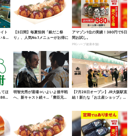
ナイト
【3日間】毎夏恒例「銀だこ祭
アマゾン1位の実績！380円で5日
い＆コ
り」、人気No.1メニューがお得に
間お試し。
PR(ハーブ健康本舗)
してほ
明智光秀が退場→いよいよ後半戦
【7月28日オープン】JR大阪駅直
865
へ、新キャスト続々…「豊臣兄
結！新たな「お土産ショップ」、
弟！」振り返り＆第30...
銘菓バラ売りで地...