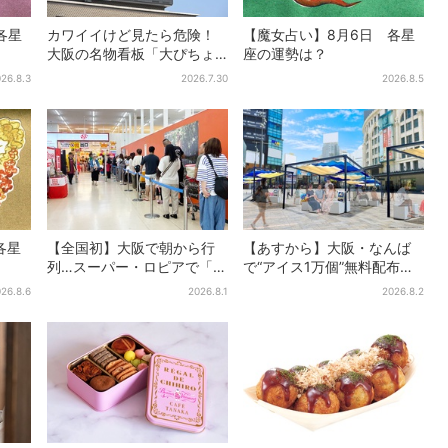
各星
カワイイけど見たら危険！
【魔女占い】8月6日 各星
大阪の名物看板「大ぴちょ
座の運勢は？
んくん」に異変、青→真っ
26.8.3
2026.7.30
2026.8.5
黒に…
各星
【全国初】大阪で朝から行
【あすから】大阪・なんば
列…スーパー・ロピアで「ど
で“アイス1万個”無料配布…2
デカ抽選会」、開始30分
日間限定で、ロッテの人気
26.8.6
2026.8.1
2026.8.2
で“1等黒毛和牛”の当選も
商品もらえる