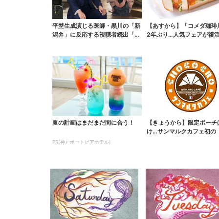
平埜生成演じる医師・黒川の「新
【あすから】「コメダ珈琲
潟弁」に反応する視聴者続出「グ
2年ぶり…人気フェアが復活
ッときた」
ワイ旅行が当たる”...
夏の計画はまだまだ間に合う！
【きょうから】限定ポーチ
け…サンマルクカフェ初の
袋」、実質無料でレア...
PR(神戸ポートピアホテル)