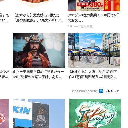
店」で
【あすから】完売続出…銀だこ
アマゾン1位の実績！380円で5日
！“ハ
「夏の回数券」、“最大2811円”お
間お試し。
得に！数量限定で
PR(ハーブ健康本舗)
は今だ
また史実無視？初めて見るパター
【あすから】大阪・なんばで“ア
「夏福
ンの“明智の末路”…実は、ありえ
イス1万個”無料配布…2日間限定
なくもない！？【豊...
で、ロッテの人気商...
Recommended by