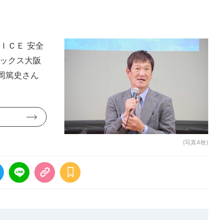
ＩＣＥ 安全
テックス大阪
岡篤史さん
(写真4枚)