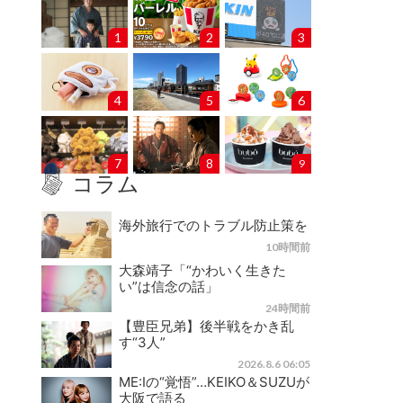
1
2
3
4
5
6
7
8
9
コラム
海外旅行でのトラブル防止策を
10時間前
大森靖子「“かわいく生きた
い”は信念の話」
24時間前
【豊臣兄弟】後半戦をかき乱
す“3人”
2026.8.6 06:05
ME:Iの“覚悟”…KEIKO＆SUZUが
大阪で語る