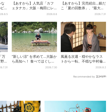
ゃな
【あすから】人気店「カフ
【あすから】完売続出…銀だ
のピン
ェタナカ」大阪・梅田にレ
こ「夏の回数券」、“最大
ベス
ア商品集結…本店人気パン＆
2811円”お得に！数量限定で
26.8.5
2026.8.6
2026.7.31
者歓
限定クッキー缶も！ 7日間の
夏イベント
「万
“新しい涼” を求めて…大阪か
風薫る次週・穏やかなラス
河野純
ら高知へ！ 食べてほぐして
トから一転、不穏な中村倫
グルー
「仁淀ブルー」でととのう
也の登場に視聴者期待「い
26.7.31
2026.7.30
2026.8.2
体験旅【2026夏最新版】
よいよ登場だ」
Recommended by