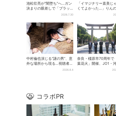
池松壮亮が“闇堕ち”へ…ガン
「イマジナリー直美じ
決まりの眼差しで「ブラッ
くてよかった…」りん
ク秀吉がログイン」【豊臣
チに駆けつける直美、
2026.7.30
20
兄弟】
トなタイミングに視聴
喜
中村倫也演じる“謎の男”、意
奈良・橿原市70周年で
外な場所から現る…視聴者歓
葉花火」開催、JO1・
喜「こんな登場シーンと
喜がアンバサダーに…
2026.8.4
20
は」
プ楽曲ともシンクロ
コラボPR