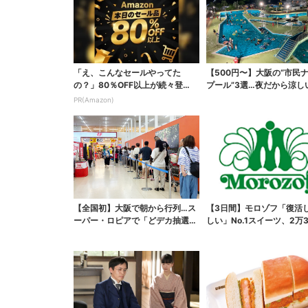
「え、こんなセールやってた
【500円〜】大阪の“市民
の？」80％OFF以上が続々登
プール”3選…夜だから涼し
場！Amazonの本気が...
スパ最強
PR(Amazon)
【全国初】大阪で朝から行列…ス
【3日間】モロゾフ「復活
ーパー・ロピアで「どデカ抽選
しい」No.1スイーツ、2万3
会」、開始30分で“1...
票から選ばれた...