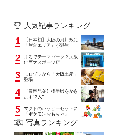
人気記事ランキング
1
【日本初】大阪の河川敷に
「屋台エリア」が誕生
2
まるでテーマパーク？大阪
に巨大スポーツ店
3
モロゾフから「大阪土産」
登場
4
【豊臣兄弟】後半戦をかき
乱す“3人”
5
マクドのハッピーセットに
「ポケモンおもちゃ」
写真ランキング