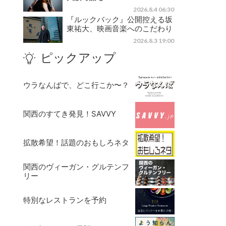
2026.8.4 06:30
『ルックバック』公開控える坂
東祐大、映画音楽へのこだわり
2026.8.3 19:00
ピックアップ
ウラなんばで、どこ行こか〜？
関西のすてき発見！SAVVY
拡散希望！話題のおもしろネタ
関西のヴィーガン・グルテンフ
リー
特別なレストランを予約