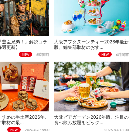
『豊臣兄弟！』解説コラ
大阪アフタヌーンティー2026年最新
毎週更新】
版、編集部取材のおす…
6時間前
6時間前
NEW
NEW
すめの手土産2026年、
大阪ビアガーデン2026年版、注目の
ア取材の最…
食べ飲み放題をピック…
2026.8.6 15:00
2026.8.4 13:00
NEW