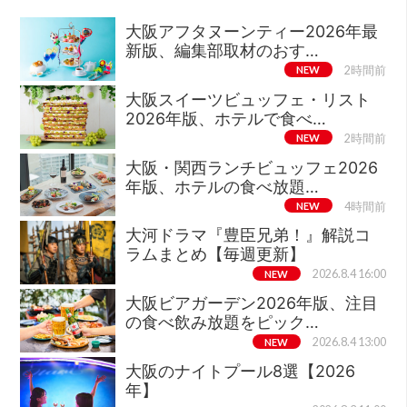
大阪アフタヌーンティー2026年最
新版、編集部取材のおす…
NEW
2時間前
大阪スイーツビュッフェ・リスト
2026年版、ホテルで食べ…
NEW
2時間前
大阪・関西ランチビュッフェ2026
年版、ホテルの食べ放題…
NEW
4時間前
大河ドラマ『豊臣兄弟！』解説コ
ラムまとめ【毎週更新】
NEW
2026.8.4 16:00
大阪ビアガーデン2026年版、注目
の食べ飲み放題をピック…
NEW
2026.8.4 13:00
大阪のナイトプール8選【2026
年】