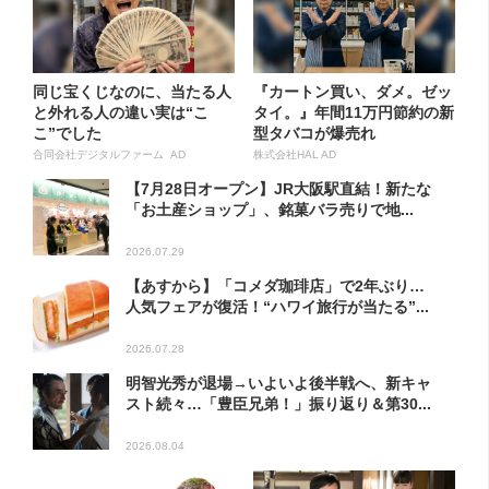
同じ宝くじなのに、当たる人
『カートン買い、ダメ。ゼッ
と外れる人の違い実は“こ
タイ。』年間11万円節約の新
こ”でした
型タバコが爆売れ
合同会社デジタルファーム AD
株式会社HAL AD
【7月28日オープン】JR大阪駅直結！新たな
「お土産ショップ」、銘菓バラ売りで地...
2026.07.29
【あすから】「コメダ珈琲店」で2年ぶり…
人気フェアが復活！“ハワイ旅行が当たる”...
2026.07.28
明智光秀が退場→いよいよ後半戦へ、新キャ
スト続々…「豊臣兄弟！」振り返り＆第30...
2026.08.04