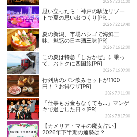
2026.7.23 11:00
思い立ったら！神戸の駅近リゾー
トで夏の思い出づくり[PR…
2026.7.22 19:40
夏の新潟、市場ハシゴで海鮮三
昧、魅惑の日本酒三昧[PR]
2026.7.16 12:00
この夏は特急「しおかぜ」に乗っ
て、おトクに四国旅[PR]
2026.7.16 09:00
行列店のパン飲みセットが1100
円！？お得ワザ[PR]
2026.7.9 11:30
「仕事もお金もなくても…」マンゲ
キで過ごした日々[PR]
2026.7.8 17:00
【カメリア・マキの魔女占い】
2026年下半期の運勢は？