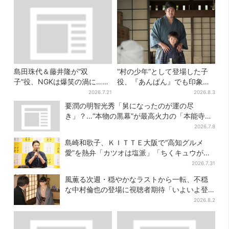
島田珠代＆藤井隆が“双
“村の少年”として登場した子
子”役、NGKは爆笑の渦に…序
役、『あんぱん』でも印象的
盤から汗だく「どうかしてま
だった…視聴者驚き「どうり
2026.7.21
2026.8.3
した！」
で演技上手だと」
要潤の明智光秀「舅になったのが運の尽
き」？…“本物の黒幕”が最高火力の「本能寺」
へ【豊臣兄弟】
2026.7.8
島崎和歌子、ＫＩＴＴＥ大阪で“高知グルメ
愛”を熱弁「カツオは塩派」「ちくキュウがお
つまみ」
2026.7.31
風薫る次週・穏やかなラストから一転、不穏
な中村倫也の登場に視聴者期待「いよいよ登
場だ」
2026.8.2