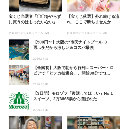
宝くじ当選者「〇〇をやらず
【宝くじ落選】外れ続ける流
に買うのはもったいない」
れ、ここで断ちませんか
合同会社デジタルファーム AD
合同会社デジタルファーム AD
【500円〜】大阪の“市民ナイトプール”3
選…夜だから涼しい＆コスパ最強
2026.07.31
【全国初】大阪で朝から行列…スーパー・ロ
ピアで「どデカ抽選会」、開始30分で“1...
2026.08.01
【3日間】モロゾフ「復活してほしい」No.1
スイーツ、2万3865票から選ばれた...
2026.07.30