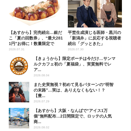
【あすから】完売続出…銀だ
平埜生成演じる医師・黒川の
こ「夏の回数券」、“最大281
「新潟弁」に反応する視聴者
1円”お得に！数量限定で
続出「グッときた」
2026.07.31
2026.07.30
【きょうから】限定ポーチは今だけ…サンマ
ルクカフェ初の「夏福袋」、実質無料でレ
ア...
2026.08.04
また史実無視？初めて見るパターンの“明智
の末路”…実は、ありえなくもない！？
【豊...
2026.07.29
【あすから】大阪・なんばで“アイス1万
個”無料配布…2日間限定で、ロッテの人気
商...
2026.08.02