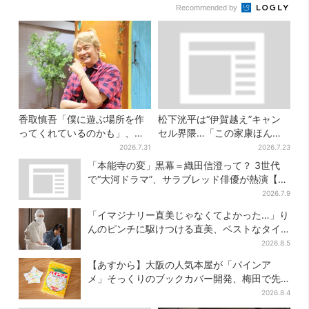
Recommended by
香取慎吾「僕に遊ぶ場所を作
松下洸平は“伊賀越え”キャン
ってくれているのかも」、異
セル界隈…「この家康ほんと
色バラエティ『しんごの芽』
憎たらしいな」【豊臣兄弟】
2026.7.31
2026.7.23
で感じた読売テレビの“パンク
「本能寺の変」黒幕＝織田信澄って？ 3世代
精神”
で“大河ドラマ”、サラブレッド俳優が熱演【豊
臣兄弟】
2026.7.9
「イマジナリー直美じゃなくてよかった…」り
んのピンチに駆けつける直美、ベストなタイ
ミングに視聴者歓喜
2026.8.5
【あすから】大阪の人気本屋が「パインア
メ」そっくりのブックカバー開発、梅田で先
行販売
2026.8.4