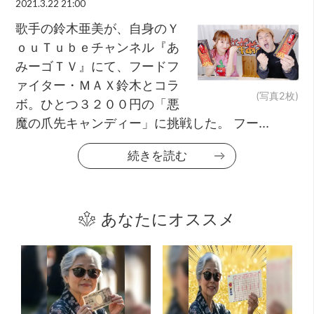
2021.3.22 21:00
歌手の鈴木亜美が、自身のＹ
ｏｕＴｕｂｅチャンネル『あ
みーゴＴＶ』にて、フードフ
ァイター・ＭＡＸ鈴木とコラ
(写真2枚)
ボ。ひとつ３２００円の「悪
魔の爪先キャンディー」に挑戦した。 フー...
続きを読む
あなたにオススメ