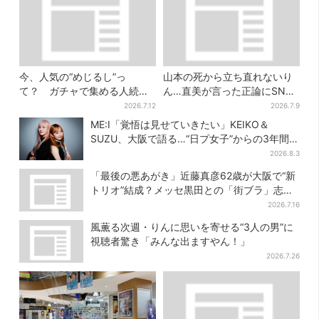
今、人気の“めじるし”っ
山本の死から立ち直れないり
て？ ガチャで集める人続
ん…直美が言った正論にSNS
出…収集家とメーカーに聞い
納得「よく言ってくれた」
2026.7.12
2026.7.9
たヒットの背景
ME:I「覚悟は見せていきたい」KEIKO＆
SUZU、大阪で語る…“日プ女子”からの3年間
と、7人で目指す夢
2026.8.3
「最後の悪あがき」近藤真彦62歳が大阪で“新
トリオ”結成？メッセ黒田との「街ブラ」志願
し天満橋、京橋へ
2026.7.16
風薫る次週・りんに思いを寄せる“3人の男”に
視聴者驚き「みんな出ますやん！」
2026.7.26