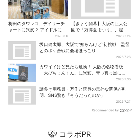
梅田のタワレコ、デイリーチ
【きょう開幕】大阪の巨大公
ャートに異変？ アイドルに混
園で「万博夏まつり」、屋台
じり“マユリカ”が1位に…お笑
グルメ＆幻想的イルミネーシ
2026.8.6
2026.7.24
いが強すぎる理由とは
ョン…計27日間開催
坂口健太郎、大阪で“知らんけど”初挑戦 監督
とのボケ合戦に会場ほっこり
2026.7.28
カワイイけど見たら危険！ 大阪の名物看板
「大ぴちょんくん」に異変、青→真っ黒に…
2026.7.30
謎多き用務員・万作と院長の意外な関係が判
明、SNS驚き「そうだったのか」
2026.7.27
Recommended by
コラボPR