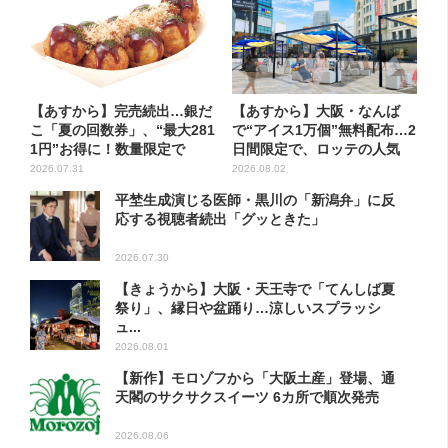
【あすから】完売続出…銀だ
【あすから】大阪・なんば
こ「夏の回数券」、“最大281
で“アイス1万個”無料配布…2
1円”お得に！数量限定で
日間限定で、ロッテの人気
商...
2026.07.31
2026.08.02
平埜生成演じる医師・黒川の「新潟弁」に反
応する視聴者続出「グッときた」
2026.07.30
【きょうから】大阪・天王寺で「てんしば夏
祭り」、縁日や盆踊り…涼しいスプラッシ
ュ...
2026.08.01
【新作】モロゾフから「大阪土産」登場、通
天閣のサクサクスイーツ 6カ所で順次発売
2026.08.06