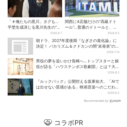
「＃俺たちの黒川」タグも…
関西に4店舗だけの“高級ドト
平埜生成演じる黒川先生の“退
ール”…普通のドトールと、何
場”にSNS悲鳴「もっと見たか
が違う？コーヒーは約2倍の
2026.8.7
2026.8.5
った」
600円
朝ドラ、2027年度後期『なぎさの進化論』に
決定！ バカリズム＆クドカンの間“未発表”の
期待作
2026.7.14
男役の夢を追いかけ長崎へ…トップスターと娘
役が語る「ハウステンボス歌劇団」とは？大
阪で初公演開催
2026.8.2
『ルックバック』公開控える坂東祐大、「AIで
は出せない質感がある」映画音楽へのこだわ
り
2026.8.3
Recommended by
コラボPR