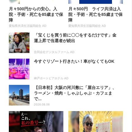
月々500円からの安心。入
月々500円 ライフ共済は入
院・手術・死亡を85歳まで保
院・手術・死亡を85歳まで保
障
障
愛知県共済生活協同組合 AD
愛知県共済生活協同組合 AD
「宝くじを買う前に〇〇をするだけです」金
運上昇で当選者が続出
合同会社デジタルファーム AD
今すぐリゾート行きたい！車がなくてもOK
神戸ポートピアホテル AD
【日本初】大阪の河川敷に「屋台エリア」、
ラーメン・焼肉・しゃぶしゃぶ・カフェま
で...
2026.08.06