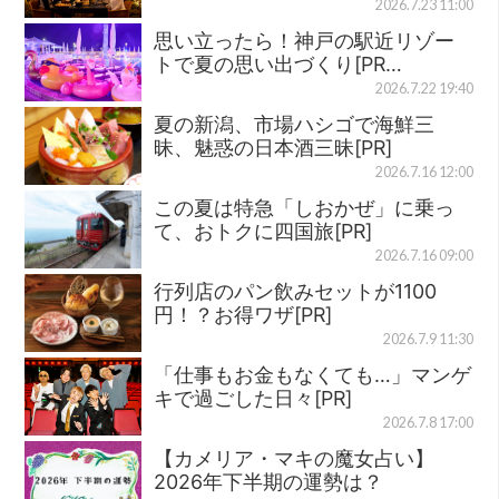
2026.7.23 11:00
思い立ったら！神戸の駅近リゾー
トで夏の思い出づくり[PR…
2026.7.22 19:40
夏の新潟、市場ハシゴで海鮮三
昧、魅惑の日本酒三昧[PR]
2026.7.16 12:00
この夏は特急「しおかぜ」に乗っ
て、おトクに四国旅[PR]
2026.7.16 09:00
行列店のパン飲みセットが1100
円！？お得ワザ[PR]
2026.7.9 11:30
「仕事もお金もなくても…」マンゲ
キで過ごした日々[PR]
2026.7.8 17:00
【カメリア・マキの魔女占い】
2026年下半期の運勢は？