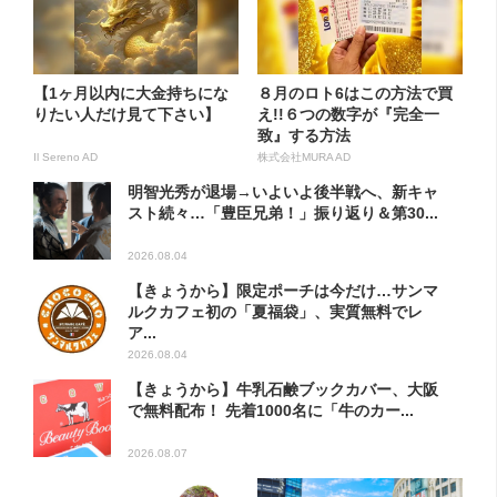
【1ヶ月以内に大金持ちにな
８月のロト6はこの方法で買
りたい人だけ見て下さい】
え!!６つの数字が『完全一
致』する方法
Il Sereno AD
株式会社MURA AD
明智光秀が退場→いよいよ後半戦へ、新キャ
スト続々…「豊臣兄弟！」振り返り＆第30...
2026.08.04
【きょうから】限定ポーチは今だけ…サンマ
ルクカフェ初の「夏福袋」、実質無料でレ
ア...
2026.08.04
【きょうから】牛乳石鹸ブックカバー、大阪
で無料配布！ 先着1000名に「牛のカー...
2026.08.07