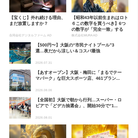
【宝くじ】外れ続ける理由、
【昭和43年以前生まれはロト
まだ放置しますか？
６この数字を買うべき】6つ
の数字が「完全一致」する
方...
合同会社デジタルファーム AD
株式会社MURA AD
【500円〜】大阪の“市民ナイトプール”3
選…夜だから涼しい＆コスパ最強
2026.07.31
【あすオープン】大阪・梅田に「まるでテー
マパーク」な巨大スポーツ店、461ブラン...
2026.08.06
【全国初】大阪で朝から行列…スーパー・ロ
ピアで「どデカ抽選会」、開始30分で“1...
2026.08.01