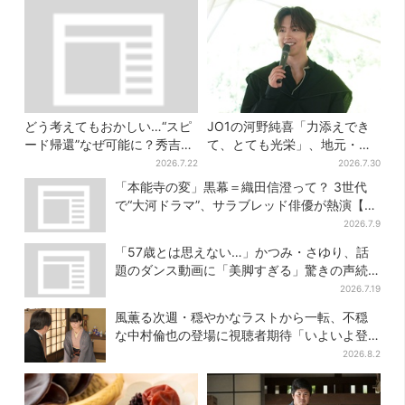
どう考えてもおかしい…“スピ
JO1の河野純喜「力添えでき
ード帰還”なぜ可能に？秀吉が
て、とても光栄」、地元・奈
噂した、3人目の謀反人【豊臣
良へ凱旋！学生時代の思い出
2026.7.22
2026.7.30
兄弟】
エピソードも
「本能寺の変」黒幕＝織田信澄って？ 3世代
で“大河ドラマ”、サラブレッド俳優が熱演【豊
臣兄弟】
2026.7.9
「57歳とは思えない…」かつみ・さゆり、話
題のダンス動画に「美脚すぎる」驚きの声続
出
2026.7.19
風薫る次週・穏やかなラストから一転、不穏
な中村倫也の登場に視聴者期待「いよいよ登
場だ」
2026.8.2