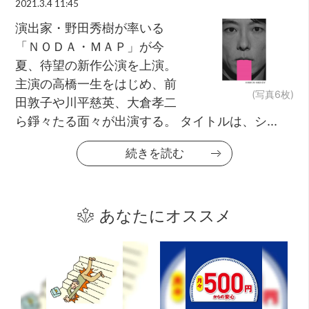
2021.3.4 11:45
演出家・野田秀樹が率いる
「ＮＯＤＡ・ＭＡＰ」が今
夏、待望の新作公演を上演。
主演の高橋一生をはじめ、前
(写真6枚)
田敦子や川平慈英、大倉孝二
ら錚々たる面々が出演する。 タイトルは、シ...
続きを読む
あなたにオススメ