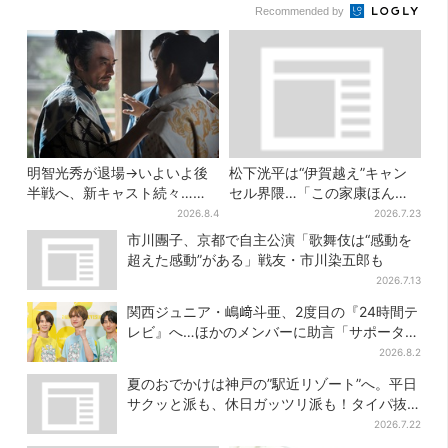
Recommended by
明智光秀が退場→いよいよ後
松下洸平は“伊賀越え”キャン
半戦へ、新キャスト続々…
セル界隈…「この家康ほんと
「豊臣兄弟！」振り返り＆第
憎たらしいな」【豊臣兄弟】
2026.8.4
2026.7.23
30回あらすじ
市川團子、京都で自主公演「歌舞伎は“感動を
超えた感動”がある」戦友・市川染五郎も
2026.7.13
関西ジュニア・嶋﨑斗亜、2度目の『24時間テ
レビ』へ…ほかのメンバーに助言「サポーター
たるもの」
2026.8.2
夏のおでかけは神戸の”駅近リゾート”へ。平日
サクッと派も、休日ガッツリ派も！タイパ抜
群、約20種の楽しみ方
2026.7.22