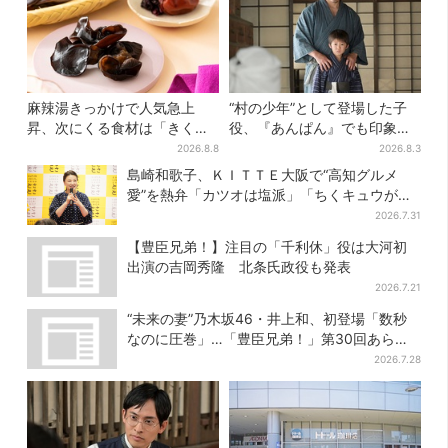
麻辣湯きっかけで人気急上
“村の少年”として登場した子
昇、次にくる食材は「きくら
役、『あんぱん』でも印象的
げ」？ お菓子もヒット、購入
だった…視聴者驚き「どうり
2026.8.8
2026.8.3
者9割超が女性
で演技上手だと」
島崎和歌子、ＫＩＴＴＥ大阪で“高知グルメ
愛”を熱弁「カツオは塩派」「ちくキュウがお
つまみ」
2026.7.31
【豊臣兄弟！】注目の「千利休」役は大河初
出演の吉岡秀隆 北条氏政役も発表
2026.7.21
“未来の妻”乃木坂46・井上和、初登場「数秒
なのに圧巻」…「豊臣兄弟！」第30回あらす
じ・清須会議
2026.7.28