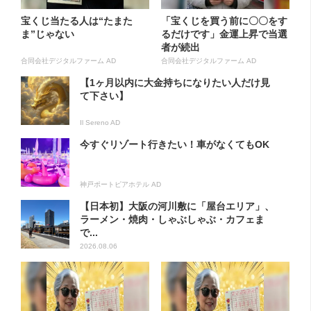
宝くじ当たる人は“たまた
「宝くじを買う前に〇〇をす
ま”じゃない
るだけです」金運上昇で当選
者が続出
合同会社デジタルファーム AD
合同会社デジタルファーム AD
【1ヶ月以内に大金持ちになりたい人だけ見
て下さい】
Il Sereno AD
今すぐリゾート行きたい！車がなくてもOK
神戸ポートピアホテル AD
【日本初】大阪の河川敷に「屋台エリア」、
ラーメン・焼肉・しゃぶしゃぶ・カフェま
で...
2026.08.06