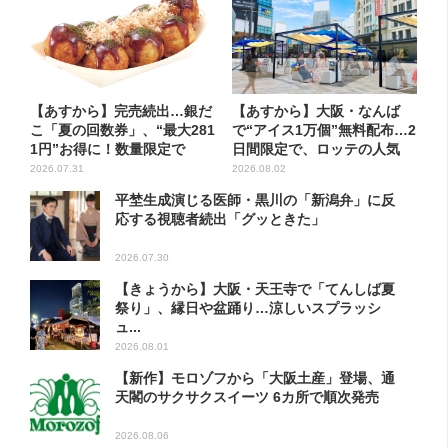
【あすから】完売続出…銀だ
【あすから】大阪・なんば
こ「夏の回数券」、“最大281
で“アイス1万個”無料配布…2
1円”お得に！数量限定で
日間限定で、ロッテの人気
商...
2026.07.31
2026.08.02
平埜生成演じる医師・黒川の「新潟弁」に反
応する視聴者続出「グッときた」
2026.07.30
【きょうから】大阪・天王寺で「てんしば夏
祭り」、縁日や盆踊り…涼しいスプラッシ
ュ...
2026.08.01
【新作】モロゾフから「大阪土産」登場、通
天閣のサクサクスイーツ 6カ所で順次発売
2026.08.06