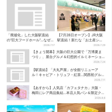
「廃墟化」した大阪駅直結
【7月28日オープン】JR大阪
の“巨大フードホール”…なぜ？
駅直結！新たな「お土産ショ
実は、梅田ランチ＆カフェの
ップ」、銘菓バラ売りで地元
2026.7.17
2026.7.29
穴場だった
民の“おやつ調達”にも
【きょう開幕】大阪の巨大公園で「万博夏ま
つり」、屋台グルメ＆幻想的イルミネーショ
ン…計27日間開催
2026.7.24
【駅直結】「大丸芦屋」が全館リニューア
ル！キャビア・トリュフ・紅茶…関西初グルメ
＆焼き菓子も
2026.7.11
【あすから】人気店「カフェタナカ」大阪・
梅田にレア商品集結…本店人気パン＆限定クッ
キー缶も！ 7日間の夏イベント
2026.8.6