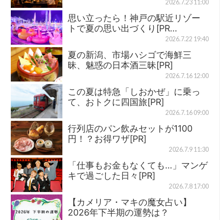
2026.7.23 11:00
思い立ったら！神戸の駅近リゾー
トで夏の思い出づくり[PR…
2026.7.22 19:40
夏の新潟、市場ハシゴで海鮮三
昧、魅惑の日本酒三昧[PR]
2026.7.16 12:00
この夏は特急「しおかぜ」に乗っ
て、おトクに四国旅[PR]
2026.7.16 09:00
行列店のパン飲みセットが1100
円！？お得ワザ[PR]
2026.7.9 11:30
「仕事もお金もなくても…」マンゲ
キで過ごした日々[PR]
2026.7.8 17:00
【カメリア・マキの魔女占い】
2026年下半期の運勢は？