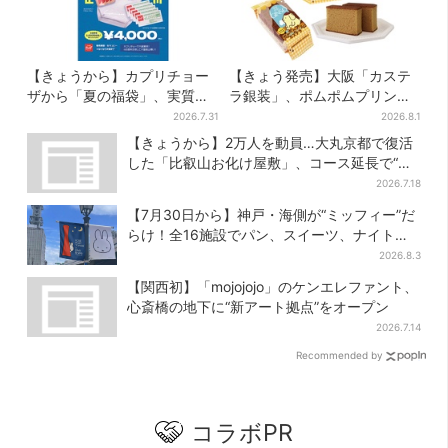
【きょうから】カプリチョー
【きょう発売】大阪「カステ
ザから「夏の福袋」、実質無
ラ銀装」、ポムポムプリンと
料…？値段以上の食事券＆限
初コラボ 紙袋まで限定デザ
2026.7.31
2026.8.1
定アイテム付き
インに
【きょうから】2万人を動員…大丸京都で復活
した「比叡山お化け屋敷」、コース延長で“怖
さ”パワーアップ
2026.7.18
【7月30日から】神戸・海側が“ミッフィー”だ
らけ！全16施設でパン、スイーツ、ナイトマ
ーケットも
2026.8.3
【関西初】「mojojojo」のケンエレファント、
心斎橋の地下に“新アート拠点”をオープン
2026.7.14
Recommended by
コラボPR