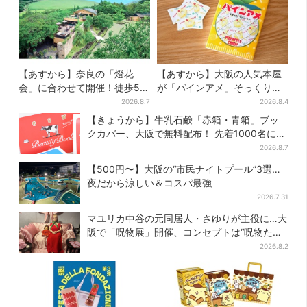
【あすから】奈良の「燈花
【あすから】大阪の人気本屋
会」に合わせて開催！徒歩5
が「パインアメ」そっくりの
分…結婚式場が“バル”に、前後
ブックカバー開発、梅田で先
2026.8.7
2026.8.4
で食事が楽しめる
行販売
【きょうから】牛乳石鹸「赤箱・青箱」ブッ
クカバー、大阪で無料配布！ 先着1000名に
「牛のカード」も
2026.8.7
【500円〜】大阪の“市民ナイトプール”3選…
夜だから涼しい＆コスパ最強
2026.7.31
マユリカ中谷の元同居人・さゆりが主役に…大
阪で「呪物展」開催、コンセプトは“呪物たち
のお茶会”
2026.8.2