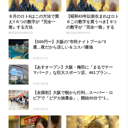
８月のロト6はこの方法で買
【昭和43年以前生まれはロト
え!!６つの数字が『完全一
６この数字を買うべき】6つ
致』する方法
の数字が「完全一致」する
方...
株式会社MURA AD
株式会社MURA AD
【500円〜】大阪の“市民ナイトプール”3
選…夜だから涼しい＆コスパ最強
2026.07.31
【あすオープン】大阪・梅田に「まるでテー
マパーク」な巨大スポーツ店、461ブラン...
2026.08.06
【全国初】大阪で朝から行列…スーパー・ロ
ピアで「どデカ抽選会」、開始30分で“1...
2026.08.01