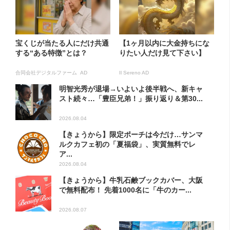
宝くじが当たる人にだけ共通
【1ヶ月以内に大金持ちにな
する“ある特徴”とは？
りたい人だけ見て下さい】
合同会社デジタルファーム AD
Il Sereno AD
明智光秀が退場→いよいよ後半戦へ、新キャ
スト続々…「豊臣兄弟！」振り返り＆第30...
2026.08.04
【きょうから】限定ポーチは今だけ…サンマ
ルクカフェ初の「夏福袋」、実質無料でレ
ア...
2026.08.04
【きょうから】牛乳石鹸ブックカバー、大阪
で無料配布！ 先着1000名に「牛のカー...
2026.08.07