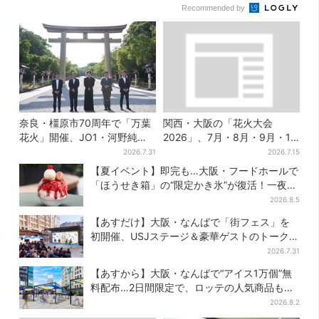
Recommended by
奈良・橿原市70周年で「万葉
関西・大阪の「花火大会
花火」開催、JO1・河野純喜
2026」、7月・8月・9月・10
がアンバサダーに…グループ
月開催まとめ
2026.7.31
2026.7.15
楽曲ともシンクロ
【夏イベント】即完も…大阪・フードホールで
「ほうせき箱」の“限定かき氷”が復活！一夜限
りの盆踊りも
2026.8.5
【あすだけ】大阪・なんばで「街フェス」を
初開催、USJステージ＆豪華ゲストのトークシ
ョーも！参加無料で
2026.7.31
【あすから】大阪・なんばで“アイス1万個”無
料配布…2日間限定で、ロッテの人気商品もら
える
2026.8.2