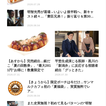
2026.07.28
明智光秀が退場→いよいよ後半戦へ、新キャ
スト続々…「豊臣兄弟！」振り返り＆第30...
2026.08.04
【あすから】完売続出…銀だ
平埜生成演じる医師・黒川の
こ「夏の回数券」、“最大281
「新潟弁」に反応する視聴者
1円”お得に！数量限定で
続出「グッときた」
2026.07.31
2026.07.30
【きょうから】限定ポーチは今だけ…サンマ
ルクカフェ初の「夏福袋」、実質無料でレ
ア...
2026.08.04
また史実無視？初めて見るパターンの“明智