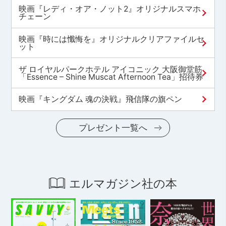
映画『レディ・オア・ノット2』オリジナルスマホ
チェーン
映画『時には懺悔を』オリジナルクリアファイルセ
ット
ザ ロイヤルパークホテル アイコニック 大阪御堂筋
「Essence – Shine Muscat Afternoon Tea」招待券
映画『キングダム 魂の決戦』飛信隊の旗ペン
プレゼント一覧へ
エルマガジン社の本