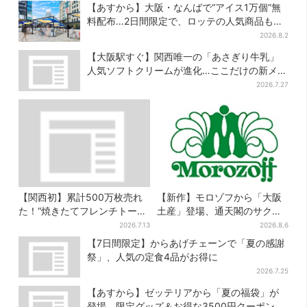
【あすから】大阪・なんばで“アイス1万個”無
料配布…2日間限定で、ロッテの人気商品もら
える
2026.8.2
【大阪駅すぐ】関西唯一の「あさぎり牛乳」
人気ソフトクリームが進化…ここだけの新メニ
ューも仲間入り
2026.7.27
【関西初】累計500万枚売れ
【新作】モロゾフから「大阪
た！“焼きたてフレンチトース
土産」登場、通天閣のサクサ
ト”が大阪で、ここ限定のチョ
クスイーツ 6カ所で順次発売
2026.7.13
2026.8.6
コメニューも
【7日間限定】からあげチェーンで「夏の感謝
祭」、人気の定食4品がお得に
2026.7.25
【あすから】ゼッテリアから「夏の福袋」が
登場、限定グッズ＆お得な3500円クーポン付