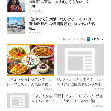
の末路”…実は、ありえなくもない！？
【豊...
2026.07.29
【あすから】大阪・なんばで“アイス1万
個”無料配布…2日間限定で、ロッテの人気
商...
2026.08.02
Recommended by
【きょうから】セブンで「カ
1リットルはデカすぎ！「ゼッ
レーフェス」、人気店監修メ
テリア」に巨大ドリンク6種が
ニューなど全15品！お得な割
登場、セット変更で350円お
2026.8.4
2026.7.11
引キャンペーンは2週間だけ
得に
【きょうから3日間】セブンイレブンで「焼き
立てパンセール」、人気シリーズがお得に…チ
ョコクッキーも対象
2026.7.18