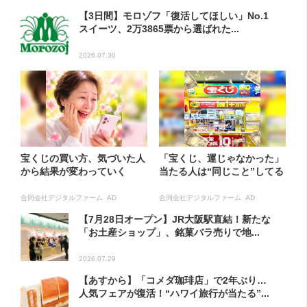
【3日間】モロゾフ「復活してほしい」No.1
スイーツ、2万3865票から選ばれた...
2026.07.30
宝くじの買い方、気づいた人
「宝くじ、運じゃなかった」
から結果が変わっていく
当たる人は“同じこと”してる
合同会社デジタルファーム AD
合同会社デジタルファーム AD
【7月28日オープン】JR大阪駅直結！新たな
「お土産ショップ」、銘菓バラ売りで地...
2026.07.29
【あすから】「コメダ珈琲店」で2年ぶり…
人気フェアが復活！“ハワイ旅行が当たる”...