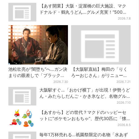
【あす開業】大阪・淀屋橋の巨大施設、マク
ドナルド・鶴丸うどん…グルメ充実！“500円
前後ランチ”も叶う
2026.7.8
池松壮亮が“闇堕ち”へ…ガン決
【大阪駅直結】梅田の「りく
まりの眼差しで「ブラック秀
ろーおじさん」がリニューア
吉がログイン」【豊臣兄弟】
ル！チーズケーキ以外も充
2026.7.30
2026.7.21
実…並ばず買える「ロッカ
大阪駅すぐ…「おかげ横丁」が出現！伊勢うど
ー」も設置
ん・みたらしだんご・かき氷など、名物グル
メが集結
2026.7.10
【あすから】どの世代？マクドのハッピーセ
ットに“ポケモンおもちゃ”、歴代30匹に「懐
かしい」と喜びの声
2026.8.5
毎年1万杯売れる…祇園祭限定の名物「水あず