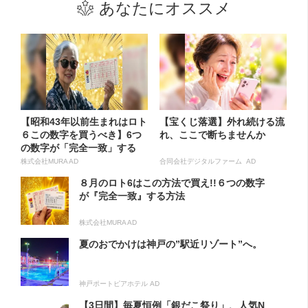
あなたにオススメ
【昭和43年以前生まれはロト
【宝くじ落選】外れ続ける流
６この数字を買うべき】6つ
れ、ここで断ちませんか
の数字が「完全一致」する
方...
株式会社MURA AD
合同会社デジタルファーム AD
８月のロト6はこの方法で買え!!６つの数字
が『完全一致』する方法
株式会社MURA AD
夏のおでかけは神戸の”駅近リゾート”へ。
神戸ポートピアホテル AD
【3日間】毎夏恒例「銀だこ祭り」、人気N