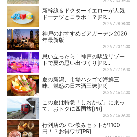
2026.7.30 09:00
新幹線＆ドクターイエローが人気
ドーナツとコラボ！？[PR…
2026.7.28 08:30
神戸のおすすめビアガーデン2026
年最新版
2026.7.23 11:00
思い立ったら！神戸の駅近リゾー
トで夏の思い出づくり[PR…
2026.7.22 19:40
夏の新潟、市場ハシゴで海鮮三
昧、魅惑の日本酒三昧[PR]
2026.7.16 12:00
この夏は特急「しおかぜ」に乗っ
て、おトクに四国旅[PR]
2026.7.16 09:00
行列店のパン飲みセットが1100
円！？お得ワザ[PR]