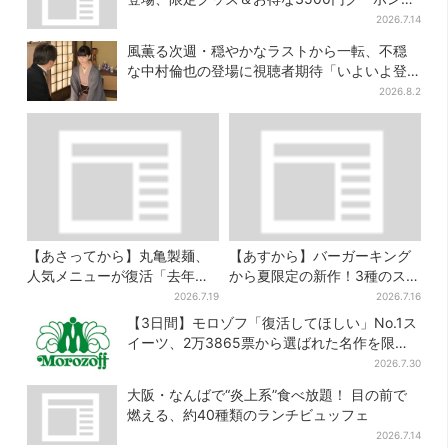
き
2026.7.14
風薫る次週・穏やかなラストから一転、不穏
な中村倫也の登場に視聴者期待「いよいよ登
場だ」
2026.8.2
【あさってから】丸亀製麺、
【あすから】バーガーキング
人気メニューが復活「去年め
から夏限定の新作！3種のステ
っちゃハマった」「待ってた
ーキワッパー「暑さ乗り切れ
2026.7.19
2026.7.16
よ！」「夏の救世主」
そう」と話題に
【3日間】モロゾフ「復活してほしい」No.1ス
イーツ、2万3865票から選ばれた名作を限定
販売
2026.7.30
大阪・なんばで“炎上系”食べ放題！ 目の前で
燃える、約40種類のランチビュッフェ
2026.7.14