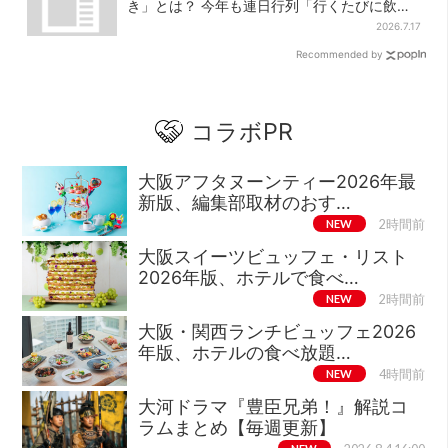
き」とは？ 今年も連日行列「行くたびに飲ん
でる」
2026.7.17
Recommended by
コラボPR
大阪アフタヌーンティー2026年最
新版、編集部取材のおす…
NEW
2時間前
大阪スイーツビュッフェ・リスト
2026年版、ホテルで食べ…
NEW
2時間前
大阪・関西ランチビュッフェ2026
年版、ホテルの食べ放題…
NEW
4時間前
大河ドラマ『豊臣兄弟！』解説コ
ラムまとめ【毎週更新】