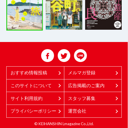
おすすめ情報投稿
メルマガ登録
このサイトについて
広告掲載のご案内
サイト利用規約
スタッフ募集
プライバシーポリシー
運営会社
© KEIHANSHIN Lmagazine Co.,Ltd.