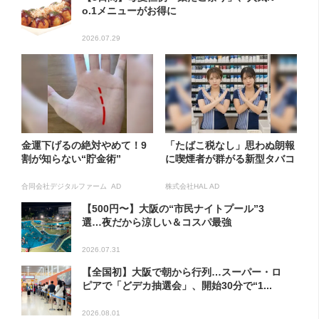
o.1メニューがお得に
2026.07.29
金運下げるの絶対やめて！9
「たばこ税なし」思わぬ朗報
割が知らない“貯金術”
に喫煙者が群がる新型タバコ
合同会社デジタルファーム AD
株式会社HAL AD
【500円〜】大阪の“市民ナイトプール”3
選…夜だから涼しい＆コスパ最強
2026.07.31
【全国初】大阪で朝から行列…スーパー・ロ
ピアで「どデカ抽選会」、開始30分で“1...
2026.08.01