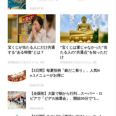
2026.07.31
宝くじが当たる人にだけ共通
“宝くじは運じゃなかった”当
する“ある特徴”とは？
たる人の“共通点”を知っただ
け
合同会社デジタルファーム AD
合同会社デジタルファーム AD
【3日間】毎夏恒例「銀だこ祭り」、人気N
o.1メニューがお得に
2026.07.29
【全国初】大阪で朝から行列…スーパー・ロ
ピアで「どデカ抽選会」、開始30分で“1...
2026.08.01