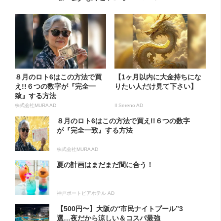
８月のロト6はこの方法で買
【1ヶ月以内に大金持ちにな
え!!６つの数字が『完全一
りたい人だけ見て下さい】
致』する方法
株式会社MURA AD
Il Sereno AD
８月のロト6はこの方法で買え!!６つの数字
が『完全一致』する方法
株式会社MURA AD
夏の計画はまだまだ間に合う！
神戸ポートピアホテル AD
【500円〜】大阪の“市民ナイトプール”3
選…夜だから涼しい＆コスパ最強