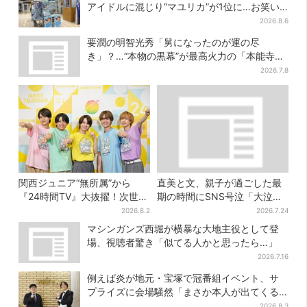
アイドルに混じり“マユリカ”が1位に…お笑い
が強すぎる理由とは
2026.8.6
要潤の明智光秀「舅になったのが運の尽
き」？…“本物の黒幕”が最高火力の「本能寺」
へ【豊臣兄弟】
2026.7.8
関西ジュニア“無所属”から
直美と文、親子が過ごした最
『24時間TV』大抜擢！次世代
期の時間にSNS号泣「大泣き
スターと期待「まさか僕
した」
2026.8.2
2026.7.24
が…」
マシンガンズ西堀が横暴な大地主役として登
場、視聴者驚き「似てる人かと思ったら…」
2026.7.16
例えば炎が地元・宝塚で冠番組イベント、サ
プライズに会場騒然「まさか本人が出てくる
とは…」
2026.8.3