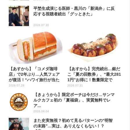
平埜生成演じる医師・黒川の「新潟弁」に反
応する視聴者続出「グッときた」
2026.07.30
【あすから】「コメダ珈琲
【あすから】完売続出…銀だ
店」で2年ぶり…人気フェア
こ「夏の回数券」、“最大281
が復活！“ハワイ旅行が当た
1円”お得に！数量限定で
る”...
2026.07.28
2026.07.31
【きょうから】限定ポーチは今だけ…サンマ
ルクカフェ初の「夏福袋」、実質無料でレ
ア...
2026.08.04
また史実無視？初めて見るパターンの“明智
の末路”…実は、ありえなくもない！？