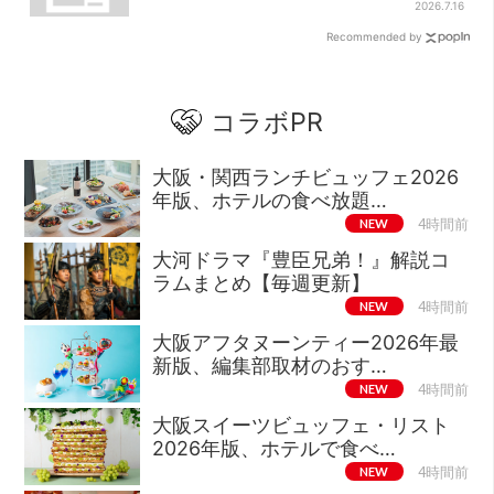
し天満橋、京橋へ
2026.7.16
Recommended by
コラボPR
大阪・関西ランチビュッフェ2026
年版、ホテルの食べ放題…
NEW
4時間前
大河ドラマ『豊臣兄弟！』解説コ
ラムまとめ【毎週更新】
NEW
4時間前
大阪アフタヌーンティー2026年最
新版、編集部取材のおす…
NEW
4時間前
大阪スイーツビュッフェ・リスト
2026年版、ホテルで食べ…
NEW
4時間前