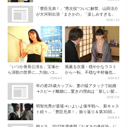
「豊臣兄弟！」“秀次役”ついに解禁、山田涼介
が大河初出演「まさかの」「楽しみすぎる」
2026.7.20
「いつか座長公演を」宝塚か
風薫る次週・穏やかなラスト
ら演歌の世界に…力強いコブ
から一転、不穏な中村倫也の
シで聴かせる有沙瞳の目指す
登場に視聴者期待「いよいよ
2026.8.5
2026.8.2
道とは
登場だ」
年の差25歳カップル、妻の猛アタックで結婚
→スピード離婚に…驚きの理由は「新しい髪
型」
2026.7.10
明智光秀が退場→いよいよ後半戦へ、新キャス
ト続々…「豊臣兄弟！」振り返り＆第30回あ
らすじ
2026.8.4
朝ドラ、2027年度後期『なぎさの進化論』に