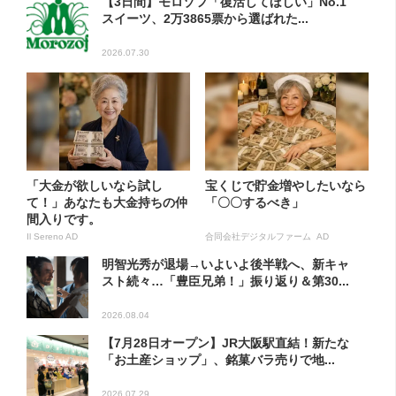
【3日間】モロゾフ「復活してほしい」No.1
スイーツ、2万3865票から選ばれた...
2026.07.30
「大金が欲しいなら試し
宝くじで貯金増やしたいなら
て！」あなたも大金持ちの仲
「〇〇するべき」
間入りです。
Il Sereno AD
合同会社デジタルファーム AD
明智光秀が退場→いよいよ後半戦へ、新キャ
スト続々…「豊臣兄弟！」振り返り＆第30...
2026.08.04
【7月28日オープン】JR大阪駅直結！新たな
「お土産ショップ」、銘菓バラ売りで地...
2026.07.29