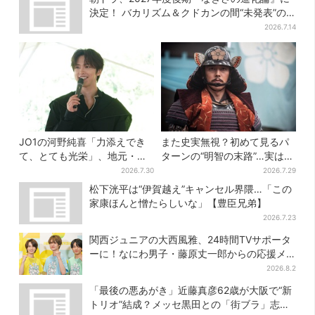
決定！ バカリズム＆クドカンの間“未発表”の
期待作
2026.7.14
JO1の河野純喜「力添えでき
また史実無視？初めて見るパ
て、とても光栄」、地元・奈
ターンの“明智の末路”…実は、
良へ凱旋！学生時代の思い出
ありえなくもない！？【豊臣
2026.7.30
2026.7.29
エピソードも
兄弟】
松下洸平は“伊賀越え”キャンセル界隈…「この
家康ほんと憎たらしいな」【豊臣兄弟】
2026.7.23
関西ジュニアの大西風雅、24時間TVサポータ
ーに！なにわ男子・藤原丈一郎からの応援メ
ッセージを告白
2026.8.2
「最後の悪あがき」近藤真彦62歳が大阪で“新
トリオ”結成？メッセ黒田との「街ブラ」志願