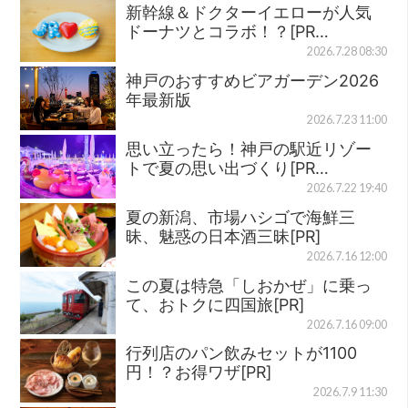
新幹線＆ドクターイエローが人気
ドーナツとコラボ！？[PR…
2026.7.28 08:30
神戸のおすすめビアガーデン2026
年最新版
2026.7.23 11:00
思い立ったら！神戸の駅近リゾー
トで夏の思い出づくり[PR…
2026.7.22 19:40
夏の新潟、市場ハシゴで海鮮三
昧、魅惑の日本酒三昧[PR]
2026.7.16 12:00
この夏は特急「しおかぜ」に乗っ
て、おトクに四国旅[PR]
2026.7.16 09:00
行列店のパン飲みセットが1100
円！？お得ワザ[PR]
2026.7.9 11:30