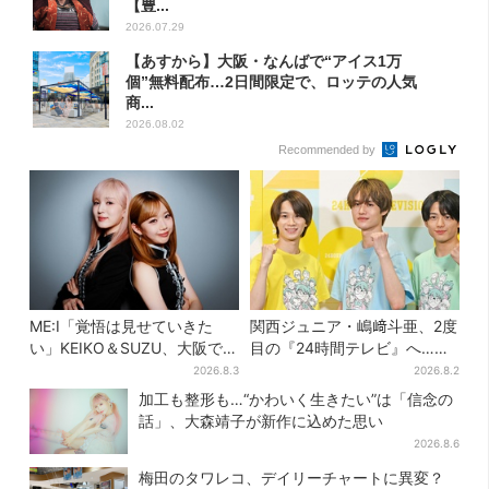
【豊...
2026.07.29
【あすから】大阪・なんばで“アイス1万
個”無料配布…2日間限定で、ロッテの人気
商...
2026.08.02
Recommended by
ME:I「覚悟は見せていきた
関西ジュニア・嶋﨑斗亜、2度
い」KEIKO＆SUZU、大阪で語
目の『24時間テレビ』へ…ほ
る…“日プ女子”からの3年間
かのメンバーに助言「サポー
2026.8.3
2026.8.2
と、7人で目指す夢
ターたるもの」
加工も整形も…“かわいく生きたい”は「信念の
話」、大森靖子が新作に込めた思い
2026.8.6
梅田のタワレコ、デイリーチャートに異変？