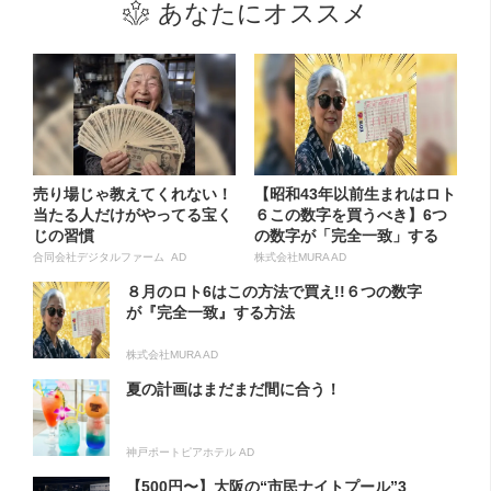
あなたにオススメ
売り場じゃ教えてくれない！
【昭和43年以前生まれはロト
当たる人だけがやってる宝く
６この数字を買うべき】6つ
じの習慣
の数字が「完全一致」する
方...
合同会社デジタルファーム AD
株式会社MURA AD
８月のロト6はこの方法で買え!!６つの数字
が『完全一致』する方法
株式会社MURA AD
夏の計画はまだまだ間に合う！
神戸ポートピアホテル AD
【500円〜】大阪の“市民ナイトプール”3