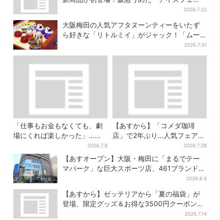
ス」で6日間だけ
2026.7.22
大阪梅田の人気アフタヌーンティーをいたず
ら好きな「リトルミイ」がジャック！「ムー
ミン」たちとバカンスへ
2026.7.31
「仕事もお金もなくても、劇
【あすから】「コメダ珈琲
場にくれば楽しかった」…大
店」で2年ぶり…人気フェアが
阪“マンゲキ卒業”芸人が語
復活！“ハワイ旅行が当た
2026.7.8
2026.7.28
る、漫才を磨き続けた日々
る”キャンペーンも
【あすオープン】大阪・梅田に「まるでテー
マパーク」な巨大スポーツ店、461ブランド集
結！ 6フロアをまとめて紹介
2026.8.6
【あすから】ゼッテリアから「夏の福袋」が
登場、限定グッズ＆お得な3500円クーポン付
き
2026.7.14