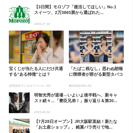
【3日間】モロゾフ「復活してほしい」No.1
スイーツ、2万3865票から選ばれた...
2026.07.30
宝くじが当たる人にだけ共通
「たばこ税なし」思わぬ朗報
する“ある特徴”とは？
に喫煙者が群がる新型タバコ
合同会社デジタルファーム AD
株式会社HAL AD
明智光秀が退場→いよいよ後半戦へ、新キャ
スト続々…「豊臣兄弟！」振り返り＆第30...
2026.08.04
【7月28日オープン】JR大阪駅直結！新たな
「お土産ショップ」、銘菓バラ売りで地...