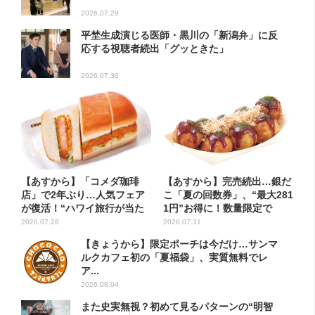
2026.07.29
平埜生成演じる医師・黒川の「新潟弁」に反
応する視聴者続出「グッときた」
2026.07.30
【あすから】「コメダ珈琲
【あすから】完売続出…銀だ
店」で2年ぶり…人気フェア
こ「夏の回数券」、“最大281
が復活！“ハワイ旅行が当た
1円”お得に！数量限定で
る”...
2026.07.28
2026.07.31
【きょうから】限定ポーチは今だけ…サンマ
ルクカフェ初の「夏福袋」、実質無料でレ
ア...
2026.08.04
また史実無視？初めて見るパターンの“明智