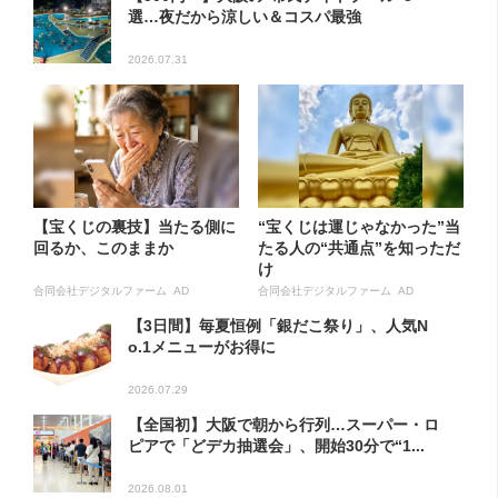
選…夜だから涼しい＆コスパ最強
2026.07.31
【宝くじの裏技】当たる側に
“宝くじは運じゃなかった”当
回るか、このままか
たる人の“共通点”を知っただ
け
合同会社デジタルファーム AD
合同会社デジタルファーム AD
【3日間】毎夏恒例「銀だこ祭り」、人気N
o.1メニューがお得に
2026.07.29
【全国初】大阪で朝から行列…スーパー・ロ
ピアで「どデカ抽選会」、開始30分で“1...
2026.08.01