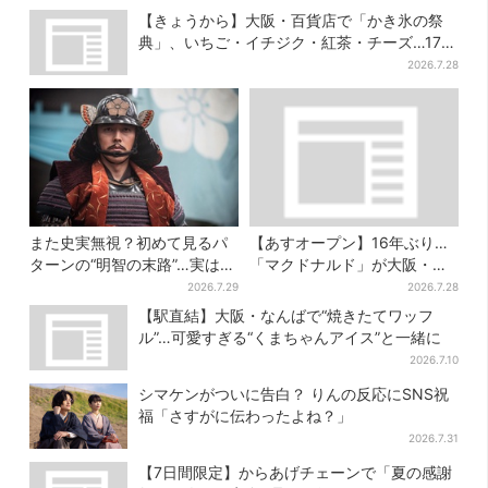
【きょうから】大阪・百貨店で「かき氷の祭
典」、いちご・イチジク・紅茶・チーズ…17店
舗のメニュー集結
2026.7.28
また史実無視？初めて見るパ
【あすオープン】16年ぶり…
ターンの“明智の末路”…実は、
「マクドナルド」が大阪・本
ありえなくもない！？【豊臣
町に帰ってくる！駅から徒歩1
2026.7.29
2026.7.28
兄弟】
分＆23時まで
【駅直結】大阪・なんばで“焼きたてワッフ
ル”…可愛すぎる“くまちゃんアイス”と一緒に
2026.7.10
シマケンがついに告白？ りんの反応にSNS祝
福「さすがに伝わったよね？」
2026.7.31
【7日間限定】からあげチェーンで「夏の感謝