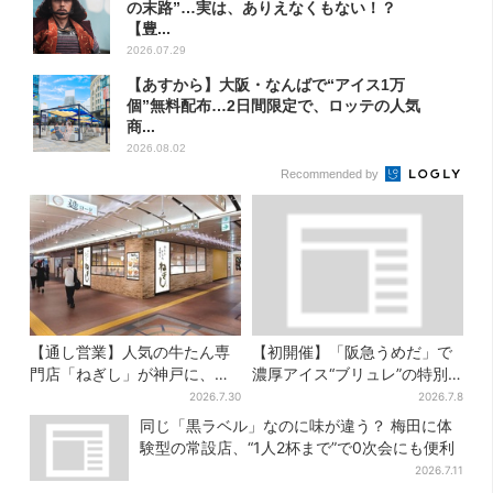
の末路”…実は、ありえなくもない！？
【豊...
2026.07.29
【あすから】大阪・なんばで“アイス1万
個”無料配布…2日間限定で、ロッテの人気
商...
2026.08.02
Recommended by
【通し営業】人気の牛たん専
【初開催】「阪急うめだ」で
門店「ねぎし」が神戸に、
濃厚アイス“ブリュレ”の特別
「想像しただけでお腹空
版、ここだけのメニューは各
2026.7.30
2026.7.8
く…」SNSで喜びの声
日50個まで
同じ「黒ラベル」なのに味が違う？ 梅田に体
験型の常設店、“1人2杯まで”で0次会にも便利
2026.7.11