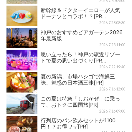
2026.7.30 09:00
新幹線＆ドクターイエローが人気
ドーナツとコラボ！？[PR…
2026.7.28 08:30
神戸のおすすめビアガーデン2026
年最新版
2026.7.23 11:00
思い立ったら！神戸の駅近リゾー
トで夏の思い出づくり[PR…
2026.7.22 19:40
夏の新潟、市場ハシゴで海鮮三
昧、魅惑の日本酒三昧[PR]
2026.7.16 12:00
この夏は特急「しおかぜ」に乗っ
て、おトクに四国旅[PR]
2026.7.16 09:00
行列店のパン飲みセットが1100
円！？お得ワザ[PR]