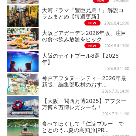
NEW
19時間前
大河ドラマ『豊臣兄弟！』解説コ
ラムまとめ【毎週更新】
NEW
2026.8.4 16:00
大阪ビアガーデン2026年版、注目
の食べ飲み放題をピック…
NEW
2026.8.4 13:00
大阪のナイトプール8選【2026
年】
2026.8.3 11:00
神戸アフタヌーンティー2026年最
新版、編集部取材のおす…
2026.7.31 14:00
【大阪・関西万博2025】アフター
万博＆万博レガシーも！…
2026.7.31 11:00
食べてほぐして「仁淀ブルー」で
ととのう…夏の高知旅[PR…