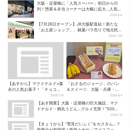
大阪・淀屋橋に「人気スーパー」初日から行
列！惣菜＆弁当コーナーは大幅に拡大…人気商
品は？
2026.8.6
【7月28日オープン】JR大阪駅直結！新たな
「お土産ショップ」、銘菓バラ売りで地元民
の“おやつ調達”にも
2026.7.29
【あすから】マクドナルド×森
「おさるのジョージ」のパン
永の人気お菓子！「チョコボ
＆スイーツ、大阪・兵庫・京
ール」「ミルクキャラメル」
都限定で【きょうから】発売
2026.7.14
2026.8.4
があのスイーツに変身…6年ぶ
スタート
【あす開業】大阪・淀屋橋の巨大施設、マク
り復活シェイクも
ドナルド・鶴丸うどん…グルメ充実！“500円
前後ランチ”も叶う
2026.7.8
【きょうから】“雪見だいふく”をカスタム…？
新商品が初登場！阪急うめだ「アイスフェ