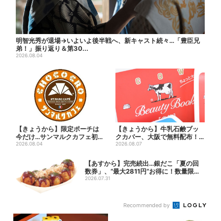
明智光秀が退場→いよいよ後半戦へ、新キャスト続々…「豊臣兄
弟！」振り返り＆第30...
2026.08.04
【きょうから】限定ポーチは
【きょうから】牛乳石鹸ブッ
今だけ…サンマルクカフェ初の
クカバー、大阪で無料配布！
「夏福袋」、実質無料でレア...
2026.08.04
先着1000名に「牛のカー...
2026.08.07
【あすから】完売続出…銀だこ「夏の回
数券」、“最大2811円”お得に！数量限定
で
2026.07.31
Recommended by