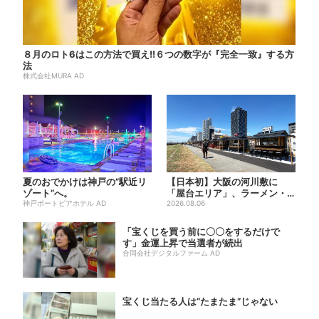
８月のロト6はこの方法で買え!!６つの数字が『完全一致』する方
法
株式会社MURA AD
夏のおでかけは神戸の”駅近リ
【日本初】大阪の河川敷に
ゾート”へ。
「屋台エリア」、ラーメン・
神戸ポートピアホテル AD
焼肉・しゃぶしゃぶ・カフェ
2026.08.06
まで...
「宝くじを買う前に〇〇をするだけで
す」金運上昇で当選者が続出
合同会社デジタルファーム AD
宝くじ当たる人は“たまたま”じゃない