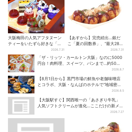
大阪梅田の人気アフタヌーン
【あすから】完売続出…銀だ
ティーをいたずら好きな「リ
こ「夏の回数券」、“最大2811
トルミイ」がジャック！「ム
円”お得に！数量限定で
2026.7.31
2026.7.31
ーミン」たちとバカンスへ
「ザ・リッツ・カールトン大阪」なのに5000
円台！肉料理、スイーツ、パンまで…約50種
類が食べ放題
2026.8.7
【8月1日から】黒門市場の鮮魚や老舗味噌店
とコラボ、大阪・なんばのホテルで“地域密
着”の限定バーガー
2026.8.5
【大阪駅すぐ】関西唯一の「あさぎり牛乳」
人気ソフトクリームが進化…ここだけの新メニ
ューも仲間入り
2026.7.27