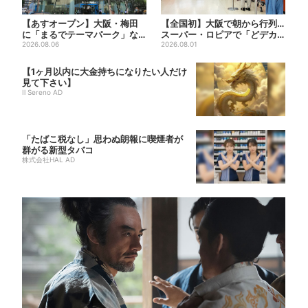
【あすオープン】大阪・梅田
【全国初】大阪で朝から行列…
に「まるでテーマパーク」な
スーパー・ロピアで「どデカ
巨大スポーツ店、461ブラン...
2026.08.06
抽選会」、開始30分で“1...
2026.08.01
【1ヶ月以内に大金持ちになりたい人だけ
見て下さい】
Il Sereno AD
「たばこ税なし」思わぬ朗報に喫煙者が
群がる新型タバコ
株式会社HAL AD