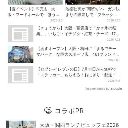
【夏イベント】即完も…大
池松壮亮が“闇堕ち”へ…ガン決
阪・フードホールで「ほうせ
まりの眼差しで「ブラック秀
き箱」の“限定かき氷”が復
吉がログイン」【豊臣兄弟】
2026.8.5
2026.7.30
活！一夜限りの盆踊りも
【きょうから】大阪・百貨店で「かき氷の祭
典」、いちご・イチジク・紅茶・チーズ…17店
舗のメニュー集結
2026.7.28
【あすオープン】大阪・梅田に「まるでテー
マパーク」な巨大スポーツ店、461ブランド集
結！ 6フロアをまとめて紹介
2026.8.6
【セブン‐イレブンの日】7月11日から無料で
「ステッカー」もらえる！おにぎり・配送ト
ラックなど全4種…店頭で先着100枚
2026.7.11
Recommended by
コラボPR
大阪・関西ランチビュッフェ2026