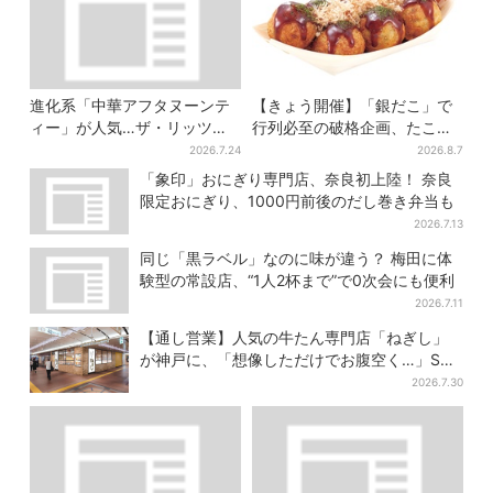
進化系「中華アフタヌーンテ
【きょう開催】「銀だこ」で
ィー」が人気…ザ・リッツ・
行列必至の破格企画、たこ焼
カールトン大阪でも、8月末ま
き1舟が88円に「今年こそ…」
2026.7.24
2026.8.7
で開催
「象印」おにぎり専門店、奈良初上陸！ 奈良
限定おにぎり、1000円前後のだし巻き弁当も
2026.7.13
同じ「黒ラベル」なのに味が違う？ 梅田に体
験型の常設店、“1人2杯まで”で0次会にも便利
2026.7.11
【通し営業】人気の牛たん専門店「ねぎし」
が神戸に、「想像しただけでお腹空く…」SNS
で喜びの声
2026.7.30