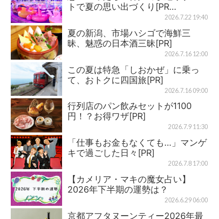
トで夏の思い出づくり[PR…
2026.7.22 19:40
夏の新潟、市場ハシゴで海鮮三
昧、魅惑の日本酒三昧[PR]
2026.7.16 12:00
この夏は特急「しおかぜ」に乗っ
て、おトクに四国旅[PR]
2026.7.16 09:00
行列店のパン飲みセットが1100
円！？お得ワザ[PR]
2026.7.9 11:30
「仕事もお金もなくても…」マンゲ
キで過ごした日々[PR]
2026.7.8 17:00
【カメリア・マキの魔女占い】
2026年下半期の運勢は？
2026.6.29 06:00
京都アフタヌーンティー2026年最