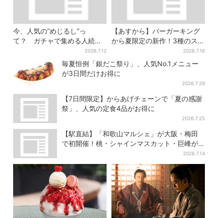
今、人気の“めじるし”っ
【あすから】バーガーキング
て？ ガチャで集める人続
から夏限定の新作！3種のステ
出…収集家とメーカーに聞い
ーキワッパー「暑さ乗り切れ
2026.7.12
2026.7.16
たヒットの背景
そう」と話題に
毎夏恒例「銀だこ祭り」、人気No.1メニュー
が3日間だけお得に
2026.7.29
【7日間限定】からあげチェーンで「夏の感謝
祭」、人気の定食4品がお得に
2026.7.25
【駅直結】「和歌山マルシェ」が大阪・梅田
で初開催！桃・シャインマスカット・巨峰が
ずらり
2026.7.14