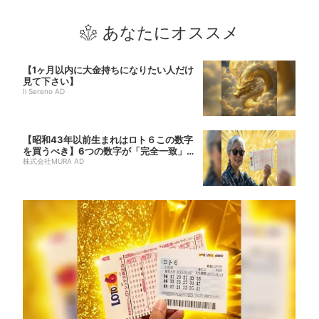
あなたにオススメ
【1ヶ月以内に大金持ちになりたい人だけ
見て下さい】
Il Sereno AD
【昭和43年以前生まれはロト６この数字
を買うべき】6つの数字が「完全一致」す
る方...
株式会社MURA AD