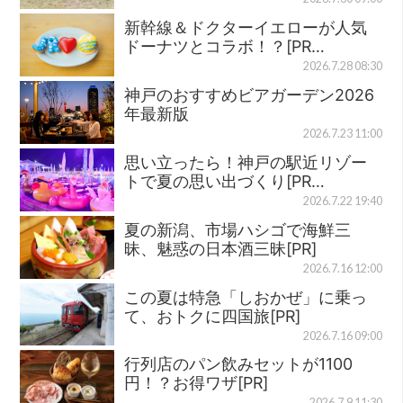
新幹線＆ドクターイエローが人気
ドーナツとコラボ！？[PR…
2026.7.28 08:30
神戸のおすすめビアガーデン2026
年最新版
2026.7.23 11:00
思い立ったら！神戸の駅近リゾー
トで夏の思い出づくり[PR…
2026.7.22 19:40
夏の新潟、市場ハシゴで海鮮三
昧、魅惑の日本酒三昧[PR]
2026.7.16 12:00
この夏は特急「しおかぜ」に乗っ
て、おトクに四国旅[PR]
2026.7.16 09:00
行列店のパン飲みセットが1100
円！？お得ワザ[PR]
2026.7.9 11:30