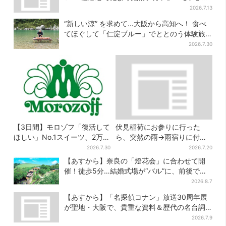
くはない」
2026.7.13
“新しい涼” を求めて…大阪から高知へ！ 食べ
てほぐして「仁淀ブルー」でととのう体験旅
【2026夏最新版】
2026.7.30
【3日間】モロゾフ「復活して
伏見稲荷にお参りに行った
ほしい」No.1スイーツ、2万
ら、突然の雨→雨宿りに付き
3865票から選ばれた名作を限
合ってくれた猫 実は参拝客
2026.7.30
2026.7.20
定販売
に可愛がられている地域猫、
【あすから】奈良の「燈花会」に合わせて開
目撃者が続々
催！徒歩5分…結婚式場が“バル”に、前後で食
事が楽しめる
2026.8.7
【あすから】「名探偵コナン」放送30周年展
が聖地・大阪で、貴重な資料＆歴代の名台詞
シーンも
2026.7.9