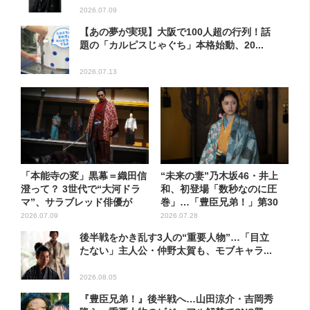
2026.07.09
【あの夢が実現】大阪で100人超の行列！話
題の「カルピスじゃぐち」本格始動、20...
2026.07.13
「本能寺の変」黒幕＝織田信
“未来の妻”乃木坂46・井上
澄って？ 3世代で“大河ドラ
和、初登場「数秒なのに圧
マ”、サラブレッド俳優が
巻」…「豊臣兄弟！」第30
熱...
回...
2026.07.09
2026.07.28
後半戦をかき乱す3人の“重要人物”…「目立
たない」主人公・仲野太賀も、モブキャラ...
2026.08.05
『豊臣兄弟！』後半戦へ…山田涼介・吉岡秀