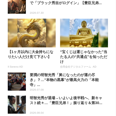
で「ブラック秀吉がログイン」【豊臣兄弟...
2026.07.30
【1ヶ月以内に大金持ちにな
“宝くじは運じゃなかった”当
りたい人だけ見て下さい】
たる人の“共通点”を知っただ
け
Il Sereno AD
合同会社デジタルファーム AD
要潤の明智光秀「舅になったのが運の尽
き」？…“本物の黒幕”が最高火力の「本能
寺」...
2026.07.08
明智光秀が退場→いよいよ後半戦へ、新キャ
スト続々…「豊臣兄弟！」振り返り＆第30...
2026.08.04