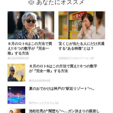
あなたにオススメ
８月のロト6はこの方法で買
宝くじが当たる人にだけ共通
え!!６つの数字が『完全一
する“ある特徴”とは？
致』する方法
株式会社MURA AD
合同会社デジタルファーム AD
８月のロト6はこの方法で買え!!６つの数字
が『完全一致』する方法
株式会社MURA AD
夏のおでかけは神戸の”駅近リゾート”へ。
神戸ポートピアホテル AD
池松壮亮が“闇堕ち”へ…ガン決まりの眼差し