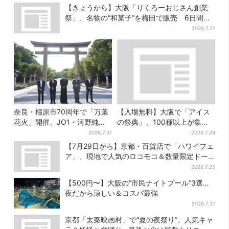
【きょうから】大阪「りくろーおじさん創業
祭」、名物の“和菓子”を梅田で販売 6日間限
定でお得に
2026.7.21
奈良・橿原市70周年で「万葉
【入場無料】大阪で「アイス
花火」開催、JO1・河野純喜
の祭典」、100種以上が集
がアンバサダーに…グループ
結！グッズ＆タダ券が当たる
2026.7.31
2026.7.28
楽曲ともシンクロ
巨大ガチャも
【7月29日から】京都・百貨店で「ハワイフェ
ア」、現地で人気のロコモコ＆数量限定ドー
ナツがずらり
2026.7.25
【500円〜】大阪の“市民ナイトプール”3選…
夜だから涼しい＆コスパ最強
2026.7.31
京都「太秦映画村」で“夏の夜祭り”、人気キャ