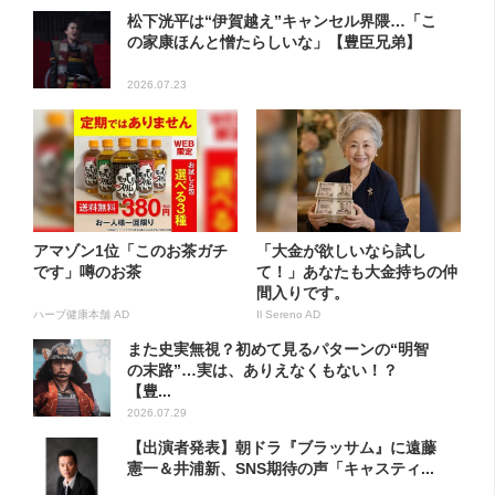
松下洸平は“伊賀越え”キャンセル界隈…「こ
の家康ほんと憎たらしいな」【豊臣兄弟】
2026.07.23
アマゾン1位「このお茶ガチ
「大金が欲しいなら試し
です」噂のお茶
て！」あなたも大金持ちの仲
間入りです。
ハーブ健康本舗 AD
Il Sereno AD
また史実無視？初めて見るパターンの“明智
の末路”…実は、ありえなくもない！？
【豊...
2026.07.29
【出演者発表】朝ドラ『ブラッサム』に遠藤
憲一＆井浦新、SNS期待の声「キャスティ...