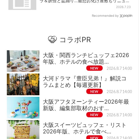
ラ＆妖怪と盆踊り…最恐お化け屋敷もリニュー
アル
2026.7.23
Recommended by
コラボPR
大阪・関西ランチビュッフェ2026
年版、ホテルの食べ放題…
NEW
2026.8.7 14:00
大河ドラマ『豊臣兄弟！』解説コ
ラムまとめ【毎週更新】
NEW
2026.8.7 14:00
大阪アフタヌーンティー2026年最
新版、編集部取材のおす…
NEW
2026.8.7 14:00
大阪スイーツビュッフェ・リスト
2026年版、ホテルで食べ…
NEW
2026.8.7 14:00