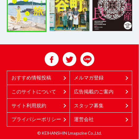
おすすめ情報投稿
メルマガ登録
このサイトについて
広告掲載のご案内
サイト利用規約
スタッフ募集
プライバシーポリシー
運営会社
© KEIHANSHIN Lmagazine Co.,Ltd.