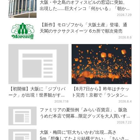
大阪・中之島のオフィスビルの窓辺に突如、
出現した……巨大インコ「何かいる」「朝から
ビビった」、その正体とは？
2026.7.29
【新作】モロゾフから「大阪土産」登場、通
天閣のサクサクスイーツ 6カ所で順次発売
2026.8.6
【初開催】大阪に「ジブリパ
【8月7日から】昨年はチケッ
ーク」が出現！世界観がすご
ト完売！京都で「ランタンフ
い…細かな仕掛け＆巨大フォ
ェス」、最大3500の光が夜空
2026.7.18
2026.8.4
トスポットに注目
に…会場には縁日も
ファミリアの夏恒例「みらい百貨店」、阪急
うめだ本店で開幕…限定グッズを大人買いする
人続出
2026.7.22
大阪・梅田に“巨大ちいかわ”出現…高さ
5m「想像してたより結構デカい」「ちいさ…