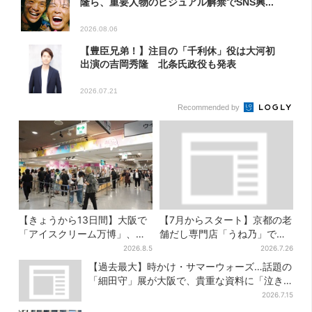
隆ら、重要人物のビジュアル解禁でSNS興...
2026.08.06
【豊臣兄弟！】注目の「千利休」役は大河初
出演の吉岡秀隆 北条氏政役も発表
2026.07.21
Recommended by
【きょうから13日間】大阪で
【7月からスタート】京都の老
「アイスクリーム万博」、全
舗だし専門店「うね乃」で、
国34ブランド・100種超…初
削りたて「かつお節」のモー
2026.8.5
2026.7.26
登場の「チョコソフト」に行
ニング登場
【過去最大】時かけ・サマーウォーズ…話題の
列
「細田守」展が大阪で、貴重な資料に「泣き
そうになった」
2026.7.15