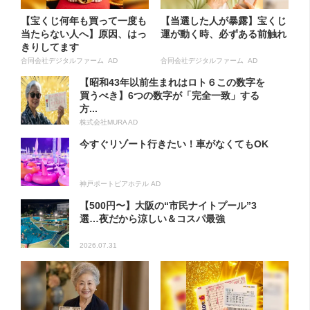
【宝くじ何年も買って一度も
【当選した人が暴露】宝くじ
当たらない人へ】原因、はっ
運が動く時、必ずある前触れ
きりしてます
合同会社デジタルファーム AD
合同会社デジタルファーム AD
【昭和43年以前生まれはロト６この数字を
買うべき】6つの数字が「完全一致」する
方...
株式会社MURA AD
今すぐリゾート行きたい！車がなくてもOK
神戸ポートピアホテル AD
【500円〜】大阪の“市民ナイトプール”3
選…夜だから涼しい＆コスパ最強
2026.07.31