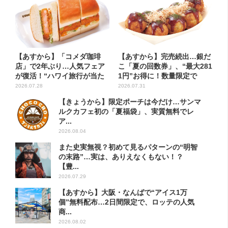
【あすから】「コメダ珈琲
【あすから】完売続出…銀だ
店」で2年ぶり…人気フェア
こ「夏の回数券」、“最大281
が復活！“ハワイ旅行が当た
1円”お得に！数量限定で
る”...
2026.07.28
2026.07.31
【きょうから】限定ポーチは今だけ…サンマ
ルクカフェ初の「夏福袋」、実質無料でレ
ア...
2026.08.04
また史実無視？初めて見るパターンの“明智
の末路”…実は、ありえなくもない！？
【豊...
2026.07.29
【あすから】大阪・なんばで“アイス1万
個”無料配布…2日間限定で、ロッテの人気
商...
2026.08.02