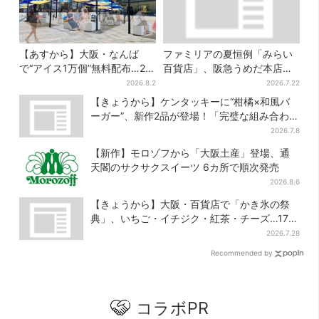
【あすから】大阪・なんば
ファミリアの夏恒例「みらい
で“アイス1万個”無料配布…2日
百貨店」、阪急うめだ本店で
間限定で、ロッテの人気商品
開幕…限定グッズを大人買い
2026.8.2
2026.7.22
もらえる
する人続出
【きょうから】ケンタッキーに“柑橘×和風バ
ーガー”、新作2品が登場！「完璧な組み合わ
せ」と喜びの声
2026.7.8
【新作】モロゾフから「大阪土産」登場、通
天閣のサクサクスイーツ 6カ所で順次発売
2026.8.6
【きょうから】大阪・百貨店で「かき氷の祭
典」、いちご・イチジク・紅茶・チーズ…17店
舗のメニュー集結
2026.7.28
Recommended by
コラボPR