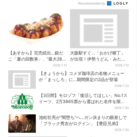
Recommended by
【あすから】完売続出…銀だ
大阪駅すぐ…「おかげ横丁」
こ「夏の回数券」、“最大2811
が出現！伊勢うどん・みたら
円”お得に！数量限定で
しだんご・かき氷など、名物
2026.7.31
2026.7.10
グルメが集結
【きょうから】コメダ珈琲店の名物メニュー
が「まっしろ」に…期間限定の2品が登場
2026.7.23
【3日間】モロゾフ「復活してほしい」No.1ス
イーツ、2万3865票から選ばれた名作を限定
販売
2026.7.30
池松壮亮が“闇堕ち”へ…ガン決まりの眼差しで
「ブラック秀吉がログイン」【豊臣兄弟】
2026.7.30