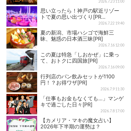
2026.7.23 11:00
思い立ったら！神戸の駅近リゾー
トで夏の思い出づくり[PR…
2026.7.22 19:40
夏の新潟、市場ハシゴで海鮮三
昧、魅惑の日本酒三昧[PR]
2026.7.16 12:00
この夏は特急「しおかぜ」に乗っ
て、おトクに四国旅[PR]
2026.7.16 09:00
行列店のパン飲みセットが1100
円！？お得ワザ[PR]
2026.7.9 11:30
「仕事もお金もなくても…」マンゲ
キで過ごした日々[PR]
2026.7.8 17:00
【カメリア・マキの魔女占い】
2026年下半期の運勢は？