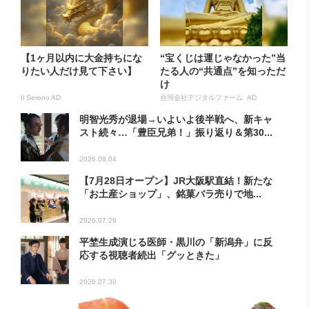
【1ヶ月以内に大金持ちにな
“宝くじは運じゃなかった”当
りたい人だけ見て下さい】
たる人の“共通点”を知っただ
け
Il Sereno AD
合同会社デジタルファーム AD
明智光秀が退場→いよいよ後半戦へ、新キャ
スト続々…「豊臣兄弟！」振り返り＆第30...
2026.08.04
【7月28日オープン】JR大阪駅直結！新たな
「お土産ショップ」、銘菓バラ売りで地...
2026.07.29
平埜生成演じる医師・黒川の「新潟弁」に反
応する視聴者続出「グッときた」
2026.07.30