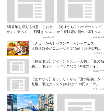
55周年を迎える特急「しおか
【あすから】バーガーキング
ぜ」に乗って……割引きっぷ
から夏限定の新作！3種のステ
で、松山・道後温泉と南予を
ーキワッパー「暑さ乗り切れ
2026.7.16
2026.7.16
満喫【大阪から愛媛へおトク
そう」と話題に
【きょうから】セブンで「カレーフェス」、
旅】
人気店監修メニューなど全15品！お得な割引
キャンペーンは2週間だけ
2026.8.4
【数量限定】ディーン＆デルーカ初…「夏の福
袋」、限定トートバッグなど！8種のアイテム
が勢ぞろい
2026.7.26
【あすから】ゼッテリアから「夏の福袋」が
登場、限定グッズ＆お得な3500円クーポン付
き
2026.7.14