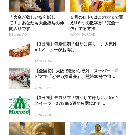
「大金が欲しいなら試し
８月のロト6はこの方法で買
て！」あなたも大金持ちの仲
え!!６つの数字が『完全一
間入りです。
致』する方法
Il Sereno AD
株式会社MURA AD
【3日間】毎夏恒例「銀だこ祭り」、人気N
o.1メニューがお得に
2026.07.29
【全国初】大阪で朝から行列…スーパー・ロ
ピアで「どデカ抽選会」、開始30分で“1...
2026.08.01
【3日間】モロゾフ「復活してほしい」No.1
スイーツ、2万3865票から選ばれた...
2026.07.30