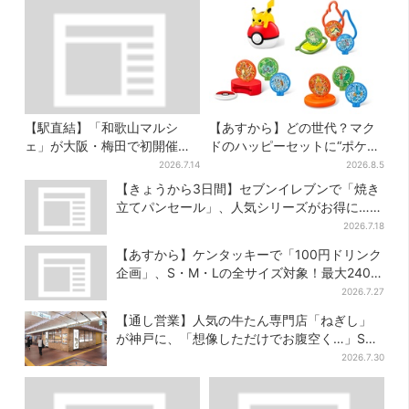
【駅直結】「和歌山マルシ
【あすから】どの世代？マク
ェ」が大阪・梅田で初開催！
ドのハッピーセットに“ポケモ
桃・シャインマスカット・巨
ンおもちゃ”、歴代30匹に「懐
2026.7.14
2026.8.5
峰がずらり
かしい」と喜びの声
【きょうから3日間】セブンイレブンで「焼き
立てパンセール」、人気シリーズがお得に…チ
ョコクッキーも対象
2026.7.18
【あすから】ケンタッキーで「100円ドリンク
企画」、S・M・Lの全サイズ対象！最大240円
お得に
2026.7.27
【通し営業】人気の牛たん専門店「ねぎし」
が神戸に、「想像しただけでお腹空く…」SNS
で喜びの声
2026.7.30