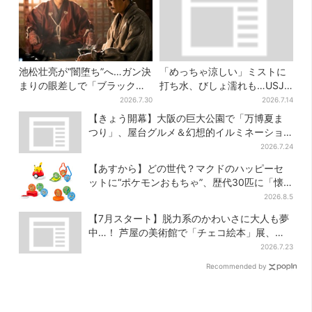
池松壮亮が“闇堕ち”へ…ガン決
「めっちゃ涼しい」ミストに
まりの眼差しで「ブラック秀
打ち水、びしょ濡れも…USJ
吉がログイン」【豊臣兄弟】
流の熱中症対策、小学生100
2026.7.30
2026.7.14
人が体験
【きょう開幕】大阪の巨大公園で「万博夏ま
つり」、屋台グルメ＆幻想的イルミネーショ
ン…計27日間開催
2026.7.24
【あすから】どの世代？マクドのハッピーセ
ットに“ポケモンおもちゃ”、歴代30匹に「懐
かしい」と喜びの声
2026.8.5
【7月スタート】脱力系のかわいさに大人も夢
中…！ 芦屋の美術館で「チェコ絵本」展、老
舗文具メーカーのグッズにも注目
2026.7.23
Recommended by