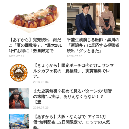
【あすから】完売続出…銀だ
平埜生成演じる医師・黒川の
こ「夏の回数券」、“最大281
「新潟弁」に反応する視聴者
1円”お得に！数量限定で
続出「グッときた」
2026.07.31
2026.07.30
【きょうから】限定ポーチは今だけ…サンマ
ルクカフェ初の「夏福袋」、実質無料でレ
ア...
2026.08.04
また史実無視？初めて見るパターンの“明智
の末路”…実は、ありえなくもない！？
【豊...
2026.07.29
【あすから】大阪・なんばで“アイス1万
個”無料配布…2日間限定で、ロッテの人気
商...