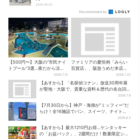
2026.08.02
Recommended by
【500円〜】大阪の“市民ナイ
ファミリアの夏恒例「みらい
トプール”3選…夜だから涼し
百貨店」、阪急うめだ本店で
い＆コスパ最強
開幕…限定グッズを大人買い
2026.7.31
2026.7.22
する人続出
【あすから】「名探偵コナン」放送30周年展
が聖地・大阪で、貴重な資料＆歴代の名台詞
シーンも
2026.7.9
【7月30日から】神戸・海側が“ミッフィー”だ
らけ！全16施設でパン、スイーツ、ナイトマ
ーケットも
2026.8.3
【あすから】最大1210円お得…ケンタッキー
の「お盆パック」、2週間だけ！数量限定シー