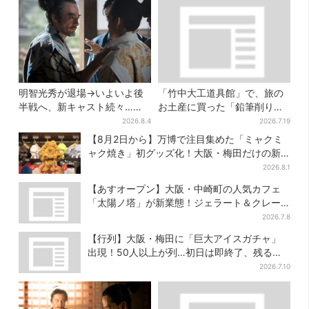
明智光秀が退場→いよいよ後
「竹中大工道具館」で、旅の
半戦へ、新キャスト続々…
お土産に買った「鉛筆削り」
「豊臣兄弟！」振り返り＆第
が「ヤバイぐらいの切れ味」
2026.8.4
2026.7.19
30回あらすじ
【8月2日から】万博で注目集めた「ミャクミ
ャク焼き」初グッズ化！大阪・梅田だけの新
商品が登場
2026.8.1
【あすオープン】大阪・中崎町の人気カフェ
「太陽ノ塔」が新業態！ジェラート＆クレー
プ専門店が誕生
2026.7.8
【行列】大阪・梅田に「巨大アイスガチャ」
出現！50人以上が列…初日は即終了、残る開
催日は？
2026.7.10