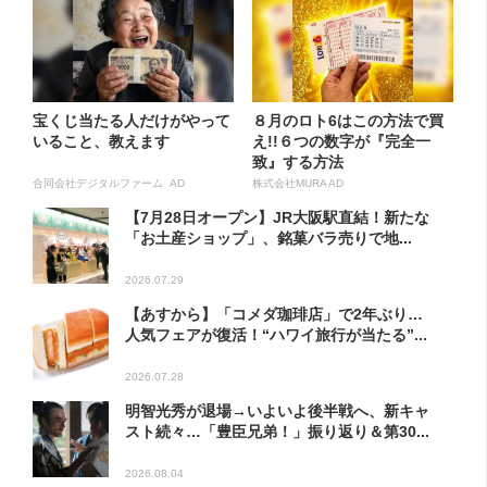
宝くじ当たる人だけがやって
８月のロト6はこの方法で買
いること、教えます
え!!６つの数字が『完全一
致』する方法
合同会社デジタルファーム AD
株式会社MURA AD
【7月28日オープン】JR大阪駅直結！新たな
「お土産ショップ」、銘菓バラ売りで地...
2026.07.29
【あすから】「コメダ珈琲店」で2年ぶり…
人気フェアが復活！“ハワイ旅行が当たる”...
2026.07.28
明智光秀が退場→いよいよ後半戦へ、新キャ
スト続々…「豊臣兄弟！」振り返り＆第30...
2026.08.04