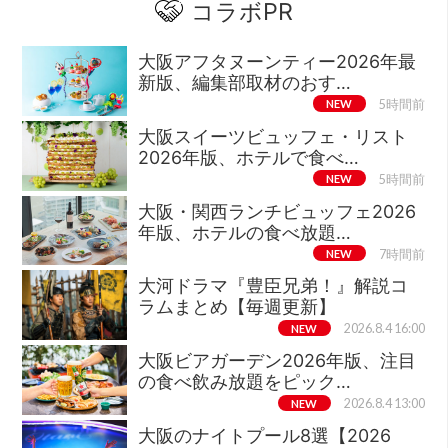
コラボPR
大阪アフタヌーンティー2026年最
新版、編集部取材のおす…
NEW
5時間前
大阪スイーツビュッフェ・リスト
2026年版、ホテルで食べ…
NEW
5時間前
大阪・関西ランチビュッフェ2026
年版、ホテルの食べ放題…
NEW
7時間前
大河ドラマ『豊臣兄弟！』解説コ
ラムまとめ【毎週更新】
NEW
2026.8.4 16:00
大阪ビアガーデン2026年版、注目
の食べ飲み放題をピック…
NEW
2026.8.4 13:00
大阪のナイトプール8選【2026