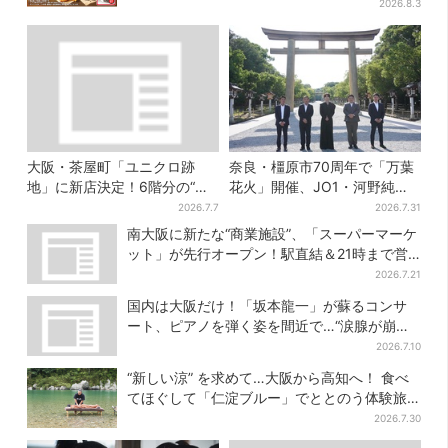
ル付き
2026.8.3
大阪・茶屋町「ユニクロ跡
奈良・橿原市70周年で「万葉
地」に新店決定！6階分の“巨
花火」開催、JO1・河野純喜
大テナント”に8月7日オープン
がアンバサダーに…グループ
2026.7.7
2026.7.31
楽曲ともシンクロ
南大阪に新たな“商業施設”、「スーパーマーケ
ット」が先行オープン！駅直結＆21時まで営
業
2026.7.21
国内は大阪だけ！「坂本龍一」が蘇るコンサ
ート、ピアノを弾く姿を間近で…“涙腺が崩
壊”と絶賛の声
2026.7.10
“新しい涼” を求めて…大阪から高知へ！ 食べ
てほぐして「仁淀ブルー」でととのう体験旅
【2026夏最新版】
2026.7.30