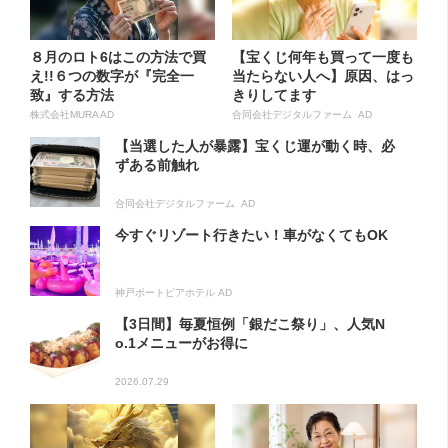
８月のロト6はこの方法で買
【宝くじ何年も買って一度も
え!!６つの数字が『完全一
当たらない人へ】原因、はっ
致』する方法
きりしてます
株式会社MURA AD
合同会社デジタルファーム AD
【当選した人が暴露】宝くじ運が動く時、必
ずある前触れ
合同会社デジタルファーム AD
今すぐリゾート行きたい！車がなくてもOK
神戸ポートピアホテル AD
【3日間】毎夏恒例「銀だこ祭り」、人気N
o.1メニューがお得に
2026.07.29