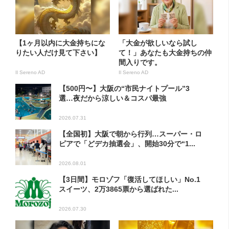
【1ヶ月以内に大金持ちにな
「大金が欲しいなら試し
りたい人だけ見て下さい】
て！」あなたも大金持ちの仲
間入りです。
Il Sereno AD
Il Sereno AD
【500円〜】大阪の“市民ナイトプール”3
選…夜だから涼しい＆コスパ最強
2026.07.31
【全国初】大阪で朝から行列…スーパー・ロ
ピアで「どデカ抽選会」、開始30分で“1...
2026.08.01
【3日間】モロゾフ「復活してほしい」No.1
スイーツ、2万3865票から選ばれた...
2026.07.30