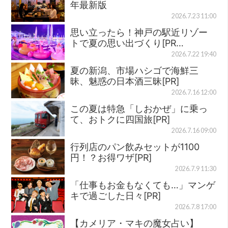
年最新版
2026.7.23 11:00
思い立ったら！神戸の駅近リゾー
トで夏の思い出づくり[PR…
2026.7.22 19:40
夏の新潟、市場ハシゴで海鮮三
昧、魅惑の日本酒三昧[PR]
2026.7.16 12:00
この夏は特急「しおかぜ」に乗っ
て、おトクに四国旅[PR]
2026.7.16 09:00
行列店のパン飲みセットが1100
円！？お得ワザ[PR]
2026.7.9 11:30
「仕事もお金もなくても…」マンゲ
キで過ごした日々[PR]
2026.7.8 17:00
【カメリア・マキの魔女占い】