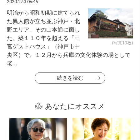
2020.12.3 06:45
明治から昭和初期に建てられ
た異人館が立ち並ぶ神戸・北
野エリア。その山本通に面し
た、築１１０年を超える「三
(写真10枚)
宮ゲストハウス」（神戸市中
央区）で、１２月から兵庫の文化体験の場として
老...
続きを読む
あなたにオススメ