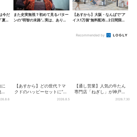
は今だ
また史実無視？初めて見るパター
【あすから】大阪・なんばで“ア
「夏福
ンの“明智の末路”…実は、ありえ
イス1万個”無料配布…2日間限定
なくもない！？【豊...
で、ロッテの人気商...
Recommended by
敷に
【あすから】どの世代？マ
【通し営業】人気の牛たん
焼
クドのハッピーセットに“ポ
専門店「ねぎし」が神戸
フェ
ケモンおもちゃ”、歴代30匹
に、「想像しただけでお腹
26.8.6
2026.8.5
2026.7.30
ン
に「懐かしい」と喜びの声
空く…」SNSで喜びの声