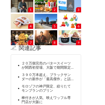
1
2
3
4
5
6
7
8
9
関連記事
２０万個完売のバタースイーツ
が関西初登場、大阪で期間限定…
３９０万本超え、ブラックサン
ダーの新作が「最高傑作」と話…
モロゾフの神戸限定、絞りたて
モンブランのプリン
棒付きが人気、映えワッフル専
門店が大阪に