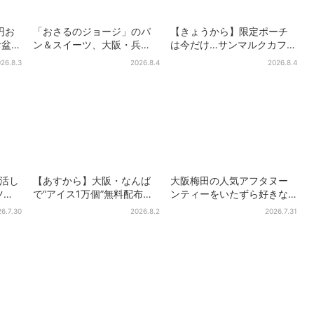
円お
「おさるのジョージ」のパ
【きょうから】限定ポーチ
お盆パ
ン＆スイーツ、大阪・兵
は今だけ…サンマルクカフェ
量限
庫・京都限定で【きょうか
初の「夏福袋」、実質無料
26.8.3
2026.8.4
2026.8.4
ら】発売スタート
でレアグッズが手に入る
復活し
【あすから】大阪・なんば
大阪梅田の人気アフタヌー
ツ、2
で“アイス1万個”無料配布…2
ンティーをいたずら好きな
た名作
日間限定で、ロッテの人気
「リトルミイ」がジャッ
6.7.30
2026.8.2
2026.7.31
商品もらえる
ク！「ムーミン」たちとバ
カンスへ