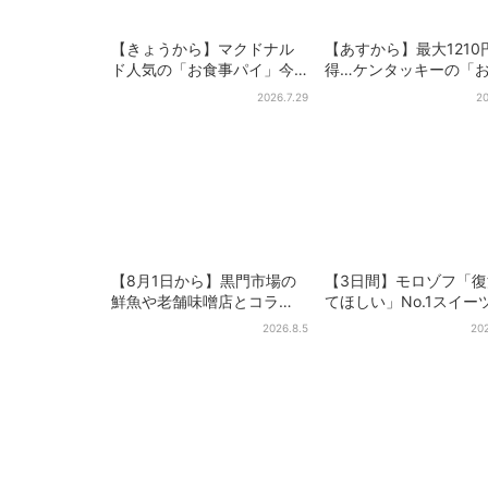
【きょうから】マクドナル
【あすから】最大1210
ド人気の「お食事パイ」今
得…ケンタッキーの「
年も登場、熱々とろ～り夏
ック」、2週間だけ！数
2026.7.29
20
限定メニュー
定シール付き
【8月1日から】黒門市場の
【3日間】モロゾフ「
鮮魚や老舗味噌店とコラ
てほしい」No.1スイー
ボ、大阪・なんばのホテル
万3865票から選ばれ
2026.8.5
202
で“地域密着”の限定バーガー
を限定販売