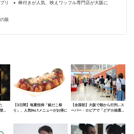
プリ
棒付きが人気、映えワッフル専門店が大阪に
の販
た
【3日間】毎夏恒例「銀だこ祭
【全国初】大阪で朝から行列…ス
登
り」、人気No.1メニューがお得に
ーパー・ロピアで「どデカ抽選
会」、開始30分で“1...