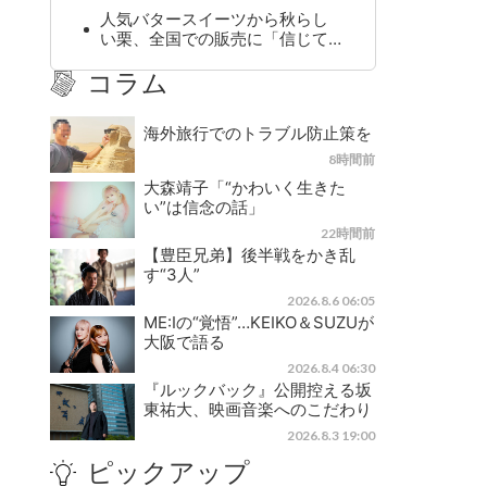
人気バタースイーツから秋らし
い栗、全国での販売に「信じて…
コラム
海外旅行でのトラブル防止策を
8時間前
大森靖子「“かわいく生きた
い”は信念の話」
22時間前
【豊臣兄弟】後半戦をかき乱
す“3人”
2026.8.6 06:05
ME:Iの“覚悟”…KEIKO＆SUZUが
大阪で語る
2026.8.4 06:30
『ルックバック』公開控える坂
東祐大、映画音楽へのこだわり
2026.8.3 19:00
ピックアップ