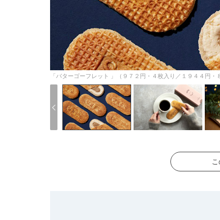
「バターゴーフレット 」（９７２円・４枚入り／１９４４円・
こ