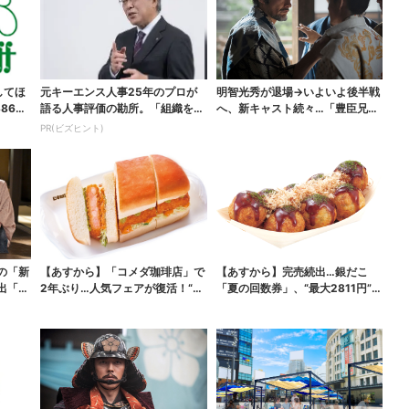
してほ
元キーエンス人事25年のプロが
明智光秀が退場→いよいよ後半戦
865
語る人事評価の勘所。「組織を腐
へ、新キャスト続々…「豊臣兄
らせるNG評価」とは...
弟！」振り返り＆第30...
PR(ビズヒント)
の「新
【あすから】「コメダ珈琲店」で
【あすから】完売続出…銀だこ
出「グ
2年ぶり…人気フェアが復活！“ハ
「夏の回数券」、“最大2811円”お
ワイ旅行が当たる”...
得に！数量限定で