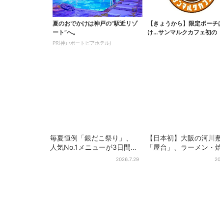
夏のおでかけは神戸の”駅近リゾ
【きょうから】限定ポーチ
ート”へ。
け…サンマルクカフェ初の
袋」、実質無料でレア...
PR(神戸ポートピアホテル)
毎夏恒例「銀だこ祭り」、
【日本初】大阪の河川
人気No.1メニューが3日間だ
「屋台」、ラーメン・
けお得に
肉・しゃぶしゃぶ・カ
2026.7.29
20
まで…22店舗がオープ