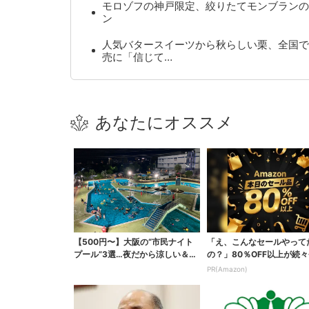
モロゾフの神戸限定、絞りたてモンブランの
ン
人気バタースイーツから秋らしい栗、全国で
売に「信じて…
あなたにオススメ
【500円〜】大阪の“市民ナイト
「え、こんなセールやって
プール”3選…夜だから涼しい＆コ
の？」80％OFF以上が続々
スパ最強
場！Amazonの本気が...
PR(Amazon)