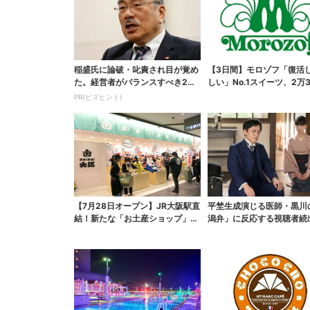
稲盛氏に論破・叱責され目が覚め
【3日間】モロゾフ「復活
た。経営者がバランスすべき2つ
しい」No.1スイーツ、2万3
の背反
票から選ばれた...
PR(ビズヒント)
【7月28日オープン】JR大阪駅直
平埜生成演じる医師・黒川
結！新たな「お土産ショップ」、
潟弁」に反応する視聴者続
銘菓バラ売りで地...
ッときた」