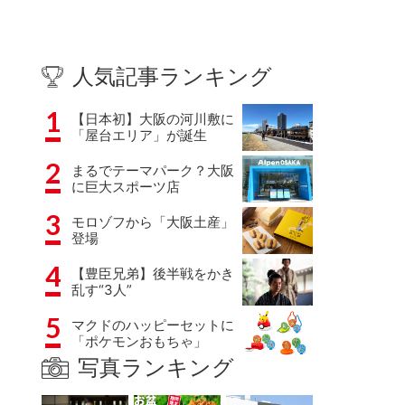
人気記事ランキング
1
【日本初】大阪の河川敷に
「屋台エリア」が誕生
2
まるでテーマパーク？大阪
に巨大スポーツ店
3
モロゾフから「大阪土産」
登場
4
【豊臣兄弟】後半戦をかき
乱す“3人”
5
マクドのハッピーセットに
「ポケモンおもちゃ」
写真ランキング