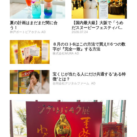
夏の計画はまだまだ間に合
【国内最大級】大阪で「うめ
う！
だスヌーピーフェスティバ
神戸ポートピアホテル AD
ル」、約80ブランドが集結！
2026.07.24
こ...
８月のロト6はこの方法で買え!!６つの数
字が『完全一致』する方法
株式会社MURA AD
宝くじが当たる人にだけ共通する“ある特
徴”とは？
合同会社デジタルファーム AD