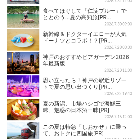
2026.7.31 11:00
食べてほぐして「仁淀ブルー」で
ととのう…夏の高知旅[PR…
2026.7.30 09:00
新幹線＆ドクターイエローが人気
ドーナツとコラボ！？[PR…
2026.7.28 08:30
神戸のおすすめビアガーデン2026
年最新版
2026.7.23 11:00
思い立ったら！神戸の駅近リゾー
トで夏の思い出づくり[PR…
2026.7.22 19:40
夏の新潟、市場ハシゴで海鮮三
昧、魅惑の日本酒三昧[PR]
2026.7.16 12:00
この夏は特急「しおかぜ」に乗っ
て、おトクに四国旅[PR]