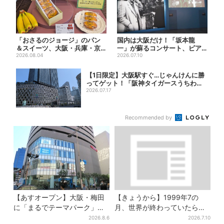
「おさるのジョージ」のパン
国内は大阪だけ！「坂本龍
＆スイーツ、大阪・兵庫・京
一」が蘇るコンサート、ピア
都限定で【きょうから】発売
2026.08.04
ノを弾く姿を間近で…“涙腺が
2026.07.10
ス...
崩...
【1日限定】大阪駅すぐ…じゃんけんに勝
ってゲット！「阪神タイガースうちわ」
と「ス...
2026.07.17
Recommended by
【あすオープン】大阪・梅田
【きょうから】1999年7の
に「まるでテーマパーク」な
月、世界が終わっていたら…
巨大スポーツ店、461ブラン
約10万人動員のホラー展が大
2026.8.6
2026.7.10