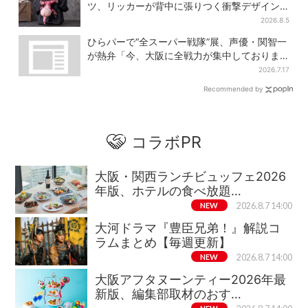
ツ、リッカーが背中に張りつく衝撃デザイン
に騒然…フレーバーにも反応
2026.8.5
ひらパーで“全スーパー戦隊”展、声優・関智一
が熱弁「今、大阪に全戦力が集中しておりま
す」
2026.7.17
Recommended by
コラボPR
大阪・関西ランチビュッフェ2026
年版、ホテルの食べ放題…
NEW
2026.8.7 14:00
大河ドラマ『豊臣兄弟！』解説コ
ラムまとめ【毎週更新】
NEW
2026.8.7 14:00
大阪アフタヌーンティー2026年最
新版、編集部取材のおす…