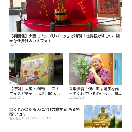
【初開催】大阪に「ジブリパーク」が出現！世界観がすごい…細
かな仕掛け＆巨大フォト...
2026.07.18
【行列】大阪・梅田に「巨大
香取慎吾「僕に遊ぶ場所を作
アイスガチャ」出現！50人以
ってくれているのかも」、異
上が列…初日は即終了、残る...
2026.07.10
色バラエティ『しんごの芽』
2026.07.31
で...
宝くじが当たる人にだけ共通する“ある特
徴”とは？
合同会社デジタルファーム AD