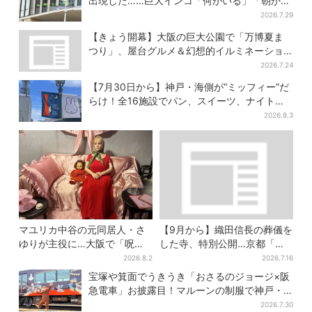
出現した……巨大インコ「何かいる」「朝から
ビビった」、その正体とは？
2026.7.29
【きょう開幕】大阪の巨大公園で「万博夏ま
つり」、屋台グルメ＆幻想的イルミネーショ
ン…計27日間開催
2026.7.24
【7月30日から】神戸・海側が“ミッフィー”だ
らけ！全16施設でパン、スイーツ、ナイトマ
ーケットも
2026.8.3
マユリカ中谷の元同居人・さ
【9月から】織田信長の葬儀を
ゆりが主役に…大阪で「呪物
した寺、特別公開…京都「大
展」開催、コンセプトは“呪物
徳寺」3年ぶりの“レア寺院”も
2026.8.2
2026.7.16
たちのお茶会”
宝塚や箕面でうきうき「おさるのジョージ×阪
急電車」お披露目！マルーンの制服で神戸・
宝塚・京都各線に添乗
2026.7.30