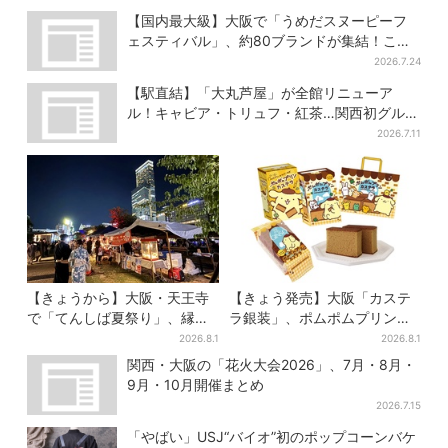
【国内最大級】大阪で「うめだスヌーピーフ
ェスティバル」、約80ブランドが集結！ここ
だけのグッズも
2026.7.24
【駅直結】「大丸芦屋」が全館リニューア
ル！キャビア・トリュフ・紅茶…関西初グルメ
＆焼き菓子も
2026.7.11
【きょうから】大阪・天王寺
【きょう発売】大阪「カステ
で「てんしば夏祭り」、縁日
ラ銀装」、ポムポムプリンと
や盆踊り…涼しいスプラッシ
初コラボ 紙袋まで限定デザ
2026.8.1
2026.8.1
ュタイムも！2日間だけ
インに
関西・大阪の「花火大会2026」、7月・8月・
9月・10月開催まとめ
2026.7.15
「やばい」USJ“バイオ”初のポップコーンバケ