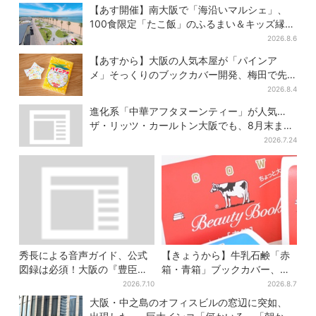
ド集結！ 6フロアをまとめて
阪へ
【あす開催】南大阪で「海沿いマルシェ」、
紹介
100食限定「たこ飯」のふるまい＆キッズ縁日
も
2026.8.6
【あすから】大阪の人気本屋が「パインア
メ」そっくりのブックカバー開発、梅田で先
行販売
2026.8.4
進化系「中華アフタヌーンティー」が人気…
ザ・リッツ・カールトン大阪でも、8月末まで
開催
2026.7.24
秀長による音声ガイド、公式
【きょうから】牛乳石鹸「赤
図録は必須！大阪の『豊臣兄
箱・青箱」ブックカバー、大
弟』展を、より楽しむ方法４
阪で無料配布！ 先着1000名
2026.7.10
2026.8.7
選
に「牛のカード」も
大阪・中之島のオフィスビルの窓辺に突如、