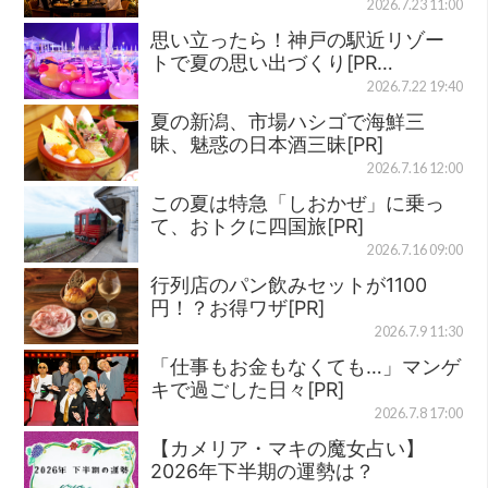
2026.7.23 11:00
思い立ったら！神戸の駅近リゾー
トで夏の思い出づくり[PR…
2026.7.22 19:40
夏の新潟、市場ハシゴで海鮮三
昧、魅惑の日本酒三昧[PR]
2026.7.16 12:00
この夏は特急「しおかぜ」に乗っ
て、おトクに四国旅[PR]
2026.7.16 09:00
行列店のパン飲みセットが1100
円！？お得ワザ[PR]
2026.7.9 11:30
「仕事もお金もなくても…」マンゲ
キで過ごした日々[PR]
2026.7.8 17:00
【カメリア・マキの魔女占い】
2026年下半期の運勢は？