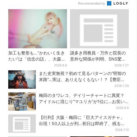
Recommended by
加工も整形も…“かわいく生き
謎多き用務員・万作と院長の
たい”は「信念の話」、大森靖
意外な関係が判明、SNS驚き
子が新作に込めた思い
「そうだったのか」
2026.8.6
2026.7.27
また史実無視？初めて見るパターンの“明智の
末路”…実は、ありえなくもない！？【豊臣兄
弟】
2026.7.29
梅田のタワレコ、デイリーチャートに異変？
アイドルに混じり“マユリカ”が1位に…お笑い
が強すぎる理由とは
2026.8.6
【行列】大阪・梅田に「巨大アイスガチャ」
出現！50人以上が列…初日は即終了、残る開
催日は？
2026.7.10