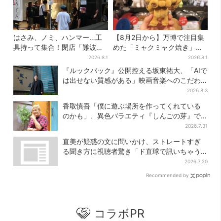
はさみ、ノミ、ハンマー…工
【8月2日から】万博で注目集
具持って集合！閉店「難波ベ
めた「ミャクミャク焼き」初
アーズ」最終日400人超…最
グッズ化！大阪・梅田だけの
2026.8.1
2026.8.1
後は「もう帰ってください」
新商品が登場
『ルックバック』公開控える坂東祐大、「AIで
は出せない質感がある」映画音楽へのこだわ
り
2026.8.3
香取慎吾「僕に遊ぶ場所を作ってくれている
のかも」、異色バラエティ『しんごの芽』で
感じた読売テレビの“パンク精神”
2026.7.31
直美が疑惑の文に問いかけ、ストレートすぎ
る聞き方に視聴者驚き「ド直球で訊いちゃう
んだ」
2026.7.20
Recommended by
コラボPR