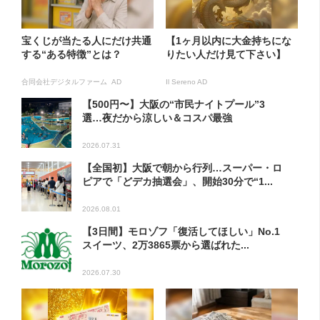
宝くじが当たる人にだけ共通
【1ヶ月以内に大金持ちにな
する“ある特徴”とは？
りたい人だけ見て下さい】
合同会社デジタルファーム AD
Il Sereno AD
【500円〜】大阪の“市民ナイトプール”3
選…夜だから涼しい＆コスパ最強
2026.07.31
【全国初】大阪で朝から行列…スーパー・ロ
ピアで「どデカ抽選会」、開始30分で“1...
2026.08.01
【3日間】モロゾフ「復活してほしい」No.1
スイーツ、2万3865票から選ばれた...
2026.07.30