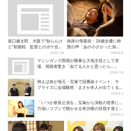
坂口健太郎、大阪で“知らんけ
病床の母親役・29歳女優に称
ど”初挑戦 監督とのボケ合戦
賛の声「あの小さかった加恋
に会場ほっこり
ちゃんが…」朝ドラ視聴者し
2026.7.28
2026.8.6
みじみ
マシンガンズ西堀が横暴な大地主役として登
場、視聴者驚き「似てる人かと思ったら…」
2026.7.16
例えば炎が地元・宝塚で冠番組イベント、サ
プライズに会場騒然「まさか本人が出てくる
とは…」
2026.8.3
「いつか座長公演を」宝塚から演歌の世界に…
力強いコブシで聴かせる有沙瞳の目指す道と
は
2026.8.5