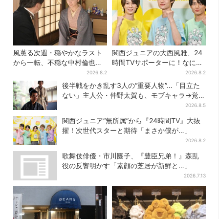
風薫る次週・穏やかなラスト
関西ジュニアの大西風雅、24
から一転、不穏な中村倫也の
時間TVサポーターに！なにわ
登場に視聴者期待「いよいよ
男子・藤原丈一郎からの応援
2026.8.2
2026.8.2
登場だ」
メッセージを告白
後半戦をかき乱す3人の“重要人物”…「目立た
ない」主人公・仲野太賀も、モブキャラ→覚醒
へ【豊臣兄弟】
2026.8.5
関西ジュニア“無所属”から『24時間TV』大抜
擢！次世代スターと期待「まさか僕が…」
2026.8.2
歌舞伎俳優・市川團子、『豊臣兄弟！』森乱
役の反響明かす「素顔の芝居が新鮮と…」
2026.7.13