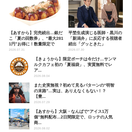
【あすから】完売続出…銀だ
平埜生成演じる医師・黒川の
こ「夏の回数券」、“最大281
「新潟弁」に反応する視聴者
1円”お得に！数量限定で
続出「グッときた」
2026.07.31
2026.07.30
【きょうから】限定ポーチは今だけ…サンマ
ルクカフェ初の「夏福袋」、実質無料でレ
ア...
2026.08.04
また史実無視？初めて見るパターンの“明智
の末路”…実は、ありえなくもない！？
【豊...
2026.07.29
【あすから】大阪・なんばで“アイス1万
個”無料配布…2日間限定で、ロッテの人気
商...
2026.08.02