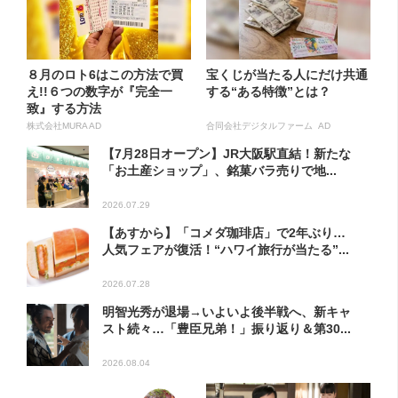
８月のロト6はこの方法で買
宝くじが当たる人にだけ共通
え!!６つの数字が『完全一
する“ある特徴”とは？
致』する方法
株式会社MURA AD
合同会社デジタルファーム AD
【7月28日オープン】JR大阪駅直結！新たな
「お土産ショップ」、銘菓バラ売りで地...
2026.07.29
【あすから】「コメダ珈琲店」で2年ぶり…
人気フェアが復活！“ハワイ旅行が当たる”...
2026.07.28
明智光秀が退場→いよいよ後半戦へ、新キャ
スト続々…「豊臣兄弟！」振り返り＆第30...
2026.08.04