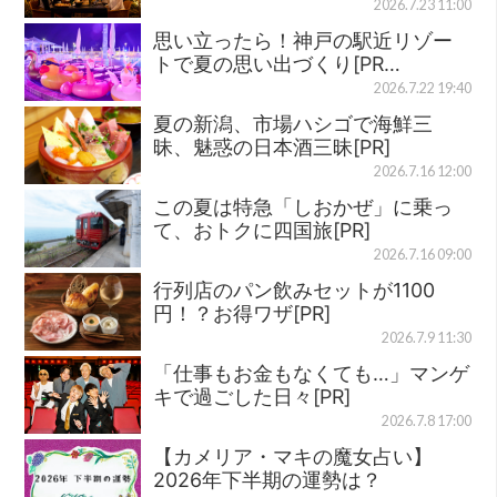
2026.7.23 11:00
思い立ったら！神戸の駅近リゾー
トで夏の思い出づくり[PR…
2026.7.22 19:40
夏の新潟、市場ハシゴで海鮮三
昧、魅惑の日本酒三昧[PR]
2026.7.16 12:00
この夏は特急「しおかぜ」に乗っ
て、おトクに四国旅[PR]
2026.7.16 09:00
行列店のパン飲みセットが1100
円！？お得ワザ[PR]
2026.7.9 11:30
「仕事もお金もなくても…」マンゲ
キで過ごした日々[PR]
2026.7.8 17:00
【カメリア・マキの魔女占い】
2026年下半期の運勢は？