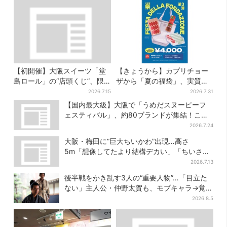
【初開催】大阪スイーツ「堂
【きょうから】カプリチョー
島ロール」の“店頭くじ”、限
ザから「夏の福袋」、実質無
定商品ずらり…ラスト賞は巨
料…？値段以上の食事券＆限
2026.7.15
2026.7.31
大ルームライト
定アイテム付き
【国内最大級】大阪で「うめだスヌーピーフ
ェスティバル」、約80ブランドが集結！ここ
だけのグッズも
2026.7.24
大阪・梅田に“巨大ちいかわ”出現…高さ
5m「想像してたより結構デカい」「ちいさ…
くはない」
2026.7.13
後半戦をかき乱す3人の“重要人物”…「目立た
ない」主人公・仲野太賀も、モブキャラ→覚醒
へ【豊臣兄弟】
2026.8.5