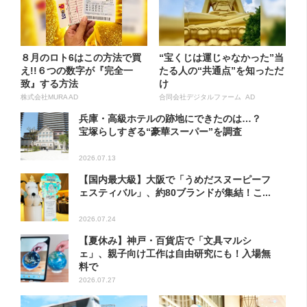
８月のロト6はこの方法で買
“宝くじは運じゃなかった”当
え!!６つの数字が『完全一
たる人の“共通点”を知っただ
致』する方法
け
株式会社MURA AD
合同会社デジタルファーム AD
兵庫・高級ホテルの跡地にできたのは…？
宝塚らしすぎる“豪華スーパー”を調査
2026.07.13
【国内最大級】大阪で「うめだスヌーピーフ
ェスティバル」、約80ブランドが集結！こ...
2026.07.24
【夏休み】神戸・百貨店で「文具マルシ
ェ」、親子向け工作は自由研究にも！入場無
料で
2026.07.27