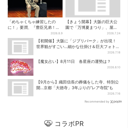
「めちゃくちゃ練習したの
【きょう開幕】大阪の巨大公
に！」要潤、『豊臣兄弟！』
園で「万博夏まつり」、屋台
光秀の“蹴鞠”シーンにまさか
グルメ＆幻想的イルミネーシ
2026.8.9
2026.7.24
の結末
ョン…計27日間開催
【初開催】大阪に「ジブリパーク」が出現！
世界観がすごい…細かな仕掛け＆巨大フォトス
ポットに注目
2026.7.18
【魔女占い】8月11日 各星座の運勢は？
2026.8.10
【9月から】織田信長の葬儀をした寺、特別公
開…京都「大徳寺」3年ぶりの“レア寺院”も
2026.7.16
Recommended by
コラボPR