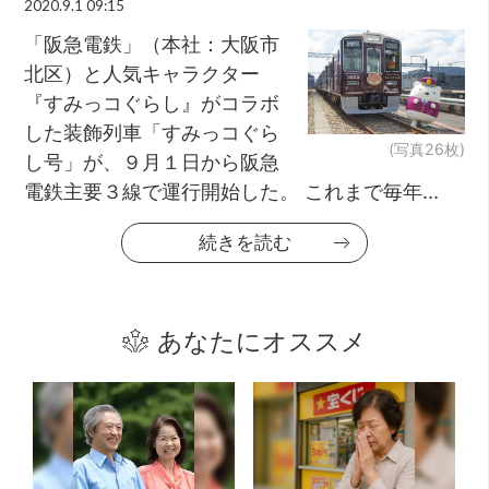
2020.9.1 09:15
「阪急電鉄」（本社：大阪市
北区）と人気キャラクター
『すみっコぐらし』がコラボ
した装飾列車「すみっコぐら
(写真26枚)
し号」が、９月１日から阪急
電鉄主要３線で運行開始した。 これまで毎年...
続きを読む
あなたにオススメ