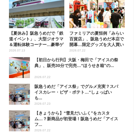
【夏休み】阪急うめだで「鉄
ファミリアの夏恒例「みらい
道イベント」、大型ジオラマ
百貨店」、阪急うめだ本店で
＆運転体験コーナー…豪華ゲ
開幕…限定グッズを大人買い
ス...
す...
2026.07.13
2026.07.22
【初日から行列】大阪・梅田で「アイスの祭
典」、販売30分で完売…“ほうせき箱”の...
2026.07.22
阪急うめだ「アイス祭」でグルメ充実？スパ
イスカレー・ピザ・ポテト…“しょっぱい
も...
2026.07.23
【きょうから】“雪見だいふく”をカスタ
ム…？新商品が初登場！阪急うめだ「アイス
フ...
2026.07.22