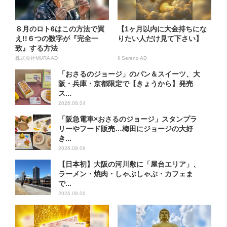
８月のロト6はこの方法で買
【1ヶ月以内に大金持ちにな
え!!６つの数字が『完全一
りたい人だけ見て下さい】
致』する方法
株式会社MURA AD
Il Sereno AD
「おさるのジョージ」のパン＆スイーツ、大
阪・兵庫・京都限定で【きょうから】発売
ス...
2026.08.04
「阪急電車×おさるのジョージ」スタンプラ
リーやフード販売…梅田にジョージの大好
き...
2026.08.09
【日本初】大阪の河川敷に「屋台エリア」、
ラーメン・焼肉・しゃぶしゃぶ・カフェま
で...
2026.08.06