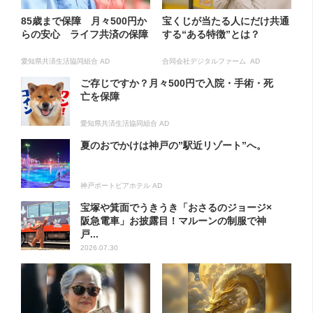
85歳まで保障 月々500円か
宝くじが当たる人にだけ共通
らの安心 ライフ共済の保障
する“ある特徴”とは？
愛知県共済生活協同組合 AD
合同会社デジタルファーム AD
ご存じですか？月々500円で入院・手術・死
亡を保障
愛知県共済生活協同組合 AD
夏のおでかけは神戸の”駅近リゾート”へ。
神戸ポートピアホテル AD
宝塚や箕面でうきうき「おさるのジョージ×
阪急電車」お披露目！マルーンの制服で神
戸...
2026.07.30