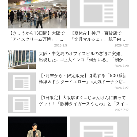
【きょうから13日間】大阪で
【夏休み】神戸・百貨店で
「アイスクリーム万博」、全
「文具マルシェ」、親子向け
国34ブランド・100種超…初
工作は自由研究にも！入場無
2026.8.5
2026.7.27
登場の「チョコソフト」に行
料で
大阪・中之島のオフィスビルの窓辺に突如、
列
出現した……巨大インコ「何かいる」「朝から
ビビった」、その正体とは？
2026.7.29
【7月末から・限定販売】引退する「500系新
幹線＆ドクターイエロー」×人気ドーナツ店が
コラボ、手土産の切り札にも
2026.7.27
【1日限定】大阪駅すぐ…じゃんけんに勝って
ゲット！「阪神タイガースうちわ」と「スイ
カ」の無料配布
2026.7.17