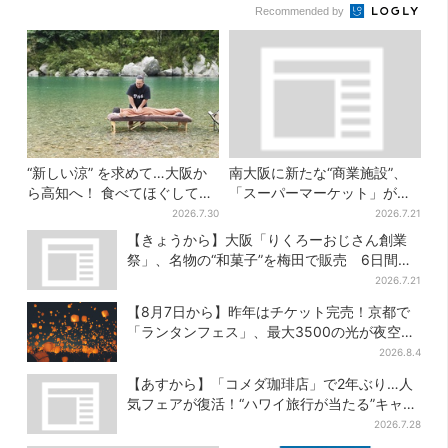
Recommended by
“新しい涼” を求めて…大阪か
南大阪に新たな“商業施設”、
ら高知へ！ 食べてほぐして
「スーパーマーケット」が先
「仁淀ブルー」でととのう体
行オープン！駅直結＆21時ま
2026.7.30
2026.7.21
験旅【2026夏最新版】
で営業
【きょうから】大阪「りくろーおじさん創業
祭」、名物の“和菓子”を梅田で販売 6日間限
定でお得に
2026.7.21
【8月7日から】昨年はチケット完売！京都で
「ランタンフェス」、最大3500の光が夜空
に…会場には縁日も
2026.8.4
【あすから】「コメダ珈琲店」で2年ぶり…人
気フェアが復活！“ハワイ旅行が当たる”キャン
ペーンも
2026.7.28