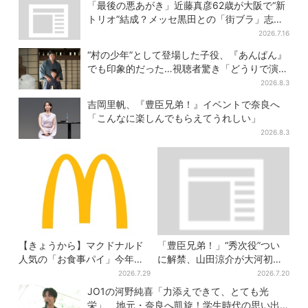
→覚醒へ【豊臣兄弟】
「最後の悪あがき」近藤真彦62歳が大阪で“新
トリオ”結成？メッセ黒田との「街ブラ」志願
し天満橋、京橋へ
2026.7.16
“村の少年”として登場した子役、『あんぱん』
でも印象的だった…視聴者驚き「どうりで演技
上手だと」
2026.8.3
吉岡里帆、『豊臣兄弟！』イベントで奈良へ
「こんなに楽しんでもらえてうれしい」
2026.8.3
【きょうから】マクドナルド
「豊臣兄弟！」“秀次役”つい
人気の「お食事パイ」今年も
に解禁、山田涼介が大河初出
登場、熱々とろ～り夏限定メ
演「まさかの」「楽しみすぎ
2026.7.29
2026.7.20
ニュー
る」
JO1の河野純喜「力添えできて、とても光
栄」、地元・奈良へ凱旋！学生時代の思い出