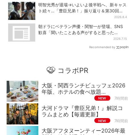
明智光秀が退場→いよいよ後半戦へ、新キャス
ト続々…「豊臣兄弟！」振り返り＆第30回あ
らすじ
2026.8.4
朝ドラにベテラン声優・関智一が登場、SNS
歓喜「聞いたことある声がすると思った
ら！」
2026.7.15
Recommended by
コラボPR
大阪・関西ランチビュッフェ2026
年版、ホテルの食べ放題…
NEW
7時間前
大河ドラマ『豊臣兄弟！』解説コ
ラムまとめ【毎週更新】
NEW
7時間前
大阪アフタヌーンティー2026年最