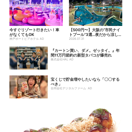
今すぐリゾート行きたい！車
【500円〜】大阪の“市民ナイ
がなくてもOK
トプール”3選…夜だから涼しい
神戸ポートピアホテル AD
＆コスパ最強
2026.07.31
『カートン買い、ダメ。ゼッタイ。』年
間11万円節約の新型タバコが爆売れ
株式会社HAL AD
宝くじで貯金増やしたいなら「〇〇する
べき」
合同会社デジタルファーム AD