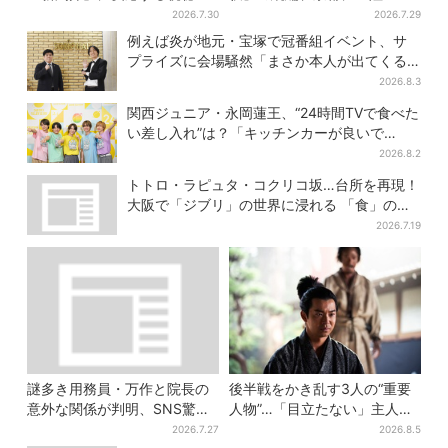
続出「グッときた」
「VIVANT好きも観てほしい」
2026.7.30
2026.7.29
例えば炎が地元・宝塚で冠番組イベント、サ
プライズに会場騒然「まさか本人が出てくる
とは…」
2026.8.3
関西ジュニア・永岡蓮王、“24時間TVで食べた
い差し入れ”は？「キッチンカーが良いで
す！」会場沸く
2026.8.2
トトロ・ラピュタ・コクリコ坂…台所を再現！
大阪で「ジブリ」の世界に浸れる 「食」の展
示とは？
2026.7.19
謎多き用務員・万作と院長の
後半戦をかき乱す3人の“重要
意外な関係が判明、SNS驚き
人物”…「目立たない」主人
「そうだったのか」
公・仲野太賀も、モブキャラ
2026.7.27
2026.8.5