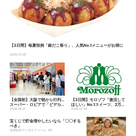
【3日間】毎夏恒例「銀だこ祭り」、人気No.1メニューがお得に
2026.07.29
【全国初】大阪で朝から行列…
【3日間】モロゾフ「復活して
スーパー・ロピアで「どデカ
ほしい」No.1スイーツ、2万3
抽選会」、開始30分で“1...
2026.08.01
865票から選ばれた...
2026.07.30
宝くじで貯金増やしたいなら「〇〇する
べき」
合同会社デジタルファーム AD