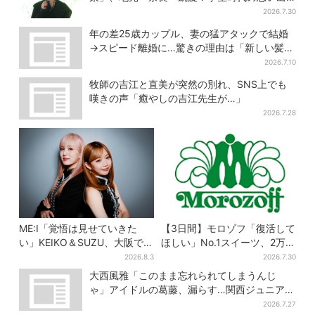
エピソードも
2026.7.30
年の差25歳カップル、妻の猛アタックで結婚
→スピード離婚に…驚きの理由は「新しい髪
型」
2026.7.10
牧師の吉江と直美が突然の別れ、SNS上でも
嘆きの声「癒やしの吉江先生が…」
2026.7.28
ME:I「覚悟は見せていきた
【3日間】モロゾフ「復活して
い」KEIKO＆SUZU、大阪で語
ほしい」No.1スイーツ、2万
る…“日プ女子”からの3年間
3865票から選ばれた名作を限
2026.8.3
2026.7.30
と、7人で目指す夢
定販売
大西風雅「このまま忘れられてしまうんじ
ゃ」アイドルの葛藤、漏らす…関西ジュニア特
番で“本音”
2026.7.27