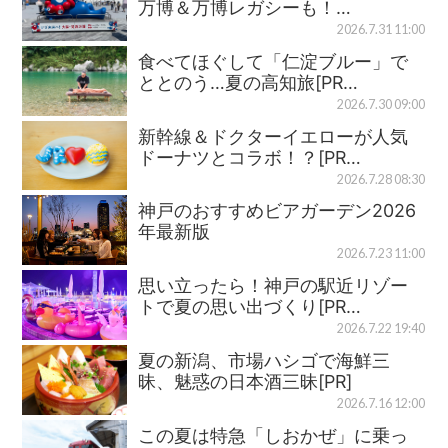
万博＆万博レガシーも！…
2026.7.31 11:00
食べてほぐして「仁淀ブルー」で
ととのう…夏の高知旅[PR…
2026.7.30 09:00
新幹線＆ドクターイエローが人気
ドーナツとコラボ！？[PR…
2026.7.28 08:30
神戸のおすすめビアガーデン2026
年最新版
2026.7.23 11:00
思い立ったら！神戸の駅近リゾー
トで夏の思い出づくり[PR…
2026.7.22 19:40
夏の新潟、市場ハシゴで海鮮三
昧、魅惑の日本酒三昧[PR]
2026.7.16 12:00
この夏は特急「しおかぜ」に乗っ