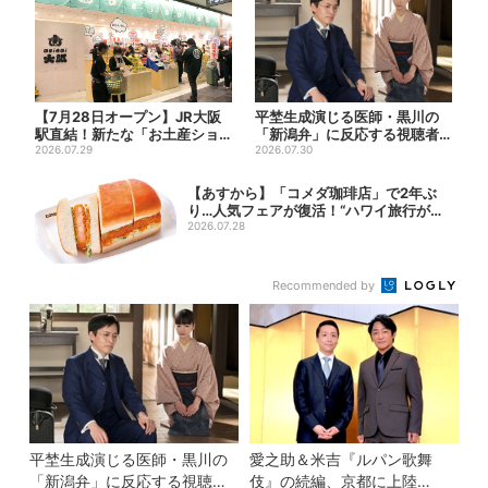
【7月28日オープン】JR大阪
平埜生成演じる医師・黒川の
駅直結！新たな「お土産ショ
「新潟弁」に反応する視聴者
ップ」、銘菓バラ売りで地...
2026.07.29
続出「グッときた」
2026.07.30
【あすから】「コメダ珈琲店」で2年ぶ
り…人気フェアが復活！“ハワイ旅行が当
たる”...
2026.07.28
Recommended by
平埜生成演じる医師・黒川の
愛之助＆米吉『ルパン歌舞
「新潟弁」に反応する視聴者
伎』の続編、京都に上陸