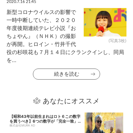
2020.7.16 21:45
新型コロナウイルスの影響で
一時中断していた、２０２０
年度後期連続テレビ小説『お
ちょやん』（ＮＨＫ）の撮影
(写真3枚)
が再開。ヒロイン・竹井千代
役の杉咲花も７月１４日にクランクインし、同局
を...
続きを読む
あなたにオススメ
【昭和43年以前生まれはロト６この数字
を買うべき】6つの数字が「完全一致」す
る方...
株式会社MURA AD