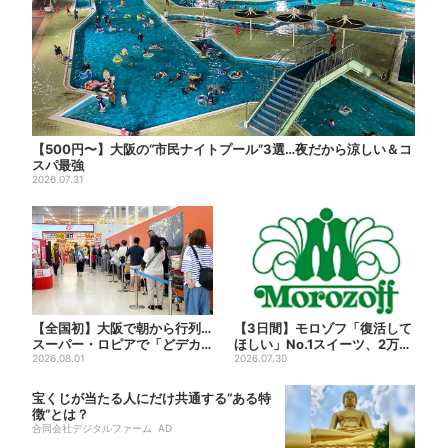
【500円〜】大阪の“市民ナイトプール”3選…夜だから涼しい＆コ
スパ最強
2026.07.31
【全国初】大阪で朝から行列…
【3日間】モロゾフ「復活して
スーパー・ロピアで「どデカ
ほしい」No.1スイーツ、2万3
抽選会」、開始30分で“1...
2026.08.01
865票から選ばれた...
2026.07.30
宝くじが当たる人にだけ共通する“ある特
徴”とは？
合同会社デジタルファーム AD