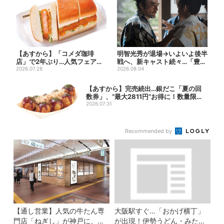
【あすから】「コメダ珈琲
明智光秀が退場→いよいよ後半
店」で2年ぶり…人気フェアが
戦へ、新キャスト続々…「豊臣
復活！“ハワイ旅行が当たる”...
2026.07.28
兄弟！」振り返り＆第30...
2026.08.04
【あすから】完売続出…銀だこ「夏の回
数券」、“最大2811円”お得に！数量限定
で
2026.07.31
Recommended by
【通し営業】人気の牛たん専
大阪駅すぐ…「おかげ横丁」
門店「ねぎし」が神戸に、
が出現！伊勢うどん・みたら