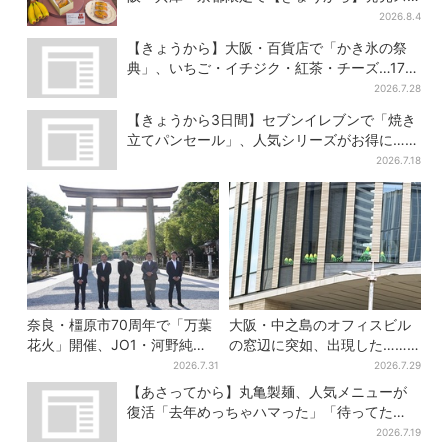
タート
2026.8.4
【きょうから】大阪・百貨店で「かき氷の祭
典」、いちご・イチジク・紅茶・チーズ…17店
舗のメニュー集結
2026.7.28
【きょうから3日間】セブンイレブンで「焼き
立てパンセール」、人気シリーズがお得に…チ
ョコクッキーも対象
2026.7.18
奈良・橿原市70周年で「万葉
大阪・中之島のオフィスビル
花火」開催、JO1・河野純喜
の窓辺に突如、出現した……
がアンバサダーに…グループ
巨大インコ「何かいる」「朝
2026.7.31
2026.7.29
楽曲ともシンクロ
からビビった」、その正体と
【あさってから】丸亀製麺、人気メニューが
は？
復活「去年めっちゃハマった」「待ってた
よ！」「夏の救世主」
2026.7.19