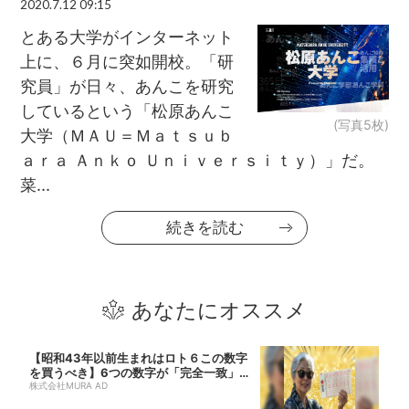
2020.7.12 09:15
とある大学がインターネット
上に、６月に突如開校。「研
究員」が日々、あんこを研究
しているという「松原あんこ
(写真5枚)
大学（ＭＡＵ＝Ｍａｔｓｕｂ
ａｒａ Ａｎｋｏ Ｕｎｉｖｅｒｓｉｔｙ）」だ。
菜...
続きを読む
あなたにオススメ
【昭和43年以前生まれはロト６この数字
を買うべき】6つの数字が「完全一致」す
る方...
株式会社MURA AD