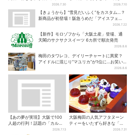
「想像しただけでお腹空
しだんご・かき氷など、名物
2026.7.30
2026.7.10
く…」SNSで喜びの声
グルメが集結
【きょうから】“雪見だいふく”をカスタム…？
新商品が初登場！阪急うめだ「アイスフェ
ス」で6日間だけ
2026.7.22
【新作】モロゾフから「大阪土産」登場、通
天閣のサクサクスイーツ 6カ所で順次発売
2026.8.6
梅田のタワレコ、デイリーチャートに異変？
アイドルに混じり“マユリカ”が1位に…お笑い
が強すぎる理由とは
2026.8.6
【あの夢が実現】大阪で100
大阪梅田の人気アフタヌーン
人超の行列！話題の「カルピ
ティーをいたずら好きな「リ
スじゃぐち」本格始動、2030
トルミイ」がジャック！「ム
2026.7.13
2026.7.31