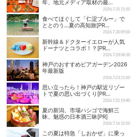
年、地元メディア取材の最…
2026.7.31 11:00
食べてほぐして「仁淀ブルー」で
ととのう…夏の高知旅[PR…
2026.7.30 09:00
新幹線＆ドクターイエローが人気
ドーナツとコラボ！？[PR…
2026.7.28 08:30
神戸のおすすめビアガーデン2026
年最新版
2026.7.23 11:00
思い立ったら！神戸の駅近リゾー
トで夏の思い出づくり[PR…
2026.7.22 19:40
夏の新潟、市場ハシゴで海鮮三
昧、魅惑の日本酒三昧[PR]
2026.7.16 12:00
この夏は特急「しおかぜ」に乗っ