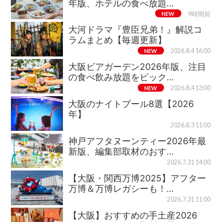
年版、ホテルの食べ放題…
NEW
9時間前
大河ドラマ『豊臣兄弟！』解説コ
ラムまとめ【毎週更新】
NEW
2026.8.4 16:00
大阪ビアガーデン2026年版、注目
の食べ飲み放題をピック…
NEW
2026.8.4 13:00
大阪のナイトプール8選【2026
年】
2026.8.3 11:00
神戸アフタヌーンティー2026年最
新版、編集部取材のおす…
2026.7.31 14:00
【大阪・関西万博2025】アフター
万博＆万博レガシーも！…
2026.7.31 11:00
【大阪】おすすめの手土産2026