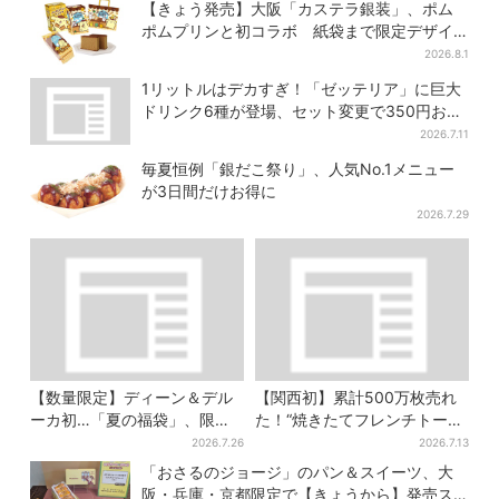
年までに1000台へ
ーミン」たちとバカンスへ
【きょう発売】大阪「カステラ銀装」、ポム
ポムプリンと初コラボ 紙袋まで限定デザイ
ンに
2026.8.1
1リットルはデカすぎ！「ゼッテリア」に巨大
ドリンク6種が登場、セット変更で350円お得
に
2026.7.11
毎夏恒例「銀だこ祭り」、人気No.1メニュー
が3日間だけお得に
2026.7.29
【数量限定】ディーン＆デル
【関西初】累計500万枚売れ
ーカ初…「夏の福袋」、限定
た！“焼きたてフレンチトース
トートバッグなど！8種のアイ
ト”が大阪で、ここ限定のチョ
2026.7.26
2026.7.13
テムが勢ぞろい
コメニューも
「おさるのジョージ」のパン＆スイーツ、大
阪・兵庫・京都限定で【きょうから】発売ス