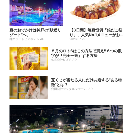
夏のおでかけは神戸の”駅近リ
【3日間】毎夏恒例「銀だこ祭
ゾート”へ。
り」、人気No.1メニューがお
神戸ポートピアホテル AD
得に
2026.07.29
８月のロト6はこの方法で買え!!６つの数
字が『完全一致』する方法
株式会社MURA AD
宝くじが当たる人にだけ共通する“ある特
徴”とは？
合同会社デジタルファーム AD