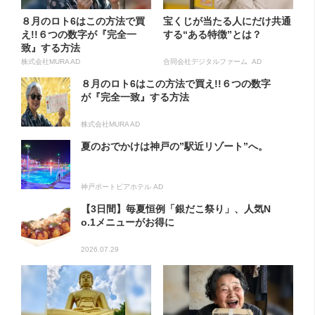
８月のロト6はこの方法で買
宝くじが当たる人にだけ共通
え!!６つの数字が『完全一
する“ある特徴”とは？
致』する方法
株式会社MURA AD
合同会社デジタルファーム AD
８月のロト6はこの方法で買え!!６つの数字
が『完全一致』する方法
株式会社MURA AD
夏のおでかけは神戸の”駅近リゾート”へ。
神戸ポートピアホテル AD
【3日間】毎夏恒例「銀だこ祭り」、人気N
o.1メニューがお得に
2026.07.29