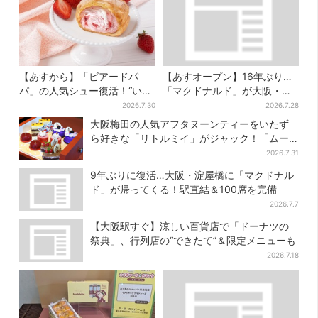
【あすから】「ビアードパ
【あすオープン】16年ぶり…
パ」の人気シュー復活！“いち
「マクドナルド」が大阪・本
ご×チーズケーキ”「待ってま
町に帰ってくる！駅から徒歩1
2026.7.30
2026.7.28
した」とSNSで大歓喜
分＆23時まで
大阪梅田の人気アフタヌーンティーをいたず
ら好きな「リトルミイ」がジャック！「ムー
ミン」たちとバカンスへ
2026.7.31
9年ぶりに復活…大阪・淀屋橋に「マクドナル
ド」が帰ってくる！駅直結＆100席を完備
2026.7.7
【大阪駅すぐ】涼しい百貨店で「ドーナツの
祭典」、行列店の“できたて”＆限定メニューも
2026.7.18