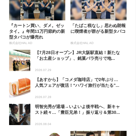
『カートン買い、ダメ。ゼッ
「たばこ税なし」思わぬ朗報
タイ。』年間11万円節約の新
に喫煙者が群がる新型タバコ
型タバコが爆売れ
株式会社HAL AD
株式会社HAL AD
【7月28日オープン】JR大阪駅直結！新たな
「お土産ショップ」、銘菓バラ売りで地...
2026.07.29
【あすから】「コメダ珈琲店」で2年ぶり…
人気フェアが復活！“ハワイ旅行が当たる”...
2026.07.28
明智光秀が退場→いよいよ後半戦へ、新キャ
スト続々…「豊臣兄弟！」振り返り＆第30...
2026.08.04