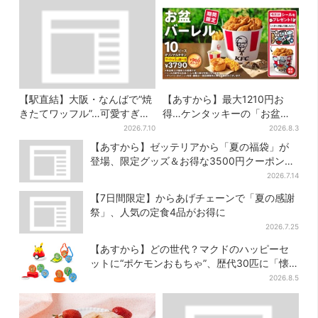
【駅直結】大阪・なんばで“焼
【あすから】最大1210円お
きたてワッフル”…可愛すぎ
得…ケンタッキーの「お盆パ
る“くまちゃんアイス”と一緒
ック」、2週間だけ！数量限定
2026.7.10
2026.8.3
に
シール付き
【あすから】ゼッテリアから「夏の福袋」が
登場、限定グッズ＆お得な3500円クーポン付
き
2026.7.14
【7日間限定】からあげチェーンで「夏の感謝
祭」、人気の定食4品がお得に
2026.7.25
【あすから】どの世代？マクドのハッピーセ
ットに“ポケモンおもちゃ”、歴代30匹に「懐
かしい」と喜びの声
2026.8.5