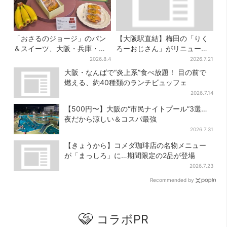
「おさるのジョージ」のパン
【大阪駅直結】梅田の「りく
＆スイーツ、大阪・兵庫・京
ろーおじさん」がリニューア
都限定で【きょうから】発売
ル！チーズケーキ以外も充
2026.8.4
2026.7.21
スタート
実…並ばず買える「ロッカ
大阪・なんばで“炎上系”食べ放題！ 目の前で
ー」も設置
燃える、約40種類のランチビュッフェ
2026.7.14
【500円〜】大阪の“市民ナイトプール”3選…
夜だから涼しい＆コスパ最強
2026.7.31
【きょうから】コメダ珈琲店の名物メニュー
が「まっしろ」に…期間限定の2品が登場
2026.7.23
Recommended by
コラボPR