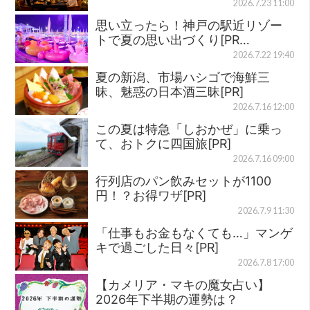
2026.7.23 11:00
思い立ったら！神戸の駅近リゾー
トで夏の思い出づくり[PR…
2026.7.22 19:40
夏の新潟、市場ハシゴで海鮮三
昧、魅惑の日本酒三昧[PR]
2026.7.16 12:00
この夏は特急「しおかぜ」に乗っ
て、おトクに四国旅[PR]
2026.7.16 09:00
行列店のパン飲みセットが1100
円！？お得ワザ[PR]
2026.7.9 11:30
「仕事もお金もなくても…」マンゲ
キで過ごした日々[PR]
2026.7.8 17:00
【カメリア・マキの魔女占い】
2026年下半期の運勢は？