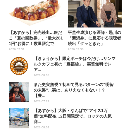
【あすから】完売続出…銀だ
平埜生成演じる医師・黒川の
こ「夏の回数券」、“最大281
「新潟弁」に反応する視聴者
1円”お得に！数量限定で
続出「グッときた」
2026.07.31
2026.07.30
【きょうから】限定ポーチは今だけ…サンマ
ルクカフェ初の「夏福袋」、実質無料でレ
ア...
2026.08.04
また史実無視？初めて見るパターンの“明智
の末路”…実は、ありえなくもない！？
【豊...
2026.07.29
【あすから】大阪・なんばで“アイス1万
個”無料配布…2日間限定で、ロッテの人気
商...
2026.08.02