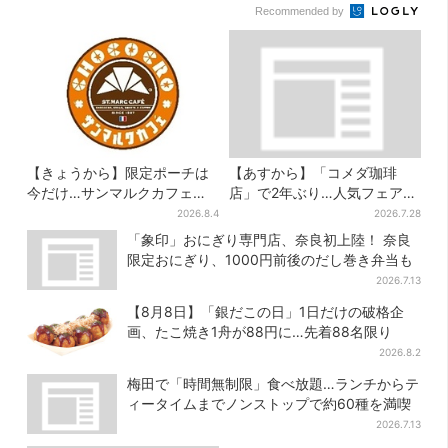
Recommended by
【きょうから】限定ポーチは
【あすから】「コメダ珈琲
今だけ…サンマルクカフェ初
店」で2年ぶり…人気フェアが
の「夏福袋」、実質無料でレ
復活！“ハワイ旅行が当た
2026.8.4
2026.7.28
アグッズが手に入る
る”キャンペーンも
「象印」おにぎり専門店、奈良初上陸！ 奈良
限定おにぎり、1000円前後のだし巻き弁当も
2026.7.13
【8月8日】「銀だこの日」1日だけの破格企
画、たこ焼き1舟が88円に…先着88名限り
2026.8.2
梅田で「時間無制限」食べ放題…ランチからテ
ィータイムまでノンストップで約60種を満喫
2026.7.13