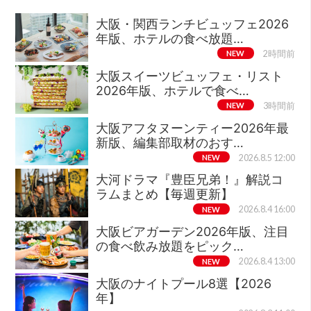
大阪・関西ランチビュッフェ2026
年版、ホテルの食べ放題…
NEW
2時間前
大阪スイーツビュッフェ・リスト
2026年版、ホテルで食べ…
NEW
3時間前
大阪アフタヌーンティー2026年最
新版、編集部取材のおす…
NEW
2026.8.5 12:00
大河ドラマ『豊臣兄弟！』解説コ
ラムまとめ【毎週更新】
NEW
2026.8.4 16:00
大阪ビアガーデン2026年版、注目
の食べ飲み放題をピック…
NEW
2026.8.4 13:00
大阪のナイトプール8選【2026
年】