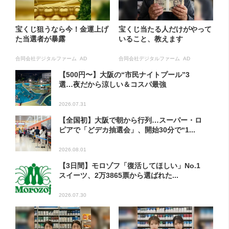
宝くじ狙うなら今！金運上げ
宝くじ当たる人だけがやって
た当選者が暴露
いること、教えます
合同会社デジタルファーム AD
合同会社デジタルファーム AD
【500円〜】大阪の“市民ナイトプール”3
選…夜だから涼しい＆コスパ最強
2026.07.31
【全国初】大阪で朝から行列…スーパー・ロ
ピアで「どデカ抽選会」、開始30分で“1...
2026.08.01
【3日間】モロゾフ「復活してほしい」No.1
スイーツ、2万3865票から選ばれた...
2026.07.30