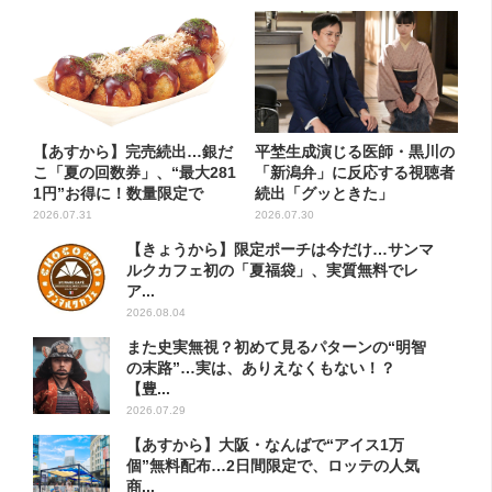
【あすから】完売続出…銀だ
平埜生成演じる医師・黒川の
こ「夏の回数券」、“最大281
「新潟弁」に反応する視聴者
1円”お得に！数量限定で
続出「グッときた」
2026.07.31
2026.07.30
【きょうから】限定ポーチは今だけ…サンマ
ルクカフェ初の「夏福袋」、実質無料でレ
ア...
2026.08.04
また史実無視？初めて見るパターンの“明智
の末路”…実は、ありえなくもない！？
【豊...
2026.07.29
【あすから】大阪・なんばで“アイス1万
個”無料配布…2日間限定で、ロッテの人気
商...