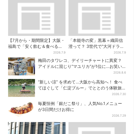
【7月から・期間限定】大阪・
「本能寺の変」黒幕＝織田信
福島で「安く飲む＆食べる」
澄って？ 3世代で“大河ドラ
お得ワザ → 行列店のパン飲み
マ”、サラブレッド俳優が熱演
2026.7.9
2026.7.9
セット1100円など……人気店
【豊臣兄弟】
梅田のタワレコ、デイリーチャートに異変？
から4選
アイドルに混じり“マユリカ”が1位に…お笑い
が強すぎる理由とは
2026.8.6
“新しい涼” を求めて…大阪から高知へ！ 食べ
てほぐして「仁淀ブルー」でととのう体験旅
【2026夏最新版】
2026.7.30
毎夏恒例「銀だこ祭り」、人気No.1メニュー
が3日間だけお得に
2026.7.29