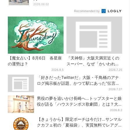
2026.08.02
Recommended by
【魔女占い】8月6日 各星座
『天神祭』大阪天満宮近くの
の運勢は？
スーパー、なぜ「かいわれ」
が山積み？ 実は昔ながらの食
2026.8.5
2026.7.25
文化
「好きだったTwitterだ」大阪・千鳥橋のアナ
ログ掲示板が話題、かつて駅にあった“伝言
板”がモデルに
2026.7.27
男役の夢を追いかけ長崎へ…トップスターと娘
役が語る「ハウステンボス歌劇団」とは？大
阪で初公演開催
2026.8.2
【きょうから】限定ポーチは今だけ…サンマル
クカフェ初の「夏福袋」、実質無料でレアグ