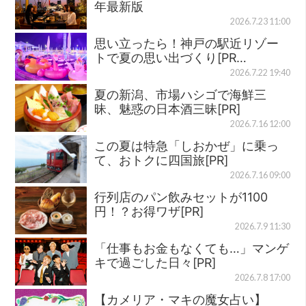
年最新版
2026.7.23 11:00
思い立ったら！神戸の駅近リゾー
トで夏の思い出づくり[PR…
2026.7.22 19:40
夏の新潟、市場ハシゴで海鮮三
昧、魅惑の日本酒三昧[PR]
2026.7.16 12:00
この夏は特急「しおかぜ」に乗っ
て、おトクに四国旅[PR]
2026.7.16 09:00
行列店のパン飲みセットが1100
円！？お得ワザ[PR]
2026.7.9 11:30
「仕事もお金もなくても…」マンゲ
キで過ごした日々[PR]
2026.7.8 17:00
【カメリア・マキの魔女占い】