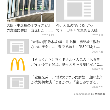
大阪・中之島のオフィスビル
今、人気の“めじるし”っ
の窓辺に突如、出現した……
て？ ガチャで集める人続
巨大インコ「何かいる」「朝
出…収集家とメーカーに聞い
2026.7.29
2026.7.12
からビビった」、その正体と
たヒットの背景
“未来の妻”乃木坂46・井上和、初登場「数秒
は？
なのに圧巻」…「豊臣兄弟！」第30回あらす
じ・清須会議
2026.7.28
【きょうから】マクドナルド人気の「お食事
パイ」今年も登場、熱々とろ～り夏限定メニ
ュー
2026.7.29
「豊臣兄弟！」“秀次役”ついに解禁、山田涼介
が大河初出演「まさかの」「楽しみすぎる」
2026.7.20
Recommended by