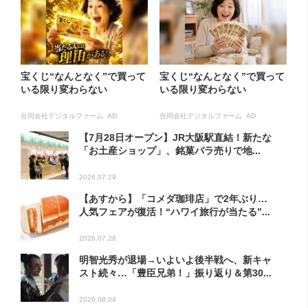
宝くじ“なんとなく”で買って
宝くじ“なんとなく”で買って
いる限り変わらない
いる限り変わらない
合同会社デジタルファーム AD
合同会社デジタルファーム AD
【7月28日オープン】JR大阪駅直結！新たな
「お土産ショップ」、銘菓バラ売りで地...
2026.07.29
【あすから】「コメダ珈琲店」で2年ぶり…
人気フェアが復活！“ハワイ旅行が当たる”...
2026.07.28
明智光秀が退場→いよいよ後半戦へ、新キャ
スト続々…「豊臣兄弟！」振り返り＆第30...
2026.08.04