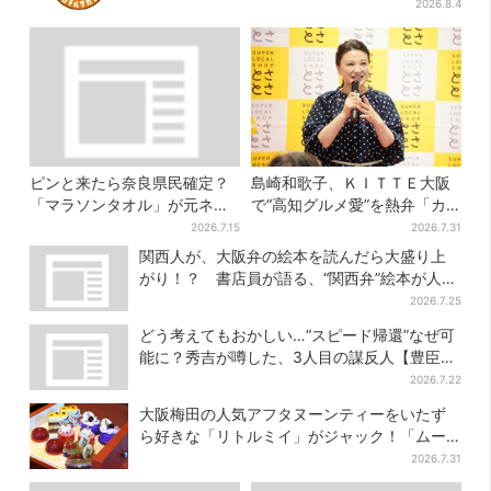
ッズが手に入る
2026.8.4
ピンと来たら奈良県民確定？
島崎和歌子、ＫＩＴＴＥ大阪
「マラソンタオル」が元ネタ
で“高知グルメ愛”を熱弁「カ
の汗取りインナー、販売数5万
ツオは塩派」「ちくキュウが
2026.7.15
2026.7.31
枚突破
おつまみ」
関西人が、大阪弁の絵本を読んだら大盛り上
がり！？ 書店員が語る、“関西弁”絵本が人気
を集めるワケとは
2026.7.25
どう考えてもおかしい…“スピード帰還”なぜ可
能に？秀吉が噂した、3人目の謀反人【豊臣兄
弟】
2026.7.22
大阪梅田の人気アフタヌーンティーをいたず
ら好きな「リトルミイ」がジャック！「ムー
ミン」たちとバカンスへ
2026.7.31