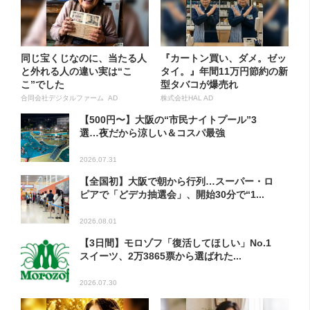
同じ宝くじなのに、当たる人
『カートン買い、ダメ。ゼッ
と外れる人の違い実は“こ
タイ。』年間11万円節約の新
こ”でした
型タバコが爆売れ
合同会社デジタルファーム AD
株式会社HAL AD
【500円〜】大阪の“市民ナイトプール”3
選…夜だから涼しい＆コスパ最強
2026.07.31
【全国初】大阪で朝から行列…スーパー・ロ
ピアで「どデカ抽選会」、開始30分で“1...
2026.08.01
【3日間】モロゾフ「復活してほしい」No.1
スイーツ、2万3865票から選ばれた...
2026.07.30