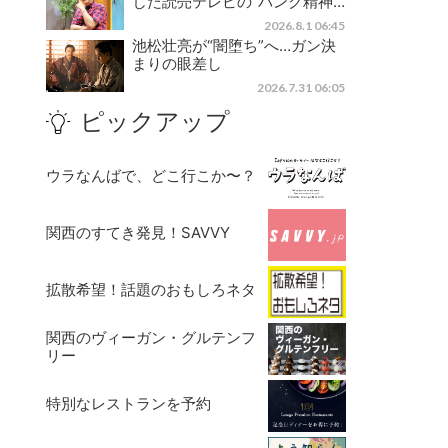
じた読売テレビの“パンク精神…
2026.8.1 06:45
池松壮亮が“闇堕ち”へ…ガン決
まりの眼差し
2026.7.31 06:05
ピックアップ
ウラなんばで、どこ行こか〜？
関西のすてき発見！SAVVY
拡散希望！話題のおもしろネタ
関西のヴィーガン・グルテンフ
リー
特別なレストランを予約