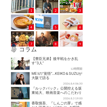
1
2
3
4
5
6
7
8
9
コラム
【豊臣兄弟】後半戦をかき乱
す“3人”
12時間前
ME:Iの“覚悟”…KEIKO＆SUZUが
大阪で語る
2026.8.4 06:30
『ルックバック』公開控える坂
東祐大、映画音楽へのこだわり
2026.8.3 19:00
香取慎吾、『しんごの芽』で感