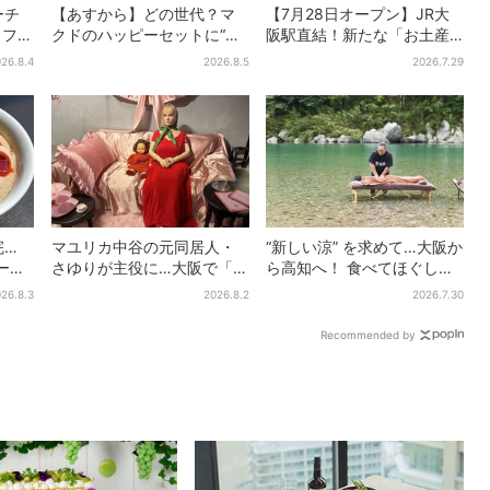
ーチ
【あすから】どの世代？マ
【7月28日オープン】JR大
カフェ
クドのハッピーセットに“ポ
阪駅直結！新たな「お土産
無料
ケモンおもちゃ”、歴代30匹
ショップ」、銘菓バラ売り
26.8.4
2026.8.5
2026.7.29
る
に「懐かしい」と喜びの声
で地元民の“おやつ調達”にも
完…
マユリカ中谷の元同居人・
“新しい涼” を求めて…大阪か
ラーメ
さゆりが主役に…大阪で「呪
ら高知へ！ 食べてほぐして
阪上
物展」開催、コンセプト
「仁淀ブルー」でととのう
26.8.3
2026.8.2
2026.7.30
と話
は“呪物たちのお茶会”
体験旅【2026夏最新版】
Recommended by