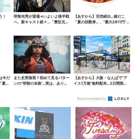
う！
明智光秀が退場→いよいよ後半戦
【あすから】完売続出…銀だこ
へ、新キャスト続々…「豊臣兄
「夏の回数券」、“最大2811円”お
弟！」振り返り＆第30...
得に！数量限定で
は今だ
また史実無視？初めて見るパター
【あすから】大阪・なんばで“ア
「夏福
ンの“明智の末路”…実は、ありえ
イス1万個”無料配布…2日間限定
なくもない！？【豊...
で、ロッテの人気商...
Recommended by