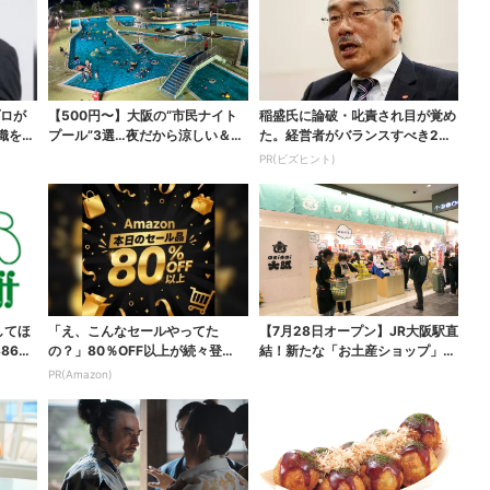
プロが
【500円〜】大阪の“市民ナイト
稲盛氏に論破・叱責され目が覚め
織を腐
プール”3選…夜だから涼しい＆コ
た。経営者がバランスすべき2つ
スパ最強
の背反
PR(ビズヒント)
してほ
「え、こんなセールやってた
【7月28日オープン】JR大阪駅直
865
の？」80％OFF以上が続々登
結！新たな「お土産ショップ」、
場！Amazonの本気が...
銘菓バラ売りで地...
PR(Amazon)