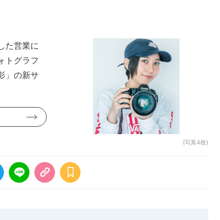
した営業に
ォトグラフ
影」の新サ
(写真4枚)