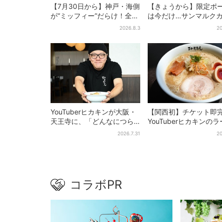
【7月30日から】神戸・海側
【きょうから】限定ポ
が“ミッフィー”だらけ！全16
は今だけ…サンマルク
施設でパン、スイーツ、ナ
初の「夏福袋」、実質
2026.8.3
20
イトマーケットも
でレアグッズが手に入
YouTuberヒカキンが大阪・
【関西初】チケット即
天王寺に、「どんなにつら
YouTuberヒカキンの
い時でも…」ラーメン愛＆兄
ン店「みそきん」が大
2026.7.31
20
セイキンとの思い出を語る
陸！「待ってました」
題
コラボPR