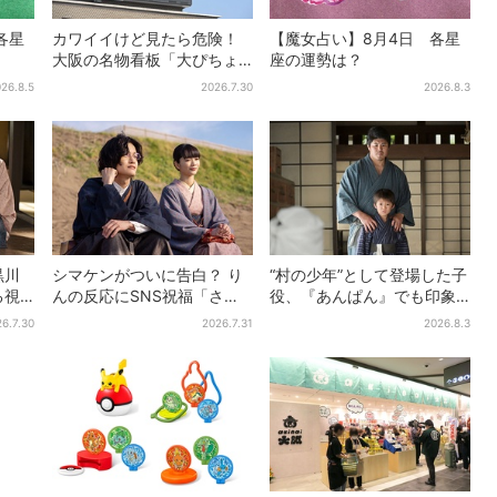
各星
カワイイけど見たら危険！
【魔女占い】8月4日 各星
大阪の名物看板「大ぴちょ
座の運勢は？
んくん」に異変、青→真っ
26.8.5
2026.7.30
2026.8.3
黒に…
黒川
シマケンがついに告白？ り
“村の少年”として登場した子
る視
んの反応にSNS祝福「さす
役、『あんぱん』でも印象
」
がに伝わったよね？」
的だった…視聴者驚き「どう
6.7.30
2026.7.31
2026.8.3
りで演技上手だと」