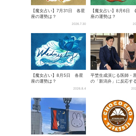
【魔女占い】7月31日 各星
【魔女占い】8月6日 
座の運勢は？
座の運勢は？
2026.7.30
20
【魔女占い】8月5日 各星
平埜生成演じる医師・
座の運勢は？
の「新潟弁」に反応す
聴者続出「グッときた
2026.8.4
202