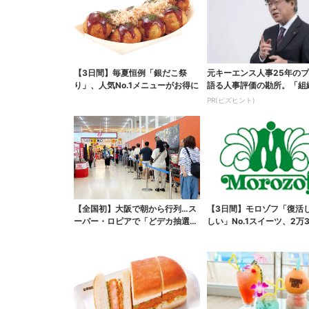
【3日間】毎夏恒例「銀だこ祭
元キーエンス人事25年の
り」、人気No.1メニューがお得に
語る人事評価の勘所。「組
らせるNG評価」とは...
PR(ビズヒント)
【全国初】大阪で朝から行列…ス
【3日間】モロゾフ「復活
ーパー・ロピアで「どデカ抽選
しい」No.1スイーツ、2万3
会」、開始30分で“1...
票から選ばれた...