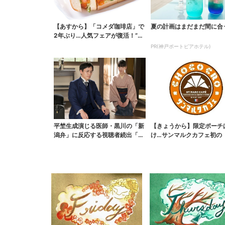
【あすから】「コメダ珈琲店」で
夏の計画はまだまだ間に合
2年ぶり…人気フェアが復活！“ハ
ワイ旅行が当たる”...
PR(神戸ポートピアホテル)
平埜生成演じる医師・黒川の「新
【きょうから】限定ポーチ
潟弁」に反応する視聴者続出「グ
け…サンマルクカフェ初の
ッときた」
袋」、実質無料でレア...