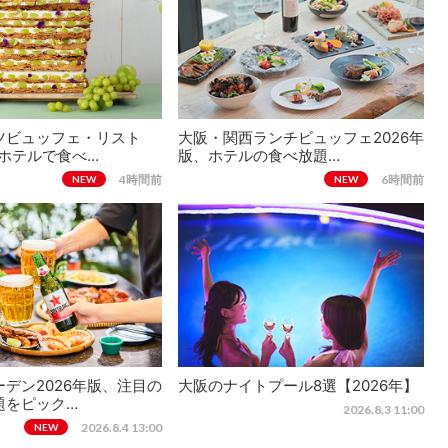
ツビュッフェ・リスト
大阪・関西ランチビュッフェ2026年
、ホテルで食べ…
版、ホテルの食べ放題…
4時間前
6時間前
NEW
NEW
デン2026年版、注目の
大阪のナイトプール8選【2026年】
題をピック…
2026.8.3 11:00
2026.8.4 13:00
NEW