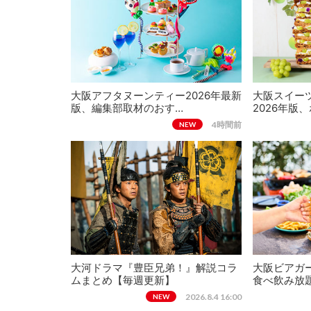
大阪アフタヌーンティー2026年最新
大阪スイー
版、編集部取材のおす…
2026年版
4時間前
NEW
大河ドラマ『豊臣兄弟！』解説コラ
大阪ビアガー
ムまとめ【毎週更新】
食べ飲み放
2026.8.4 16:00
NEW