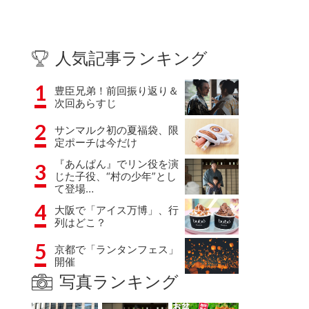
人気記事ランキング
1
豊臣兄弟！前回振り返り＆
次回あらすじ
2
サンマルク初の夏福袋、限
定ポーチは今だけ
『あんぱん』でリン役を演
3
じた子役、“村の少年”とし
て登場…
4
大阪で「アイス万博」、行
列はどこ？
5
京都で「ランタンフェス」
開催
写真ランキング