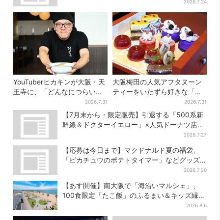
ン…計27日間開催
2026.7.24
YouTuberヒカキンが大阪・天
大阪梅田の人気アフタヌーン
王寺に、「どんなにつらい時
ティーをいたずら好きな「リ
でも…」ラーメン愛＆兄セイ
トルミイ」がジャック！「ム
2026.7.31
2026.7.31
キンとの思い出を語る
ーミン」たちとバカンスへ
【7月末から・限定販売】引退する「500系新
幹線＆ドクターイエロー」×人気ドーナツ店が
コラボ、手土産の切り札にも
2026.7.27
【応募は今日まで】マクドナルド夏の福袋、
「ピカチュウのポテトタイマー」などグッズ3
品＆商品券付きで3900円
2026.7.20
【あす開催】南大阪で「海沿いマルシェ」、
100食限定「たこ飯」のふるまい＆キッズ縁日
も
2026.8.6