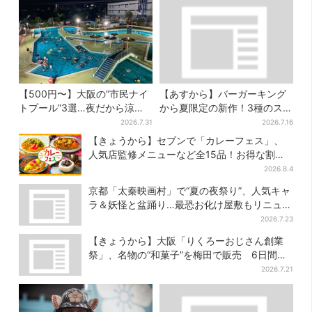
【500円〜】大阪の“市民ナイ
【あすから】バーガーキング
トプール”3選…夜だから涼し
から夏限定の新作！3種のステ
い＆コスパ最強
ーキワッパー「暑さ乗り切れ
2026.7.31
2026.7.16
そう」と話題に
【きょうから】セブンで「カレーフェス」、
人気店監修メニューなど全15品！お得な割引
キャンペーンは2週間だけ
2026.8.4
京都「太秦映画村」で“夏の夜祭り”、人気キャ
ラ＆妖怪と盆踊り…最恐お化け屋敷もリニュー
アル
2026.7.23
【きょうから】大阪「りくろーおじさん創業
祭」、名物の“和菓子”を梅田で販売 6日間限
定でお得に
2026.7.21