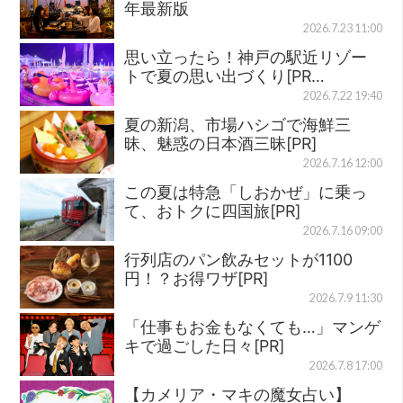
年最新版
2026.7.23 11:00
思い立ったら！神戸の駅近リゾー
トで夏の思い出づくり[PR…
2026.7.22 19:40
夏の新潟、市場ハシゴで海鮮三
昧、魅惑の日本酒三昧[PR]
2026.7.16 12:00
この夏は特急「しおかぜ」に乗っ
て、おトクに四国旅[PR]
2026.7.16 09:00
行列店のパン飲みセットが1100
円！？お得ワザ[PR]
2026.7.9 11:30
「仕事もお金もなくても…」マンゲ
キで過ごした日々[PR]
2026.7.8 17:00
【カメリア・マキの魔女占い】