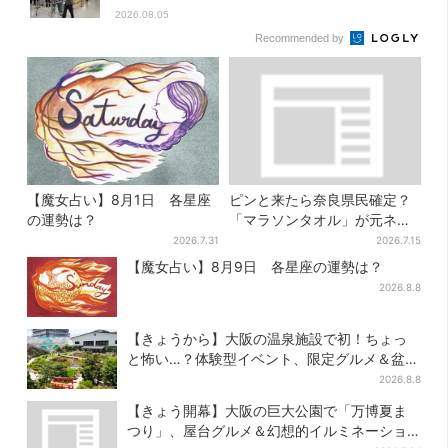
2026.08.05
Recommended by
【魔女占い】8月1日 各星座
ピンと来たら奈良県民確定？
の運勢は？
「マラソンタオル」が元ネタ
の汗取りインナー、販売数5万
2026.7.31
2026.7.15
枚突破
【魔女占い】8月9日 各星座の運勢は？
2026.8.8
【きょうから】大阪の温泉施設で初！ちょっ
と怖い…？体験型イベント、限定グルメ＆盆踊
りも
2026.8.8
【きょう開幕】大阪の巨大公園で「万博夏ま
つり」、屋台グルメ＆幻想的イルミネーショ