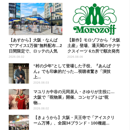
【あすから】大阪・なんば
【新作】モロゾフから「大阪
で“アイス1万個”無料配布…2
土産」登場、通天閣のサクサ
日間限定で、ロッテの人気
クスイーツ 6カ所で順次発売
商...
2026.08.02
2026.08.06
“村の少年”として登場した子役、『あんぱ
ん』でも印象的だった…視聴者驚き「演技
上...
2026.08.03
マユリカ中谷の元同居人・さゆりが主役に…
大阪で「呪物展」開催、コンセプトは“呪
物...
2026.08.02
【きょうから】大阪・天王寺で「アイスクリ
ーム万博」、全国34ブランド・100種超...