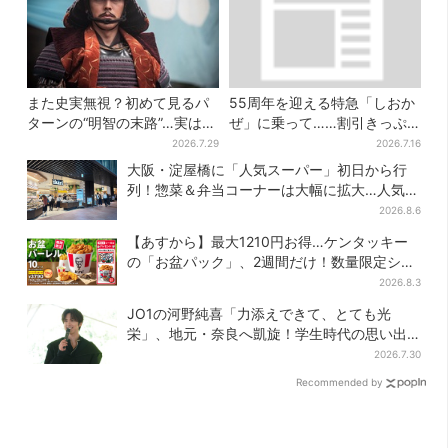
また史実無視？初めて見るパ
55周年を迎える特急「しおか
ターンの“明智の末路”…実は、
ぜ」に乗って……割引きっぷ
ありえなくもない！？【豊臣
で、松山・道後温泉と南予を
2026.7.29
2026.7.16
兄弟】
満喫【大阪から愛媛へおトク
大阪・淀屋橋に「人気スーパー」初日から行
旅】
列！惣菜＆弁当コーナーは大幅に拡大…人気商
品は？
2026.8.6
【あすから】最大1210円お得…ケンタッキー
の「お盆パック」、2週間だけ！数量限定シー
ル付き
2026.8.3
JO1の河野純喜「力添えできて、とても光
栄」、地元・奈良へ凱旋！学生時代の思い出
エピソードも
2026.7.30
Recommended by