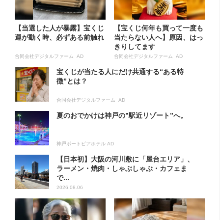
【当選した人が暴露】宝くじ
【宝くじ何年も買って一度も
運が動く時、必ずある前触れ
当たらない人へ】原因、はっ
きりしてます
合同会社デジタルファーム AD
合同会社デジタルファーム AD
宝くじが当たる人にだけ共通する“ある特
徴”とは？
合同会社デジタルファーム AD
夏のおでかけは神戸の”駅近リゾート”へ。
神戸ポートピアホテル AD
【日本初】大阪の河川敷に「屋台エリア」、
ラーメン・焼肉・しゃぶしゃぶ・カフェま
で...
2026.08.06