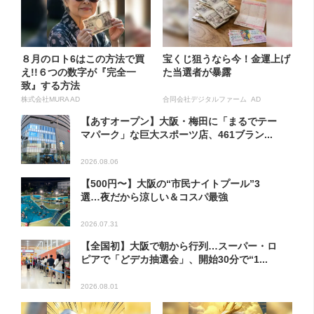
８月のロト6はこの方法で買
宝くじ狙うなら今！金運上げ
え!!６つの数字が『完全一
た当選者が暴露
致』する方法
株式会社MURA AD
合同会社デジタルファーム AD
【あすオープン】大阪・梅田に「まるでテー
マパーク」な巨大スポーツ店、461ブラン...
2026.08.06
【500円〜】大阪の“市民ナイトプール”3
選…夜だから涼しい＆コスパ最強
2026.07.31
【全国初】大阪で朝から行列…スーパー・ロ
ピアで「どデカ抽選会」、開始30分で“1...
2026.08.01