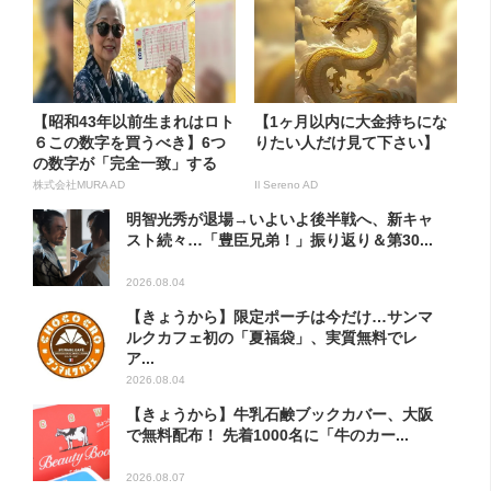
【昭和43年以前生まれはロト
【1ヶ月以内に大金持ちにな
６この数字を買うべき】6つ
りたい人だけ見て下さい】
の数字が「完全一致」する
方...
株式会社MURA AD
Il Sereno AD
明智光秀が退場→いよいよ後半戦へ、新キャ
スト続々…「豊臣兄弟！」振り返り＆第30...
2026.08.04
【きょうから】限定ポーチは今だけ…サンマ
ルクカフェ初の「夏福袋」、実質無料でレ
ア...
2026.08.04
【きょうから】牛乳石鹸ブックカバー、大阪
で無料配布！ 先着1000名に「牛のカー...
2026.08.07