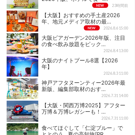
NEW
23時間前
【大阪】おすすめの手土産2026
年、地元メディア取材の最…
NEW
2026.8.6 15:00
大阪ビアガーデン2026年版、注目
の食べ飲み放題をピック…
2026.8.4 13:00
大阪のナイトプール8選【2026
年】
2026.8.3 11:00
神戸アフタヌーンティー2026年最
新版、編集部取材のおす…
2026.7.31 14:00
【大阪・関西万博2025】アフター
万博＆万博レガシーも！…
2026.7.31 11:00
食べてほぐして「仁淀ブルー」で
ととのう…夏の高知旅[PR…