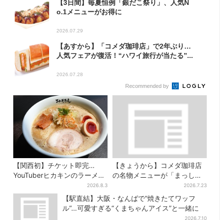
【3日間】毎夏恒例「銀だこ祭り」、人気N
o.1メニューがお得に
2026.07.29
【あすから】「コメダ珈琲店」で2年ぶり…
人気フェアが復活！“ハワイ旅行が当たる”...
2026.07.28
Recommended by
【関西初】チケット即完…
【きょうから】コメダ珈琲店
YouTuberヒカキンのラーメン
の名物メニューが「まっし
店「みそきん」が大阪上陸！
ろ」に…期間限定の2品が登場
2026.8.3
2026.7.23
「待ってました」と話題
【駅直結】大阪・なんばで“焼きたてワッフ
ル”…可愛すぎる“くまちゃんアイス”と一緒に
2026.7.10