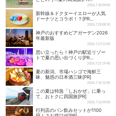
2026.7.30 09:00
新幹線＆ドクターイエローが人気
ドーナツとコラボ！？[PR…
2026.7.28 08:30
神戸のおすすめビアガーデン2026
年最新版
2026.7.23 11:00
思い立ったら！神戸の駅近リゾー
トで夏の思い出づくり[PR…
2026.7.22 19:40
夏の新潟、市場ハシゴで海鮮三
昧、魅惑の日本酒三昧[PR]
2026.7.16 12:00
この夏は特急「しおかぜ」に乗っ
て、おトクに四国旅[PR]
2026.7.16 09:00
行列店のパン飲みセットが1100
円！？お得ワザ[PR]