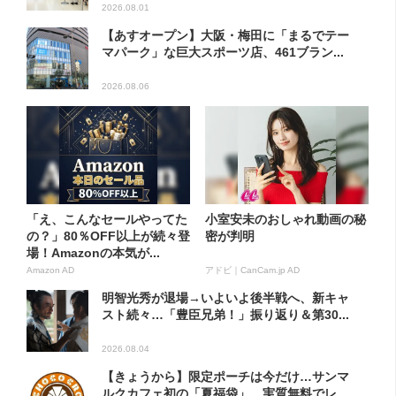
2026.08.01
【あすオープン】大阪・梅田に「まるでテー
マパーク」な巨大スポーツ店、461ブラン...
2026.08.06
「え、こんなセールやってた
小室安未のおしゃれ動画の秘
の？」80％OFF以上が続々登
密が判明
場！Amazonの本気が...
Amazon AD
アドビ｜CanCam.jp AD
明智光秀が退場→いよいよ後半戦へ、新キャ
スト続々…「豊臣兄弟！」振り返り＆第30...
2026.08.04
【きょうから】限定ポーチは今だけ…サンマ
ルクカフェ初の「夏福袋」、実質無料でレ