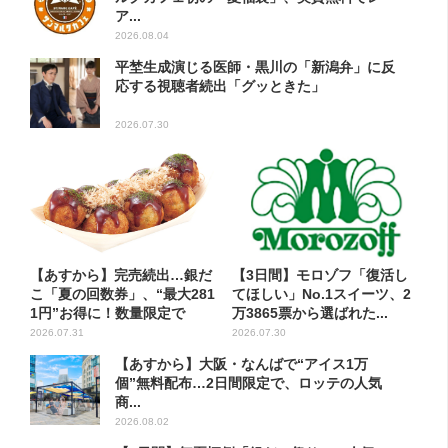
ア...
2026.08.04
平埜生成演じる医師・黒川の「新潟弁」に反
応する視聴者続出「グッときた」
2026.07.30
【あすから】完売続出…銀だ
【3日間】モロゾフ「復活し
こ「夏の回数券」、“最大281
てほしい」No.1スイーツ、2
1円”お得に！数量限定で
万3865票から選ばれた...
2026.07.31
2026.07.30
【あすから】大阪・なんばで“アイス1万
個”無料配布…2日間限定で、ロッテの人気
商...
2026.08.02