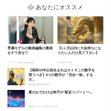
あなたにオススメ
専属モデルの動画編集の裏側
【1ヶ月以内に大金持ちにな
をチラ見せ♡
りたい人だけ見て下さい】
アドビ｜CanCam.jp AD
Il Sereno AD
【昭和43年以前生まれはロト６この数字を
買うべき】6つの数字が「完全一致」する
方...
株式会社MURA AD
夏のおでかけは神戸の”駅近リゾート”へ。
神戸ポートピアホテル AD