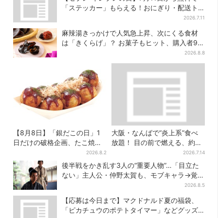
「ステッカー」もらえる！おにぎり・配送ト
ラックなど全4種…店頭で先着100枚
2026.7.11
麻辣湯きっかけで人気急上昇、次にくる食材
は「きくらげ」？ お菓子もヒット、購入者9割
超が女性
2026.8.8
【8月8日】「銀だこの日」1
大阪・なんばで“炎上系”食べ
日だけの破格企画、たこ焼き1
放題！ 目の前で燃える、約40
舟が88円に…先着88名限り
種類のランチビュッフェ
2026.8.2
2026.7.14
後半戦をかき乱す3人の“重要人物”…「目立た
ない」主人公・仲野太賀も、モブキャラ→覚醒
へ【豊臣兄弟】
2026.8.5
【応募は今日まで】マクドナルド夏の福袋、
「ピカチュウのポテトタイマー」などグッズ3