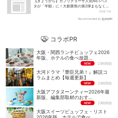
【きょうから】カプリチョーザ人気No.1パス
タが「半額」に！大創業祭の第2弾まもなくス
タート
2026.7.16
Recommended by
コラボPR
大阪・関西ランチビュッフェ2026
年版、ホテルの食べ放題…
NEW
23時間前
大河ドラマ『豊臣兄弟！』解説コ
ラムまとめ【毎週更新】
NEW
23時間前
大阪アフタヌーンティー2026年最
新版、編集部取材のおす…
NEW
23時間前
大阪スイーツビュッフェ・リスト
2026年版、ホテルで食べ…