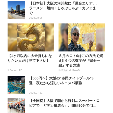
【日本初】大阪の河川敷に「屋台エリア」、
ラーメン・焼肉・しゃぶしゃぶ・カフェま
で...
2026.08.06
【1ヶ月以内に大金持ちにな
８月のロト6はこの方法で買
りたい人だけ見て下さい】
え!!６つの数字が『完全一
致』する方法
Il Sereno AD
株式会社MURA AD
【500円〜】大阪の“市民ナイトプール”3
選…夜だから涼しい＆コスパ最強
2026.07.31
【全国初】大阪で朝から行列…スーパー・ロ
ピアで「どデカ抽選会」、開始30分で“1...