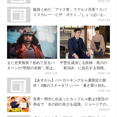
品＆商品券付きで3900円
2026.7.20
阪急うめだ「アイス祭」でグルメ充実？スパ
イスカレー・ピザ・ポテト…“しょっぱいもの
食べたい”が叶う
2026.7.23
また史実無視？初めて見るパ
平埜生成演じる医師・黒川の
ターンの“明智の末路”…実は、
「新潟弁」に反応する視聴者
ありえなくもない！？【豊臣
続出「グッときた」
2026.7.29
2026.7.30
兄弟】
【あすから】バーガーキングから夏限定の新
作！3種のステーキワッパー「暑さ乗り切れそ
う」と話題に
2026.7.16
世界一周中に出会ったカップル→妻は3度目の
再会で「夫の顔の良さを認識」ジョージアの
酒場で急接近
2026.8.7