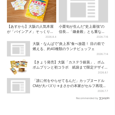
【あすから】大阪の人気本屋
小栗旬が生んだ“史上最強”の
が「パインアメ」そっくりの
信長…「鎌倉殿」とも重な
ブックカバー開発、梅田で先
る、にじむ悲しみが“名人
2026.8.4
2026.7.16
行販売
芸”【豊臣兄弟】
大阪・なんばで“炎上系”食べ放題！ 目の前で
燃える、約40種類のランチビュッフェ
2026.7.14
【きょう発売】大阪「カステラ銀装」、ポム
ポムプリンと初コラボ 紙袋まで限定デザイ
ンに
2026.8.1
「誰に何をやらせてるんだ」カップヌードル
CMが大バズり→まさかの本家がセルフ再現
「仕事早すぎ」「もうこっちにした方が…」
2026.7.7
Recommended by