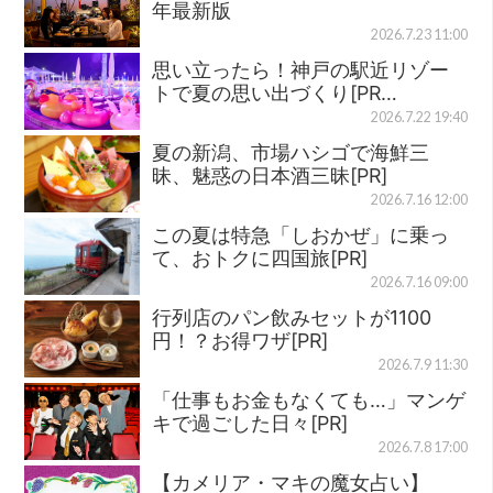
年最新版
2026.7.23 11:00
思い立ったら！神戸の駅近リゾー
トで夏の思い出づくり[PR…
2026.7.22 19:40
夏の新潟、市場ハシゴで海鮮三
昧、魅惑の日本酒三昧[PR]
2026.7.16 12:00
この夏は特急「しおかぜ」に乗っ
て、おトクに四国旅[PR]
2026.7.16 09:00
行列店のパン飲みセットが1100
円！？お得ワザ[PR]
2026.7.9 11:30
「仕事もお金もなくても…」マンゲ
キで過ごした日々[PR]
2026.7.8 17:00
【カメリア・マキの魔女占い】