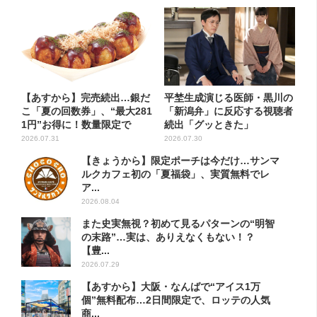
【あすから】完売続出…銀だ
平埜生成演じる医師・黒川の
こ「夏の回数券」、“最大281
「新潟弁」に反応する視聴者
1円”お得に！数量限定で
続出「グッときた」
2026.07.31
2026.07.30
【きょうから】限定ポーチは今だけ…サンマ
ルクカフェ初の「夏福袋」、実質無料でレ
ア...
2026.08.04
また史実無視？初めて見るパターンの“明智
の末路”…実は、ありえなくもない！？
【豊...
2026.07.29
【あすから】大阪・なんばで“アイス1万
個”無料配布…2日間限定で、ロッテの人気
商...