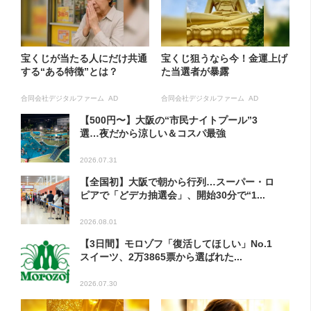
宝くじが当たる人にだけ共通
宝くじ狙うなら今！金運上げ
する“ある特徴”とは？
た当選者が暴露
合同会社デジタルファーム AD
合同会社デジタルファーム AD
【500円〜】大阪の“市民ナイトプール”3
選…夜だから涼しい＆コスパ最強
2026.07.31
【全国初】大阪で朝から行列…スーパー・ロ
ピアで「どデカ抽選会」、開始30分で“1...
2026.08.01
【3日間】モロゾフ「復活してほしい」No.1
スイーツ、2万3865票から選ばれた...
2026.07.30