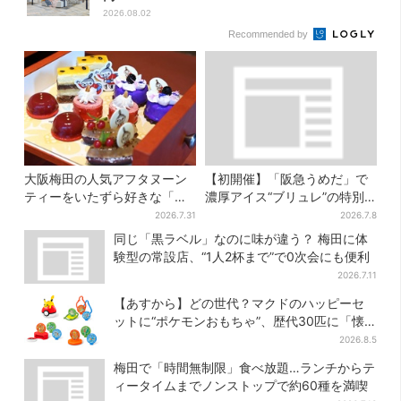
2026.08.02
Recommended by
大阪梅田の人気アフタヌーン
【初開催】「阪急うめだ」で
ティーをいたずら好きな「リ
濃厚アイス“ブリュレ”の特別
トルミイ」がジャック！「ム
版、ここだけのメニューは各
2026.7.31
2026.7.8
ーミン」たちとバカンスへ
日50個まで
同じ「黒ラベル」なのに味が違う？ 梅田に体
験型の常設店、“1人2杯まで”で0次会にも便利
2026.7.11
【あすから】どの世代？マクドのハッピーセ
ットに“ポケモンおもちゃ”、歴代30匹に「懐
かしい」と喜びの声
2026.8.5
梅田で「時間無制限」食べ放題…ランチからテ
ィータイムまでノンストップで約60種を満喫