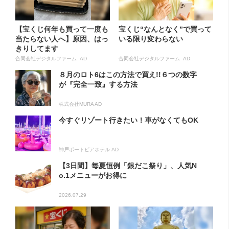
【宝くじ何年も買って一度も
宝くじ“なんとなく”で買って
当たらない人へ】原因、はっ
いる限り変わらない
きりしてます
合同会社デジタルファーム AD
合同会社デジタルファーム AD
８月のロト6はこの方法で買え!!６つの数字
が『完全一致』する方法
株式会社MURA AD
今すぐリゾート行きたい！車がなくてもOK
神戸ポートピアホテル AD
【3日間】毎夏恒例「銀だこ祭り」、人気N
o.1メニューがお得に
2026.07.29