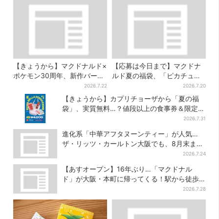
【きょうから】マクドナルド×
【応募は今日まで】マクドナ
ポケモン30周年、新作バーガ
ルド夏の福袋、「ピカチュウ
ー5品が登場！朝・夜限定メニ
のポテトタイマー」などグッ
2026.7.22
2026.7.20
ューも
ズ3品＆商品券付きで3900円
【きょうから】カプリチョーザから「夏の福
袋」、実質無料…？値段以上の食事券＆限定ア
イテム付き
2026.7.31
進化系「中華アフタヌーンティー」が人気…
ザ・リッツ・カールトン大阪でも、8月末まで
開催
2026.7.24
【あすオープン】16年ぶり…「マクドナル
ド」が大阪・本町に帰ってくる！駅から徒歩1
分＆23時まで
2026.7.28