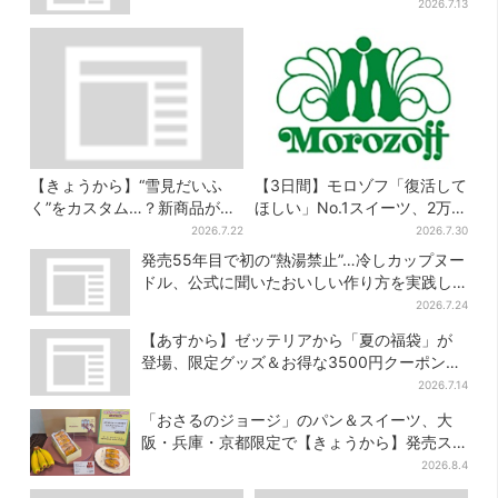
2026.7.13
【きょうから】“雪見だいふ
【3日間】モロゾフ「復活して
く”をカスタム…？新商品が初
ほしい」No.1スイーツ、2万
登場！阪急うめだ「アイスフ
3865票から選ばれた名作を限
2026.7.22
2026.7.30
ェス」で6日間だけ
定販売
発売55年目で初の“熱湯禁止”…冷しカップヌー
ドル、公式に聞いたおいしい作り方を実践し
てみた
2026.7.24
【あすから】ゼッテリアから「夏の福袋」が
登場、限定グッズ＆お得な3500円クーポン付
き
2026.7.14
「おさるのジョージ」のパン＆スイーツ、大
阪・兵庫・京都限定で【きょうから】発売ス
タート
2026.8.4