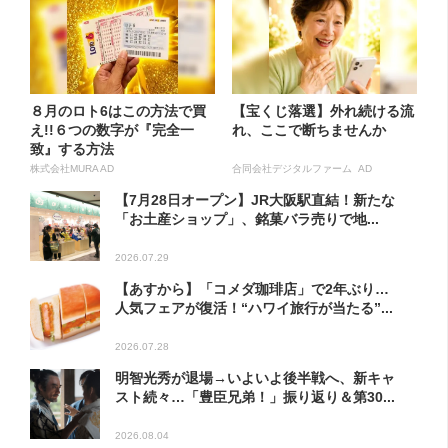
８月のロト6はこの方法で買
【宝くじ落選】外れ続ける流
え!!６つの数字が『完全一
れ、ここで断ちませんか
致』する方法
株式会社MURA AD
合同会社デジタルファーム AD
【7月28日オープン】JR大阪駅直結！新たな
「お土産ショップ」、銘菓バラ売りで地...
2026.07.29
【あすから】「コメダ珈琲店」で2年ぶり…
人気フェアが復活！“ハワイ旅行が当たる”...
2026.07.28
明智光秀が退場→いよいよ後半戦へ、新キャ
スト続々…「豊臣兄弟！」振り返り＆第30...
2026.08.04