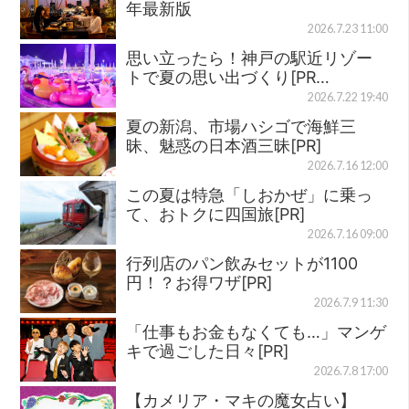
年最新版
2026.7.23 11:00
思い立ったら！神戸の駅近リゾー
トで夏の思い出づくり[PR…
2026.7.22 19:40
夏の新潟、市場ハシゴで海鮮三
昧、魅惑の日本酒三昧[PR]
2026.7.16 12:00
この夏は特急「しおかぜ」に乗っ
て、おトクに四国旅[PR]
2026.7.16 09:00
行列店のパン飲みセットが1100
円！？お得ワザ[PR]
2026.7.9 11:30
「仕事もお金もなくても…」マンゲ
キで過ごした日々[PR]
2026.7.8 17:00
【カメリア・マキの魔女占い】