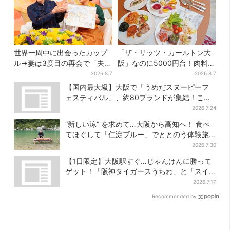
世界一周中に出会ったカップ
「ザ・リッツ・カールトン大
ル→妻は3度目の再会で「夫の
阪」なのに5000円台！肉料
顔の良さを認識」ジョージア
理、スイーツ、パンまで…約
2026.8.7
2026.8.7
の酒場で急接近
50種類が食べ放題
【国内最大級】大阪で「うめだスヌーピーフ
ェスティバル」、約80ブランドが集結！ここ
だけのグッズも
2026.7.24
“新しい涼” を求めて…大阪から高知へ！ 食べ
てほぐして「仁淀ブルー」でととのう体験旅
【2026夏最新版】
2026.7.30
【1日限定】大阪駅すぐ…じゃんけんに勝って
ゲット！「阪神タイガースうちわ」と「スイ
カ」の無料配布
2026.7.17
Recommended by