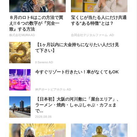
８月のロト6はこの方法で買
宝くじが当たる人にだけ共通
え!!６つの数字が『完全一
する“ある特徴”とは？
致』する方法
株式会社MURA AD
合同会社デジタルファーム AD
【1ヶ月以内に大金持ちになりたい人だけ見
て下さい】
Il Sereno AD
今すぐリゾート行きたい！車がなくてもOK
神戸ポートピアホテル AD
【日本初】大阪の河川敷に「屋台エリア」、
ラーメン・焼肉・しゃぶしゃぶ・カフェま
で...
2026.08.06