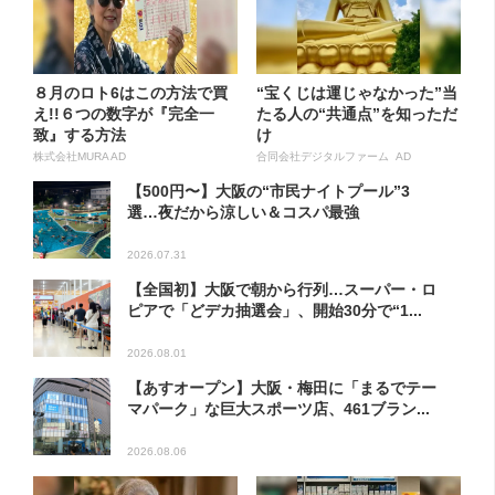
８月のロト6はこの方法で買
“宝くじは運じゃなかった”当
え!!６つの数字が『完全一
たる人の“共通点”を知っただ
致』する方法
け
株式会社MURA AD
合同会社デジタルファーム AD
【500円〜】大阪の“市民ナイトプール”3
選…夜だから涼しい＆コスパ最強
2026.07.31
【全国初】大阪で朝から行列…スーパー・ロ
ピアで「どデカ抽選会」、開始30分で“1...
2026.08.01
【あすオープン】大阪・梅田に「まるでテー
マパーク」な巨大スポーツ店、461ブラン...
2026.08.06