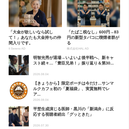
「大金が欲しいなら試し
「たばこ税なし」600円→83
て！」あなたも大金持ちの仲
円の新型タバコに喫煙者群が
間入りです。
る
Il Sereno AD
株式会社HAL AD
明智光秀が退場→いよいよ後半戦へ、新キャ
スト続々…「豊臣兄弟！」振り返り＆第30...
2026.08.04
【きょうから】限定ポーチは今だけ…サンマ
ルクカフェ初の「夏福袋」、実質無料でレ
ア...
2026.08.04
平埜生成演じる医師・黒川の「新潟弁」に反
応する視聴者続出「グッときた」
2026.07.30