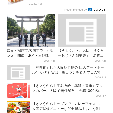
2026.07.28
Recommended by
奈良・橿原市70周年で「万葉
【きょうから】大阪「りくろ
花火」開催、JO1・河野純喜
ーおじさん創業祭」、名物
がアンバサダーに…グループ
の“和菓子”を梅田で販売 6日
2026.7.31
2026.7.21
楽曲ともシンクロ
間限定でお得に
「廃墟化」した大阪駅直結の“巨大フードホー
ル”…なぜ？ 実は、梅田ランチ＆カフェの穴場
だった
2026.7.17
【きょうから】牛乳石鹸「赤箱・青箱」ブッ
クカバー、大阪で無料配布！ 先着1000名に
「牛のカード」も
2026.8.7
【きょうから】セブンで「カレーフェス」、
人気店監修メニューなど全15品！お得な割引