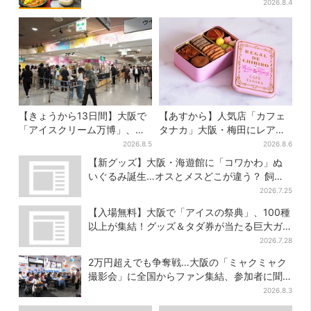
キャンペーンは2週間だけ
2026.8.4
【きょうから13日間】大阪で
【あすから】人気店「カフェ
「アイスクリーム万博」、全
タナカ」大阪・梅田にレア商
国34ブランド・100種超…初
品集結…本店人気パン＆限定
2026.8.5
2026.8.6
登場の「チョコソフト」に行
クッキー缶も！ 7日間の夏イ
【新グッズ】大阪・海遊館に「コワかわ」ぬ
列
ベント
いぐるみ誕生…オスとメスどこが違う？ 飼育
員監修でリアルに再現
2026.7.25
【入場無料】大阪で「アイスの祭典」、100種
以上が集結！グッズ＆タダ券が当たる巨大ガ
チャも
2026.7.28
2万円超えでも争奪戦…大阪の「ミャクミャク
撮影会」に全国からファン集結、参加者に聞
いた「それでも会いたい理由」
2026.8.3