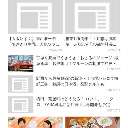
【大阪駅すぐ】関西唯一の
創業125周年「土井志ば漬本
「あさぎり牛乳」人気ソフト
舗」5代目が「70歳で社長を
クリームが進化…ここだけの
交代」、今後の展開は？【老
2026.7.27
2026.7.11
新メニューも仲間入り
舗の継承】
宝塚や箕面でうきうき「おさるのジョージ×阪
急電車」お披露目！マルーンの制服で神戸・
宝塚・京都各線に添乗
2026.7.30
関西から最短1時間の新潟へ！市場ハシゴで海
鮮三昧、魅惑の日本酒、発酵グルメも
2026.7.16
梅田・茶屋町はどうなる？ ロフト、ユニク
ロ、ZARA跡地に新店続々…再開発も予定
2026.7.10