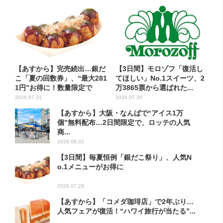
【あすから】完売続出…銀だ
【3日間】モロゾフ「復活し
こ「夏の回数券」、“最大281
てほしい」No.1スイーツ、2
1円”お得に！数量限定で
万3865票から選ばれた...
2026.07.31
2026.07.30
【あすから】大阪・なんばで“アイス1万
個”無料配布…2日間限定で、ロッテの人気
商...
2026.08.02
【3日間】毎夏恒例「銀だこ祭り」、人気N
o.1メニューがお得に
2026.07.29
【あすから】「コメダ珈琲店」で2年ぶり…
人気フェアが復活！“ハワイ旅行が当たる”...