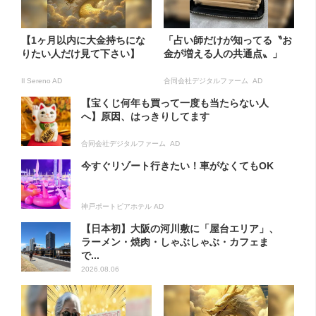
【1ヶ月以内に大金持ちにな
「占い師だけが知ってる〝お
りたい人だけ見て下さい】
金が増える人の共通点〟」
Il Sereno AD
合同会社デジタルファーム AD
【宝くじ何年も買って一度も当たらない人
へ】原因、はっきりしてます
合同会社デジタルファーム AD
今すぐリゾート行きたい！車がなくてもOK
神戸ポートピアホテル AD
【日本初】大阪の河川敷に「屋台エリア」、
ラーメン・焼肉・しゃぶしゃぶ・カフェま
で...
2026.08.06