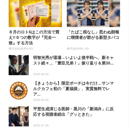
８月のロト6はこの方法で買
「たばこ税なし」思わぬ朗報
え!!６つの数字が『完全一
に喫煙者が群がる新型タバコ
致』する方法
株式会社MURA AD
株式会社HAL AD
明智光秀が退場→いよいよ後半戦へ、新キャ
スト続々…「豊臣兄弟！」振り返り＆第30...
2026.08.04
【きょうから】限定ポーチは今だけ…サンマ
ルクカフェ初の「夏福袋」、実質無料でレ
ア...
2026.08.04
平埜生成演じる医師・黒川の「新潟弁」に反
応する視聴者続出「グッときた」
2026.07.30