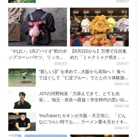
事が楽しめる
2026.8.7
「やばい」USJ“バイオ”初のポ
【8月2日から】万博で注目集
ップコーンバケツ、リッカー
めた「ミャクミャク焼き」初
が背中に張りつく衝撃デザイ
グッズ化！大阪・梅田だけの
2026.8.5
2026.8.1
ンに騒然…フレーバーにも反
新商品が登場
“新しい涼” を求めて…大阪から高知へ！ 食べ
応
てほぐして「仁淀ブルー」でととのう体験旅
【2026夏最新版】
2026.7.30
JO1の河野純喜「力添えできて、とても光
栄」、地元・奈良へ凱旋！学生時代の思い出
エピソードも
2026.7.30
YouTuberヒカキンが大阪・天王寺に、「どん
なにつらい時でも…」ラーメン愛＆兄セイキン
との思い出を語る
2026.7.31