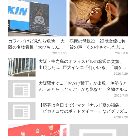
カワイイけど見たら危険！ 大
病床の母親役・29歳女優に称
阪の名物看板「大ぴちょんく
賛の声「あの小さかった加恋
ん」に異変、青→真っ黒に…
ちゃんが…」朝ドラ視聴者し
2026.7.30
2026.8.6
みじみ
大阪・中之島のオフィスビルの窓辺に突如、
出現した……巨大インコ「何かいる」「朝から
ビビった」、その正体とは？
2026.7.29
大阪駅すぐ…「おかげ横丁」が出現！伊勢うど
ん・みたらしだんご・かき氷など、名物グル
メが集結
2026.7.10
【応募は今日まで】マクドナルド夏の福袋、
「ピカチュウのポテトタイマー」などグッズ3
品＆商品券付きで3900円
2026.7.20