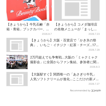
【きょうから】牛乳石鹸「赤
【きょうから】コメダ珈琲店
箱・青箱」ブックカバー、大
の名物メニューが「まっし
阪で無料配布！ 先着1000名
ろ」に…期間限定の2品が登場
2026.8.7
2026.7.23
に「牛のカード」も
【きょうから】大阪・百貨店で「かき氷の祭
典」、いちご・イチジク・紅茶・チーズ…17店
舗のメニュー集結
2026.7.28
2万円超えでも争奪戦…大阪の「ミャクミャク
撮影会」に全国からファン集結、参加者に聞
いた「それでも会いたい理由」
2026.8.3
【大阪駅すぐ】関西唯一の「あさぎり牛乳」
人気ソフトクリームが進化…ここだけの新メニ
ューも仲間入り
2026.7.27
Recommended by