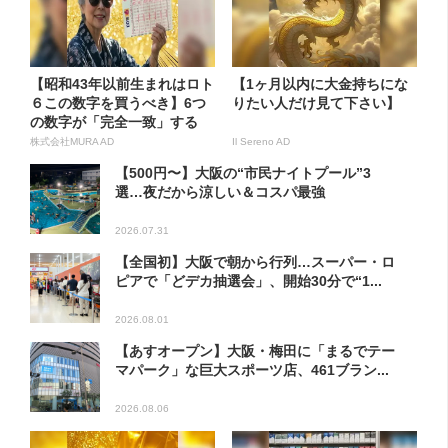
【昭和43年以前生まれはロト
【1ヶ月以内に大金持ちにな
６この数字を買うべき】6つ
りたい人だけ見て下さい】
の数字が「完全一致」する
方...
株式会社MURA AD
Il Sereno AD
【500円〜】大阪の“市民ナイトプール”3
選…夜だから涼しい＆コスパ最強
2026.07.31
【全国初】大阪で朝から行列…スーパー・ロ
ピアで「どデカ抽選会」、開始30分で“1...
2026.08.01
【あすオープン】大阪・梅田に「まるでテー
マパーク」な巨大スポーツ店、461ブラン...
2026.08.06