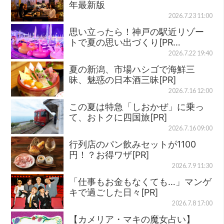
年最新版
2026.7.23 11:00
思い立ったら！神戸の駅近リゾー
トで夏の思い出づくり[PR…
2026.7.22 19:40
夏の新潟、市場ハシゴで海鮮三
昧、魅惑の日本酒三昧[PR]
2026.7.16 12:00
この夏は特急「しおかぜ」に乗っ
て、おトクに四国旅[PR]
2026.7.16 09:00
行列店のパン飲みセットが1100
円！？お得ワザ[PR]
2026.7.9 11:30
「仕事もお金もなくても…」マンゲ
キで過ごした日々[PR]
2026.7.8 17:00
【カメリア・マキの魔女占い】