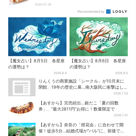
2026.07.28
Recommended by
【魔女占い】8月5日 各星座
【魔女占い】8月6日 各星座
の運勢は？
の運勢は？
2026.8.4
2026.8.5
りんくうの商業施設「シークル」が10月末に
閉館、19年の歴史に幕…南大阪民に衝撃はし
る
2026.7.24
【あすから】完売続出…銀だこ「夏の回数
券」、“最大2811円”お得に！数量限定で
2026.7.31
【あすから】奈良の「燈花会」に合わせて開
催！徒歩5分…結婚式場が“バル”に、前後で食