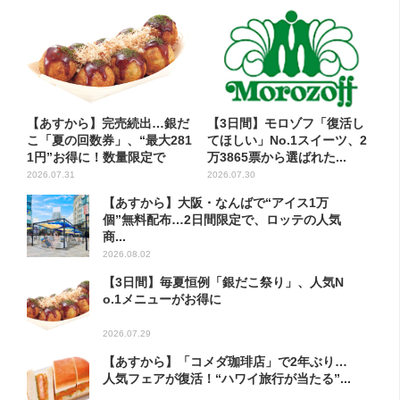
【あすから】完売続出…銀だ
【3日間】モロゾフ「復活し
こ「夏の回数券」、“最大281
てほしい」No.1スイーツ、2
1円”お得に！数量限定で
万3865票から選ばれた...
2026.07.31
2026.07.30
【あすから】大阪・なんばで“アイス1万
個”無料配布…2日間限定で、ロッテの人気
商...
2026.08.02
【3日間】毎夏恒例「銀だこ祭り」、人気N
o.1メニューがお得に
2026.07.29
【あすから】「コメダ珈琲店」で2年ぶり…
人気フェアが復活！“ハワイ旅行が当たる”...