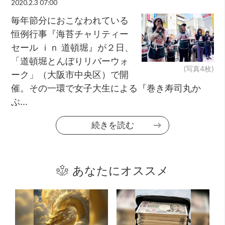
2020.2.3 07:00
毎年節分におこなわれている
恒例行事『海苔チャリティー
セール ｉｎ 道頓堀』が２日、
「道頓堀とんぼりリバーウォ
(写真4枚)
ーク」（大阪市中央区）で開
催。その一環で女子大生による『巻き寿司丸か
ぶ...
続きを読む
あなたにオススメ