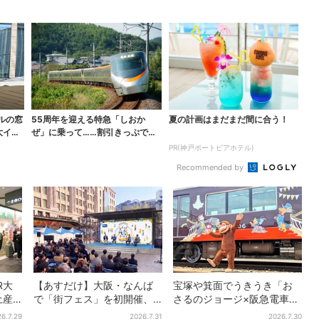
ト』が200回迎え...
ター』大反響で第2弾...
ルの窓
55周年を迎える特急「しおか
夏の計画はまだまだ間に合う！
大イン
ぜ」に乗って……割引きっぷで、
松山・道後温泉と南予を...
PR(神戸ポートピアホテル)
Recommended by
R大
【あすだけ】大阪・なんば
宝塚や箕面でうきうき「お
土産
で「街フェス」を初開催、
さるのジョージ×阪急電車」
売り
USJステージ＆豪華ゲスト
お披露目！マルーンの制服
6.7.29
2026.7.31
2026.7.30