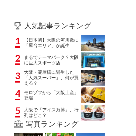
人気記事ランキング
1
【日本初】大阪の河川敷に
「屋台エリア」が誕生
2
まるでテーマパーク？大阪
に巨大スポーツ店
大阪・淀屋橋に誕生した
3
「人気スーパー」、何が買
える？
4
モロゾフから「大阪土産」
登場
5
大阪で「アイス万博」、行
列はどこ？
写真ランキング