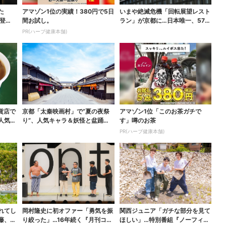
た
アマゾン1位の実績！380円で5日
いまや絶滅危機「回転展望レスト
登
間お試し。
ラン」が京都に…日本唯一、57年
間「回るフレンチ」...
PR(ハーブ健康本舗)
貨店で
京都「太秦映画村」で“夏の夜祭
アマゾン1位「このお茶ガチで
人気の
り”、人気キャラ＆妖怪と盆踊
す」噂のお茶
り…最恐お化け屋敷もリ...
PR(ハーブ健康本舗)
れてし
岡村隆史に初オファー「勇気を振
関西ジュニア「ガチな部分を見て
藤、漏
り絞った」…16年続く『月刊コン
ほしい」…特別番組『ノーフィル