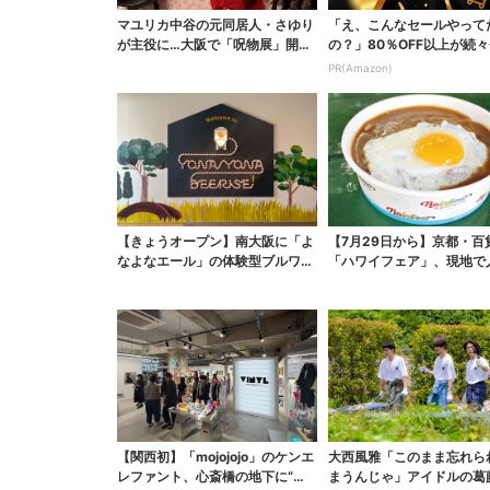
マユリカ中谷の元同居人・さゆり
「え、こんなセールやって
が主役に…大阪で「呪物展」開
の？」80％OFF以上が続々
催、コンセプトは“呪物...
場！Amazonの本気が...
PR(Amazon)
【きょうオープン】南大阪に「よ
【7月29日から】京都・百
なよなエール」の体験型ブルワリ
「ハワイフェア」、現地で
ー、できたてビールの...
ロコモコ＆数量限定...
【関西初】「mojojojo」のケンエ
大西風雅「このまま忘れら
レファント、心斎橋の地下に“新
まうんじゃ」アイドルの葛