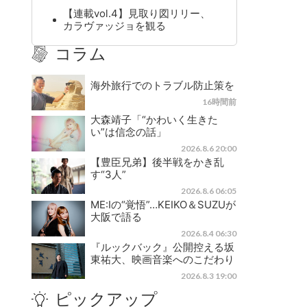
【連載vol.4】見取り図リリー、
カラヴァッジョを観る
コラム
海外旅行でのトラブル防止策を
16時間前
大森靖子「“かわいく生きた
い”は信念の話」
2026.8.6 20:00
【豊臣兄弟】後半戦をかき乱
す“3人”
2026.8.6 06:05
ME:Iの“覚悟”…KEIKO＆SUZUが
大阪で語る
2026.8.4 06:30
『ルックバック』公開控える坂
東祐大、映画音楽へのこだわり
2026.8.3 19:00
ピックアップ