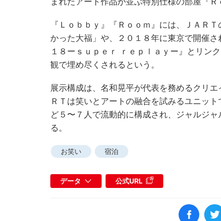
まれたアート作品が並ぶ特別仕様の部屋『Ｒ
『Ｌｏｂｂｙ』『Ｒｏｏｍ』には、ＪＡＲＴ
かった大福」や、２０１８年に東京で開催さ
１８ーｓｕｐｅｒ ｒｅｐｌａｙー』とリン
観で埋め尽くされるという。
展示構成は、名和晃平が代表を務めるクリエ
ＲＴは笑いとアートの融合を試みるユニット
ど５〜７人で流動的に構成され、ジャルジャ
る。
お笑い
宿泊
データ
公式URL