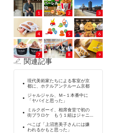
1
2
3
4
5
6
7
8
9
関連記事
現代美術家たちによる客室が京
都に、ホテルアンテルーム京都
ジャルジャル、Ｍ−１本番中に
「ヤバイと思った」
ミルクボーイ、相席食堂で初の
街ブラロケ もう１組はジャニ…
ぺこぱ「上沼恵美子さんには嫌
われるかもと思った」