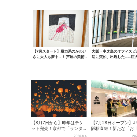
アート拠点”...
らす…関西ジュニア特...
【7月スタート】脱力系のかわい
大阪・中之島のオフィスビ
さに大人も夢中…！ 芦屋の美術館
辺に突如、出現した……巨
で「チェコ絵本」展...
コ「何かいる」「朝か...
【8月7日から】昨年はチケ
【7月28日オープン】J
ット完売！京都で「ランタ
阪駅直結！新たな「お
ンフェス」、最大3500の光
ショップ」、銘菓バラ
2026.8.4
202