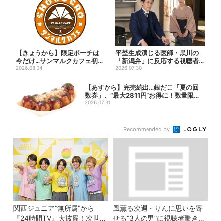
【きょうから】限定ポーチは
平埜生成演じる医師・黒川の
今だけ…サンマルクカフェ初の
「新潟弁」に反応する視聴者
「夏福袋」、実質無料でレア...
2026.08.04
続出「グッときた」
2026.07.30
【あすから】完売続出…銀だこ「夏の回
数券」、“最大2811円”お得に！数量限定
で
2026.07.31
Recommended by
関西ジュニア“無所属”から
風薫る次週・りんに思いを寄
『24時間TV』大抜擢！次世代
せる“3人の男”に視聴者驚き