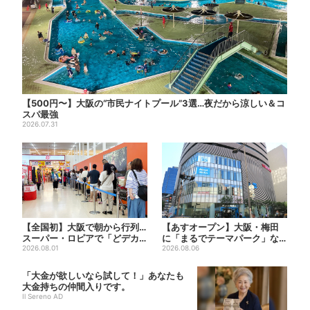
【500円〜】大阪の“市民ナイトプール”3選…夜だから涼しい＆コ
スパ最強
2026.07.31
【全国初】大阪で朝から行列…
【あすオープン】大阪・梅田
スーパー・ロピアで「どデカ
に「まるでテーマパーク」な
抽選会」、開始30分で“1...
2026.08.01
巨大スポーツ店、461ブラン...
2026.08.06
「大金が欲しいなら試して！」あなたも
大金持ちの仲間入りです。
Il Sereno AD