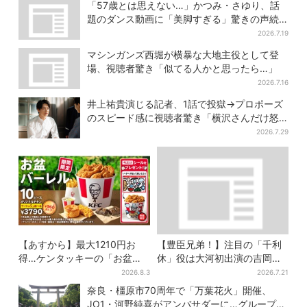
が果たす役割とは？
タイミングに視聴者歓喜
「57歳とは思えない…」かつみ・さゆり、話
題のダンス動画に「美脚すぎる」驚きの声続
出
2026.7.19
マシンガンズ西堀が横暴な大地主役として登
場、視聴者驚き「似てる人かと思ったら…」
2026.7.16
井上祐貴演じる記者、1話で投獄→プロポーズ
のスピード感に視聴者驚き「横沢さんだけ怒
涛すぎる」
2026.7.29
【あすから】最大1210円お
【豊臣兄弟！】注目の「千利
得…ケンタッキーの「お盆パ
休」役は大河初出演の吉岡秀
ック」、2週間だけ！数量限定
隆 北条氏政役も発表
2026.8.3
2026.7.21
シール付き
奈良・橿原市70周年で「万葉花火」開催、
JO1・河野純喜がアンバサダーに…グループ楽