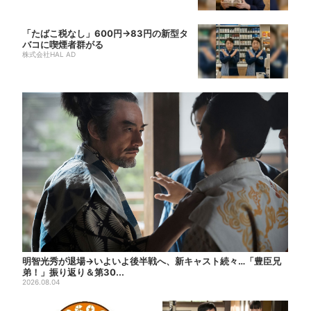
「たばこ税なし」600円→83円の新型タ
バコに喫煙者群がる
株式会社HAL AD
明智光秀が退場→いよいよ後半戦へ、新キャスト続々…「豊臣兄
弟！」振り返り＆第30...
2026.08.04