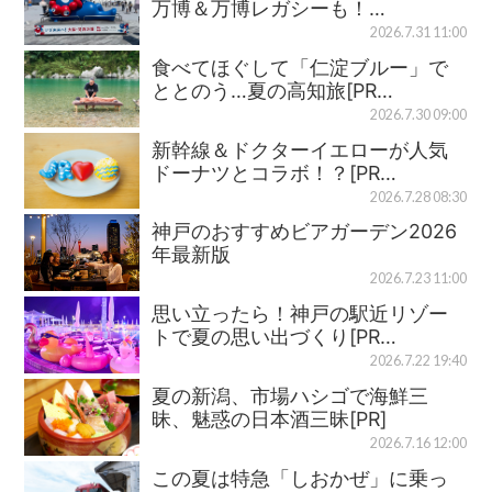
万博＆万博レガシーも！…
2026.7.31 11:00
食べてほぐして「仁淀ブルー」で
ととのう…夏の高知旅[PR…
2026.7.30 09:00
新幹線＆ドクターイエローが人気
ドーナツとコラボ！？[PR…
2026.7.28 08:30
神戸のおすすめビアガーデン2026
年最新版
2026.7.23 11:00
思い立ったら！神戸の駅近リゾー
トで夏の思い出づくり[PR…
2026.7.22 19:40
夏の新潟、市場ハシゴで海鮮三
昧、魅惑の日本酒三昧[PR]
2026.7.16 12:00
この夏は特急「しおかぜ」に乗っ