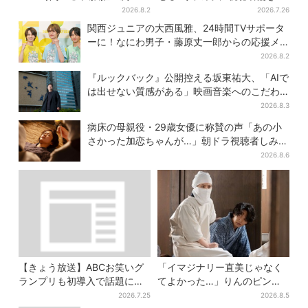
スターと期待「まさか僕
「みんな出ますやん！」
2026.8.2
2026.7.26
が…」
関西ジュニアの大西風雅、24時間TVサポータ
ーに！なにわ男子・藤原丈一郎からの応援メ
ッセージを告白
2026.8.2
『ルックバック』公開控える坂東祐大、「AIで
は出せない質感がある」映画音楽へのこだわ
り
2026.8.3
病床の母親役・29歳女優に称賛の声「あの小
さかった加恋ちゃんが…」朝ドラ視聴者しみじ
み
2026.8.6
【きょう放送】ABCお笑いグ
「イマジナリー直美じゃなく
ランプリも初導入で話題に…
てよかった…」りんのピンチ
賞レースの「テーマソング」
に駆けつける直美、ベストな
2026.7.25
2026.8.5