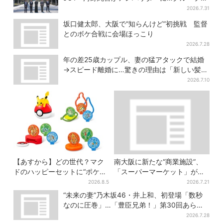
曲ともシンクロ
2026.7.31
坂口健太郎、大阪で“知らんけど”初挑戦 監督
とのボケ合戦に会場ほっこり
2026.7.28
年の差25歳カップル、妻の猛アタックで結婚
→スピード離婚に…驚きの理由は「新しい髪
型」
2026.7.10
【あすから】どの世代？マク
南大阪に新たな“商業施設”、
ドのハッピーセットに“ポケモ
「スーパーマーケット」が先
ンおもちゃ”、歴代30匹に「懐
行オープン！駅直結＆21時ま
2026.8.5
2026.7.21
かしい」と喜びの声
で営業
“未来の妻”乃木坂46・井上和、初登場「数秒
なのに圧巻」…「豊臣兄弟！」第30回あらす
じ・清須会議
2026.7.28