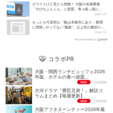
カワイイけど見たら危険！ 大阪の名物看板
「大ぴちょんくん」に異変、青→真っ黒に…
2026.7.30
もっとも可哀想な「敵は本能寺にあり」要潤
に同情…やってない“毒殺”、元上司の裏切り
【豊臣兄弟】
2026.7.15
Recommended by
コラボPR
大阪・関西ランチビュッフェ2026
年版、ホテルの食べ放題…
NEW
22時間前
大河ドラマ『豊臣兄弟！』解説コ
ラムまとめ【毎週更新】
NEW
22時間前
大阪アフタヌーンティー2026年最