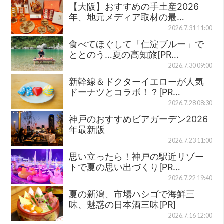
【大阪】おすすめの手土産2026
年、地元メディア取材の最…
2026.7.31 11:00
食べてほぐして「仁淀ブルー」で
ととのう…夏の高知旅[PR…
2026.7.30 09:00
新幹線＆ドクターイエローが人気
ドーナツとコラボ！？[PR…
2026.7.28 08:30
神戸のおすすめビアガーデン2026
年最新版
2026.7.23 11:00
思い立ったら！神戸の駅近リゾー
トで夏の思い出づくり[PR…
2026.7.22 19:40
夏の新潟、市場ハシゴで海鮮三
昧、魅惑の日本酒三昧[PR]
2026.7.16 12:00