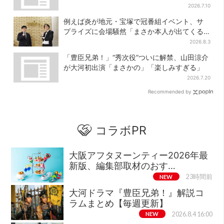
型」
2026.7.10
例えば炎が地元・宝塚で冠番組イベント、サ
プライズに会場騒然「まさか本人が出てくる
とは…」
2026.8.3
「豊臣兄弟！」“秀次役”ついに解禁、山田涼介
が大河初出演「まさかの」「楽しみすぎる」
2026.7.20
Recommended by
コラボPR
大阪アフタヌーンティー2026年最
新版、編集部取材のおす…
NEW
23時間前
大河ドラマ『豊臣兄弟！』解説コ
ラムまとめ【毎週更新】
NEW
2026.8.4 16:00