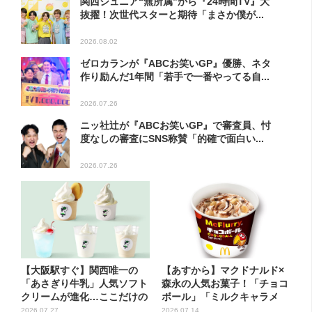
関西ジュニア“無所属”から『24時間TV』大
抜擢！次世代スターと期待「まさか僕が...
2026.08.02
ゼロカランが『ABCお笑いGP』優勝、ネタ
作り励んだ1年間「若手で一番やってる自...
2026.07.26
ニッ社辻が『ABCお笑いGP』で審査員、忖
度なしの審査にSNS称賛「的確で面白い...
2026.07.26
【大阪駅すぐ】関西唯一の
【あすから】マクドナルド×
「あさぎり牛乳」人気ソフト
森永の人気お菓子！「チョコ
クリームが進化…ここだけの
ボール」「ミルクキャラメ
新メ...
ル」...
2026.07.27
2026.07.14