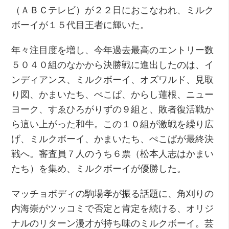
（ＡＢＣテレビ）が２２日におこなわれ、ミルク
ボーイが１５代目王者に輝いた。
年々注目度を増し、今年過去最高のエントリー数
５０４０組のなかから決勝戦に進出したのは、イ
ンディアンス、ミルクボーイ、オズワルド、見取
り図、かまいたち、ぺこぱ、からし蓮根、ニュー
ヨーク、すゑひろがりずの９組と、敗者復活戦か
ら這い上がった和牛。この１０組が激戦を繰り広
げ、ミルクボーイ、かまいたち、ぺこぱが最終決
戦へ。審査員７人のうち６票（松本人志はかまい
たち）を集め、ミルクボーイが優勝した。
マッチョボディの駒場孝が振る話題に、角刈りの
内海崇がツッコミで否定と肯定を続ける、オリジ
ナルのリターン漫才が持ち味のミルクボーイ。芸