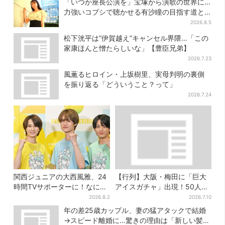
「いつか座長公演を」宝塚から演歌の世界に…
由」
力強いコブシで聴かせる有沙瞳の目指す道と
は
2026.8.5
松下洸平は“伊賀越え”キャンセル界隈…「この
家康ほんと憎たらしいな」【豊臣兄弟】
2026.7.23
風薫るヒロイン・上坂樹里、実母判明の裏側
を振り返る「どういうこと？って」
2026.7.24
関西ジュニアの大西風雅、24
【行列】大阪・梅田に「巨大
時間TVサポーターに！なにわ
アイスガチャ」出現！50人以
男子・藤原丈一郎からの応援
上が列…初日は即終了、残る
2026.8.2
2026.7.10
メッセージを告白
開催日は？
年の差25歳カップル、妻の猛アタックで結婚
→スピード離婚に…驚きの理由は「新しい髪