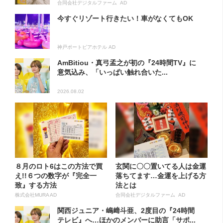
合同会社デジタルファーム AD
今すぐリゾート行きたい！車がなくてもOK
神戸ポートピアホテル AD
AmBitiou・真弓孟之が初の『24時間TV』に
意気込み、「いっぱい触れ合いた...
2026.08.02
８月のロト6はこの方法で買
玄関に〇〇置いてる人は金運
え!!６つの数字が『完全一
落ちてます…金運を上げる方
致』する方法
法とは
株式会社MURA AD
合同会社デジタルファーム AD
関西ジュニア・嶋﨑斗亜、2度目の『24時間
テレビ』へ…ほかのメンバーに助言「サポ...