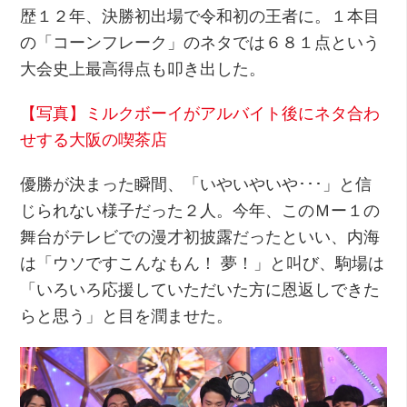
歴１２年、決勝初出場で令和初の王者に。１本目
の「コーンフレーク」のネタでは６８１点という
大会史上最高得点も叩き出した。
【写真】ミルクボーイがアルバイト後にネタ合わ
せする大阪の喫茶店
優勝が決まった瞬間、「いやいやいや･･･」と信
じられない様子だった２人。今年、このＭー１の
舞台がテレビでの漫才初披露だったといい、内海
は「ウソですこんなもん！ 夢！」と叫び、駒場は
「いろいろ応援していただいた方に恩返しできた
らと思う」と目を潤ませた。