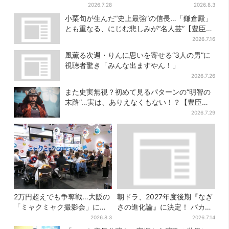
巻」…「豊臣兄弟！」第30回
る…“日プ女子”からの3年間
2026.7.28
2026.8.3
あらすじ・清須会議
と、7人で目指す夢
小栗旬が生んだ“史上最強”の信長…「鎌倉殿」
とも重なる、にじむ悲しみが“名人芸”【豊臣兄
弟】
2026.7.16
風薫る次週・りんに思いを寄せる“3人の男”に
視聴者驚き「みんな出ますやん！」
2026.7.26
また史実無視？初めて見るパターンの“明智の
末路”…実は、ありえなくもない！？【豊臣兄
弟】
2026.7.29
2万円超えでも争奪戦…大阪の
朝ドラ、2027年度後期『なぎ
「ミャクミャク撮影会」に全
さの進化論』に決定！ バカリ
国からファン集結、参加者に
ズム＆クドカンの間“未発
2026.8.3
2026.7.14
聞いた「それでも会いたい理
表”の期待作