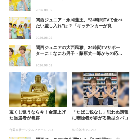
2026.08.02
関西ジュニア・永岡蓮王、“24時間TVで食べ
たい差し入れ”は？「キッチンカーが良...
2026.08.02
関西ジュニアの大西風雅、24時間TVサポー
ターに！なにわ男子・藤原丈一郎からの応...
2026.08.02
宝くじ狙うなら今！金運上げ
「たばこ税なし」思わぬ朗報
た当選者が暴露
に喫煙者が群がる新型タバコ
合同会社デジタルファーム AD
株式会社HAL AD