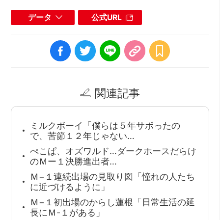
データ
公式URL
関連記事
ミルクボーイ「僕らは５年サボったの
で、苦節１２年じゃない…
ぺこぱ、オズワルド…ダークホースだらけ
のＭー１決勝進出者…
Ｍ−１連続出場の見取り図「憧れの人たち
に近づけるように」
Ｍ−１初出場のからし蓮根「日常生活の延
長にＭ-１がある」