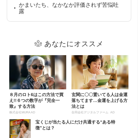
かまいたち、なかなか評価されず苦悩吐
露
あなたにオススメ
８月のロト6はこの方法で買
玄関に〇〇置いてる人は金運
え!!６つの数字が『完全一
落ちてます…金運を上げる方
致』する方法
法とは
株式会社MURA AD
合同会社デジタルファーム AD
宝くじが当たる人にだけ共通する“ある特
徴”とは？