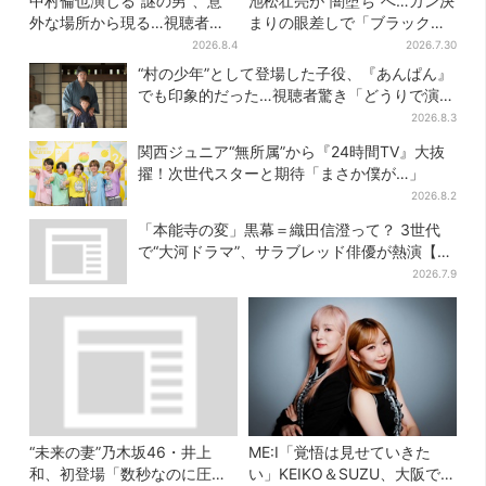
中村倫也演じる“謎の男”、意
池松壮亮が“闇堕ち”へ…ガン決
外な場所から現る…視聴者歓
まりの眼差しで「ブラック秀
喜「こんな登場シーンとは」
吉がログイン」【豊臣兄弟】
2026.8.4
2026.7.30
“村の少年”として登場した子役、『あんぱん』
でも印象的だった…視聴者驚き「どうりで演技
上手だと」
2026.8.3
関西ジュニア“無所属”から『24時間TV』大抜
擢！次世代スターと期待「まさか僕が…」
2026.8.2
「本能寺の変」黒幕＝織田信澄って？ 3世代
で“大河ドラマ”、サラブレッド俳優が熱演【豊
臣兄弟】
2026.7.9
“未来の妻”乃木坂46・井上
ME:I「覚悟は見せていきた
和、初登場「数秒なのに圧
い」KEIKO＆SUZU、大阪で語