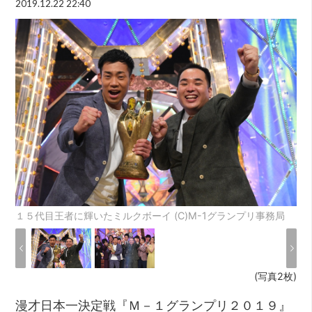
2019.12.22 22:40
１５代目王者に輝いたミルクボーイ (C)M-1グランプリ事務局
(写真2枚)
漫才日本一決定戦『Ｍ－１グランプリ２０１９』