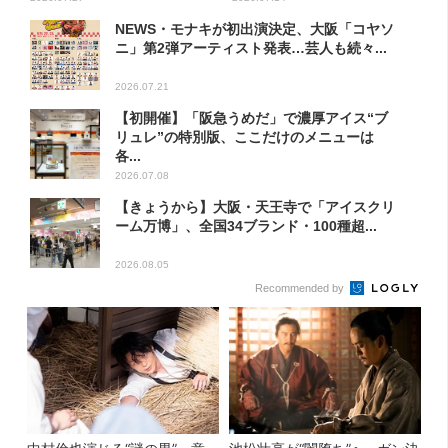
NEWS・モナキが初出演決定、大阪「コヤソ
ニ」第2弾アーティスト発表…芸人も続々...
2026.07.21
【初開催】「阪急うめだ」で濃厚アイス“ブ
リュレ”の特別版、ここだけのメニューは
各...
2026.07.08
【きょうから】大阪・天王寺で「アイスクリ
ーム万博」、全国34ブランド・100種超...
2026.08.05
Recommended by