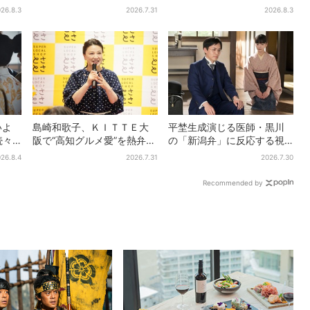
「どう
がに伝わったよね？」
に会場騒然「まさか本人が
26.8.3
2026.7.31
2026.8.3
出てくるとは…」
いよ
島崎和歌子、ＫＩＴＴＥ大
平埜生成演じる医師・黒川
続々…
阪で“高知グルメ愛”を熱弁
の「新潟弁」に反応する視
り＆
「カツオは塩派」「ちくキ
聴者続出「グッときた」
26.8.4
2026.7.31
2026.7.30
ュウがおつまみ」
Recommended by