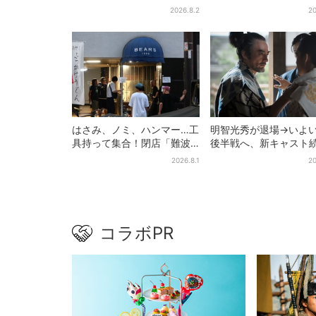
し入れ”は？「キッチンカー
的だった…視聴者驚き
2026.8.2
20
が良いです！」会場沸く
りで演技上手だと」
はさみ、ノミ、ハンマー…工
明智光秀が退場→いよ
具持って集合！閉店「難波
後半戦へ、新キャスト
ベアーズ」最終日400人超…
「豊臣兄弟！」振り返
2026.8.1
20
最後は「もう帰ってくださ
第30回あらすじ
い」
コラボPR