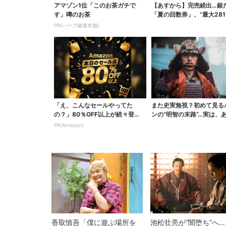
アマゾン1位「このお茶ガチで
【あすから】完売続出…銀
す」噂のお茶
「夏の回数券」、“最大281
得に！数量限定で
PR(ハーブ健康本舗)
「え、こんなセールやってた
また史実無視？初めて見る
の？」80％OFF以上が続々登
ンの“明智の末路”…実は、
場！Amazonの本気が...
なくもない！？【豊...
PR(Amazon)
香取慎吾「僕に遊ぶ場所を
池松壮亮が“闇堕ち”へ