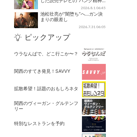
じた読売テレビの“パンク精神…
2026.8.1 06:45
池松壮亮が“闇堕ち”へ…ガン決
まりの眼差し
2026.7.31 06:05
ピックアップ
ウラなんばで、どこ行こか〜？
関西のすてき発見！SAVVY
拡散希望！話題のおもしろネタ
関西のヴィーガン・グルテンフ
リー
特別なレストランを予約