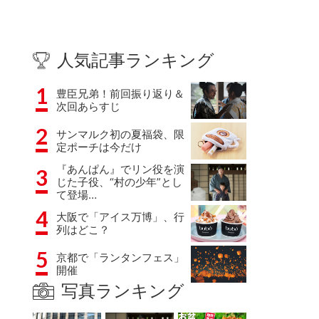
人気記事ランキング
1
豊臣兄弟！前回振り返り＆
次回あらすじ
2
サンマルク初の夏福袋、限
定ポーチは今だけ
『あんぱん』でリン役を演
3
じた子役、“村の少年”とし
て登場…
4
大阪で「アイス万博」、行
列はどこ？
5
京都で「ランタンフェス」
開催
写真ランキング