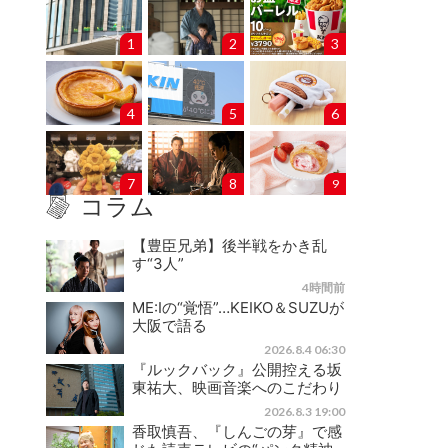
1
2
3
4
5
6
7
8
9
コラム
【豊臣兄弟】後半戦をかき乱
す“3人”
4時間前
ME:Iの“覚悟”…KEIKO＆SUZUが
大阪で語る
2026.8.4 06:30
『ルックバック』公開控える坂
東祐大、映画音楽へのこだわり
2026.8.3 19:00
香取慎吾、『しんごの芽』で感