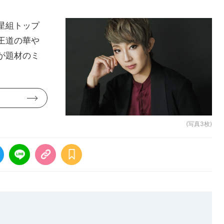
星組トップ
王道の華や
が題材のミ
(写真3枚)