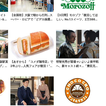
ナイト
【全国初】大阪で朝から行列…ス
【3日間】モロゾフ「復活してほ
い＆コ
ーパー・ロピアで「どデカ抽選
しい」No.1スイーツ、2万3865
会」、開始30分で“1...
票から選ばれた...
大阪駅直
【あすから】「コメダ珈琲店」で
明智光秀が退場→いよいよ後半戦
プ」、
2年ぶり…人気フェアが復活！“ハ
へ、新キャスト続々…「豊臣兄
ワイ旅行が当たる”...
弟！」振り返り＆第30...