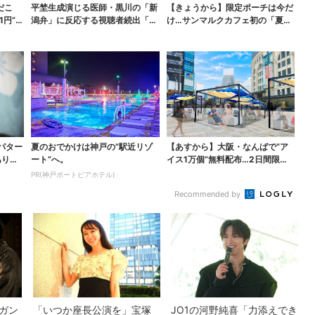
だこ
平埜生成演じる医師・黒川の「新
【きょうから】限定ポーチは今だ
1円”お
潟弁」に反応する視聴者続出「グ
け…サンマルクカフェ初の「夏福
ッときた」
袋」、実質無料でレア...
パター
夏のおでかけは神戸の”駅近リゾ
【あすから】大阪・なんばで“ア
ありえ
ート”へ。
イス1万個”無料配布…2日間限定
で、ロッテの人気商...
PR(神戸ポートピアホテル)
Recommended by
…ガン
「いつか座長公演を」宝塚
JO1の河野純喜「力添えでき