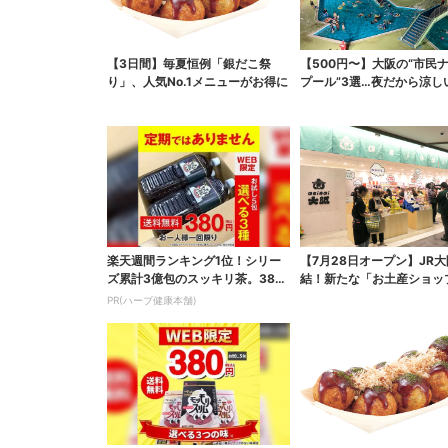
【3日間】毎夏恒例「銀だこ祭
【500円〜】大阪の“市民
り」、人気No.1メニューがお得に
プール”3選…夜だから涼し
スパ最強
楽天週間ランキング1位！シリー
【7月28日オープン】JR
ズ累計3億包のスッキリ茶。380
結！新たな「お土産ショッ
円でお試し
銘菓バラ売りで地...
PR(ハーブ健康本舗)