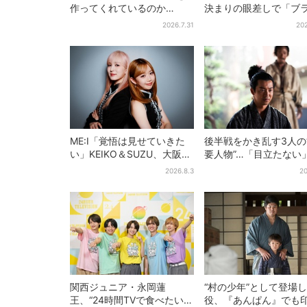
作ってくれているのか
決まりの眼差しで「ブ
も」、異色バラエティ『し
ク秀吉がログイン」【
2026.7.31
202
んごの芽』で感じた読売テ
兄弟】
レビの“パンク精神”
ME:I「覚悟は見せていきた
後半戦をかき乱す3人の
い」KEIKO＆SUZU、大阪で
要人物”…「目立たない
語る…“日プ女子”からの3年
人公・仲野太賀も、モ
2026.8.3
20
間と、7人で目指す夢
ャラ→覚醒へ【豊臣兄
関西ジュニア・永岡蓮
“村の少年”として登場
王、“24時間TVで食べたい差
役、『あんぱん』でも