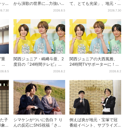
ラッ
から演歌の世界に…力強いコ
て、とても光栄」、地元・
豊臣
ブシで聴かせる有沙瞳の目
奈良へ凱旋！学生時代の思
6.7.30
2026.8.5
2026.7.30
指す道とは
い出エピソードも
“重
関西ジュニア・嶋﨑斗亜、2
関西ジュニアの大西風雅、
」主
度目の『24時間テレビ』
24時間TVサポーターに！な
ブキ
へ…ほかのメンバーに助言
にわ男子・藤原丈一郎から
26.8.5
2026.8.2
2026.8.2
弟】
「サポーターたるもの」
の応援メッセージを告白
した子
シマケンがついに告白？ り
例えば炎が地元・宝塚で冠
印象
んの反応にSNS祝福「さす
番組イベント、サプライズ